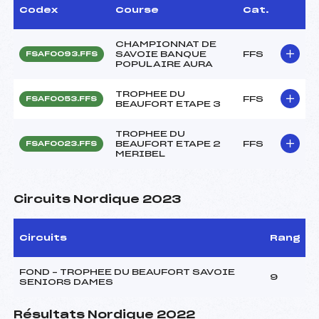
Codex
Course
Cat.
CHAMPIONNAT DE
SAVOIE BANQUE
FFS
FSAF0093.FFS
POPULAIRE AURA
TROPHEE DU
FFS
FSAF0053.FFS
BEAUFORT ETAPE 3
TROPHEE DU
BEAUFORT ETAPE 2
FFS
FSAF0023.FFS
MERIBEL
Circuits Nordique 2023
Circuits
Rang
FOND – TROPHEE DU BEAUFORT SAVOIE
9
SENIORS DAMES
Résultats Nordique 2022