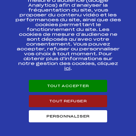
BEAUFORT
mesure d’audience (Google
Analytics) afin d’analyser la
fréquentation du site, vous
CHALLENGE DE SAVOIE
proposer du contenu vidéo et les
– TROPHEE DU
FFS
FSAF0051
performances du site, ainsi que des
BEAUFORT
cookies permettant le
fonctionnement du site. Les
CHALLENGE DE SAVOIE
cookies de mesure d’audience ne
– TROPHEE DU
FFS
FSAF0041
sont déposés qu’avec votre
BEAUFORT
consentement. Vous pouvez
accepter, refuser ou personnaliser
vos choix à tout moment. Pour
CHAMPIONNATS DE
obtenir plus d'informations sur
SAVOIE – CHALLENGE
FFS
FSAF0031
notre gestion des cookies, cliquez
DE SAVOIE – TROPHEE
DU BEAUFORT
ici
.
CHALLENGE DE SAVOIE
– TROPHEE DU
FFS
FSAF0091
TOUT ACCEPTER
BEAUFORT
TOUT REFUSER
CHALLENGE DE SAVOIE
– TROPHEE DU
FFS
FSAF0021
BEAUFORT
PERSONNALISER