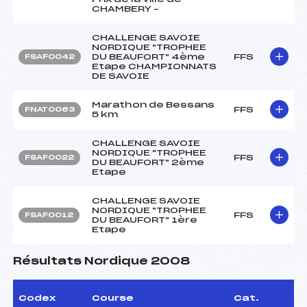
CHAMBERY –
CHALLENGE SAVOIE
NORDIQUE "TROPHEE
DU BEAUFORT" 4ème
FFS
FSAF0042
Etape CHAMPIONNATS
DE SAVOIE
Marathon de Bessans
FFS
FNAT0063
5 km
CHALLENGE SAVOIE
NORDIQUE "TROPHEE
FFS
FSAF0022
DU BEAUFORT" 2ème
Etape
CHALLENGE SAVOIE
NORDIQUE "TROPHEE
FFS
FSAF0012
DU BEAUFORT" 1ère
Etape
Résultats Nordique 2008
Codex
Course
Cat.