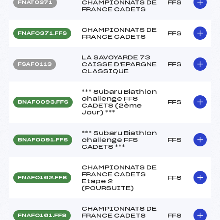
CHAMPIONNATS DE
FFS
FNAT0371
FRANCE CADETS
CHAMPIONNATS DE
FFS
FNAF0371.FFS
FRANCE CADETS
LA SAVOYARDE 73
CAISSE D'EPARGNE
FFS
FSAF0113
CLASSIQUE
*** Subaru Biathlon
challenge FFS
FFS
BNAF0093.FFS
CADETS (2ème
Jour) ***
*** Subaru Biathlon
challenge FFS
FFS
BNAF0091.FFS
CADETS ***
CHAMPIONNATS DE
FRANCE CADETS
FFS
FNAF0162.FFS
Etape 2
(POURSUITE)
CHAMPIONNATS DE
FRANCE CADETS
FFS
FNAF0161.FFS