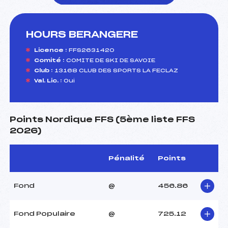
HOURS BERANGERE
foi(s) le ski
Licence :
FFS2631420
Comité :
COMITE DE SKI DE SAVOIE
Club :
13168 CLUB DES SPORTS LA FECLAZ
Val. Lic. :
Oui
Points Nordique FFS (5ème liste FFS
2026)
Pénalité
Points
Fond
@
456.86
Fond Populaire
@
725.12