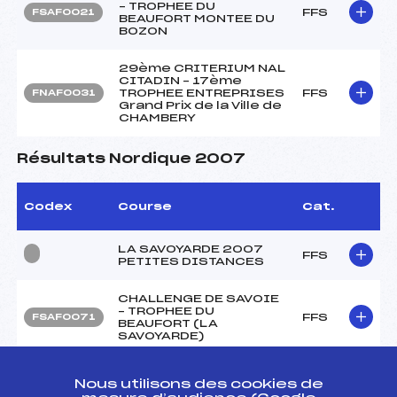
– TROPHEE DU
FFS
FSAF0021
BEAUFORT MONTEE DU
BOZON
29ème CRITERIUM NAL
CITADIN – 17ème
TROPHEE ENTREPRISES
FFS
FNAF0031
Grand Prix de la Ville de
CHAMBERY
Résultats Nordique 2007
Codex
Course
Cat.
LA SAVOYARDE 2007
FFS
PETITES DISTANCES
CHALLENGE DE SAVOIE
– TROPHEE DU
FFS
FSAF0071
BEAUFORT (LA
SAVOYARDE)
CHALLENGE DE SAVOIE
Nous utilisons des cookies de
– TROPHEE DU
FFS
FSAF0061