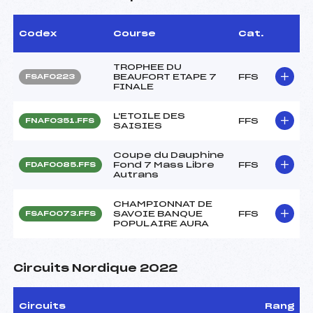
Codex
Course
Cat.
TROPHEE DU
BEAUFORT ETAPE 7
FFS
FSAF0223
FINALE
L'ETOILE DES
FFS
FNAF0351.FFS
SAISIES
Coupe du Dauphine
Fond 7 Mass Libre
FFS
FDAF0085.FFS
Autrans
CHAMPIONNAT DE
SAVOIE BANQUE
FFS
FSAF0073.FFS
POPULAIRE AURA
Circuits Nordique 2022
Circuits
Rang