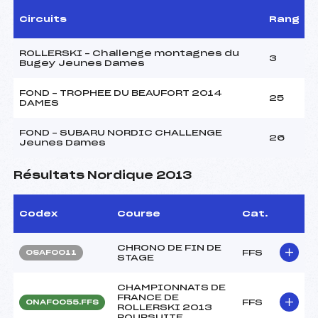
Circuits
Rang
ROLLERSKI – Challenge montagnes du
3
Bugey Jeunes Dames
FOND – TROPHEE DU BEAUFORT 2014
25
DAMES
FOND – SUBARU NORDIC CHALLENGE
26
Jeunes Dames
Résultats Nordique 2013
Codex
Course
Cat.
CHRONO DE FIN DE
FFS
OSAF0011
STAGE
CHAMPIONNATS DE
FRANCE DE
FFS
ONAF0055.FFS
ROLLERSKI 2013
POURSUITE