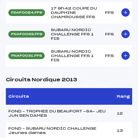
17 9h42 COUPE DU
DAUPHINE
FFS
FDAF0024.FFS
CHAMROUSSE FFS
SUBARU NORDIC
CHALLENGE FFS 1
FFS
FNAF0033.FFS
FIS
SUBARU NORDIC
CHALLENGE FFS 1
FFS
FNAF0031.FFS
FIS
Circuits Nordique 2013
Circuits
Rang
FOND – TROPHEE DU BEAUFORT -SA- JEU
12
JUN SEN DAMES
FOND – SUBARU NORDIC CHALLENGE
13
Jeunes dames