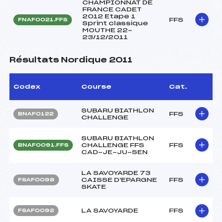
CHAMPIONNAT DE
FRANCE CADET
2012 Etape 1
FFS
FNAF0021.FFS
Sprint classique
MOUTHE 22-
23/12/2011
Résultats Nordique 2011
Codex
Course
Cat.
SUBARU BIATHLON
FFS
BNAF0122
CHALLENGE
SUBARU BIATHLON
CHALLENGE FFS
FFS
BNAF0091.FFS
CAD-JE-JU-SEN
LA SAVOYARDE 73
CAISSE D'EPARGNE
FFS
FSAF0098
SKATE
LA SAVOYARDE
FFS
FSAF0092