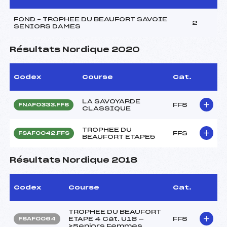
FOND – TROPHEE DU BEAUFORT SAVOIE
2
SENIORS DAMES
Résultats Nordique 2020
Codex
Course
Cat.
LA SAVOYARDE
FFS
FNAF0333.FFS
CLASSIQUE
TROPHEE DU
FFS
FSAF0042.FFS
BEAUFORT ETAPE5
Résultats Nordique 2018
Codex
Course
Cat.
TROPHEE DU BEAUFORT
ETAPE 4 Cat. U18 —
FFS
FSAF0064
>Seniors Femmes