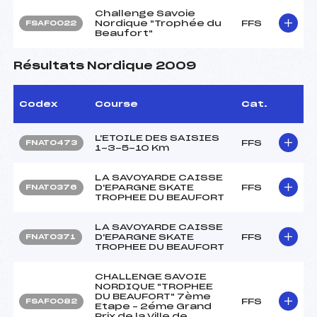
Challenge Savoie
Nordique "Trophée du
FFS
FSAF0022
Beaufort"
Résultats Nordique 2009
Codex
Course
Cat.
L'ETOILE DES SAISIES
FFS
FNAT0473
1-3-5-10 Km
LA SAVOYARDE CAISSE
D'EPARGNE SKATE
FFS
FNAT0376
TROPHEE DU BEAUFORT
LA SAVOYARDE CAISSE
D'EPARGNE SKATE
FFS
FNAT0371
TROPHEE DU BEAUFORT
CHALLENGE SAVOIE
NORDIQUE "TROPHEE
DU BEAUFORT" 7ème
FFS
FSAF0082
Etape – 2éme Grand
Prix de la Ville de