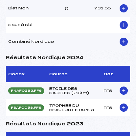
Biathlon
@
731.55
Saut à Ski
Combiné Nordique
Résultats Nordique 2024
Codex
Course
Cat.
ETOILE DES
FFS
FNAF0283.FFS
SAISIES (21km)
TROPHEE DU
FFS
FSAF0053.FFS
BEAUFORT ETAPE 3
Résultats Nordique 2023