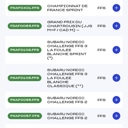
CHAMPIONNAT DE
FFS
FNAF0401.FFS
FRANCE SPRINT
GRAND PRIX DU
CHARTROUSIN (JJS
FFS
FDAF0065.FFS
M+F / CAD M) —
SUBARU NORDIC
CHALLENGE FFS 3
LA FOULEE
FFS
FNAF0102.FFS
BLANCHE SPRINT
(°)
SUBARU NORDIC
CHALLENGE FFS 3
LA FOULEE
FFS
FNAF0105.FFS
BLANCHE
CLASSIQUE (**)
SUBARU NORDIC
FFS
FNAF0055.FFS
CHALLENGE FFS 2
SUBARU NORDIC
FFS
FNAF0057.FFS
CHALLENGE FFS 2