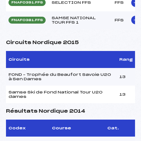
SELECTION FFS
FFS
FNAF0391.FFS
SAMSE NATIONAL
FFS
FNAF0381.FFS
TOUR FFS 1
Circuits Nordique 2015
Circuits
Rang
FOND – Trophée du Beaufort Savoie U20
13
à Sen Dames
Samse Ski de Fond National Tour U20
13
dames
Résultats Nordique 2014
Codex
Course
Cat.