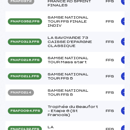
FRANCE KO SPRINT
FFS
FNAF0372
FINALES
SAMSE NATIONAL
TOUR FFS FINALE
FFS
FNAF0352.FFS
INDIV
LA SAVOYARDE 73
CAISSE D'EPARGNE
FFS
FNAF0313.FFS
CLASSIQUE
SAMSE NATIONAL
FFS
FNAF0216.FFS
TOUR Mass start
SAMSE NATIONAL
FFS
FNAF0211.FFS
TOUR FFS 5
SAMSE NATIONAL
FFS
FNAF0214
TOUR FFS 5
Trophée du Beaufort
– Etape 6 (St
FFS
FSAF0094.FFS
Francois)
LA
FFS
FNAF0132.FFS