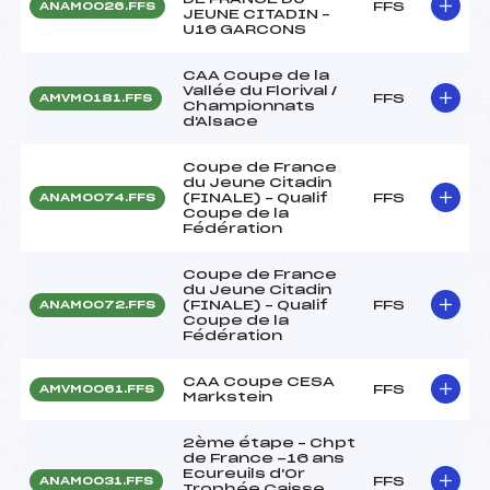
FFS
ANAM0026.FFS
JEUNE CITADIN –
U16 GARCONS
CAA Coupe de la
Vallée du Florival /
FFS
AMVM0181.FFS
Championnats
d'Alsace
Coupe de France
du Jeune Citadin
(FINALE) – Qualif
FFS
ANAM0074.FFS
Coupe de la
Fédération
Coupe de France
du Jeune Citadin
(FINALE) – Qualif
FFS
ANAM0072.FFS
Coupe de la
Fédération
CAA Coupe CESA
FFS
AMVM0061.FFS
Markstein
2ème étape – Chpt
de France -16 ans
Ecureuils d'Or
FFS
ANAM0031.FFS
Trophée Caisse