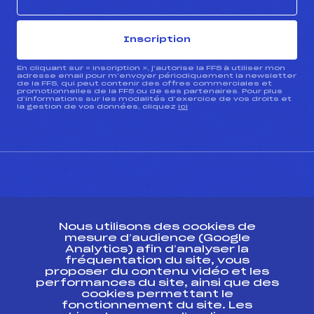
Inscription
En cliquant sur « inscription », j’autorise la FFS à utiliser mon
adresse email pour m’envoyer périodiquement la newsletter
de la FFS, qui peut contenir des offres commerciales et
promotionnelles de la FFS ou de ses partenaires. Pour plus
d’informations sur les modalités d’exercice de vos droits et
la gestion de vos données, cliquez
ici
CONTACT
Nous utilisons des cookies de
ESPACE PRESSE
mesure d’audience (Google
Analytics) afin d’analyser la
fréquentation du site, vous
Ressources
proposer du contenu vidéo et les
performances du site, ainsi que des
Pass’Neige
cookies permettant le
Projet sportif fédéral
fonctionnement du site. Les