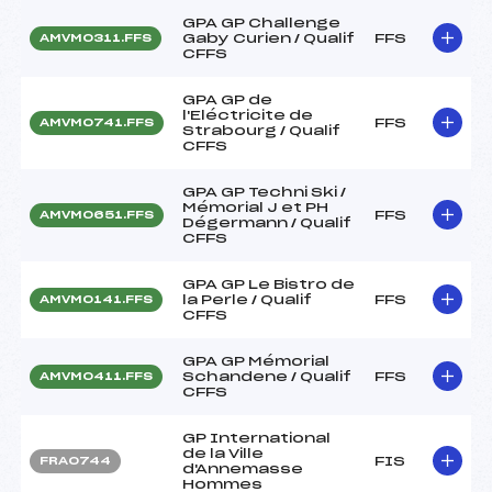
GPA GP Challenge
Gaby Curien / Qualif
FFS
AMVM0311.FFS
CFFS
GPA GP de
l'Eléctricite de
FFS
AMVM0741.FFS
Strabourg / Qualif
CFFS
GPA GP Techni Ski /
Mémorial J et PH
FFS
AMVM0651.FFS
Dégermann / Qualif
CFFS
GPA GP Le Bistro de
la Perle / Qualif
FFS
AMVM0141.FFS
CFFS
GPA GP Mémorial
Schandene / Qualif
FFS
AMVM0411.FFS
CFFS
GP International
de la Ville
FIS
FRA0744
d'Annemasse
Hommes