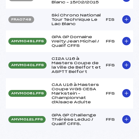
Blanc – 15/02/2015
Ski Chrono National
Tour Technique Le
FIS
FRA0748
Lac Blanc
GPA GP Domaine
WeltyJean Michel /
FFS
AMVM0491.FFS
Qualif CFFS
CI2A U16 à
Masters Coupe de
FFS
AMVM0401.FFS
la Ville de Belfort et
ASPTT Belfort
CAA U16 à Masters
Coupe WGS CESA
Markstein –
FFS
AMVM0061.FFS
Championnat
d'Alsace Adulte
GPA GP Challenge
Thérèse Leduc /
FFS
AMVM0121.FFS
Qualif CFFS.