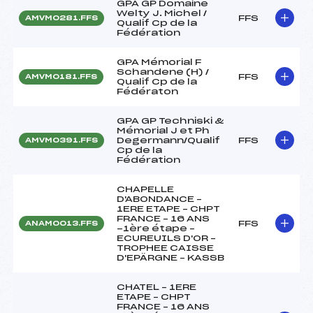
GPA GP Domaine
Welty J. Michel /
FFS
AMVM0281.FFS
Qualif Cp de la
Fédération
GPA Mémorial F
Schandene (H) /
FFS
AMVM0181.FFS
Qualif Cp de la
Fédératon
GPA GP Techniski &
Mémorial J et Ph
Degermann/Qualif
FFS
AMVM0391.FFS
Cp de la
Fédération
CHAPELLE
D'ABONDANCE –
1ERE ETAPE – CHPT
FRANCE – 16 ANS
FFS
ANAM0013.FFS
-1ère étape –
ECUREUILS D'OR –
TROPHEE CAISSE
D'EPÄRGNE – KASSB
CHATEL – 1ERE
ETAPE – CHPT
FRANCE – 16 ANS