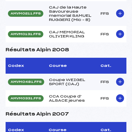
CAJ de la Haute
Savoureuse
FFS
AMVM0211.FFS
memorial SAMUEL
RUGGERI (Mic – B)
CAJ MEMORIAL
FFS
AMVM0131.FFS
OLIVIER KLING
Résultats Alpin 2008
Codex
Course
Cat.
Coupe WEIGEL
FFS
AMVM0481.FFS
SPORT (CAJ)
CCA Coupe d'
FFS
AMVM0331.FFS
ALSACE jeunes
Résultats Alpin 2007
Codex
Course
Cat.