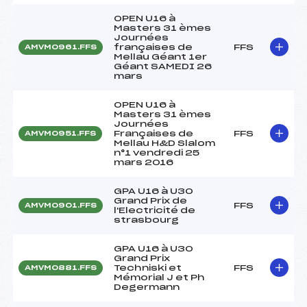
OPEN U16 à
Masters 31 èmes
Journées
françaises de
FFS
AMVM0961.FFS
Mellau Géant 1er
Géant SAMEDI 26
mars
OPEN U16 à
Masters 31 èmes
Journées
Françaises de
FFS
AMVM0951.FFS
Mellau H&D Slalom
n°1 vendredi 25
mars 2016
GPA U16 à U30
Grand Prix de
FFS
AMVM0901.FFS
l'Electricité de
strasbourg
GPA U16 à U30
Grand Prix
Techniski et
FFS
AMVM0881.FFS
Mémorial J et Ph
Degermann