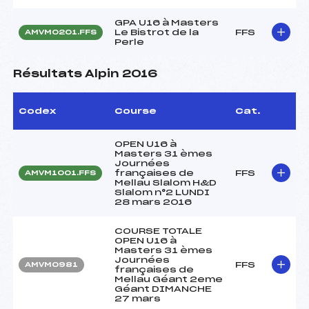
GPA U16 à Masters
Le Bistrot de la
FFS
AMVM0201.FFS
Perle
Résultats Alpin 2016
Codex
Course
Cat.
OPEN U16 à
Masters 31 èmes
Journées
françaises de
FFS
AMVM1001.FFS
Mellau Slalom H&D
Slalom n°2 LUNDI
28 mars 2016
COURSE TOTALE
OPEN U16 à
Masters 31 èmes
Journées
FFS
AMVM0981
françaises de
Mellau Géant 2eme
Géant DIMANCHE
27 mars