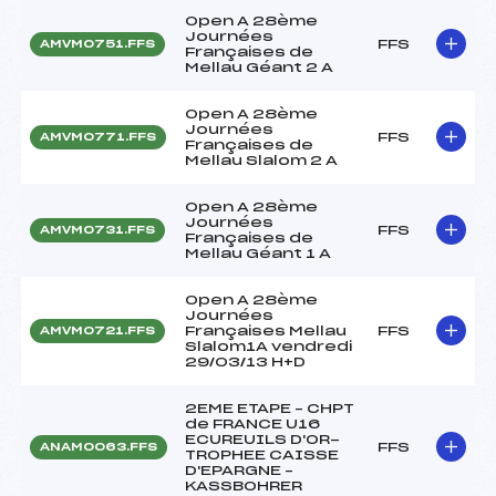
Open A 28ème
Journées
FFS
AMVM0751.FFS
Françaises de
Mellau Géant 2 A
Open A 28ème
Journées
FFS
AMVM0771.FFS
Françaises de
Mellau Slalom 2 A
Open A 28ème
Journées
FFS
AMVM0731.FFS
Françaises de
Mellau Géant 1 A
Open A 28ème
Journées
Françaises Mellau
FFS
AMVM0721.FFS
Slalom1A vendredi
29/03/13 H+D
2EME ETAPE – CHPT
de FRANCE U16
ECUREUILS D'OR-
FFS
ANAM0063.FFS
TROPHEE CAISSE
D'EPARGNE –
KASSBOHRER