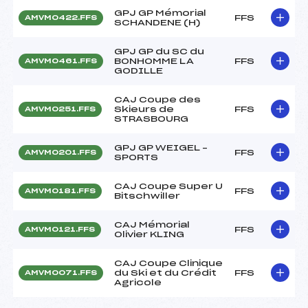
GPJ GP Mémorial
FFS
AMVM0422.FFS
SCHANDENE (H)
GPJ GP du SC du
BONHOMME LA
FFS
AMVM0461.FFS
GODILLE
CAJ Coupe des
Skieurs de
FFS
AMVM0251.FFS
STRASBOURG
GPJ GP WEIGEL –
FFS
AMVM0201.FFS
SPORTS
CAJ Coupe Super U
FFS
AMVM0181.FFS
Bitschwiller
CAJ Mémorial
FFS
AMVM0121.FFS
Olivier KLING
CAJ Coupe Clinique
du Ski et du Crédit
FFS
AMVM0071.FFS
Agricole