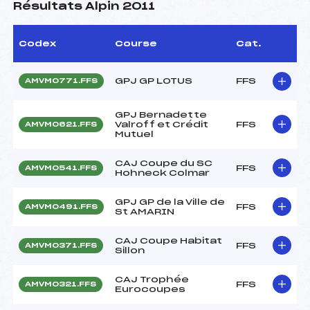
Résultats Alpin 2011
Codex
Course
Cat.
GPJ GP LOTUS
FFS
AMVM0771.FFS
GPJ Bernadette
Valroff et Crédit
FFS
AMVM0621.FFS
Mutuel
CAJ Coupe du SC
FFS
AMVM0541.FFS
Hohneck Colmar
GPJ GP de la Ville de
FFS
AMVM0491.FFS
St AMARIN
CAJ Coupe Habitat
FFS
AMVM0371.FFS
Sillon
CAJ Trophée
FFS
AMVM0321.FFS
Eurocoupes