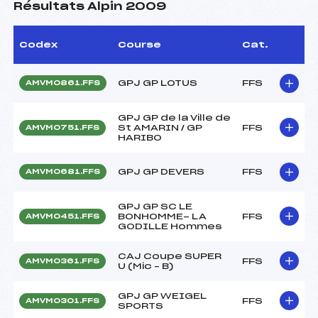
Résultats Alpin 2009
Codex
Course
Cat.
GPJ GP LOTUS
FFS
AMVM0861.FFS
GPJ GP de la Ville de
St AMARIN / GP
FFS
AMVM0751.FFS
HARIBO
GPJ GP DEVERS
FFS
AMVM0681.FFS
GPJ GP SC LE
BONHOMME- LA
FFS
AMVM0451.FFS
GODILLE Hommes
CAJ Coupe SUPER
FFS
AMVM0361.FFS
U (Mic – B)
GPJ GP WEIGEL
FFS
AMVM0301.FFS
SPORTS