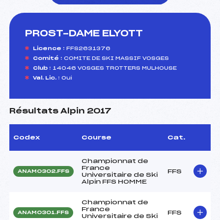
PROST-DAME ELYOTT
foi(s) le ski
Licence :
FFS2631376
Comité :
COMITE DE SKI MASSIF VOSGES
Club :
14046 VOSGES TROTTERS MULHOUSE
Val. Lic. :
Oui
Résultats Alpin 2017
Codex
Course
Cat.
Championnat de
France
FFS
ANAM0302.FFS
Universitaire de Ski
Alpin FFS HOMME
Championnat de
France
FFS
ANAM0301.FFS
Universitaire de Ski