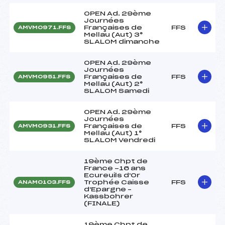
OPEN Ad. 29ème
Journées
Françaises de
FFS
AMVM0971.FFS
Mellau (Aut) 3°
SLALOM dimanche
OPEN Ad. 29ème
Journées
Françaises de
FFS
AMVM0951.FFS
Mellau (Aut) 2°
SLALOM Samedi
OPEN Ad. 29ème
Journées
Françaises de
FFS
AMVM0931.FFS
Mellau (Aut) 1°
SLALOM Vendredi
19ème Chpt de
France -16 ans
Ecureuils d'Or
Trophée Caisse
FFS
ANAM0103.FFS
d'Epargne –
Kassbohrer
(FINALE)
19ème Chpt de