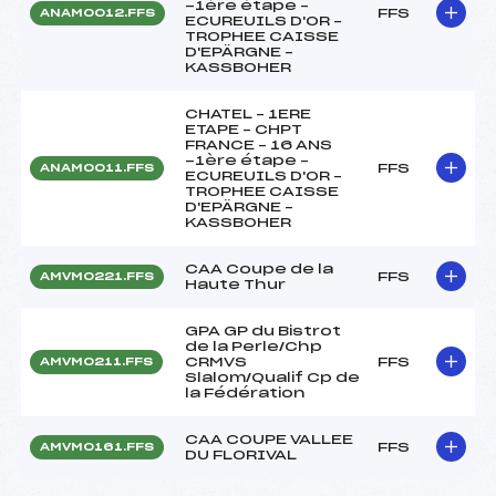
-1ère étape –
FFS
ANAM0012.FFS
ECUREUILS D'OR –
TROPHEE CAISSE
D'EPÄRGNE –
KASSBOHER
CHATEL – 1ERE
ETAPE – CHPT
FRANCE – 16 ANS
-1ère étape –
FFS
ANAM0011.FFS
ECUREUILS D'OR –
TROPHEE CAISSE
D'EPÄRGNE –
KASSBOHER
CAA Coupe de la
FFS
AMVM0221.FFS
Haute Thur
GPA GP du Bistrot
de la Perle/Chp
CRMVS
FFS
AMVM0211.FFS
Slalom/Qualif Cp de
la Fédération
CAA COUPE VALLEE
FFS
AMVM0161.FFS
DU FLORIVAL