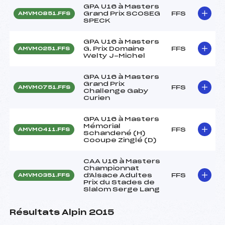
GPA U16 à Masters
Grand Prix SCOSEG
FFS
AMVM0851.FFS
SPECK
GPA U16 à Masters
G. Prix Domaine
FFS
AMVM0251.FFS
Welty J-Michel
GPA U16 à Masters
Grand Prix
FFS
AMVM0751.FFS
Challenge Gaby
Curien
GPA U16 à Masters
Mémorial
FFS
AMVM0411.FFS
Schandené (H)
Cooupe Zinglé (D)
CAA U16 à Masters
Championnat
d'Alsace Adultes
FFS
AMVM0351.FFS
Prix du Stades de
Slalom Serge Lang
Résultats Alpin 2015