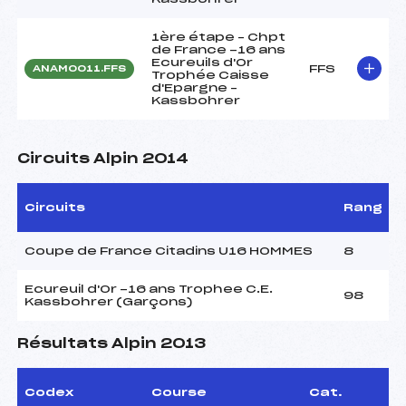
1ère étape – Chpt
de France -16 ans
Ecureuils d'Or
FFS
ANAM0011.FFS
Trophée Caisse
d'Epargne –
Kassbohrer
Circuits Alpin 2014
Circuits
Rang
Coupe de France Citadins U16 HOMMES
8
Ecureuil d'Or -16 ans Trophee C.E.
98
Kassbohrer (Garçons)
Résultats Alpin 2013
Codex
Course
Cat.