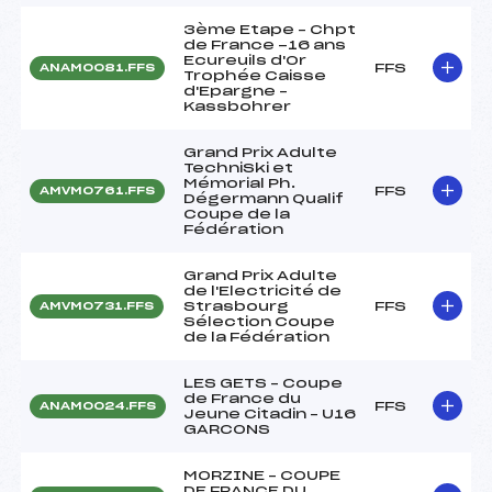
3ème Etape – Chpt
de France -16 ans
Ecureuils d'Or
FFS
ANAM0081.FFS
Trophée Caisse
d'Epargne –
Kassbohrer
Grand Prix Adulte
TechniSki et
Mémorial Ph.
FFS
AMVM0761.FFS
Dégermann Qualif
Coupe de la
Fédération
Grand Prix Adulte
de l'Electricité de
Strasbourg
FFS
AMVM0731.FFS
Sélection Coupe
de la Fédération
LES GETS – Coupe
de France du
FFS
ANAM0024.FFS
Jeune Citadin – U16
GARCONS
MORZINE – COUPE
DE FRANCE DU