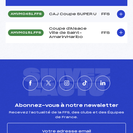
CAJ Coupe SUPER U
FFS
AMVM0451.FFS
Coupe d'Alsace
Ville de Saint-
FFS
AMVM0151.FFS
Amarin/Haribo
SUIVEZ
L'ACTU
Abonnez-vous à notre newsletter
Recevez l’actualité de la FFS, des clubs et des Équipes
de France.