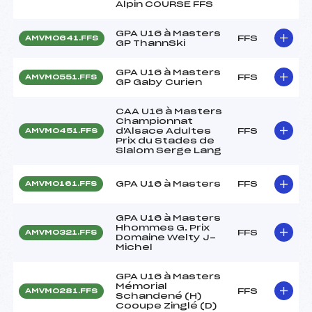
Alpin COURSE FFS
GPA U16 à Masters
FFS
AMVM0641.FFS
GP ThannSki
GPA U16 à Masters
FFS
AMVM0551.FFS
GP Gaby Curien
CAA U16 à Masters
Championnat
d'Alsace Adultes
FFS
AMVM0451.FFS
Prix du Stades de
Slalom Serge Lang
GPA U16 à Masters
FFS
AMVM0161.FFS
GPA U16 à Masters
Hhommes G. Prix
FFS
AMVM0321.FFS
Domaine Welty J-
Michel
GPA U16 à Masters
Mémorial
FFS
AMVM0281.FFS
Schandené (H)
Cooupe Zinglé (D)