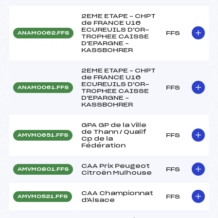
2EME ETAPE – CHPT
de FRANCE U16
ECUREUILS D'OR-
FFS
ANAM0062.FFS
TROPHEE CAISSE
D'EPARGNE –
KASSBOHRER
2EME ETAPE – CHPT
de FRANCE U16
ECUREUILS D'OR-
FFS
ANAM0061.FFS
TROPHEE CAISSE
D'EPARGNE –
KASSBOHRER
GPA GP de la Ville
de Thann / Qualif
FFS
AMVM0651.FFS
Cp de la
Fédération
CAA Prix Peugeot
FFS
AMVM0801.FFS
Citroën Mulhouse
CAA Championnat
FFS
AMVM0521.FFS
d'Alsace