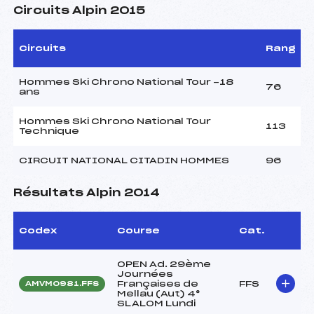
Circuits Alpin 2015
Circuits
Rang
Hommes Ski Chrono National Tour -18
76
ans
Hommes Ski Chrono National Tour
113
Technique
CIRCUIT NATIONAL CITADIN HOMMES
96
Résultats Alpin 2014
Codex
Course
Cat.
OPEN Ad. 29ème
Journées
Françaises de
FFS
AMVM0981.FFS
Mellau (Aut) 4°
SLALOM Lundi