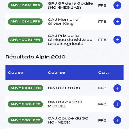
GPJ GP de la Godille
FFS
AMVM0231.FFS
(HOMMES 1-2)
CAJ Mémorial
FFS
AMVM0141.FFS
Olivier Kling
CAJ Prix de la
Clinique du Ski & du
FFS
AMVM0091.FFS
Crédit Agricole
Résultats Alpin 2010
Codex
Course
Cat.
GPJ GP LOTUS
FFS
AMVM0661.FFS
GPJ GP CREDIT
FFS
AMVM0561.FFS
MUTUEL
CAJ Coupe du SC
FFS
AMVM0361.FFS
HOHNECK