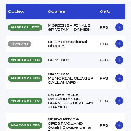
Codex
Course
Cat.
MORZINE – FINALE
FFS
AMBF1611.FFS
GP VITAM – DAMES
GP International
FIS
FRA5741
Citadin
GP VITAM
FFS
AMBF1501.FFS
GP VITAM
MEMORIAL OLIVIER
FFS
AMBF1371.FFS
CALLAMARD
LA CHAPELLE
D'ABONDANCE –
FFS
AMBF1361.FFS
GRAND-PRIX VITAM
– DAMES
Grand Prix de
CREST VOLAND
FFS
ASAF0381.FFS
Qualif Coupe de la