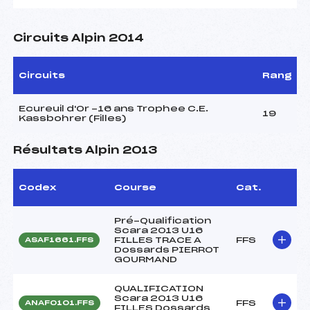
Circuits Alpin 2014
Circuits
Rang
Ecureuil d'Or -16 ans Trophee C.E.
19
Kassbohrer (Filles)
Résultats Alpin 2013
Codex
Course
Cat.
Pré-Qualification
Scara 2013 U16
FILLES TRACE A
FFS
ASAF1661.FFS
Dossards PIERROT
GOURMAND
QUALIFICATION
Scara 2013 U16
FFS
ANAF0101.FFS
FILLES Dossards