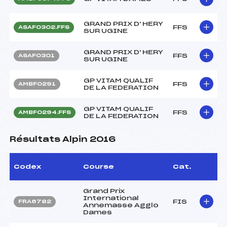
GRAND PRIX D' HERY
FFS
ASAF0302.FFS
SUR UGINE
GRAND PRIX D' HERY
FFS
ASAF0301
SUR UGINE
GP VITAM QUALIF
FFS
AMBF0291
DE LA FEDERATION
GP VITAM QUALIF
FFS
AMBF0294.FFS
DE LA FEDERATION
Résultats Alpin 2016
Codex
Course
Cat.
Grand Prix
International
FIS
FRA6782
Annemasse Agglo
Dames