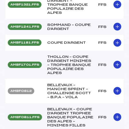
D'ARGENT –
TROPHEE BANQUE
FFS
AMBF1321.FFS
POPULAIRE DES
ALPES
SOMMAND – COUPE
FFS
AMBF1241.FFS
D'ARGENT
COUPE D'ARGENT
FFS
AMBF1181.FFS
THOLLON – COUPE
D'ARGENT MINIMES
– TROPHEE BANQUE
FFS
AMBF1701.FFS
POPULAIRE DES
ALPES
BELLEVAUX –
MANCHE SPRINT –
FFS
AMBF0812
CHALLENGE SCOTT
– B.P.A – VOLA
BELLEVAUX – COUPE
D'ARGENT TROPHEE
BANQUE POPULAIRE
FFS
AMBF0811.FFS
DES ALPES –
MINIMES FILLES