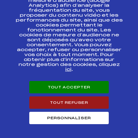
mesure d’audience (Google
Analytics) afin d’analyser la
fréquentation du site, vous
Résultats Alpin 2010
proposer du contenu vidéo et les
performances du site, ainsi que des
cookies permettant le
Codex
Course
Cat.
fonctionnement du site. Les
cookies de mesure d’audience ne
sont déposés qu’avec votre
SCARA – Pré
consentement. Vous pouvez
qualification
accepter, refuser ou personnaliser
Benjamines Filles
FFS
ASAF1265.FFS
vos choix à tout moment. Pour
TRACE B – Dossards
obtenir plus d'informations sur
"Dalloz"
notre gestion des cookies, cliquez
ici
.
CHAMPIONNAT DE
FRANCE BENJ'
Vendredi 12 Mars
FFS
ANAF0093.FFS
2010 CHAMONIX
TOUT ACCEPTER
MONT-BLANC
GEANT DAMES
TOUT REFUSER
CHAMPIONNAT DE
FRANCE BENJ' Jeudi
11 Mars 2010
FFS
ANAF0095
PERSONNALISER
CHAMONIX MONT-
BLANC