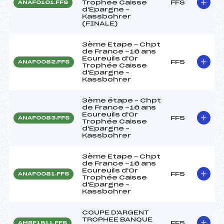
Trophée Caisse
FFS
ANAF0101.FFS
d'Epargne –
Kassbohrer
(FINALE)
3ème Etape – Chpt
de France -16 ans
Ecureuils d'Or
FFS
ANAF0082.FFS
Trophée Caisse
d'Epargne –
Kassbohrer
3ème étape – Chpt
de France -16 ans
Ecureuils d'Or
FFS
ANAF0083.FFS
Trophée Caisse
d'Epargne –
Kassbohrer
3ème Etape – Chpt
de France -16 ans
Ecureuils d'Or
FFS
ANAF0081.FFS
Trophée Caisse
d'Epargne –
Kassbohrer
COUPE D'ARGENT
TROPHEE BANQUE
FFS
AMBF1511.FFS