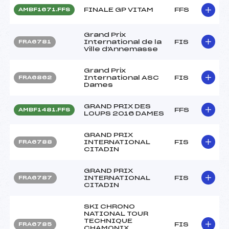
FINALE GP VITAM
FFS
AMBF1671.FFS
Grand Prix
International de la
FIS
FRA6781
Ville d'Annemasse
Grand Prix
International ASC
FIS
FRA6862
Dames
GRAND PRIX DES
FFS
AMBF1481.FFS
LOUPS 2016 DAMES
GRAND PRIX
INTERNATIONAL
FIS
FRA6788
CITADIN
GRAND PRIX
INTERNATIONAL
FIS
FRA6787
CITADIN
SKI CHRONO
NATIONAL TOUR
TECHNIQUE
FIS
FRA6785
CHAMONIX