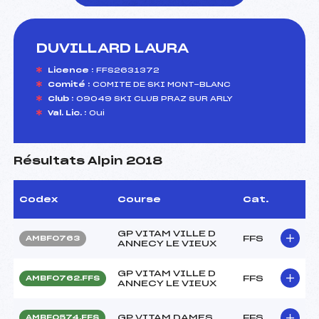
DUVILLARD LAURA
foi(s) le ski
Licence :
FFS2631372
Comité :
COMITE DE SKI MONT-BLANC
Club :
09049 SKI CLUB PRAZ SUR ARLY
Val. Lic. :
Oui
Résultats Alpin 2018
Codex
Course
Cat.
GP VITAM VILLE D
FFS
AMBF0763
ANNECY LE VIEUX
GP VITAM VILLE D
FFS
AMBF0762.FFS
ANNECY LE VIEUX
GP VITAM DAMES
FFS
AMBF0574.FFS