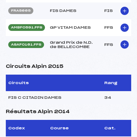
FIS DAMES
FIS
FRA5665
GP VITAM DAMES
FFS
AMBF0591.FFS
Grand Prix de N.D.
FFS
ASAF0161.FFS
de BELLECOMBE
Circuits Alpin 2015
Circuits
Rang
FIS C CITADIN DAMES
34
Résultats Alpin 2014
Codex
Course
Cat.