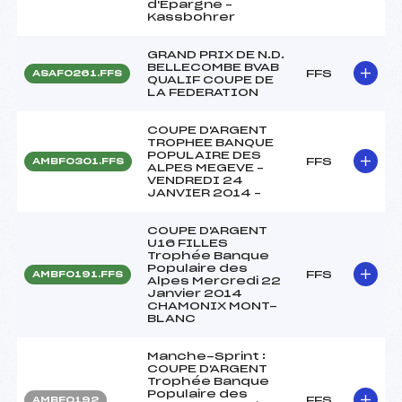
d'Epargne –
Kassbohrer
GRAND PRIX DE N.D.
BELLECOMBE BVAB
FFS
ASAF0261.FFS
QUALIF COUPE DE
LA FEDERATION
COUPE D'ARGENT
TROPHEE BANQUE
POPULAIRE DES
FFS
AMBF0301.FFS
ALPES MEGEVE –
VENDREDI 24
JANVIER 2014 –
COUPE D'ARGENT
U16 FILLES
Trophée Banque
Populaire des
FFS
AMBF0191.FFS
Alpes Mercredi 22
Janvier 2014
CHAMONIX MONT-
BLANC
Manche-Sprint :
COUPE D'ARGENT
Trophée Banque
Populaire des
FFS
AMBF0192