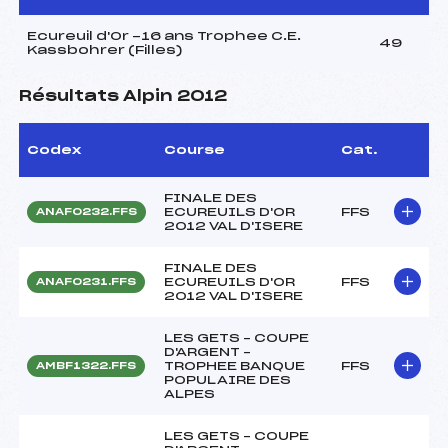
Ecureuil d'Or -16 ans Trophee C.E.
49
Kassbohrer (Filles)
Résultats Alpin 2012
Codex
Course
Cat.
FINALE DES
ECUREUILS D'OR
FFS
ANAF0232.FFS
2012 VAL D'ISERE
FINALE DES
ECUREUILS D'OR
FFS
ANAF0231.FFS
2012 VAL D'ISERE
LES GETS – COUPE
D'ARGENT –
TROPHEE BANQUE
FFS
AMBF1322.FFS
POPULAIRE DES
ALPES
LES GETS – COUPE