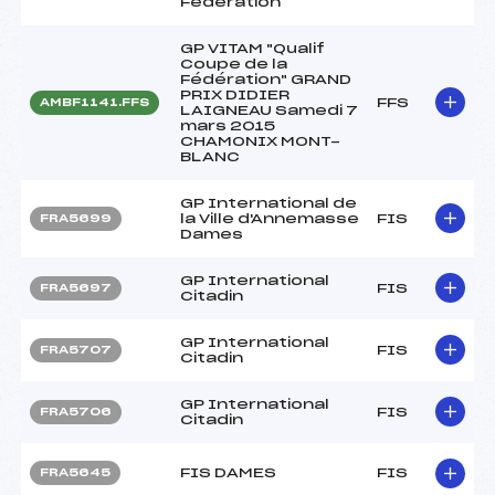
Fédération
GP VITAM "Qualif
Coupe de la
Fédération" GRAND
PRIX DIDIER
FFS
AMBF1141.FFS
LAIGNEAU Samedi 7
mars 2015
CHAMONIX MONT-
BLANC
GP International de
la Ville d'Annemasse
FIS
FRA5699
Dames
GP International
FIS
FRA5697
Citadin
GP International
FIS
FRA5707
Citadin
GP International
FIS
FRA5706
Citadin
FIS DAMES
FIS
FRA5645