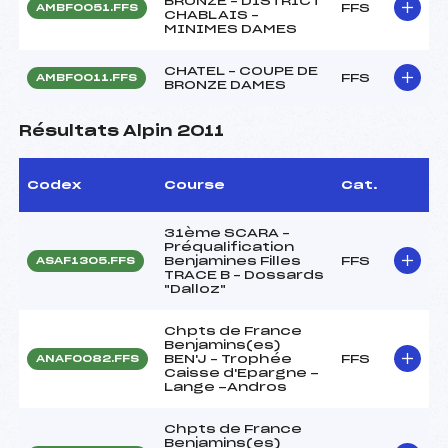
BRONZE – DISTRICT
FFS
AMBF0051.FFS
CHABLAIS –
MINIMES DAMES
CHATEL – COUPE DE
FFS
AMBF0011.FFS
BRONZE DAMES
Résultats Alpin 2011
Codex
Course
Cat.
31ème SCARA –
Préqualification
Benjamines Filles
FFS
ASAF1305.FFS
TRACE B – Dossards
"Dalloz"
Chpts de France
Benjamins(es)
BEN'J – Trophée
FFS
ANAF0082.FFS
Caisse d'Epargne -
Lange -Andros
Chpts de France
Benjamins(es)