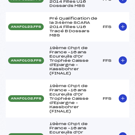
2014 Filles U16
Dossards MBS
Pré Qualification de
la 34ème SCARA
2014 Filles U16
FFS
ANAF0123.FFS
Tracé B Dossars
MBS
19ème Chpt de
France -16 ans
Ecureuils d'Or
Trophée Caisse
FFS
ANAF0103.FFS
d'Epargne –
Kassbohrer
(FINALE)
19ème Chpt de
France -16 ans
Ecureuils d'Or
Trophée Caisse
FFS
ANAF0102.FFS
d'Epargne –
Kassbohrer
(FINALE)
19ème Chpt de
France -16 ans
Ecureuils d'Or