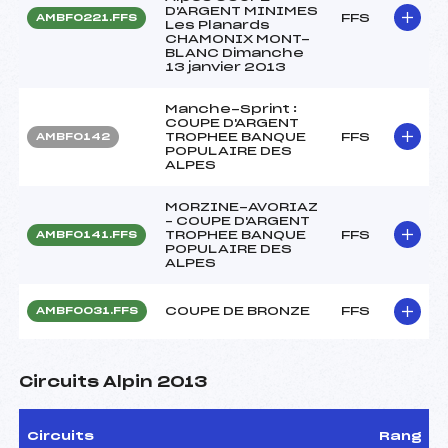
D'ARGENT MINIMES
FFS
AMBF0221.FFS
Les Planards
CHAMONIX MONT-
BLANC Dimanche
13 janvier 2013
Manche-Sprint :
COUPE D'ARGENT
TROPHEE BANQUE
FFS
AMBF0142
POPULAIRE DES
ALPES
MORZINE-AVORIAZ
– COUPE D'ARGENT
TROPHEE BANQUE
FFS
AMBF0141.FFS
POPULAIRE DES
ALPES
COUPE DE BRONZE
FFS
AMBF0031.FFS
Circuits Alpin 2013
Circuits
Rang