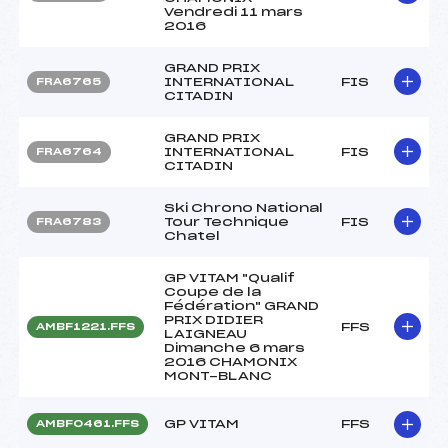
Vendredi 11 mars
2016
GRAND PRIX
INTERNATIONAL
FIS
FRA6765
CITADIN
GRAND PRIX
INTERNATIONAL
FIS
FRA6764
CITADIN
Ski Chrono National
Tour Technique
FIS
FRA6783
Chatel
GP VITAM "Qualif
Coupe de la
Fédération" GRAND
PRIX DIDIER
FFS
AMBF1221.FFS
LAIGNEAU
Dimanche 6 mars
2016 CHAMONIX
MONT-BLANC
GP VITAM
FFS
AMBF0461.FFS