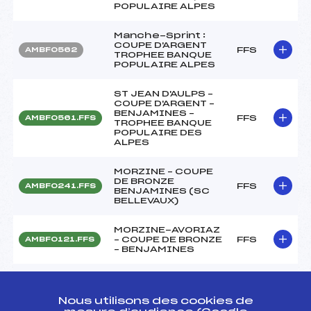
POPULAIRE ALPES
Manche-Sprint :
COUPE D'ARGENT
FFS
AMBF0562
TROPHEE BANQUE
POPULAIRE ALPES
ST JEAN D'AULPS –
COUPE D'ARGENT –
BENJAMINES –
FFS
AMBF0561.FFS
TROPHEE BANQUE
POPULAIRE DES
ALPES
MORZINE – COUPE
DE BRONZE
FFS
AMBF0241.FFS
BENJAMINES (SC
BELLEVAUX)
MORZINE-AVORIAZ
– COUPE DE BRONZE
FFS
AMBF0121.FFS
– BENJAMINES
COUPE DE BRONZE
FEMMES 3 eme
FFS
AMBF0122
MANCHE 3 eme
Nous utilisons des cookies de
MANCHE