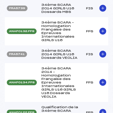
34ème SCARA
2014 GIRLS U16
FIS
FRA5739
Dossards MBS
34ème SCARA –
Homologation
Française des
FFS
ANAF0132.FFS
Epreuves
Internationales
GIRLS U16
34ème SCARA
2014 GIRLS U16
FIS
FRA5741
Dossards VEOLIA
34ème SCARA
2014 –
Homologation
Française des
Epreuves
FFS
ANAF0134.FFS
Internationales
GIRLS U16 GIRLS
U16 Dossards
VEOLIA
Qualification de la
34ème SCARA
FFS
ANAF0122.FFS