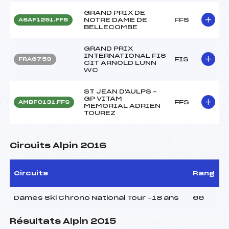
GRAND PRIX DE
NOTRE DAME DE
FFS
ASAF1251.FFS
BELLECOMBE
GRAND PRIX
INTERNATIONAL FIS
FIS
FRA6759
CIT ARNOLD LUNN
WC
ST JEAN D'AULPS –
GP VITAM
FFS
AMBF0131.FFS
MEMORIAL ADRIEN
TOUREZ
Circuits Alpin 2016
Circuits
Rang
Dames Ski Chrono National Tour -18 ans
66
Résultats Alpin 2015