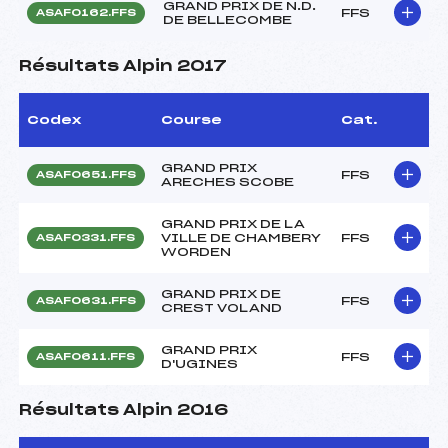
GRAND PRIX DE N.D.
FFS
ASAF0162.FFS
DE BELLECOMBE
Résultats Alpin 2017
Codex
Course
Cat.
GRAND PRIX
FFS
ASAF0651.FFS
ARECHES SCOBE
GRAND PRIX DE LA
VILLE DE CHAMBERY
FFS
ASAF0331.FFS
WORDEN
GRAND PRIX DE
FFS
ASAF0631.FFS
CREST VOLAND
GRAND PRIX
FFS
ASAF0611.FFS
D'UGINES
Résultats Alpin 2016