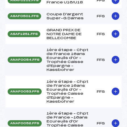
FFS
ANAF0101.FFS
France U16/U18
Coupe D'argent
FFS
ASAF0501.FFS
Super-G Dames
GRAND PRIX DE
NOTRE DAME DE
FFS
ASAF1251.FFS
BELLECOMBE
1ère étape – Chpt
de France 16ans
Ecureuils d'Or –
FFS
ANAF0054.FFS
Trophée Caisse
d'Epargne –
Kassbohrer
1ère étape – Chpt
de France 16ans
Ecureuils d'Or –
FFS
ANAF0053.FFS
Trophée Caisse
d'Epargne –
Kassbohrer
1ère étape – Chpt
de France -16ans
Ecureuils d'Or
FFS
ANAF0052.FFS
Trophée Caisse