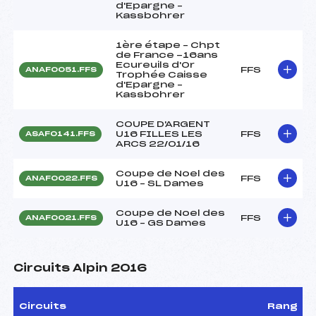
d'Epargne –
Kassbohrer
1ère étape – Chpt
de France -16ans
Ecureuils d'Or
FFS
ANAF0051.FFS
Trophée Caisse
d'Epargne –
Kassbohrer
COUPE D'ARGENT
U16 FILLES LES
FFS
ASAF0141.FFS
ARCS 22/01/16
Coupe de Noel des
FFS
ANAF0022.FFS
U16 – SL Dames
Coupe de Noel des
FFS
ANAF0021.FFS
U16 – GS Dames
Circuits Alpin 2016
Circuits
Rang