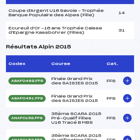
Coupe d'Argent U16 Savoie – Trophée
14
Banque Populaire des Alpes (Fille)
Ecureuil d'Or -16 ans Trophée Caisse
31
d'Epargne Kassbohrer (Filles)
Résultats Alpin 2015
Codex
Course
Cat.
Finale Grand Prix
FFS
ASAF0492.FFS
des SAISIES 2015
Finale Grand Prix
FFS
ASAF0491.FFS
des SAISIES 2015
35ème SCARA 2015
Pré-Qualif Filles
FFS
ANAF0152.FFS
U16 Tracé B MBS
35ème SCARA 2015
Qualification Filles
FFS
ANAF0153.FFS