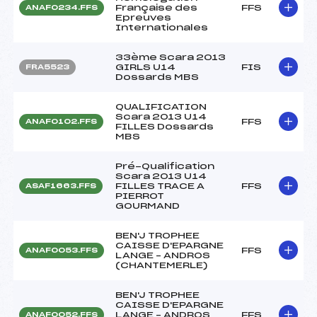
Française des
FFS
ANAF0234.FFS
Epreuves
Internationales
33ème Scara 2013
GIRLS U14
FIS
FRA5523
Dossards MBS
QUALIFICATION
Scara 2013 U14
FFS
ANAF0102.FFS
FILLES Dossards
MBS
Pré-Qualification
Scara 2013 U14
FILLES TRACE A
FFS
ASAF1663.FFS
PIERROT
GOURMAND
BEN'J TROPHEE
CAISSE D'EPARGNE
FFS
ANAF0053.FFS
LANGE – ANDROS
(CHANTEMERLE)
BEN'J TROPHEE
CAISSE D'EPARGNE
LANGE – ANDROS
FFS
ANAF0052.FFS