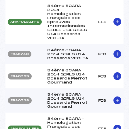
34ème SCARA
2014 –
Homologation
Française des
Epreuves
FFS
ANAF0133.FFS
Internationales
GIRLS U14 GIRLS
U14 Dossards
VEOLIA
34ème SCARA
2014 GIRLS U14
FIS
FRA5740
Dossards VEOLIA
34ème SCARA
2014 GIRLS U14
FIS
FRA0739
Dossards Pierrot
Gourmand
34ème SCARA
2014 GIRLS U14
FIS
FRA0738
Dossards Pierrot
Gourmand
34ème SCARA –
Homologation
Française des
FFS
ANAF0131.FFS