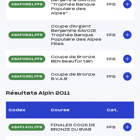
"Trophée Banque
FFS
ASAF0561.FFS
Populaire des
Alpes"
Coupe d'Argent
Benjamins SAVOIE
Trophée Banque
FFS
ASAF0621.FFS
Populaire des Alpes
Filles
Coupe de Bronze
FFS
ASAF0501.FFS
BEN Beaufortain
Coupe de Bronze
FFS
ASAF0351.FFS
B.V.A.B
Résultats Alpin 2011
Codex
Course
Cat.
FINALES COQS DE
FFS
ASAF1401.FFS
BRONZE DU BVAB