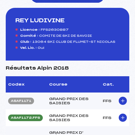
REY LUDIVINE
foi(s) le ski
Licence :
FFS2630887
Comité :
COMITE DE SKI DE SAVOIE
Club :
13064 SKI CLUB DE FLUMET-ST NICOLAS
Val. Lic. :
Oui
Résultats Alpin 2018
Codex
Course
Cat.
GRAND PRIX DES
FFS
ASAF1171
SAISIES
GRAND PRIX DES
FFS
ASAF1172.FFS
SAISIES
GRAND PRIX D'