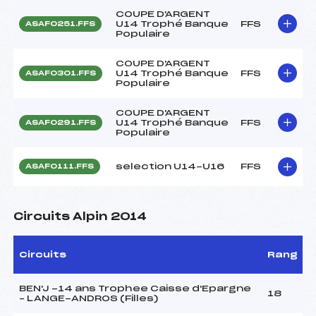
COUPE D'ARGENT
U14 Trophé Banque
FFS
ASAF0251.FFS
Populaire
COUPE D'ARGENT
U14 Trophé Banque
FFS
ASAF0301.FFS
Populaire
COUPE D'ARGENT
U14 Trophé Banque
FFS
ASAF0291.FFS
Populaire
selection U14-U16
FFS
ASAF0111.FFS
Circuits Alpin 2014
Circuits
Rang
BEN'J -14 ans Trophee Caisse d'Epargne
18
– LANGE-ANDROS (Filles)