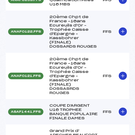
U16 MBS
20ème Chpt de
France -16ans
Ecureuils d'Or –
Trophée Caisse
FFS
ANAF0122.FFS
d'Epargne –
Kassbohrer
(FINALE)
DOSSARDS ROUGES
20ème Chpt de
France -16ans
Ecureuils d'Or –
Trophée Caisse
d'Epargne –
FFS
ANAF0121.FFS
Kassbohrer
(FINALE)
DOSSASRDS
ROUGES
COUPE D'ARGENT
U16 TROPHEE
FFS
ASAF1441.FFS
BANQUE POPULAIRE
FINALE DAMES
Grand Prix d'
ARECHES BEAUFORT