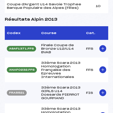
Coupe d'Argent U14 Savoie Trophee
10
Banque Populaire des Alpes (Filles)
Résultats Alpin 2013
Codex
Course
Cat.
Finale Coupe de
Bronze U12/U14
FFS
ASAF1371.FFS
BVAB
33ème Scara 2013
Homologation
Française des
FFS
ANAF0232.FFS
Epreuves
Internationales
33ème Scara 2013
GIRLS U14
FIS
FRA5521
Dossards PIERROT
GOURMAND
33ème Scara 2013
Homologation