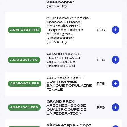
Kassbohrer
(FINALE)
SL 21ème Chpt de
France -16ans
Ecureuils d'Or –
Trophée Caisse
FFS
ANAF0161.FFS
d'Epargne –
Kassbohrer
(FINALE)
GRAND PRIX DE
FLUMET QUALIF
FFS
ASAF1231.FFS
COUPE DE LA
FEDERATION
COUPE D'ARGENT
U16 TROPHEE
FFS
ASAF0971.FFS
BANQUE POPULAIRE
FINALE
GRAND PRIX
ARECHES+SCOBE
FFS
ASAF1361.FFS
QUALIF COUPE DE
LA FEDERATION
2ème étape – Chpt