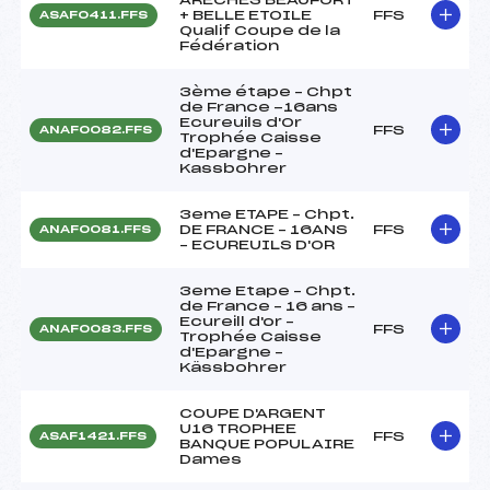
+ BELLE ETOILE
FFS
ASAF0411.FFS
Qualif Coupe de la
Fédération
3ème étape – Chpt
de France -16ans
Ecureuils d'Or
FFS
ANAF0082.FFS
Trophée Caisse
d'Epargne –
Kassbohrer
3eme ETAPE – Chpt.
DE FRANCE – 16ANS
FFS
ANAF0081.FFS
– ECUREUILS D'OR
3eme Etape – Chpt.
de France – 16 ans –
Ecureill d'or –
FFS
ANAF0083.FFS
Trophée Caisse
d'Epargne –
Kässbohrer
COUPE D'ARGENT
U16 TROPHEE
FFS
ASAF1421.FFS
BANQUE POPULAIRE
Dames