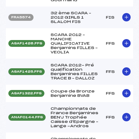
32 ème SCARA –
2012 GIRLS 1
FIS
FRA5574
SLALOM FIS
SCARA 2012 –
MANCHE
QUALIFICATIVE
FFS
ASAF1426.FFS
Benjamins FILLES –
VEOLIA
SCARA 2012- Pré
qualification
FFS
ASAF1425.FFS
Benjamines FILLES
TRACE B – DALLOZ
Coupe de Bronze
FFS
ASAF1322.FFS
Benjamine BVAB
Championnats de
France Benjamines
BEN'J Trophée
FFS
ANAF0144.FFS
Caisse d'Epargne –
Lange -Andros
Championnats de