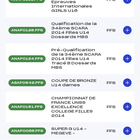
Epreuves
Internationales
GIRLS U16
Qualification de la
34ème SCARA
FFS
ANAF0126.FFS
2014 Filles U14
Dossards MBS
Pré-Qualification
de la 34ème SCARA
2014 Filles U14
FFS
ANAF0124.FFS
Tracé B Dossards
MBS
COUPE DE BRONZE
FFS
ASAF0942.FFS
U14 dames
CHAMPIONNAT DE
FRANCE UNSS
EXCELLENCE
FFS
ANAF0161.FFS
COLLEGE FILLES
2014
SUPER G U14 –
FFS
ANAF0055.FFS
MEGEVE –