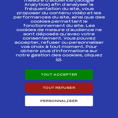
mesure d’audience (Google
Analytics) afin d’analyser la
Coupe Carré Neige
FFS
ASAF1031
fréquentation du site, vous
proposer du contenu vidéo et les
performances du site, ainsi que des
Sélections
cookies permettant le
Poussines
FFS
ASAF0951.FFS
fonctionnement du site. Les
Beaufortain
cookies de mesure d’audience ne
sont déposés qu’avec votre
Coq de Bronze POU
consentement. Vous pouvez
FFS
ASAF0761.FFS
Héry/Ugine
accepter, refuser ou personnaliser
vos choix à tout moment. Pour
obtenir plus d'informations sur
Coq de Bronze
FFS
ASAF0541.FFS
notre gestion des cookies, cliquez
POUSSINS B.V.A.B
ici
.
Coq de Bronze
FFS
ASAF0542.FFS
POUSSINS B.V.A.B
TOUT ACCEPTER
Coq de Bronze
FFS
ASAF0543
POUSSINS B.V.A.B
TOUT REFUSER
Coq de Bronze POU
FFS
ASAF0471.FFS
Beaufortin
PERSONNALISER
Coq de Bronze
FFS
ASAF0171.FFS
POUSSIN BVAB