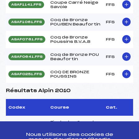
Coupe Carré Neige
FFS
ASAF1141.FFS
Savoie
Coq de Bronze
FFS
ASAF1061.FFS
POU/BEN Beaufortin
Coq de Bronze
FFS
ASAF0761.FFS
Poussins B.V.A.B
Coq de Bronze POU
FFS
ASAF0641.FFS
Beaufortin
COQ DE BRONZE
FFS
ASAF0251.FFS
POUSSINS
Résultats Alpin 2010
Codex
Course
Cat.
Finale des Coqsde
Bronze POUSSINES
FFS
ASAF1392.FFS
BVAB
Nous utilisons des cookies de