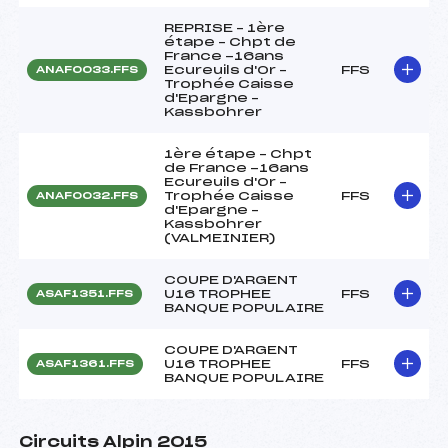
REPRISE – 1ère
étape – Chpt de
France -16ans
Ecureuils d'Or –
FFS
ANAF0033.FFS
Trophée Caisse
d'Epargne –
Kassbohrer
1ère étape – Chpt
de France -16ans
Ecureuils d'Or –
Trophée Caisse
FFS
ANAF0032.FFS
d'Epargne –
Kassbohrer
(VALMEINIER)
COUPE D'ARGENT
U16 TROPHEE
FFS
ASAF1351.FFS
BANQUE POPULAIRE
COUPE D'ARGENT
U16 TROPHEE
FFS
ASAF1361.FFS
BANQUE POPULAIRE
Circuits Alpin 2015