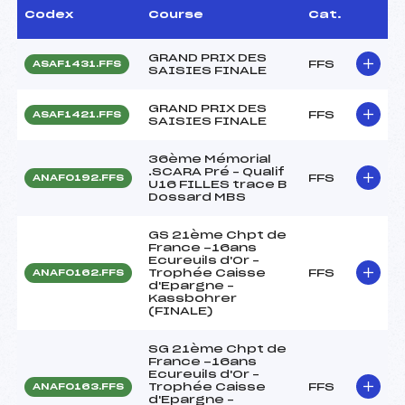
Codex
Course
Cat.
GRAND PRIX DES
FFS
ASAF1431.FFS
SAISIES FINALE
GRAND PRIX DES
FFS
ASAF1421.FFS
SAISIES FINALE
36ème Mémorial
.SCARA Pré – Qualif
FFS
ANAF0192.FFS
U16 FILLES trace B
Dossard MBS
GS 21ème Chpt de
France -16ans
Ecureuils d'Or –
Trophée Caisse
FFS
ANAF0162.FFS
d'Epargne –
Kassbohrer
(FINALE)
SG 21ème Chpt de
France -16ans
Ecureuils d'Or –
Trophée Caisse
FFS
ANAF0163.FFS
d'Epargne –