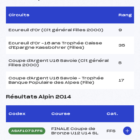
Circuits
Rang
Ecureuil d'Or (Clt général Filles 2000)
9
Ecureuil d'Or -16 ans Trophée Caisse
35
d'Epargne Kassbohrer (Filles)
Coupe d'Argent U16 Savoie (Clt général
5
Filles 2000)
Coupe d'Argent U16 Savoie – Trophée
17
Banque Populaire des Alpes (Fille)
Résultats Alpin 2014
Codex
Course
Cat.
FINALE Coupe de
FFS
ASAF1073.FFS
Bronze U12 U14 SL