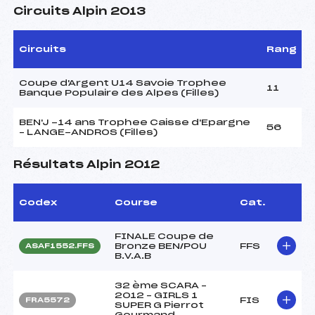
Circuits Alpin 2013
Circuits
Rang
Coupe d'Argent U14 Savoie Trophee
11
Banque Populaire des Alpes (Filles)
BEN'J -14 ans Trophee Caisse d'Epargne
56
– LANGE-ANDROS (Filles)
Résultats Alpin 2012
Codex
Course
Cat.
FINALE Coupe de
Bronze BEN/POU
FFS
ASAF1552.FFS
B.V.A.B
32 ème SCARA –
2012 – GIRLS 1
FIS
FRA5572
SUPER G Pierrot
Gourmand