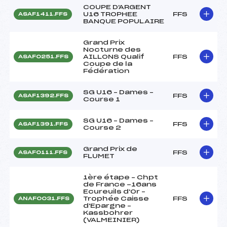
COUPE D'ARGENT
U16 TROPHEE
FFS
ASAF1411.FFS
BANQUE POPULAIRE
Grand Prix
Nocturne des
AILLONS Qualif
FFS
ASAF0251.FFS
Coupe de la
Fédération
SG U16 – Dames –
FFS
ASAF1392.FFS
Course 1
SG U16 – Dames –
FFS
ASAF1391.FFS
Course 2
Grand Prix de
FFS
ASAF0111.FFS
FLUMET
1ère étape – Chpt
de France -16ans
Ecureuils d'Or –
Trophée Caisse
FFS
ANAF0031.FFS
d'Epargne –
Kassbohrer
(VALMEINIER)