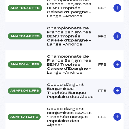
France Benjamines
BEN'J Trophée
FFS
ANAF0143.FFS
Caisse d'Epargne –
Lange -Andros
Championnats de
France Benjamines
BEN'J Trophée
FFS
ANAF0142.FFS
Caisse d'Epargne –
Lange -Andros
Championnats de
France Benjamines
BEN'J Trophée
FFS
ANAF0141.FFS
Caisse d'Epargne –
Lange -Andros
Coupe d'Argent
Benjamines-
FFS
ASAF1041.FFS
Trophée Banque
Populaire des Alpes
Coupe d'Argent
Benjamines SAVOIE
"Trophée Banque
FFS
ASAF1711.FFS
Populaire des
Alpes"