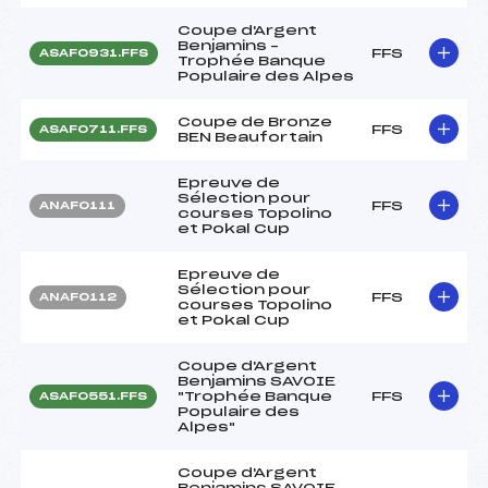
Coupe d'Argent
Benjamins –
FFS
ASAF0931.FFS
Trophée Banque
Populaire des Alpes
Coupe de Bronze
FFS
ASAF0711.FFS
BEN Beaufortain
Epreuve de
Sélection pour
FFS
ANAF0111
courses Topolino
et Pokal Cup
Epreuve de
Sélection pour
FFS
ANAF0112
courses Topolino
et Pokal Cup
Coupe d'Argent
Benjamins SAVOIE
"Trophée Banque
FFS
ASAF0551.FFS
Populaire des
Alpes"
Coupe d'Argent
Benjamins SAVOIE