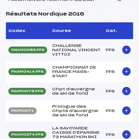
Résultats Nordique 2016
Codex
Course
Cat.
CHALLENGE
NATIONAL VINCENT
FFS
ONAM0065.FFS
VITTOZ
CHAMPIONNAT DE
FRANCE MASS-
FFS
FNAM0414.FFS
START
Chpt d'auvergne
FFS
FAUM0076.FFS
de ski de fond
Prologue des
Chpts d'auvergne
FFS
FAUM0071
de ski de fond
LA SAVOYARDE
CAISSE D'EPARGNE
FFS
FNAM0374.FFS
73 MARATHON SKI