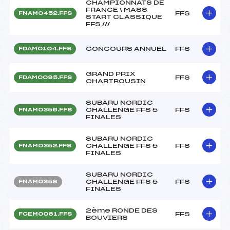
CHAMPIONNATS DE
FRANCE \ MASS
FFS
FNAM0452.FFS
START CLASSIQUE
FFS ///
CONCOURS ANNUEL
FFS
FDAM0104.FFS
GRAND PRIX
FFS
FDAM0095.FFS
CHARTROUSIN
SUBARU NORDIC
CHALLENGE FFS 5
FFS
FNAM0356.FFS
FINALES
SUBARU NORDIC
CHALLENGE FFS 5
FFS
FNAM0352.FFS
FINALES
SUBARU NORDIC
CHALLENGE FFS 5
FFS
FNAM0358
FINALES
2ème RONDE DES
FFS
FCEM0061.FFS
BOUVIERS