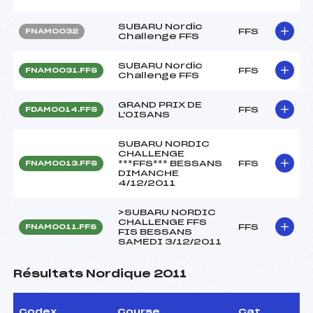
SUBARU Nordic
FFS
FNAM0032
Challenge FFS
SUBARU Nordic
FFS
FNAM0031.FFS
Challenge FFS
GRAND PRIX DE
FFS
FDAM0014.FFS
L'OISANS
SUBARU NORDIC
CHALLENGE
***FFS*** BESSANS
FFS
FNAM0013.FFS
DIMANCHE
4/12/2011
>SUBARU NORDIC
CHALLENGE FFS
FFS
FNAM0011.FFS
FIS BESSANS
SAMEDI 3/12/2011
Résultats Nordique 2011
Codex
Course
Cat.