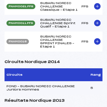
SUBARU NORDIC
CHALLENGE
FFS
FNAM0021.FFS
Classique – Etape 1
SUBARU NORDIC
CHALLENGE Sprint
FFS
FNAM0011.FFS
Qualif – Etape 1
SUBARU NORDIC
CHALLENGE
FFS
FNAM0016
SPRINT FINALES –
Etape 1
Circuits Nordique 2014
Circuits
Rang
FOND – SUBARU NORDIC CHALLENGE
5
Juniors Hommes
Résultats Nordique 2013