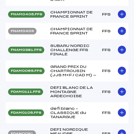
CHAMPIONNAT DE
FFS
FNAM0405.FFS
FRANCE SPRINT
CHAMPIONNAT DE
FFS
FNAM0403
FRANCE SPRINT
SUBARU NORDIC
CHALLENGE FFS
FFS
FNAM0381.FFS
FINALE
GRAND PRIX DU
CHARTROUSIN
FFS
FDAM0065.FFS
(JJS M+F / CAD M) —
DEFI BLANC DE LA
MONTAGNE
FFS
FDAM0111.FFS
ARDECHOISE
defi blanc –
CLASSIQUE du
FFS
FDAM0105.FFS
TANARGUE
DEFI NORDIQUE
MEAUDRE
FFS
FDAM0091