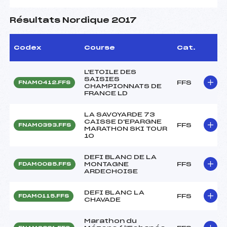
Résultats Nordique 2017
Codex
Course
Cat.
L'ETOILE DES
SAISIES
FFS
FNAM0412.FFS
CHAMPIONNATS DE
FRANCE LD
LA SAVOYARDE 73
CAISSE D'EPARGNE
FFS
FNAM0393.FFS
MARATHON SKI TOUR
10
DEFI BLANC DE LA
MONTAGNE
FFS
FDAM0085.FFS
ARDECHOISE
DEFI BLANC LA
FFS
FDAM0115.FFS
CHAVADE
Marathon du