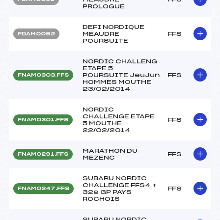
PROLOGUE
DEFI NORDIQUE
MEAUDRE
FFS
FDAM0092
POURSUITE
NORDIC CHALLENG
ETAPE 5
POURSUITE JeuJun
FFS
FNAM0303.FFS
HOMMES MOUTHE
23/02/2014
NORDIC
CHALLENGE ETAPE
FFS
FNAM0301.FFS
5 MOUTHE
22/02/2014
MARATHON DU
FFS
FNAM0291.FFS
MEZENC
SUBARU NORDIC
CHALLENGE FFS4 +
FFS
FNAM0247.FFS
32e GP PAYS
ROCHOIS
SUBARU NORDIC