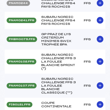
CHALLENGE FFS4
FFS
FNAM0244
PAYS ROCHOIS
SUBARU NORDIC
CHALLENGE FFS4
FFS
FNAM0241.FFS
PAYS ROCHOIS
GP PRAZ DE LYS
CRITERIUM
FFS
FMBM0075.FFS
MINIMES SWIX
TROPHEE BPA
SUBARU NORDIC
CHALLENGE FFS 3
LA FOULEE
FFS
FNAM0102.FFS
BLANCHE SPRINT
(°)
SUBARU NORDIC
CHALLENGE FFS 3
LA FOULEE
FFS
FNAM0107.FFS
BLANCHE
CLASSIQUE (**)
COUPE
FFS
FIS0121.FFS
CONTINENTALE