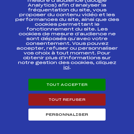
mesure d’audience (Google
Analytics) afin d’analyser la
SUBARU NORDIC
FFS
FNAM0077.FFS
CHALLENGE FFS
fréquentation du site, vous
proposer du contenu vidéo et les
performances du site, ainsi que des
SUBARU NORDIC
cookies permettant le
CHALLENGE FFS
FFS
FNAM0073.FFS
fonctionnement du site. Les
SPRINT
cookies de mesure d’audience ne
QUALIFICATION
sont déposés qu’avec votre
consentement. Vous pouvez
CHALLENGE JOEL
accepter, refuser ou personnaliser
FFS
FDAM0035.FFS
MOUTON
vos choix à tout moment. Pour
obtenir plus d'informations sur
notre gestion des cookies, cliquez
INDIVIDUEL SKATE
ici
.
MOUTHE
FFS
FNAM0035.FFS
30/12/2010
TOUT ACCEPTER
KO QUALIF MOUTHE
FFS
FNAM0031.FFS
29/12/2010
TOUT REFUSER
SUBARU NORDIC
FFS
FNAM0014.FFS
CHALLENGE FFS
PERSONNALISER
Résultats Nordique 2010