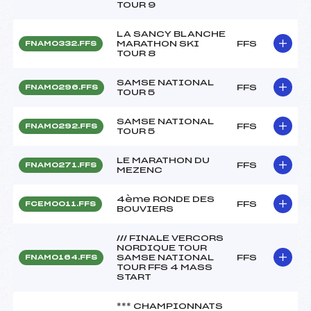
TOUR 9
LA SANCY BLANCHE
MARATHON SKI
FFS
FNAM0332.FFS
TOUR 8
SAMSE NATIONAL
FFS
FNAM0296.FFS
TOUR 5
SAMSE NATIONAL
FFS
FNAM0292.FFS
TOUR 5
LE MARATHON DU
FFS
FNAM0271.FFS
MEZENC
4ème RONDE DES
FFS
FCEM0011.FFS
BOUVIERS
/// FINALE VERCORS
NORDIQUE TOUR
SAMSE NATIONAL
FFS
FNAM0164.FFS
TOUR FFS 4 MASS
START
*** CHAMPIONNATS