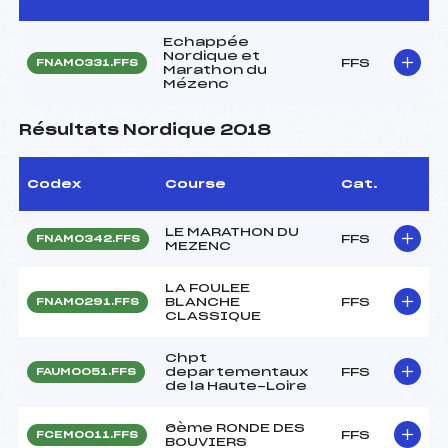
Echappée
Nordique et
FFS
FNAM0331.FFS
Marathon du
Mézenc
Résultats Nordique 2018
Codex
Course
Cat.
LE MARATHON DU
FFS
FNAM0342.FFS
MEZENC
LA FOULEE
BLANCHE
FFS
FNAM0291.FFS
CLASSIQUE
Chpt
departementaux
FFS
FAUM0051.FFS
de la Haute-Loire
6ème RONDE DES
FFS
FCEM0011.FFS
BOUVIERS