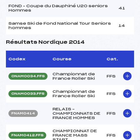
FOND – Coupe du Dauphiné U20 seniors
41
Hommes
Samse Ski de Fond National Tour Seniors
14
hommes
Résultats Nordique 2014
Codex
Course
Cat.
Championnat de
FFS
ONAM0034.FFS
France Roller Ski
Championnat de
FFS
ONAM0033.FFS
France Roller Ski
RELAIS –
CHAMPIONNATS DE
FFS
FNAM0414
FRANCE HOMMES
CHAMPIONNAT DE
FRANCE MASS
FFS
FNAM0412.FFS
START