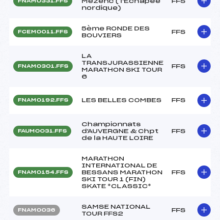
Mézenc ( l'Echapée
FFS
FNAM0331.FFS
nordique)
5ème RONDE DES
FFS
FCEM0011.FFS
BOUVIERS
LA
TRANSJURASSIENNE
FFS
FNAM0301.FFS
MARATHON SKI TOUR
6
LES BELLES COMBES
FFS
FNAM0192.FFS
Championnats
d'AUVERGNE & Chpt
FFS
FAUM0031.FFS
de la HAUTE LOIRE
MARATHON
INTERNATIONAL DE
BESSANS MARATHON
FFS
FNAM0154.FFS
SKI TOUR 1 (FIN)
SKATE *CLASSIC*
SAMSE NATIONAL
FFS
FNAM0036
TOUR FFS2