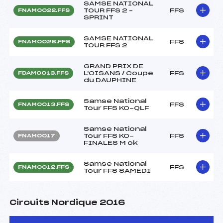
SAMSE NATIONAL
TOUR FFS 2 –
FFS
FNAM0022.FFS
SPRINT
SAMSE NATIONAL
FFS
FNAM0028.FFS
TOUR FFS 2
GRAND PRIX DE
L'OISANS / Coupe
FFS
FDAM0013.FFS
du DAUPHINE
Samse National
FFS
FNAM0013.FFS
Tour FFS KO-QLF
Samse National
Tour FFS KO-
FFS
FNAM0017
FINALES M ok
Samse National
FFS
FNAM0012.FFS
Tour FFS SAMEDI
Circuits Nordique 2016