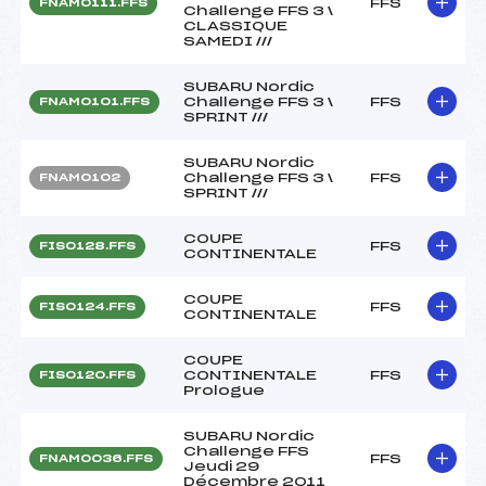
FFS
FNAM0111.FFS
Challenge FFS 3 \
CLASSIQUE
SAMEDI ///
SUBARU Nordic
Challenge FFS 3 \
FFS
FNAM0101.FFS
SPRINT ///
SUBARU Nordic
Challenge FFS 3 \
FFS
FNAM0102
SPRINT ///
COUPE
FFS
FIS0128.FFS
CONTINENTALE
COUPE
FFS
FIS0124.FFS
CONTINENTALE
COUPE
CONTINENTALE
FFS
FIS0120.FFS
Prologue
SUBARU Nordic
Challenge FFS
FFS
FNAM0036.FFS
Jeudi 29
Décembre 2011