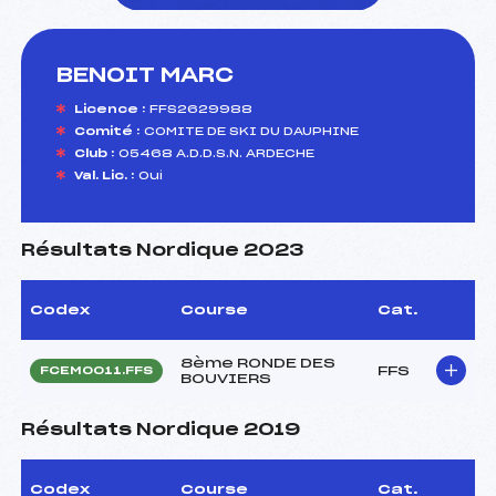
BENOIT MARC
foi(s) le ski
Licence :
FFS2629988
Comité :
COMITE DE SKI DU DAUPHINE
Club :
05468 A.D.D.S.N. ARDECHE
Val. Lic. :
Oui
Résultats Nordique 2023
Codex
Course
Cat.
8ème RONDE DES
FFS
FCEM0011.FFS
BOUVIERS
Résultats Nordique 2019
Codex
Course
Cat.