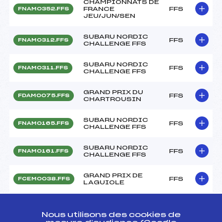
CHAMPIONNATS DE
FRANCE
FFS
FNAM0352.FFS
JEU/JUN/SEN
SUBARU NORDIC
FFS
FNAM0312.FFS
CHALLENGE FFS
SUBARU NORDIC
FFS
FNAM0311.FFS
CHALLENGE FFS
GRAND PRIX DU
FFS
FDAM0075.FFS
CHARTROUSIN
SUBARU NORDIC
FFS
FNAM0165.FFS
CHALLENGE FFS
SUBARU NORDIC
FFS
FNAM0161.FFS
CHALLENGE FFS
GRAND PRIX DE
FFS
FCEM0038.FFS
LAGUIOLE
CHALLENGE
FFS
FDAM0045.FFS
CASANOVA ARNAUD
Nous utilisons des cookies de