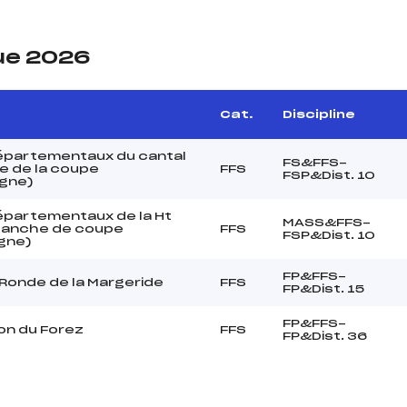
ue 2026
Cat.
Discipline
épartementaux du cantal
FS&FFS-
e de la coupe
FFS
FSP&Dist. 10
rgne)
partementaux de la Ht
MASS&FFS-
(Manche de coupe
FFS
FSP&Dist. 10
gne)
FP&FFS-
Ronde de la Margeride
FFS
FP&Dist. 15
FP&FFS-
on du Forez
FFS
FP&Dist. 36