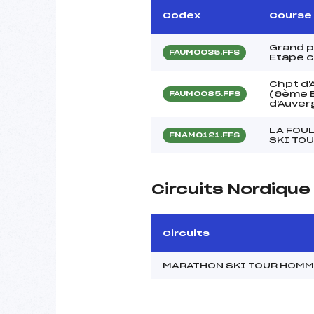
Codex
Course
Grand p
FAUM0035.FFS
Etape c
Chpt d'
(6ème 
FAUM0085.FFS
d'Auver
LA FOU
FNAM0121.FFS
SKI TOU
Circuits Nordiqu
Circuits
MARATHON SKI TOUR HOM