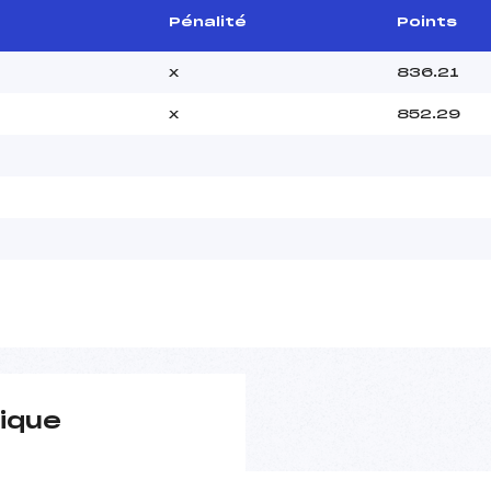
Pénalité
Points
x
836.21
x
852.29
ique