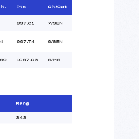
lt.
Pts
Clt/Cat
8
837.61
7/SEN
14
697.74
9/SEN
189
1087.06
8/M8
Rang
343