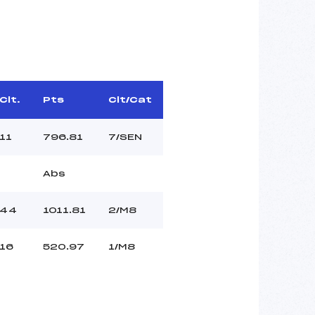
Clt.
Pts
Clt/Cat
11
796.81
7/SEN
Abs
44
1011.81
2/M8
16
520.97
1/M8