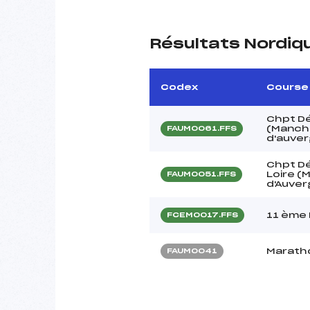
Résultats Nordiq
Codex
Course
Chpt D
(Manch
FAUM0061.FFS
d'auve
Chpt Dé
Loire 
FAUM0051.FFS
d'Auver
11 ème 
FCEM0017.FFS
Marath
FAUM0041