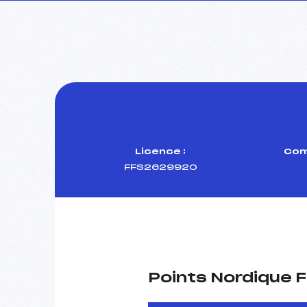
Licence :
Com
FFS2629920
Points Nordique F