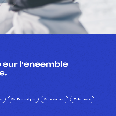
 sur l’ensemble
s.
ue
Ski Freestyle
Snowboard
Télémark