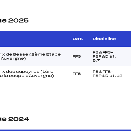
ue 2025
Cat.
Discipline
FS&FFS-
rix de Besse (2ème Etape
FFS
FSP&Dist.
'Auvergne)
5.7
rix des supeyres (1ère
FS&FFS-
FFS
e la coupe d'Auvergne)
FSP&Dist. 12
ue 2024