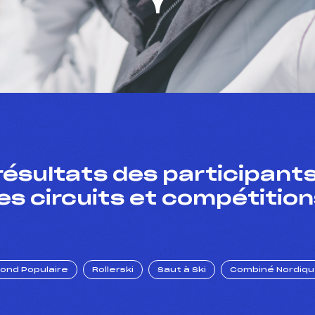
résultats des participants
es circuits et compétition
Fond Populaire
Rollerski
Saut à Ski
Combiné Nordiq