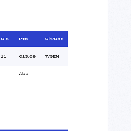
Clt.
Pts
Clt/Cat
11
613.69
7/SEN
Abs