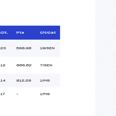
Clt.
Pts
Clt/Cat
23
598.98
19/SEN
12
866.62
7/SEN
14
812.29
1/M9
17
–
1/M9