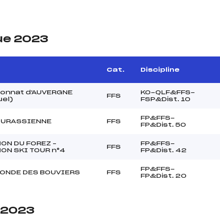
ue 2023
Cat.
Discipline
onnat d'AUVERGNE
KO-QLF&FFS-
FFS
uel)
FSP&Dist. 10
FP&FFS-
JURASSIENNE
FFS
FP&Dist. 50
ON DU FOREZ –
FP&FFS-
FFS
ON SKI TOUR n°4
FP&Dist. 42
FP&FFS-
ONDE DES BOUVIERS
FFS
FP&Dist. 20
e 2023