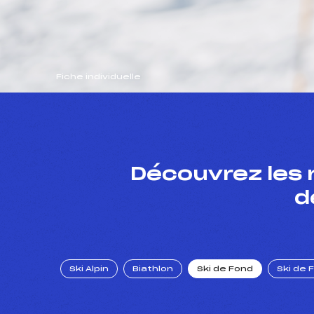
Fiche individuelle
Découvrez les 
d
Ski Alpin
Biathlon
Ski de Fond
Ski de 