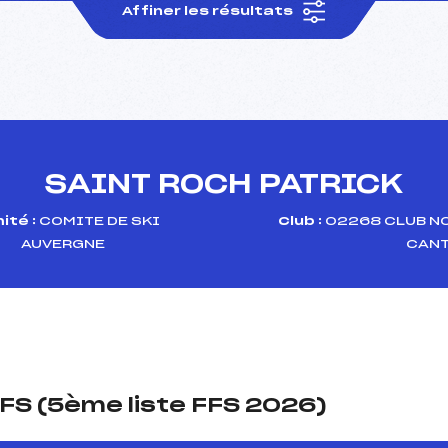
Affiner les résultats
SAINT ROCH PATRICK
ité :
COMITE DE SKI
Club :
02268 CLUB N
AUVERGNE
CANT
FS (5ème liste FFS 2026)