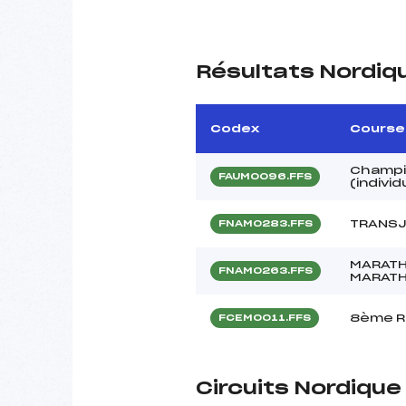
Résultats Nordiq
Codex
Course
Champi
FAUM0096.FFS
(individ
TRANS
FNAM0283.FFS
MARATH
FNAM0263.FFS
MARATH
8ème R
FCEM0011.FFS
Circuits Nordiqu