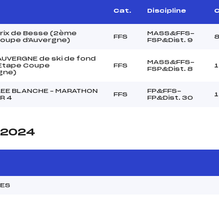
Cat.
Discipline
C
rix de Besse (2ème
MASS&FFS-
FFS
oupe d'Auvergne)
FSP&Dist. 9
AUVERGNE de ski de fond
MASS&FFS-
Etape Coupe
FFS
FSP&Dist. 8
gne)
LEE BLANCHE – MARATHON
FP&FFS-
FFS
R 4
FP&Dist. 30
e 2024
MES