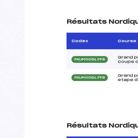
Résultats Nordiq
Codex
Course
Grand p
FAUM0031.FFS
coupe d
Grand p
FAUM0021.FFS
etape d
Résultats Nordiq