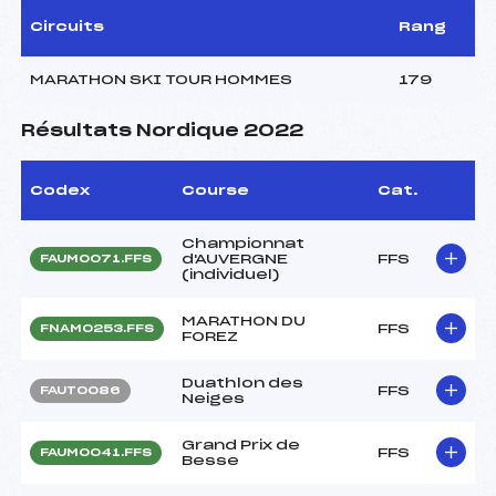
Circuits
Rang
MARATHON SKI TOUR HOMMES
179
Résultats Nordique 2022
Codex
Course
Cat.
Championnat
d'AUVERGNE
FFS
FAUM0071.FFS
(individuel)
MARATHON DU
FFS
FNAM0253.FFS
FOREZ
Duathlon des
FFS
FAUT0086
Neiges
Grand Prix de
FFS
FAUM0041.FFS
Besse