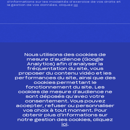
d’informations sur les modalités d’exercice de vos droits et
la gestion de vos données, cliquez
ici
CONTACT
Nous utilisons des cookies de
ESPACE PRESSE
mesure d’audience (Google
Analytics) afin d’analyser la
fréquentation du site, vous
Ressources
proposer du contenu vidéo et les
performances du site, ainsi que des
Pass’Neige
cookies permettant le
Projet sportif fédéral
fonctionnement du site. Les
cookies de mesure d’audience ne
Projet de performance fédéral
sont déposés qu’avec votre
Antidopage
consentement. Vous pouvez
Pôle Développement, Formation, Suivi
accepter, refuser ou personnaliser
Scientifique
vos choix à tout moment. Pour
Listes ministérielles
obtenir plus d'informations sur
notre gestion des cookies, cliquez
Pôle vie de l’athlète
ici
.
Enseignement professionnel