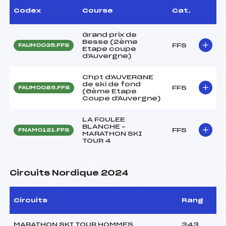
Codex
Course
Cat.
Grand prix de
Besse (2ème
FFS
FAUM0035.FFS
Etape coupe
d'Auvergne)
Chpt d'AUVERGNE
de ski de fond
FFS
FAUM0085.FFS
(6ème Etape
Coupe d'Auvergne)
LA FOULEE
BLANCHE –
FFS
FNAM0121.FFS
MARATHON SKI
TOUR 4
Circuits Nordique 2024
Circuits
Rang
MARATHON SKI TOUR HOMMES
343