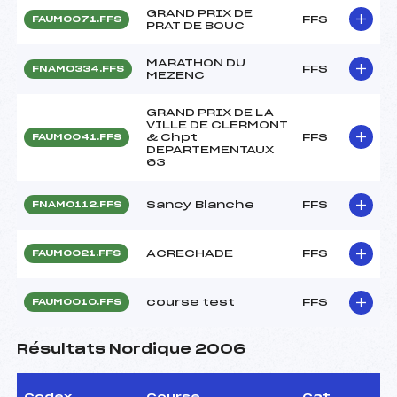
GRAND PRIX DE
FFS
FAUM0071.FFS
PRAT DE BOUC
MARATHON DU
FFS
FNAM0334.FFS
MEZENC
GRAND PRIX DE LA
VILLE DE CLERMONT
& Chpt
FFS
FAUM0041.FFS
DEPARTEMENTAUX
63
Sancy Blanche
FFS
FNAM0112.FFS
ACRECHADE
FFS
FAUM0021.FFS
course test
FFS
FAUM0010.FFS
Résultats Nordique 2006
Codex
Course
Cat.