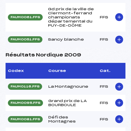
Gd prix de la ville de
Clermont-ferrand
championats
FFS
FAUM0061.FFS
départemental du
PUY-DE-DÔME
Sancy blanche
FFS
FAUM0051.FFS
Résultats Nordique 2009
Codex
Course
Cat.
La Montagnoune
FFS
FAUM0116.FFS
Grand prix de LA
FFS
FAUM0095.FFS
BOURBOULE
Défi des
FFS
FAUM0081.FFS
Montagnes