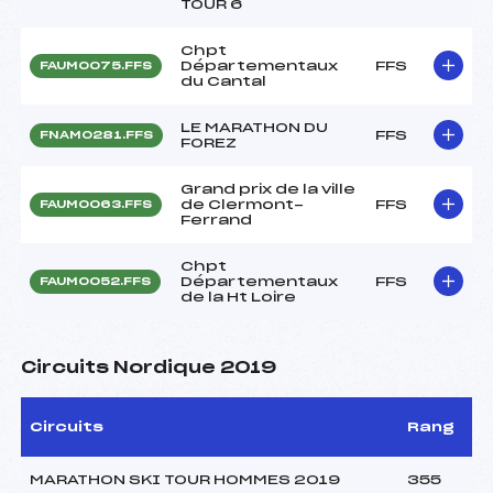
TOUR 6
Chpt
Départementaux
FFS
FAUM0075.FFS
du Cantal
LE MARATHON DU
FFS
FNAM0281.FFS
FOREZ
Grand prix de la ville
de Clermont-
FFS
FAUM0063.FFS
Ferrand
Chpt
Départementaux
FFS
FAUM0052.FFS
de la Ht Loire
Circuits Nordique 2019
Circuits
Rang
MARATHON SKI TOUR HOMMES 2019
355