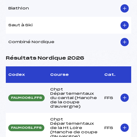
Biathlon
Saut à Ski
Combiné Nordique
Résultats Nordique 2026
Codex
Course
Cat.
Chpt
Départementaux
du cantal (Manche
FFS
FAUM0061.FFS
de la coupe
d'auvergne)
Chpt
Départementaux
de la Ht Loire
FFS
FAUM0051.FFS
(Manche de coupe
d'Auvergne)