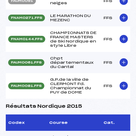
FFS
FAUM0091
neiges
LE MARATHON DU
FFS
FNAM0271.FFS
MEZENC
CHAMPIONNATS DE
FRANCE MASTERS
FFS
FNAM0144.FFS
de Ski Nordique en
style Libre
Chpt
départementaux
FFS
FAUM0061.FFS
du Cantal
G.P.de la ville de
CLERMONT Fd.
FFS
FAUM0081.FFS
Championnat du
PUY de DOME
Résultats Nordique 2015
Codex
Course
Cat.