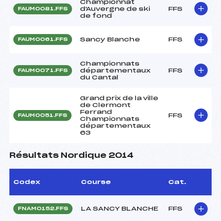
Championnat
d'Auvergne de ski
FFS
FAUM0081.FFS
de fond
Sancy Blanche
FFS
FAUM0061.FFS
Championnats
départementaux
FFS
FAUM0071.FFS
du Cantal
Grand prix de la ville
de Clermont
Ferrand
FFS
FAUM0051.FFS
Championnats
départementaux
63
Résultats Nordique 2014
Codex
Course
Cat.
LA SANCY BLANCHE
FFS
FNAM0152.FFS