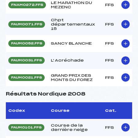
LE MARATHON DU
FFS
FNAM0272.FFS
MEZENC
Chpt
départementaux
FFS
FAUM0071.FFS
15
SANCY BLANCHE
FFS
FAUM0052.FFS
L' Acréchade
FFS
FAUM0031.FFS
GRAND PRIX DES
FFS
FAUM0021.FFS
MONTS DU FOREZ
Résultats Nordique 2008
Codex
Course
Cat.
Course de la
FFS
FAUM0101.FFS
dernière neige