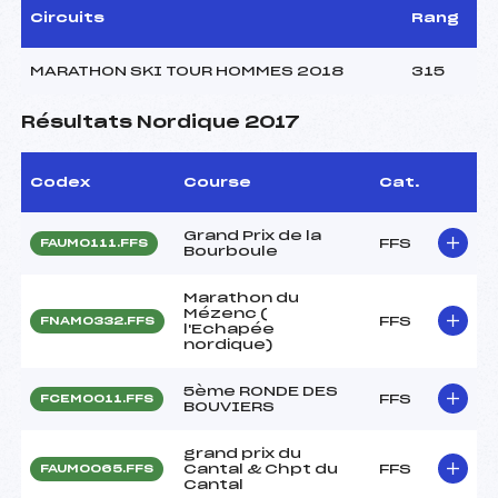
Circuits
Rang
MARATHON SKI TOUR HOMMES 2018
315
Résultats Nordique 2017
Codex
Course
Cat.
Grand Prix de la
FFS
FAUM0111.FFS
Bourboule
Marathon du
Mézenc (
FFS
FNAM0332.FFS
l'Echapée
nordique)
5ème RONDE DES
FFS
FCEM0011.FFS
BOUVIERS
grand prix du
Cantal & Chpt du
FFS
FAUM0065.FFS
Cantal