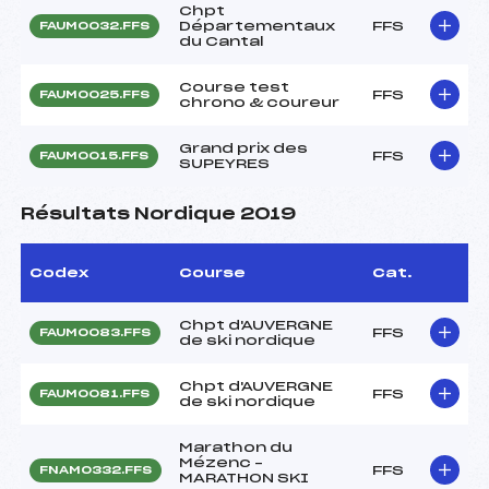
Chpt
Départementaux
FFS
FAUM0032.FFS
du Cantal
Course test
FFS
FAUM0025.FFS
chrono & coureur
Grand prix des
FFS
FAUM0015.FFS
SUPEYRES
Résultats Nordique 2019
Codex
Course
Cat.
Chpt d'AUVERGNE
FFS
FAUM0083.FFS
de ski nordique
Chpt d'AUVERGNE
FFS
FAUM0081.FFS
de ski nordique
Marathon du
Mézenc –
FFS
FNAM0332.FFS
MARATHON SKI