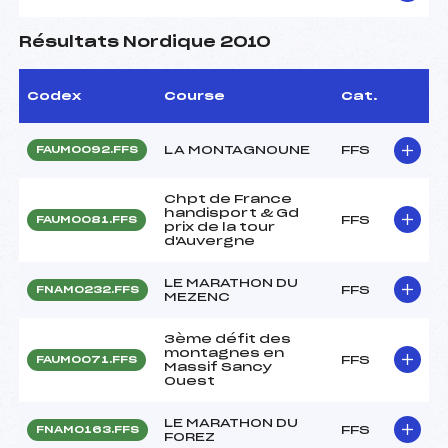
Résultats Nordique 2010
Codex
Course
Cat.
LA MONTAGNOUNE
FFS
FAUM0092.FFS
Chpt de France
handisport & Gd
FFS
FAUM0081.FFS
prix de la tour
d'Auvergne
LE MARATHON DU
FFS
FNAM0232.FFS
MEZENC
3ème défit des
montagnes en
FFS
FAUM0071.FFS
Massif Sancy
Ouest
LE MARATHON DU
FFS
FNAM0163.FFS
FOREZ