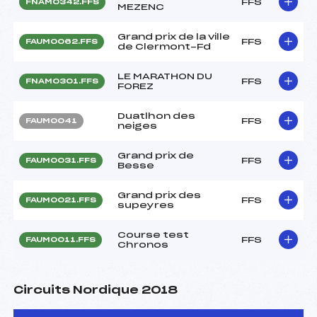
FFS
FNAM0342.FFS
MEZENC
Grand prix de la ville
FFS
FAUM0062.FFS
de Clermont-Fd
LE MARATHON DU
FFS
FNAM0301.FFS
FOREZ
Duatlhon des
FFS
FAUM0041
neiges
Grand prix de
FFS
FAUM0031.FFS
Besse
Grand prix des
FFS
FAUM0021.FFS
supeyres
Course test
FFS
FAUM0011.FFS
Chronos
Circuits Nordique 2018