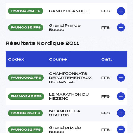
SANCY BLANCHE
FFS
FAUM0126.FFS
Grand Prix de
FFS
FAUM0035.FFS
Besse
Résultats Nordique 2011
Codex
Course
Cat.
CHAMPIONNATS
DEPARTEMENTAUX
FFS
FAUM0092.FFS
DU CANTAL
LE MARATHON DU
FFS
FNAM0242.FFS
MEZENC
50 ANS DE LA
FFS
FAUM0125.FFS
STATION
Grand prix de
FFS
FAUM0032.FFS
Besse