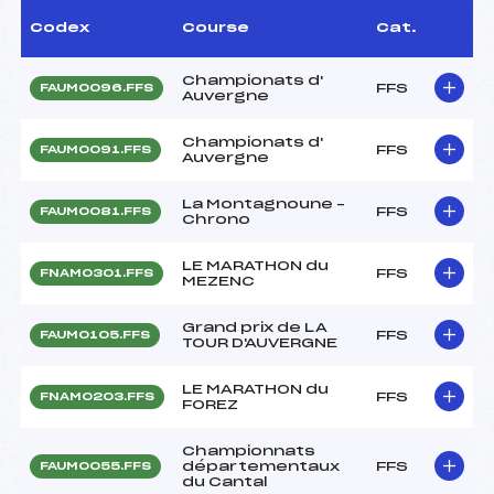
Codex
Course
Cat.
Championats d'
FFS
FAUM0096.FFS
Auvergne
Championats d'
FFS
FAUM0091.FFS
Auvergne
La Montagnoune –
FFS
FAUM0081.FFS
Chrono
LE MARATHON du
FFS
FNAM0301.FFS
MEZENC
Grand prix de LA
FFS
FAUM0105.FFS
TOUR D'AUVERGNE
LE MARATHON du
FFS
FNAM0203.FFS
FOREZ
Championnats
départementaux
FFS
FAUM0055.FFS
du Cantal