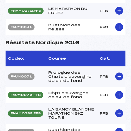
LE MARATHON DU
FFS
FNAM0272.FFS
FOREZ
Duathlon des
FFS
FAUM0041
neiges
Résultats Nordique 2016
Codex
Course
Cat.
Prologue des
Chpts d'auvergne
FFS
FAUM0071
de ski de fond
Chpt d'auvergne
FFS
FAUM0076.FFS
de ski de fond
LA SANCY BLANCHE
MARATHON SKI
FFS
FNAM0332.FFS
TOUR 8
Duathlon des