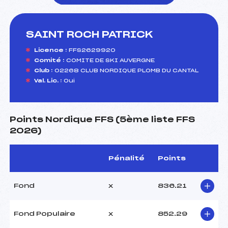
SAINT ROCH PATRICK
foi(s) le ski
Licence :
FFS2629920
Comité :
COMITE DE SKI AUVERGNE
Club :
02268 CLUB NORDIQUE PLOMB DU CANTAL
Val. Lic. :
Oui
Points Nordique FFS (5ème liste FFS
2026)
Pénalité
Points
Fond
x
836.21
Fond Populaire
x
852.29