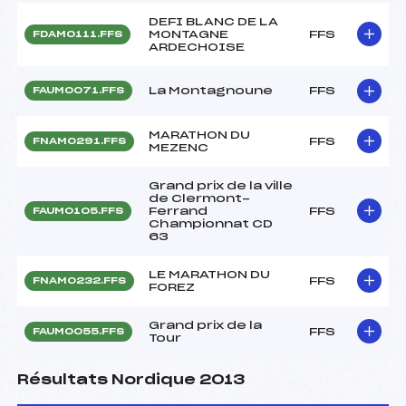
DEFI BLANC DE LA
MONTAGNE
FFS
FDAM0111.FFS
ARDECHOISE
La Montagnoune
FFS
FAUM0071.FFS
MARATHON DU
FFS
FNAM0291.FFS
MEZENC
Grand prix de la ville
de Clermont-
Ferrand
FFS
FAUM0105.FFS
Championnat CD
63
LE MARATHON DU
FFS
FNAM0232.FFS
FOREZ
Grand prix de la
FFS
FAUM0055.FFS
Tour
Résultats Nordique 2013