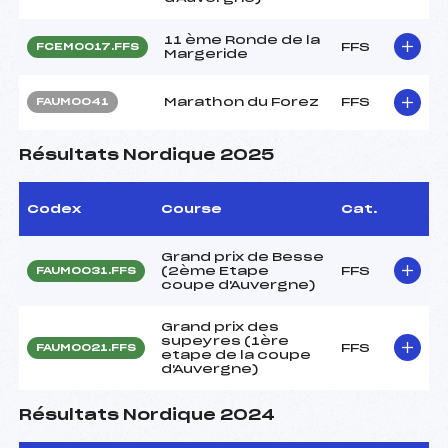
11 ème Ronde de la
FFS
FCEM0017.FFS
Margeride
Marathon du Forez
FFS
FAUM0041
Résultats Nordique 2025
Codex
Course
Cat.
Grand prix de Besse
(2ème Etape
FFS
FAUM0031.FFS
coupe d'Auvergne)
Grand prix des
supeyres (1ère
FFS
FAUM0021.FFS
etape de la coupe
d'Auvergne)
Résultats Nordique 2024