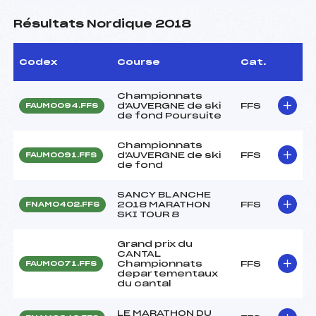
Résultats Nordique 2018
Codex
Course
Cat.
Championnats
d'AUVERGNE de ski
FFS
FAUM0094.FFS
de fond Poursuite
Championnats
d'AUVERGNE de ski
FFS
FAUM0091.FFS
de fond
SANCY BLANCHE
2018 MARATHON
FFS
FNAM0402.FFS
SKI TOUR 8
Grand prix du
CANTAL
Championnats
FFS
FAUM0071.FFS
departementaux
du cantal
LE MARATHON DU