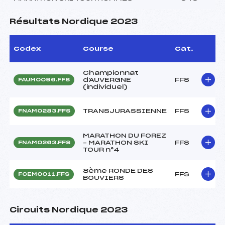
Résultats Nordique 2023
Codex
Course
Cat.
Championnat
d'AUVERGNE
FFS
FAUM0096.FFS
(individuel)
TRANSJURASSIENNE
FFS
FNAM0283.FFS
MARATHON DU FOREZ
– MARATHON SKI
FFS
FNAM0263.FFS
TOUR n°4
8ème RONDE DES
FFS
FCEM0011.FFS
BOUVIERS
Circuits Nordique 2023