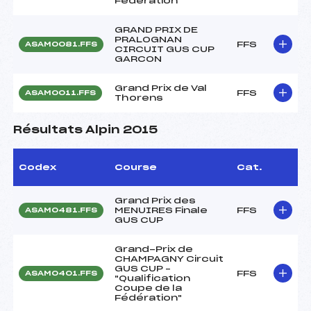
Fédération"
GRAND PRIX DE
PRALOGNAN
FFS
ASAM0081.FFS
CIRCUIT GUS CUP
GARCON
Grand Prix de Val
FFS
ASAM0011.FFS
Thorens
Résultats Alpin 2015
Codex
Course
Cat.
Grand Prix des
MENUIRES Finale
FFS
ASAM0481.FFS
GUS CUP
Grand-Prix de
CHAMPAGNY Circuit
GUS CUP –
FFS
ASAM0401.FFS
"Qualification
Coupe de la
Fédération"