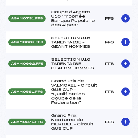
Coupe d'Argent
U16 "Trophée
FFS
ASAM0731.FFS
Banque Populaire
des Alpes"
SELECTION U16
TARENTAISE –
FFS
ASAM0661.FFS
GEANT HOMMES
SELECTION U16
TARENTAISE –
FFS
ASAM0662.FFS
SLALOM HOMMES
Grand Prix de
VALMOREL – Circuit
GUS CUP –
FFS
ASAM0581.FFS
"Qualification
Coupe de la
Fédération"
Grand Prix
Nocturne de
FFS
ASAM0371.FFS
MERIBEL – Circuit
GUS CUP