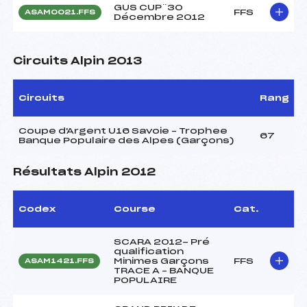
GUS CUP¨30
FFS
ASAM0021.FFS
Décembre 2012
Circuits Alpin 2013
Circuits
Rang
Coupe d'Argent U16 Savoie – Trophee
67
Banque Populaire des Alpes (Garçons)
Résultats Alpin 2012
Codex
Course
Cat.
SCARA 2012- Pré
qualification
Minimes Garçons
FFS
ASAM1421.FFS
TRACE A – BANQUE
POPULAIRE