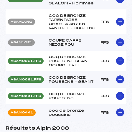
SLALOM – Hommes
COQ DE BRONZE
TARENTAISE
FFS
ASAM1061
CHAMPAGNY EN
VANOISE POUSSINS
COUPE CARRE
FFS
ASAM1021
NEIGE POU
COQ DE BRONZE
POUSSINS GEANT
FFS
ASAM0931.FFS
COURCHEVEL
COQ DE BRONZE
FFS
ASAM0681.FFS
POUSSINS – GEANT
COQ DE BRONZE
FFS
ASAM0561.FFS
POUSSINS
coq de bronze
FFS
ASAM0441
poussins
Résultats Alpin 2008