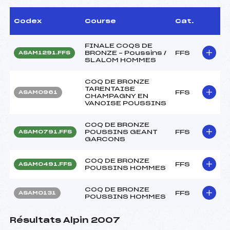
Codex
Course
Cat.
FINALE COQS DE
BRONZE – Poussins /
FFS
ASAM1291.FFS
SLALOM HOMMES
COQ DE BRONZE
TARENTAISE
FFS
ASAM0961
CHAMPAGNY EN
VANOISE POUSSINS
COQ DE BRONZE
POUSSINS GEANT
FFS
ASAM0791.FFS
GARCONS
COQ DE BRONZE
FFS
ASAM0491.FFS
POUSSINS HOMMES
COQ DE BRONZE
FFS
ASAM0131
POUSSINS HOMMES
Résultats Alpin 2007