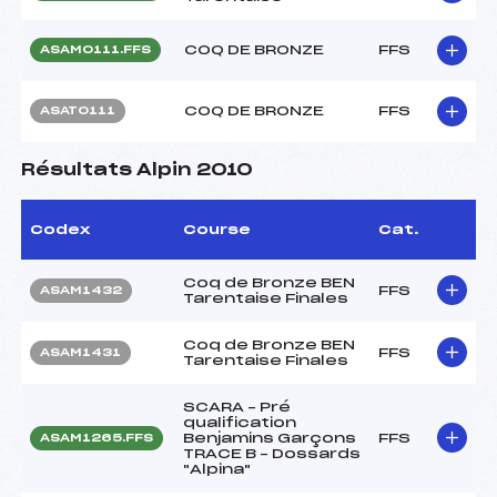
COQ DE BRONZE
FFS
ASAM0111.FFS
COQ DE BRONZE
FFS
ASAT0111
Résultats Alpin 2010
Codex
Course
Cat.
Coq de Bronze BEN
FFS
ASAM1432
Tarentaise Finales
Coq de Bronze BEN
FFS
ASAM1431
Tarentaise Finales
SCARA – Pré
qualification
Benjamins Garçons
FFS
ASAM1265.FFS
TRACE B – Dossards
"Alpina"