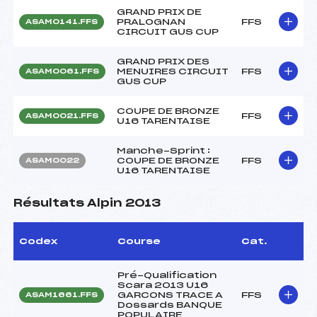
GRAND PRIX DE
PRALOGNAN
FFS
ASAM0141.FFS
CIRCUIT GUS CUP
GRAND PRIX DES
MENUIRES CIRCUIT
FFS
ASAM0061.FFS
GUS CUP
COUPE DE BRONZE
FFS
ASAM0021.FFS
U16 TARENTAISE
Manche-Sprint :
COUPE DE BRONZE
FFS
ASAM0022
U16 TARENTAISE
Résultats Alpin 2013
Codex
Course
Cat.
Pré-Qualification
Scara 2013 U16
GARCONS TRACE A
FFS
ASAM1661.FFS
Dossards BANQUE
POPULAIRE