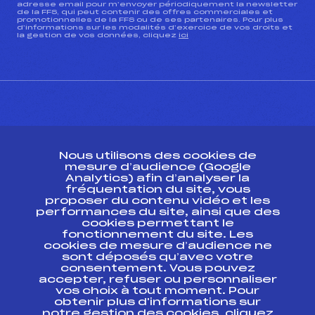
adresse email pour m’envoyer périodiquement la newsletter
de la FFS, qui peut contenir des offres commerciales et
promotionnelles de la FFS ou de ses partenaires. Pour plus
d’informations sur les modalités d’exercice de vos droits et
la gestion de vos données, cliquez
ici
CONTACT
Nous utilisons des cookies de
ESPACE PRESSE
mesure d’audience (Google
Analytics) afin d’analyser la
fréquentation du site, vous
Ressources
proposer du contenu vidéo et les
performances du site, ainsi que des
Pass’Neige
cookies permettant le
Projet sportif fédéral
fonctionnement du site. Les
cookies de mesure d’audience ne
Projet de performance fédéral
sont déposés qu’avec votre
Antidopage
consentement. Vous pouvez
Pôle Développement, Formation, Suivi
accepter, refuser ou personnaliser
Scientifique
vos choix à tout moment. Pour
Listes ministérielles
obtenir plus d'informations sur
notre gestion des cookies, cliquez