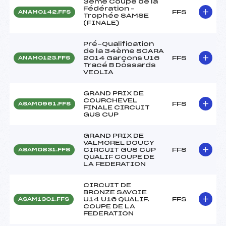
3ème Coupe de la
Fédération –
FFS
ANAM0142.FFS
Trophée SAMSE
(FINALE)
Pré-Qualification
de la 34ème SCARA
2014 Garçons U16
FFS
ANAM0123.FFS
Tracé B Dossards
VEOLIA
GRAND PRIX DE
COURCHEVEL
FFS
ASAM0961.FFS
FINALE CIRCUIT
GUS CUP
GRAND PRIX DE
VALMOREL DOUCY
CIRCUIT GUS CUP
FFS
ASAM0831.FFS
QUALIF COUPE DE
LA FEDERATION
CIRCUIT DE
BRONZE SAVOIE
U14 U16 QUALIF.
FFS
ASAM1301.FFS
COUPE DE LA
FEDERATION