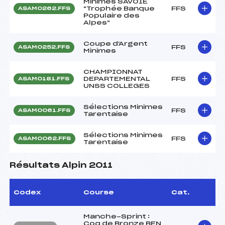
Minimes SAVOIE
"Trophée Banque
FFS
ASAM0262.FFS
Populaire des
Alpes"
Coupe d'Argent
FFS
ASAM0252.FFS
Minimes
CHAMPIONNAT
DEPARTEMENTAL
FFS
ASAM0181.FFS
UNSS COLLEGES
Sélections Minimes
FFS
ASAM0061.FFS
Tarentaise
Sélections Minimes
FFS
ASAM0062.FFS
Tarentaise
Résultats Alpin 2011
Codex
Course
Cat.
Manche-Sprint :
Coq de Bronze BEN