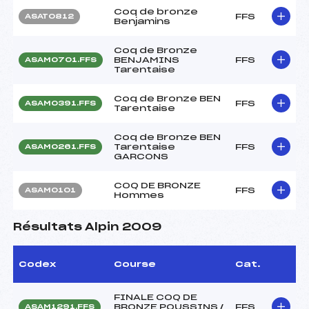
Coq de bronze
FFS
ASAT0812
Benjamins
Coq de Bronze
BENJAMINS
FFS
ASAM0701.FFS
Tarentaise
Coq de Bronze BEN
FFS
ASAM0391.FFS
Tarentaise
Coq de Bronze BEN
Tarentaise
FFS
ASAM0261.FFS
GARCONS
COQ DE BRONZE
FFS
ASAM0101
Hommes
Résultats Alpin 2009
Codex
Course
Cat.
FINALE COQ DE
BRONZE POUSSINS /
FFS
ASAM1291.FFS