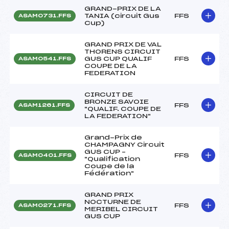
GRAND-PRIX DE LA
TANIA (circuit Gus
FFS
ASAM0731.FFS
Cup)
GRAND PRIX DE VAL
THORENS CIRCUIT
GUS CUP QUALIF
FFS
ASAM0541.FFS
COUPE DE LA
FEDERATION
CIRCUIT DE
BRONZE SAVOIE
FFS
ASAM1261.FFS
"QUALIF. COUPE DE
LA FEDERATION"
Grand-Prix de
CHAMPAGNY Circuit
GUS CUP –
FFS
ASAM0401.FFS
"Qualification
Coupe de la
Fédération"
GRAND PRIX
NOCTURNE DE
FFS
ASAM0271.FFS
MERIBEL CIRCUIT
GUS CUP