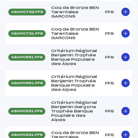
Coq de Bronze BEN
Tarentaise
FFS
ASAM0722.FFS
GARCONS
Coq de Bronze BEN
Tarentaise
FFS
ASAM0721.FFS
GARCONS
Critérium Régional
Benjamin Trophée
FFS
ASAM0551.FFS
Banque Populaire
des Alpes
Critérium Régional
Benjamin Trophée
FFS
ASAM0561.FFS
Banque Populaire
des Alpes
Critérium Régional
Benjamin Garçons
Trophée Banque
FFS
ASAM0531.FFS
Pouplaire des
Alpes
Coq de Bronze BEN
FFS
ASAM0231.FFS
Tarentaise