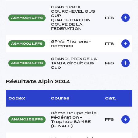
GRAND PRIX
COURCHEVEL GUS
CUP
FFS
ASAM0341.FFS
QUALIFICATION
COUPE DE LA
FEDERATION
GP Val Thorens –
FFS
ASAM0011.FFS
Hommes
GRAND-PRIX DE LA
TANIA circuit Gus
FFS
ASAM0241.FFS
Cup
Résultats Alpin 2014
Codex
Course
Cat.
3ème Coupe de la
Fédération –
FFS
ANAM0152.FFS
Trophée SAMSE
(FINALE)