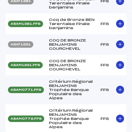
FFS
ASAT1381
Tarentaise Finale
benjamins
Coq de Bronze BEN
Tarentaise Finale
FFS
ASAM1381.FFS
benjamins
COQ DE BRONZE
BENJAMINS
FFS
ASAT1221
COURCHEVEL
COQ DE BRONZE
BENJAMINS
FFS
ASAM1221.FFS
COURCHEVEL
Critérium Régional
BENJAMINS
Trophée Banque
FFS
ASAM0771.FFS
Populaire des
Alpes
Critérium Régional
BENJAMINS
Trophée Banque
FFS
ASAM0772.FFS
Populaire des
Alpes