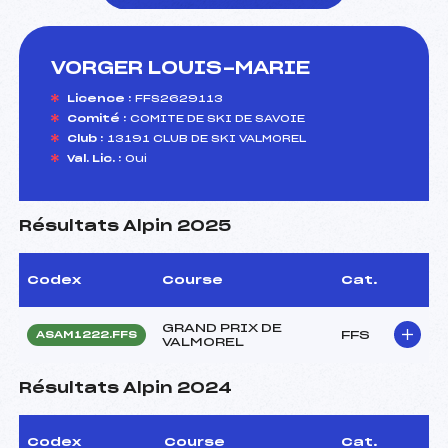
VORGER LOUIS-MARIE
foi(s) le ski
Licence :
FFS2629113
Comité :
COMITE DE SKI DE SAVOIE
Club :
13191 CLUB DE SKI VALMOREL
Val. Lic. :
Oui
Résultats Alpin 2025
Codex
Course
Cat.
GRAND PRIX DE
FFS
ASAM1222.FFS
VALMOREL
Résultats Alpin 2024
Codex
Course
Cat.