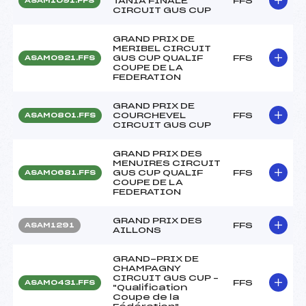
TANIA FINALE
FFS
ASAM1091.FFS
CIRCUIT GUS CUP
GRAND PRIX DE
MERIBEL CIRCUIT
GUS CUP QUALIF
FFS
ASAM0921.FFS
COUPE DE LA
FEDERATION
GRAND PRIX DE
COURCHEVEL
FFS
ASAM0801.FFS
CIRCUIT GUS CUP
GRAND PRIX DES
MENUIRES CIRCUIT
GUS CUP QUALIF
FFS
ASAM0681.FFS
COUPE DE LA
FEDERATION
GRAND PRIX DES
FFS
ASAM1291
AILLONS
GRAND-PRIX DE
CHAMPAGNY
CIRCUIT GUS CUP –
FFS
ASAM0431.FFS
"Qualification
Coupe de la