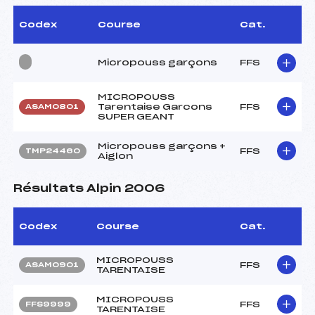
Codex
Course
Cat.
Micropouss garçons
FFS
MICROPOUSS
Tarentaise Garcons
FFS
ASAM0801
SUPER GEANT
Micropouss garçons +
FFS
TMP24460
Aiglon
Résultats Alpin 2006
Codex
Course
Cat.
MICROPOUSS
FFS
ASAM0901
TARENTAISE
MICROPOUSS
FFS
FFS9999
TARENTAISE