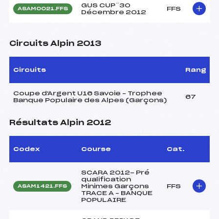
GUS CUP¨30
FFS
ASAM0021.FFS
Décembre 2012
Circuits Alpin 2013
Circuits
Rang
Coupe d'Argent U16 Savoie – Trophee
67
Banque Populaire des Alpes (Garçons)
Résultats Alpin 2012
Codex
Course
Cat.
SCARA 2012- Pré
qualification
Minimes Garçons
FFS
ASAM1421.FFS
TRACE A – BANQUE
POPULAIRE