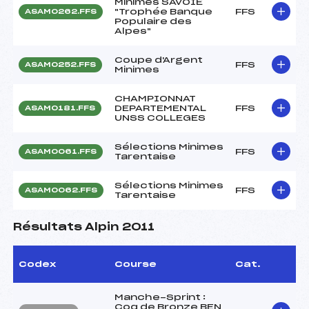
Minimes SAVOIE
"Trophée Banque
FFS
ASAM0262.FFS
Populaire des
Alpes"
Coupe d'Argent
FFS
ASAM0252.FFS
Minimes
CHAMPIONNAT
DEPARTEMENTAL
FFS
ASAM0181.FFS
UNSS COLLEGES
Sélections Minimes
FFS
ASAM0061.FFS
Tarentaise
Sélections Minimes
FFS
ASAM0062.FFS
Tarentaise
Résultats Alpin 2011
Codex
Course
Cat.
Manche-Sprint :
Coq de Bronze BEN