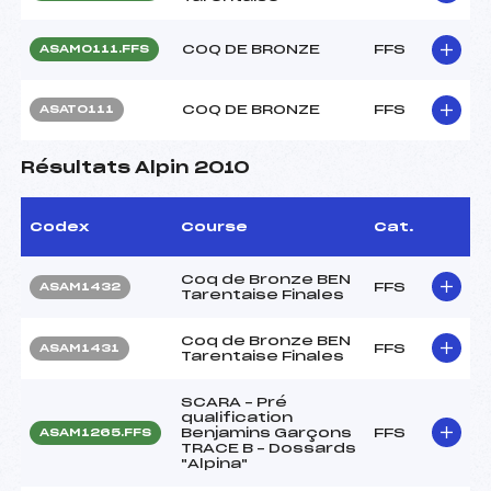
COQ DE BRONZE
FFS
ASAM0111.FFS
COQ DE BRONZE
FFS
ASAT0111
Résultats Alpin 2010
Codex
Course
Cat.
Coq de Bronze BEN
FFS
ASAM1432
Tarentaise Finales
Coq de Bronze BEN
FFS
ASAM1431
Tarentaise Finales
SCARA – Pré
qualification
Benjamins Garçons
FFS
ASAM1265.FFS
TRACE B – Dossards
"Alpina"