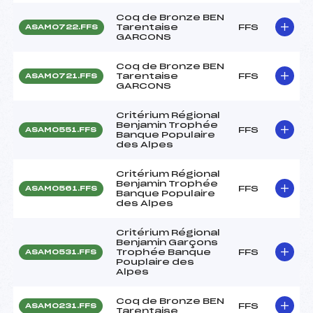
Coq de Bronze BEN
Tarentaise
FFS
ASAM0722.FFS
GARCONS
Coq de Bronze BEN
Tarentaise
FFS
ASAM0721.FFS
GARCONS
Critérium Régional
Benjamin Trophée
FFS
ASAM0551.FFS
Banque Populaire
des Alpes
Critérium Régional
Benjamin Trophée
FFS
ASAM0561.FFS
Banque Populaire
des Alpes
Critérium Régional
Benjamin Garçons
Trophée Banque
FFS
ASAM0531.FFS
Pouplaire des
Alpes
Coq de Bronze BEN
FFS
ASAM0231.FFS
Tarentaise