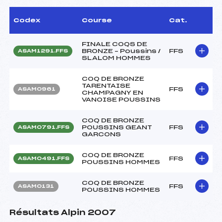
Codex
Course
Cat.
FINALE COQS DE
BRONZE – Poussins /
FFS
ASAM1291.FFS
SLALOM HOMMES
COQ DE BRONZE
TARENTAISE
FFS
ASAM0961
CHAMPAGNY EN
VANOISE POUSSINS
COQ DE BRONZE
POUSSINS GEANT
FFS
ASAM0791.FFS
GARCONS
COQ DE BRONZE
FFS
ASAM0491.FFS
POUSSINS HOMMES
COQ DE BRONZE
FFS
ASAM0131
POUSSINS HOMMES
Résultats Alpin 2007