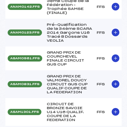
3ème Coupe de la
Fédération –
FFS
ANAM0142.FFS
Trophée SAMSE
(FINALE)
Pré-Qualification
de la 34ème SCARA
2014 Garçons U16
FFS
ANAM0123.FFS
Tracé B Dossards
VEOLIA
GRAND PRIX DE
COURCHEVEL
FFS
ASAM0961.FFS
FINALE CIRCUIT
GUS CUP
GRAND PRIX DE
VALMOREL DOUCY
CIRCUIT GUS CUP
FFS
ASAM0831.FFS
QUALIF COUPE DE
LA FEDERATION
CIRCUIT DE
BRONZE SAVOIE
U14 U16 QUALIF.
FFS
ASAM1301.FFS
COUPE DE LA
FEDERATION