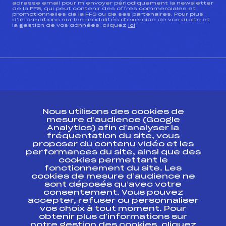
adresse email pour m’envoyer périodiquement la newsletter
de la FFS, qui peut contenir des offres commerciales et
promotionnelles de la FFS ou de ses partenaires. Pour plus
d’informations sur les modalités d’exercice de vos droits et
la gestion de vos données, cliquez
ici
CONTACT
Nous utilisons des cookies de
ESPACE PRESSE
mesure d’audience (Google
Analytics) afin d’analyser la
fréquentation du site, vous
Ressources
proposer du contenu vidéo et les
performances du site, ainsi que des
Pass’Neige
cookies permettant le
Projet sportif fédéral
fonctionnement du site. Les
cookies de mesure d’audience ne
Projet de performance fédéral
sont déposés qu’avec votre
Antidopage
consentement. Vous pouvez
Pôle Développement, Formation, Suivi
accepter, refuser ou personnaliser
Scientifique
vos choix à tout moment. Pour
Listes ministérielles
obtenir plus d'informations sur
notre gestion des cookies, cliquez