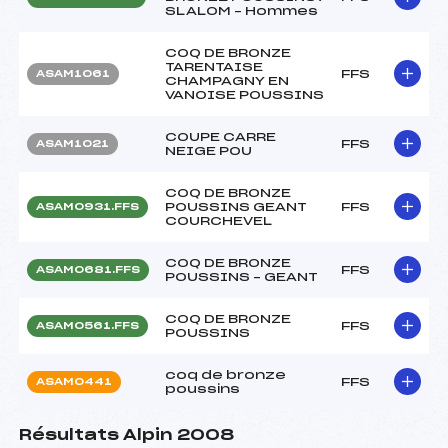
SLALOM – Hommes
COQ DE BRONZE
TARENTAISE
FFS
ASAM1061
CHAMPAGNY EN
VANOISE POUSSINS
COUPE CARRE
FFS
ASAM1021
NEIGE POU
COQ DE BRONZE
POUSSINS GEANT
FFS
ASAM0931.FFS
COURCHEVEL
COQ DE BRONZE
FFS
ASAM0681.FFS
POUSSINS – GEANT
COQ DE BRONZE
FFS
ASAM0561.FFS
POUSSINS
coq de bronze
FFS
ASAM0441
poussins
Résultats Alpin 2008