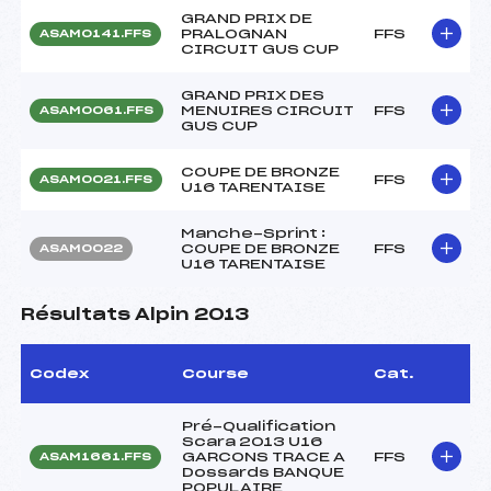
GRAND PRIX DE
PRALOGNAN
FFS
ASAM0141.FFS
CIRCUIT GUS CUP
GRAND PRIX DES
MENUIRES CIRCUIT
FFS
ASAM0061.FFS
GUS CUP
COUPE DE BRONZE
FFS
ASAM0021.FFS
U16 TARENTAISE
Manche-Sprint :
COUPE DE BRONZE
FFS
ASAM0022
U16 TARENTAISE
Résultats Alpin 2013
Codex
Course
Cat.
Pré-Qualification
Scara 2013 U16
GARCONS TRACE A
FFS
ASAM1661.FFS
Dossards BANQUE
POPULAIRE