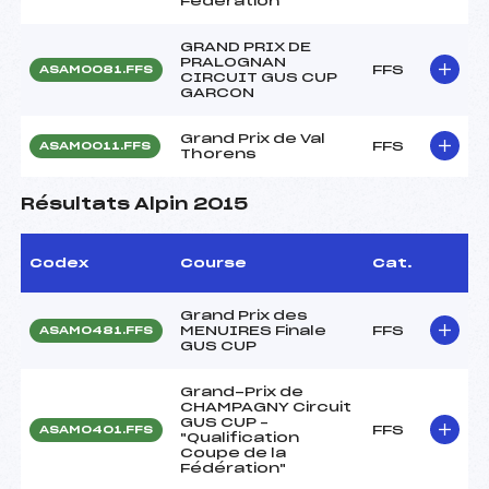
Fédération"
GRAND PRIX DE
PRALOGNAN
FFS
ASAM0081.FFS
CIRCUIT GUS CUP
GARCON
Grand Prix de Val
FFS
ASAM0011.FFS
Thorens
Résultats Alpin 2015
Codex
Course
Cat.
Grand Prix des
MENUIRES Finale
FFS
ASAM0481.FFS
GUS CUP
Grand-Prix de
CHAMPAGNY Circuit
GUS CUP –
FFS
ASAM0401.FFS
"Qualification
Coupe de la
Fédération"