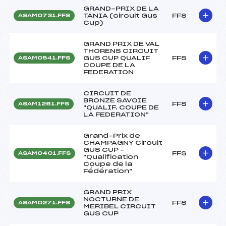
GRAND-PRIX DE LA
TANIA (circuit Gus
FFS
ASAM0731.FFS
Cup)
GRAND PRIX DE VAL
THORENS CIRCUIT
GUS CUP QUALIF
FFS
ASAM0541.FFS
COUPE DE LA
FEDERATION
CIRCUIT DE
BRONZE SAVOIE
FFS
ASAM1261.FFS
"QUALIF. COUPE DE
LA FEDERATION"
Grand-Prix de
CHAMPAGNY Circuit
GUS CUP –
FFS
ASAM0401.FFS
"Qualification
Coupe de la
Fédération"
GRAND PRIX
NOCTURNE DE
FFS
ASAM0271.FFS
MERIBEL CIRCUIT
GUS CUP