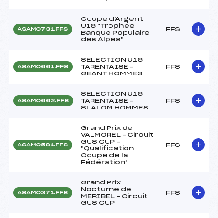
Coupe d'Argent
U16 "Trophée
FFS
ASAM0731.FFS
Banque Populaire
des Alpes"
SELECTION U16
TARENTAISE –
FFS
ASAM0661.FFS
GEANT HOMMES
SELECTION U16
TARENTAISE –
FFS
ASAM0662.FFS
SLALOM HOMMES
Grand Prix de
VALMOREL – Circuit
GUS CUP –
FFS
ASAM0581.FFS
"Qualification
Coupe de la
Fédération"
Grand Prix
Nocturne de
FFS
ASAM0371.FFS
MERIBEL – Circuit
GUS CUP