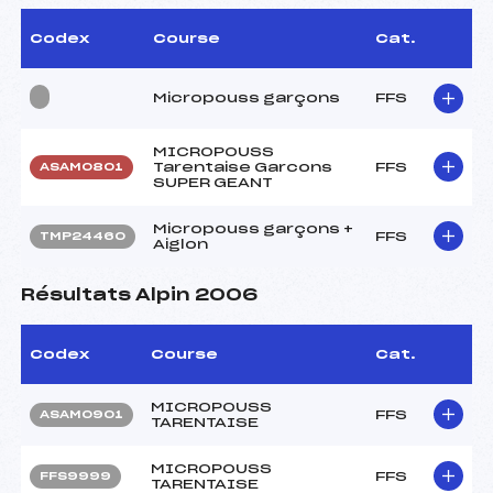
Codex
Course
Cat.
Micropouss garçons
FFS
MICROPOUSS
Tarentaise Garcons
FFS
ASAM0801
SUPER GEANT
Micropouss garçons +
FFS
TMP24460
Aiglon
Résultats Alpin 2006
Codex
Course
Cat.
MICROPOUSS
FFS
ASAM0901
TARENTAISE
MICROPOUSS
FFS
FFS9999
TARENTAISE