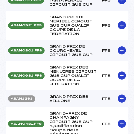
TANIA FINALE
FFS
ASAM1091.FFS
CIRCUIT GUS CUP
GRAND PRIX DE
MERIBEL CIRCUIT
GUS CUP QUALIF
FFS
ASAM0921.FFS
COUPE DE LA
FEDERATION
GRAND PRIX DE
COURCHEVEL
FFS
ASAM0801.FFS
CIRCUIT GUS CUP
GRAND PRIX DES
MENUIRES CIRCUIT
GUS CUP QUALIF
FFS
ASAM0681.FFS
COUPE DE LA
FEDERATION
GRAND PRIX DES
FFS
ASAM1291
AILLONS
GRAND-PRIX DE
CHAMPAGNY
CIRCUIT GUS CUP –
FFS
ASAM0431.FFS
"Qualification
Coupe de la