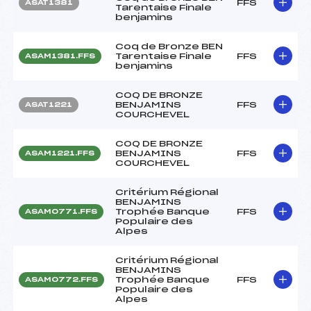
FFS
ASAT1381
Tarentaise Finale
benjamins
Coq de Bronze BEN
Tarentaise Finale
FFS
ASAM1381.FFS
benjamins
COQ DE BRONZE
BENJAMINS
FFS
ASAT1221
COURCHEVEL
COQ DE BRONZE
BENJAMINS
FFS
ASAM1221.FFS
COURCHEVEL
Critérium Régional
BENJAMINS
Trophée Banque
FFS
ASAM0771.FFS
Populaire des
Alpes
Critérium Régional
BENJAMINS
Trophée Banque
FFS
ASAM0772.FFS
Populaire des
Alpes