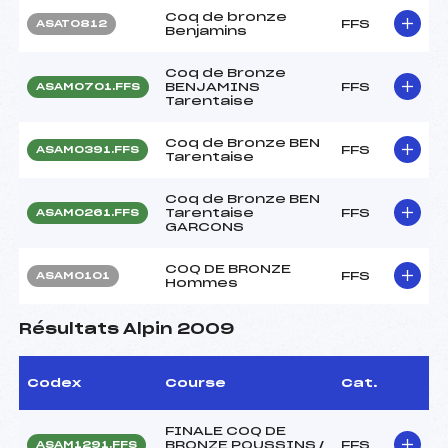
Coq de bronze
FFS
ASAT0812
Benjamins
Coq de Bronze
BENJAMINS
FFS
ASAM0701.FFS
Tarentaise
Coq de Bronze BEN
FFS
ASAM0391.FFS
Tarentaise
Coq de Bronze BEN
Tarentaise
FFS
ASAM0261.FFS
GARCONS
COQ DE BRONZE
FFS
ASAM0101
Hommes
Résultats Alpin 2009
Codex
Course
Cat.
FINALE COQ DE
BRONZE POUSSINS /
FFS
ASAM1291.FFS