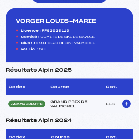
VORGER LOUIS-MARIE
foi(s) le ski
Licence :
FFS2629113
Comité :
COMITE DE SKI DE SAVOIE
Club :
13191 CLUB DE SKI VALMOREL
Val. Lic. :
Oui
Résultats Alpin 2025
Codex
Course
Cat.
GRAND PRIX DE
FFS
ASAM1222.FFS
VALMOREL
Résultats Alpin 2024
Codex
Course
Cat.