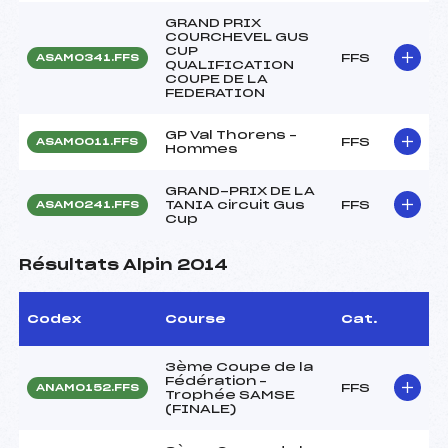
GRAND PRIX
COURCHEVEL GUS
CUP
FFS
ASAM0341.FFS
QUALIFICATION
COUPE DE LA
FEDERATION
GP Val Thorens –
FFS
ASAM0011.FFS
Hommes
GRAND-PRIX DE LA
TANIA circuit Gus
FFS
ASAM0241.FFS
Cup
Résultats Alpin 2014
Codex
Course
Cat.
3ème Coupe de la
Fédération –
FFS
ANAM0152.FFS
Trophée SAMSE
(FINALE)