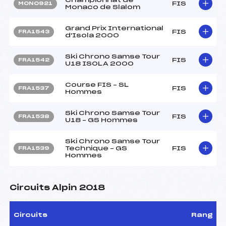
FIS
MON0921
Monaco de Slalom
Grand Prix International
FIS
FRA1543
d'Isola 2000
Ski Chrono Samse Tour
FIS
FRA1542
U18 ISOLA 2000
Course FIS – SL
FIS
FRA1537
Hommes
Ski Chrono Samse Tour
FIS
FRA1538
U18 – GS Hommes
Ski Chrono Samse Tour
Technique – GS
FIS
FRA1539
Hommes
Circuits Alpin 2018
Circuits
Rang