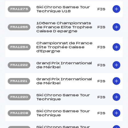
Ski Chrono Samse Tour
FIS
FRA1275
Technique U18
106eme Championnats
de France Elite Trophee
FIS
FRA1255
Caisse D epargne
Championnat de France
Elite Trophée Caisse
FIS
FRA1254
d'Epargne
Grand Prix International
FIS
FRA1222
de Méribel
Grand Prix International
FIS
FRA1221
de Méribel
Ski Chrono Samse Tour
FIS
FRA1220
Technique
Ski Chrono Samse Tour
FIS
FRA1208
Technique
Ski Chrono Samse Tour