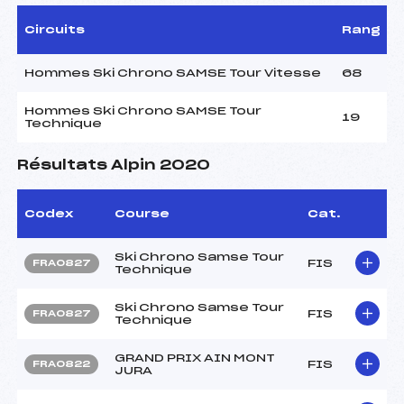
Circuits
Rang
Hommes Ski Chrono SAMSE Tour Vitesse
68
Hommes Ski Chrono SAMSE Tour
19
Technique
Résultats Alpin 2020
Codex
Course
Cat.
Ski Chrono Samse Tour
FIS
FRA0827
Technique
Ski Chrono Samse Tour
FIS
FRA0827
Technique
GRAND PRIX AIN MONT
FIS
FRA0822
JURA