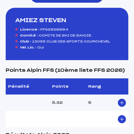
AMIEZ STEVEN
foi(s) le ski
Licence :
FFS2628994
Comité :
COMITE DE SKI DE SAVOIE
Club :
13055 CLUB DES SPORTS COURCHEVEL
Val. Lic. :
Oui
Points Alpin FFS (10ème liste FFS 2026)
Pénalité
Points
Rang
5.32
5