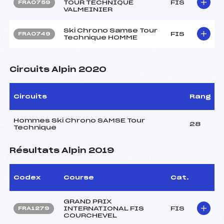
TOUR TECHNIQUE
FIS
FRA0759
VALMEINIER
Ski Chrono Samse Tour
FIS
FRA0749
Technique HOMME
Circuits Alpin 2020
Circuits
Rang
Hommes Ski Chrono SAMSE Tour
28
Technique
Résultats Alpin 2019
Codex
Course
Cat.
GRAND PRIX
INTERNATIONAL FIS
FIS
FRA1279
COURCHEVEL