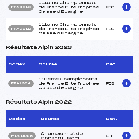
111eme Championnats
de France Elite Trophee
FIS
FRA0813
Caisse d Epargne
111eme Championnats
de France Elite Trophee
FIS
FRA0812
Caisse d Epargne
Résultats Alpin 2023
Codex
Course
Cat.
110eme Championnats
de France Elite Trophee
FIS
FRA1394
Caisse d Epargne
Résultats Alpin 2022
Codex
Course
Cat.
Championnat de
FIS
MON0296
Monaco Slalom