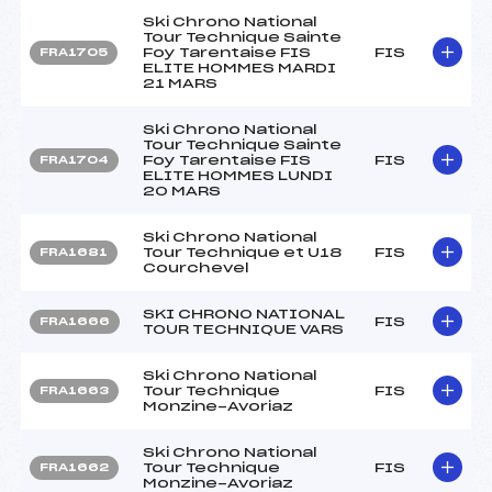
Ski Chrono National
Tour Technique Sainte
Foy Tarentaise FIS
FIS
FRA1705
ELITE HOMMES MARDI
21 MARS
Ski Chrono National
Tour Technique Sainte
Foy Tarentaise FIS
FIS
FRA1704
ELITE HOMMES LUNDI
20 MARS
Ski Chrono National
Tour Technique et U18
FIS
FRA1681
Courchevel
SKI CHRONO NATIONAL
FIS
FRA1666
TOUR TECHNIQUE VARS
Ski Chrono National
Tour Technique
FIS
FRA1663
Monzine-Avoriaz
Ski Chrono National
Tour Technique
FIS
FRA1662
Monzine-Avoriaz