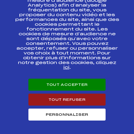
mesure d’audience (Google
FIS
FRA1682
TOUR VITESSE HOMMES
Analytics) afin d’analyser la
fréquentation du site, vous
proposer du contenu vidéo et les
SKI CHRONO NATIONAL
FIS
FRA1681
TOUR VITESSE HOMMES
performances du site, ainsi que des
cookies permettant le
fonctionnement du site. Les
cookies de mesure d’audience ne
Circuits Alpin 2016
sont déposés qu’avec votre
consentement. Vous pouvez
accepter, refuser ou personnaliser
vos choix à tout moment. Pour
Circuits
Rang
obtenir plus d'informations sur
notre gestion des cookies, cliquez
ici
.
Hommes Ski Chrono National Tour -18
15
ans
TOUT ACCEPTER
Hommes Ski Chrono National Tour
60
Vitesse
TOUT REFUSER
Hommes Ski Chrono National Tour
71
Technique
PERSONNALISER
Résultats Alpin 2015