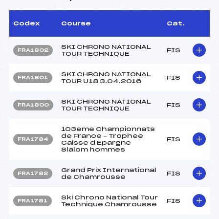
Codex
Course
Cat.
SKI CHRONO NATIONAL
FIS
FRA1802
TOUR TECHNIQUE
SKI CHRONO NATIONAL
FIS
FRA1801
TOUR U18 3.04.2016
SKI CHRONO NATIONAL
FIS
FRA1800
TOUR TECHNIQUE
103eme Championnats
de France – Trophee
FIS
FRA1784
Caisse d Epargne
Slalom hommes
Grand Prix International
FIS
FRA1782
de Chamrousse
Ski Chrono National Tour
FIS
FRA1781
Technique Chamrousse