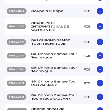
Coupe d Europe
FIS
FRA0031
GRAND PRIX
INTERNATIONAL DE
FIS
FRA1177
VALMEINIER
SKI CHRONO SAMSE
FIS
FRA1176
TOUR TECHNIQUE
Ski Chrono Samse Tour
FIS
FRA1175
Technique
Ski Chrono Samse Tour
FIS
FRA1174
Technique
Ski Chrono Samse Tour
FIS
FRA1169
U18 VAUJANY
Ski Chrono Samse Tour
FIS
FRA1168
Technique VAUJANY
Championnat de