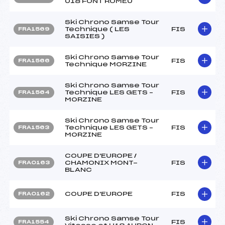
U18 FONT ROMEU
Ski Chrono Samse Tour
Technique ( LES
FIS
FRA1569
SAISIES )
Ski Chrono Samse Tour
FIS
FRA1566
Technique MORZINE
Ski Chrono Samse Tour
Technique LES GETS –
FIS
FRA1564
MORZINE
Ski Chrono Samse Tour
Technique LES GETS –
FIS
FRA1563
MORZINE
COUPE D'EUROPE /
CHAMONIX MONT-
FIS
FRA0163
BLANC
COUPE D'EUROPE
FIS
FRA0162
Ski Chrono Samse Tour
FIS
FRA1554