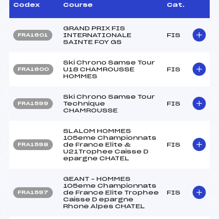
Codex
Course
Cat.
GRAND PRIX FIS
INTERNATIONALE
FIS
FRA1601
SAINTE FOY GS
Ski Chrono Samse Tour
U18 CHAMROUSSE
FIS
FRA1600
HOMMES
Ski Chrono Samse Tour
Technique
FIS
FRA1599
CHAMROUSSE
SLALOM HOMMES
105eme Championnats
de France Elite &
FIS
FRA1598
U21Trophee Caisse D
epargne CHATEL
GEANT – HOMMES
105eme Championnats
de France Elite Trophee
FIS
FRA1597
Caisse D epargne
Rhone Alpes CHATEL