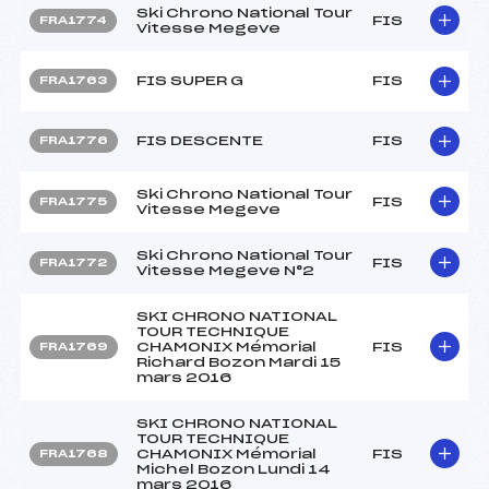
Ski Chrono National Tour
FIS
FRA1774
Vitesse Megeve
FIS SUPER G
FIS
FRA1763
FIS DESCENTE
FIS
FRA1776
Ski Chrono National Tour
FIS
FRA1775
Vitesse Megeve
Ski Chrono National Tour
FIS
FRA1772
Vitesse Megeve N°2
SKI CHRONO NATIONAL
TOUR TECHNIQUE
CHAMONIX Mémorial
FIS
FRA1769
Richard Bozon Mardi 15
mars 2016
SKI CHRONO NATIONAL
TOUR TECHNIQUE
CHAMONIX Mémorial
FIS
FRA1768
Michel Bozon Lundi 14
mars 2016