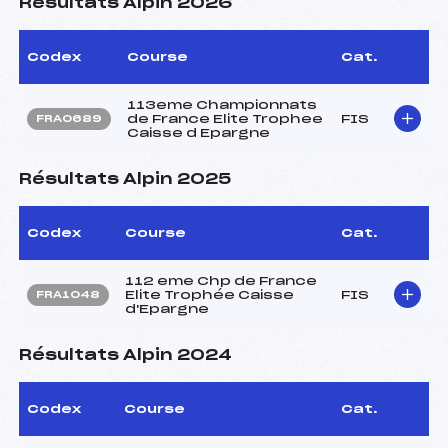
Résultats Alpin 2026
Codex
Course
Cat.
113eme Championnats
de France Elite Trophee
FIS
FRA0689
Caisse d Epargne
Résultats Alpin 2025
Codex
Course
Cat.
112 eme Chp de France
Elite Trophée Caisse
FIS
FRA1048
d'Epargne
Résultats Alpin 2024
Codex
Course
Cat.