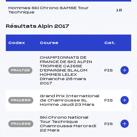
Hommes Ski Chrono SAMSE Tour
18
Technique
Résultats Alpin 2017
Codex
Course
Cat.
CHAMPIONNATS DE
FRANCE DE SKI ALPIN
TROPHEE CAISSE
D'EPARGNE SLALOM
FIS
FRA1722
HOMMES LELEX
Dimanche 26 mars
2017
Grand Prix International
de Chamrousse SL
FIS
FRA1699
Homme Jeudi 23 Mars
Ski Chrono National
Tour Technique
FIS
FRA1698
Chamrousse Mercredi
22 Mars