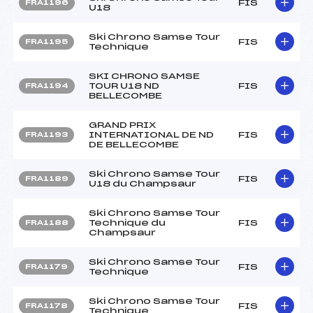
FIS
FRA1196
U18
Ski Chrono Samse Tour
FIS
FRA1195
Technique
SKI CHRONO SAMSE
TOUR U18 ND
FIS
FRA1194
BELLECOMBE
GRAND PRIX
INTERNATIONAL DE ND
FIS
FRA1193
DE BELLECOMBE
Ski Chrono Samse Tour
FIS
FRA1189
U18 du Champsaur
Ski Chrono Samse Tour
Technique du
FIS
FRA1188
Champsaur
Ski Chrono Samse Tour
FIS
FRA1179
Technique
Ski Chrono Samse Tour
FIS
FRA1178
Technique