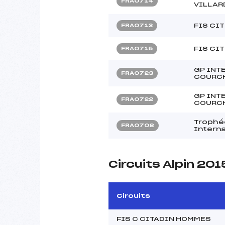
FRA0714
VILLAR
FIS CIT
FRA0713
FIS CIT
FRA0715
GP INT
FRA0723
COURC
GP INT
FRA0722
COURC
Trophée
FRA0708
Interna
Circuits Alpin 201
Circuits
FIS C CITADIN HOMMES