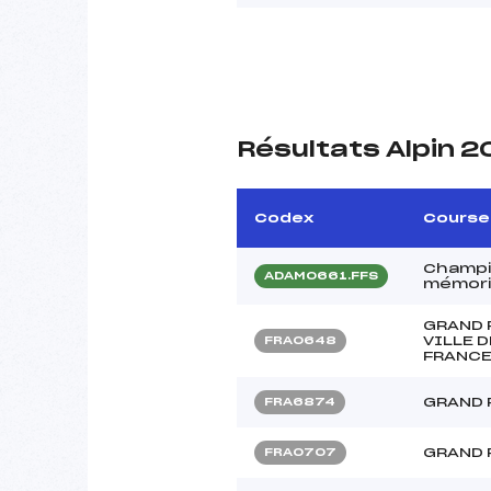
Résultats Alpin 2
Codex
Course
Champi
ADAM0661.FFS
mémori
GRAND 
VILLE 
FRA0648
FRANCE
GRAND 
FRA6874
GRAND 
FRA0707