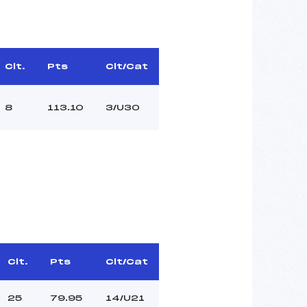
Clt.
Pts
Clt/Cat
8
113.10
3/U30
Clt.
Pts
Clt/Cat
25
79.95
14/U21