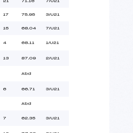
21
71.16
7/U21
17
75.95
3/U21
15
68.04
7/U21
4
68.11
1/U21
13
87.09
2/U21
Abd
6
66.71
3/U21
Abd
7
62.35
3/U21