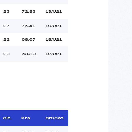
23
72.83
13/U21
27
75.41
19/U21
22
68.67
18/U21
23
63.80
12/U21
Clt.
Pts
Clt/Cat