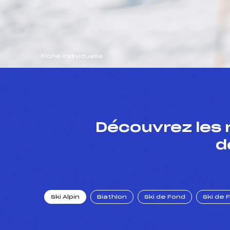
Fiche individuelle
Découvrez les 
d
Ski Alpin
Biathlon
Ski de Fond
Ski de 