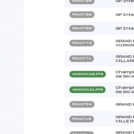
GP Inte
FRA0789
GP Inte
FRA0788
GP Inte
FRA0769
GRAND 
FRA0772
VOIRON
GRAND 
FRA0771
VILLAR
Champio
ANAM0102.FFS
de Ski A
Champio
ANAM0101.FFS
de Ski A
GRAND 
FRA0764
GRAND 
FRA0716
VILLE 
GRAND 