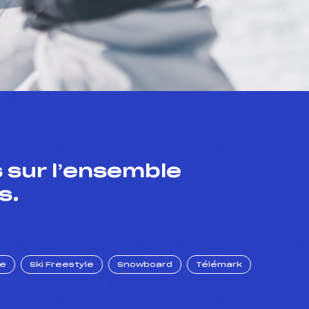
 sur l’ensemble
s.
ue
Ski Freestyle
Snowboard
Télémark