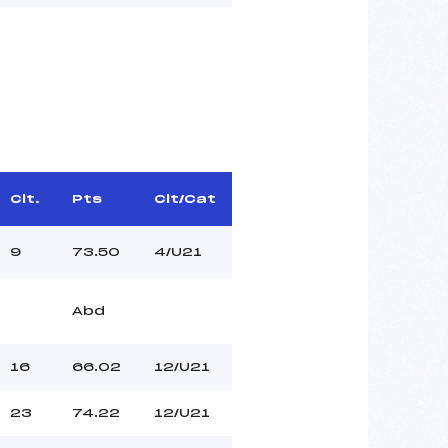
Clt.
Pts
Clt/Cat
9
73.50
4/U21
Abd
16
66.02
12/U21
23
74.22
12/U21