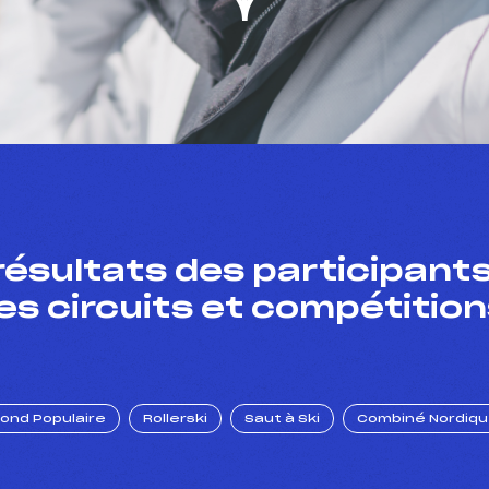
résultats des participants
es circuits et compétition
Fond Populaire
Rollerski
Saut à Ski
Combiné Nordiq