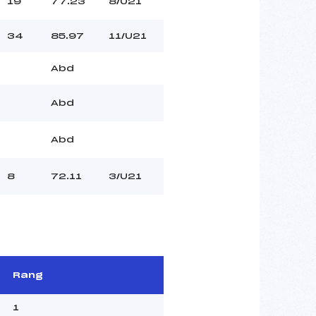
19
77.23
8/U21
34
85.97
11/U21
Abd
Abd
Abd
8
72.11
3/U21
Rang
1