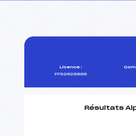
Licence :
Comi
FFS2628888
Résultats Al