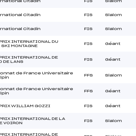
rnational Citadin
FIS
Slalom
rnational Citadin
FIS
Slalom
rnational Citadin
FIS
Slalom
PRIX INTERNATIONAL DU
FIS
Géant
 SKI MONTAGNE
PRIX INTERNATIONAL DE
FIS
Géant
D DE LANS
nnat de France Universitaire
FFS
Slalom
lpin
nnat de France Universitaire
FFS
Géant
lpin
PRIX WILLIAM GOZZI
FIS
Géant
PRIX INTERNATIONAL DE LA
FIS
Slalom
DE VOIRON
PRIX INTERNATIONAL DE