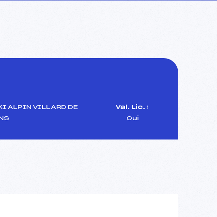
I ALPIN VILLARD DE
Val. Lic. :
NS
Oui