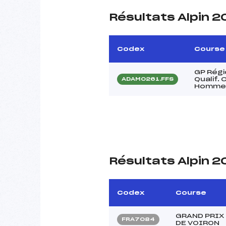
Résultats Alpin 
Codex
Course
GP Régi
Qualif.
ADAM0261.FFS
Homme
Résultats Alpin 2
Codex
Course
GRAND PRIX 
FRA7084
DE VOIRON