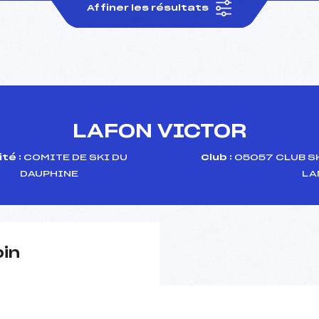
Affiner les résultats
LAFON VICTOR
té :
COMITE DE SKI DU
Club :
05057 CLUB SK
DAUPHINE
LA
pin