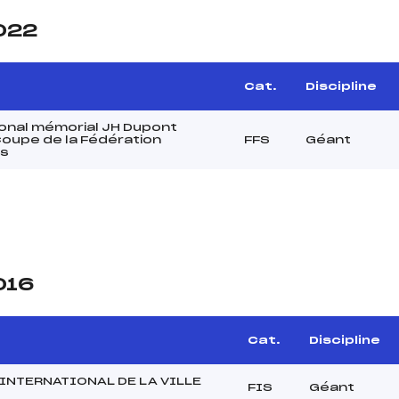
2022
Cat.
Discipline
onal mémorial JH Dupont
 Coupe de la Fédération
FFS
Géant
s
016
Cat.
Discipline
INTERNATIONAL DE LA VILLE
FIS
Géant