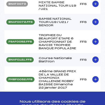
MIXTE SAMSE
FFS
BNAT0073
NATIONAL TOUR U19
/ U21
SAMSE NATIONAL
TOUR U19 / U21 /
FFS
BNAF0072.FFS
SENIOR
TROPHEE DU
BEAUFORT ETAPE 6
CHAMPIONNAT DE
FFS
FSAF0052.FFS
SAVOIE TROPHEE
BANQUE POPULAIRE
Course Nationale
FFS
BNAF0121.FFS
Biathlon
46ème GRAND PRIX
DE LA VALLEE DE
CHAMONIX
FFS
FMBF0052.FFS
CHALLENGE ROBBY
BAISSE Dimanche
22 janvier 2017
SAMSE NATIONAL
TOUR U19 / U21 /
FFS
BNAF0031.FFS
Nous utilisons des cookies de
SENIOR