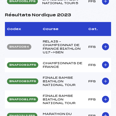
FFS
BNAF0051.FFS
NATIONAL TOUR 5
Résultats Nordique 2023
Codex
Course
Cat.
RELAIS –
CHAMPIONNAT DE
FFS
BNAF0094
FRANCE BIATHLON
U17->SEN
CHAMPIONNATS DE
FFS
BNAF0093.FFS
FRANCE
FINALE SAMSE
BIATHLON
FFS
BNAF0083.FFS
NATIONAL TOUR
FINALE SAMSE
BIATHLON
FFS
BNAF0081.FFS
NATIONAL TOUR
MARATHON DU
FFS
FNAF0312.FFS