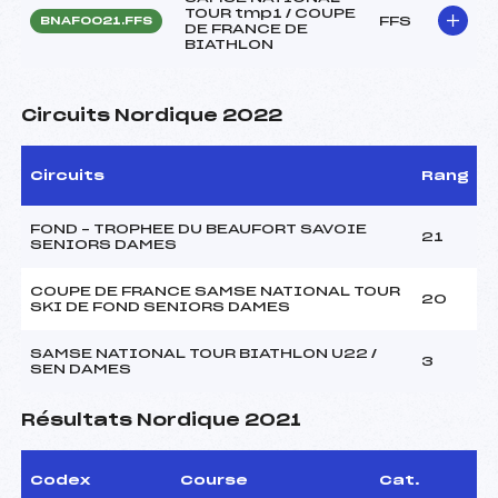
TOUR tmp1 / COUPE
FFS
BNAF0021.FFS
DE FRANCE DE
BIATHLON
Circuits Nordique 2022
Circuits
Rang
FOND – TROPHEE DU BEAUFORT SAVOIE
21
SENIORS DAMES
COUPE DE FRANCE SAMSE NATIONAL TOUR
20
SKI DE FOND SENIORS DAMES
SAMSE NATIONAL TOUR BIATHLON U22 /
3
SEN DAMES
Résultats Nordique 2021
Codex
Course
Cat.