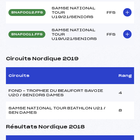
SAMSE NATIONAL
TOUR
FFS
BNAF0012.FFS
U19/21/SENIORS
SAMSE NATIONAL
TOUR
FFS
BNAF0011.FFS
U19/U21/SENIORS
Circuits Nordique 2019
Circuits
Rang
FOND – TROPHEE DU BEAUFORT SAVOIE
4
U20 / SENIORS DAMES
SAMSE NATIONAL TOUR BIATHLON U21 /
8
SEN DAMES
Résultats Nordique 2018