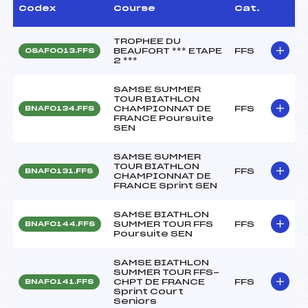
Codex
Course
Cat.
TROPHEE DU
BEAUFORT *** ETAPE
FFS
OSAF0013.FFS
2 ***
SAMSE SUMMER
TOUR BIATHLON
CHAMPIONNAT DE
FFS
BNAF0134.FFS
FRANCE Poursuite
SEN
SAMSE SUMMER
TOUR BIATHLON
FFS
BNAF0131.FFS
CHAMPIONNAT DE
FRANCE Sprint SEN
SAMSE BIATHLON
SUMMER TOUR FFS
FFS
BNAF0144.FFS
Poursuite SEN
SAMSE BIATHLON
SUMMER TOUR FFS-
CHPT DE FRANCE
FFS
BNAF0141.FFS
Sprint Court
Seniors