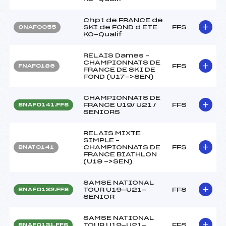
Chpt de FRANCE de
SKI de FOND d ETE
FFS
ONAF0055
KO-Qualif
RELAIS Dames –
CHAMPIONNATS DE
FFS
FNAF0186
FRANCE DE SKI DE
FOND (U17->SEN)
CHAMPIONNATS DE
FRANCE U19/ U21 /
FFS
BNAF0141.FFS
SENIORS
RELAIS MIXTE
SIMPLE –
CHAMPIONNATS DE
FFS
BNAT0141
FRANCE BIATHLON
(U19 ->SEN)
SAMSE NATIONAL
TOUR U19-U21-
FFS
BNAF0132.FFS
SENIOR
SAMSE NATIONAL
TOUR U19-U21-
FFS
BNAF0131.FFS