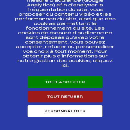
mesure d’audience (Google
Analytics) afin d’analyser la
fréquentation du site, vous
SAMSE NATIONAL
proposer du contenu vidéo et les
TOUR U19 / U21 /
FFS
BNAF0032.FFS
performances du site, ainsi que des
SENIOR
cookies permettant le
fonctionnement du site. Les
SAMSE NATIONAL
cookies de mesure d’audience ne
TOUR U19 / U21 /
FFS
BNAF0033.FFS
sont déposés qu’avec votre
SENIOR
consentement. Vous pouvez
accepter, refuser ou personnaliser
vos choix à tout moment. Pour
SAMSE NATIONAL
TOUR U19 / U21 /
obtenir plus d'informations sur
FFS
BNAF0022.FFS
SENIOR POURSUITE
notre gestion des cookies, cliquez
DAMES
ici
.
SAMSE NATIONAL
TOUR U19 / U21 /
FFS
BNAF0021.FFS
TOUT ACCEPTER
SENIOR
SAMSE NATIONAL
TOUT REFUSER
TOUR U19 / U21 /
FFS
BNAF0012.FFS
SENIOR POURSUITE
DAMES
PERSONNALISER
SAMSE NATIONAL
TOUR U19 / U21 /
FFS
BNAF0011.FFS
SENIOR