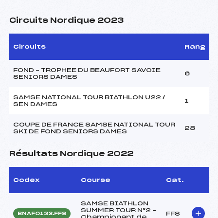
Circuits Nordique 2023
Circuits
Rang
FOND – TROPHEE DU BEAUFORT SAVOIE
6
SENIORS DAMES
SAMSE NATIONAL TOUR BIATHLON U22 /
1
SEN DAMES
COUPE DE FRANCE SAMSE NATIONAL TOUR
28
SKI DE FOND SENIORS DAMES
Résultats Nordique 2022
Codex
Course
Cat.
SAMSE BIATHLON
SUMMER TOUR N°2 –
FFS
BNAF0133.FFS
Championant de