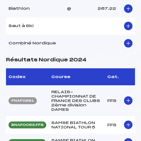
Biathlon
@
267.22
Saut à Ski
Combiné Nordique
Résultats Nordique 2024
Codex
Course
Cat.
RELAIS-
CHAMPIONNAT DE
FRANCE DES CLUBS
FFS
FNAF0261
2ème division
DAMES
SAMSE BIATHLON
FFS
BNAF0053.FFS
NATIONAL TOUR 5
SAMSE BIATHLON