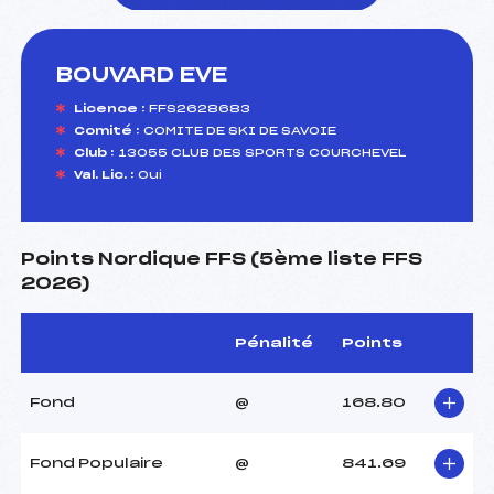
BOUVARD EVE
foi(s) le ski
Licence :
FFS2628683
Comité :
COMITE DE SKI DE SAVOIE
Club :
13055 CLUB DES SPORTS COURCHEVEL
Val. Lic. :
Oui
Points Nordique FFS (5ème liste FFS
2026)
Pénalité
Points
Fond
@
168.80
Fond Populaire
@
841.69