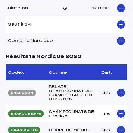
Biathlon
@
120.00
Saut à Ski
Combiné Nordique
Résultats Nordique 2023
Codex
Course
Cat.
RELAIS –
CHAMPIONNAT DE
FFS
BNAF0094
FRANCE BIATHLON
U17->SEN
CHAMPIONNATS DE
FFS
BNAF0093.FFS
FRANCE
COUPE DU MONDE
FFS
FIS0360.FFS