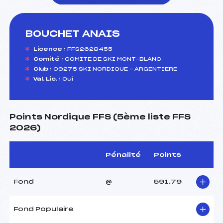
BOUCHET ANAIS
foi(s) le ski
Licence :
FFS2628455
Comité :
COMITE DE SKI MONT-BLANC
Club :
09275 SKI NORDIQUE – ARGENTIERE
Val. Lic. :
Oui
Points Nordique FFS (5ème liste FFS
2026)
Pénalité
Points
Fond
@
591.79
Fond Populaire