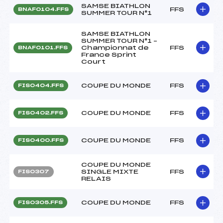
SAMSE BIATHLON
FFS
BNAF0104.FFS
SUMMER TOUR N°1
SAMSE BIATHLON
SUMMER TOUR N°1 –
Championnat de
FFS
BNAF0101.FFS
France Sprint
Court
COUPE DU MONDE
FFS
FIS0404.FFS
COUPE DU MONDE
FFS
FIS0402.FFS
COUPE DU MONDE
FFS
FIS0400.FFS
COUPE DU MONDE
SINGLE MIXTE
FFS
FIS0307
RELAIS
COUPE DU MONDE
FFS
FIS0305.FFS