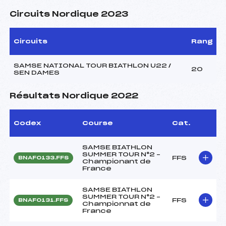
Circuits Nordique 2023
Circuits
Rang
SAMSE NATIONAL TOUR BIATHLON U22 /
20
SEN DAMES
Résultats Nordique 2022
Codex
Course
Cat.
SAMSE BIATHLON
SUMMER TOUR N°2 –
FFS
BNAF0133.FFS
Championant de
France
SAMSE BIATHLON
SUMMER TOUR N°2 –
FFS
BNAF0131.FFS
Championnat de
France