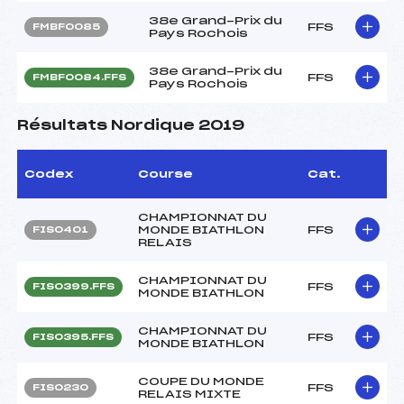
38e Grand-Prix du
FFS
FMBF0085
Pays Rochois
38e Grand-Prix du
FFS
FMBF0084.FFS
Pays Rochois
Résultats Nordique 2019
Codex
Course
Cat.
CHAMPIONNAT DU
MONDE BIATHLON
FFS
FIS0401
RELAIS
CHAMPIONNAT DU
FFS
FIS0399.FFS
MONDE BIATHLON
CHAMPIONNAT DU
FFS
FIS0395.FFS
MONDE BIATHLON
COUPE DU MONDE
FFS
FIS0230
RELAIS MIXTE