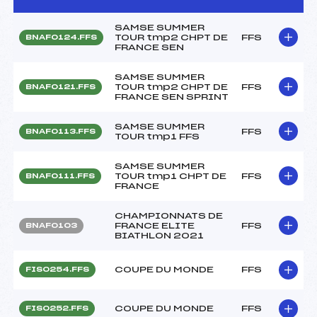
SAMSE SUMMER
TOUR tmp2 CHPT DE
FFS
BNAF0124.FFS
FRANCE SEN
SAMSE SUMMER
TOUR tmp2 CHPT DE
FFS
BNAF0121.FFS
FRANCE SEN SPRINT
SAMSE SUMMER
FFS
BNAF0113.FFS
TOUR tmp1 FFS
SAMSE SUMMER
TOUR tmp1 CHPT DE
FFS
BNAF0111.FFS
FRANCE
CHAMPIONNATS DE
FRANCE ELITE
FFS
BNAF0103
BIATHLON 2021
COUPE DU MONDE
FFS
FIS0254.FFS
COUPE DU MONDE
FFS
FIS0252.FFS