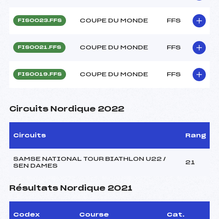
COUPE DU MONDE
FFS
FIS0023.FFS
COUPE DU MONDE
FFS
FIS0021.FFS
COUPE DU MONDE
FFS
FIS0019.FFS
Circuits Nordique 2022
Circuits
Rang
SAMSE NATIONAL TOUR BIATHLON U22 /
21
SEN DAMES
Résultats Nordique 2021
Codex
Course
Cat.