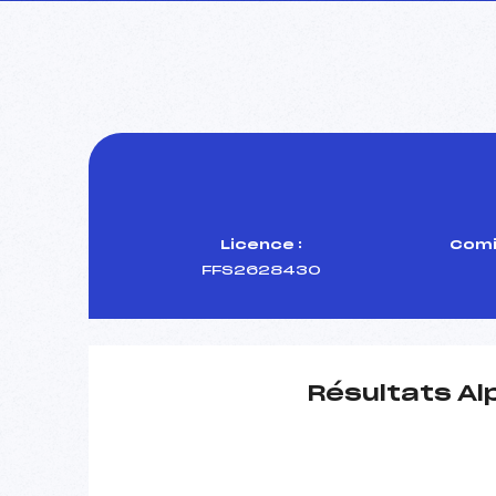
Licence :
Comi
FFS2628430
Résultats Al