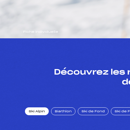
Fiche individuelle
Découvrez les 
d
Ski Alpin
Biathlon
Ski de Fond
Ski de 