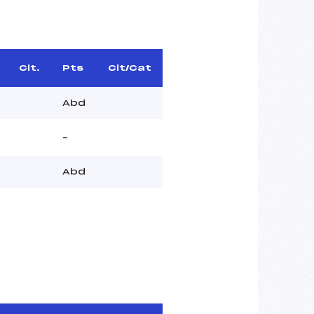
Clt.
Pts
Clt/Cat
Abd
–
Abd