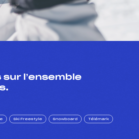
 sur l’ensemble
s.
ue
Ski Freestyle
Snowboard
Télémark