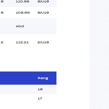
8
110.99
8/U16
8
108.69
8/U16
Abd
2
112.21
2/U16
Rang
18
17