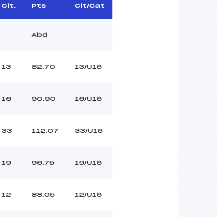
Clt.
Pts
Clt/Cat
Abd
13
82.70
13/U16
16
90.90
16/U16
33
112.07
33/U16
19
96.75
19/U16
12
88.05
12/U16