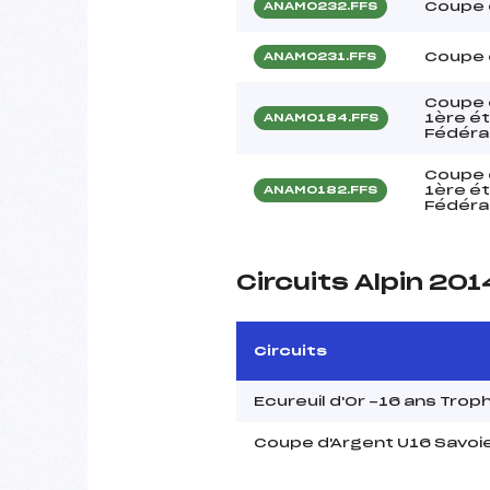
Coupe 
ANAM0232.FFS
Coupe 
ANAM0231.FFS
Coupe 
1ère ét
ANAM0184.FFS
Fédéra
Coupe 
1ère ét
ANAM0182.FFS
Fédéra
Circuits Alpin 201
Circuits
Ecureuil d'Or -16 ans Tro
Coupe d'Argent U16 Savoi