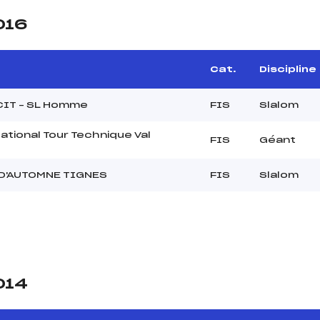
016
Cat.
Discipline
CIT – SL Homme
FIS
Slalom
ational Tour Technique Val
FIS
Géant
 D'AUTOMNE TIGNES
FIS
Slalom
014