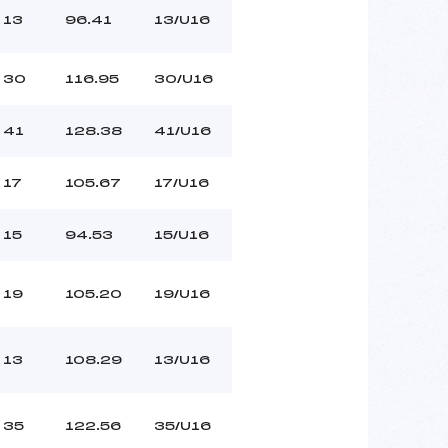
13
96.41
13/U16
30
116.95
30/U16
41
128.38
41/U16
17
105.67
17/U16
15
94.53
15/U16
19
105.20
19/U16
13
108.29
13/U16
35
122.56
35/U16