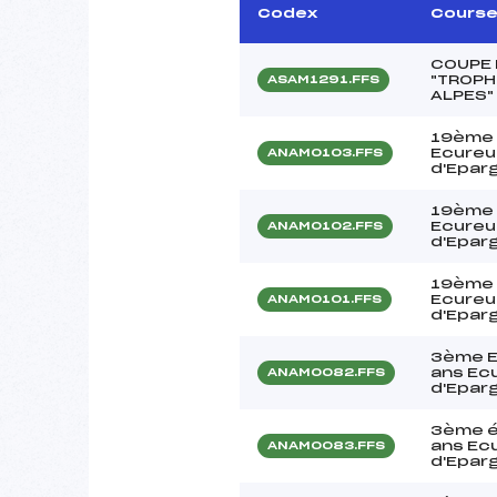
Codex
Cours
COUPE D
"TROPH
ASAM1291.FFS
ALPES"
19ème 
Ecureui
ANAM0103.FFS
d'Epar
19ème 
Ecureui
ANAM0102.FFS
d'Epar
19ème 
Ecureui
ANAM0101.FFS
d'Epar
3ème E
ans Ecu
ANAM0082.FFS
d'Epar
3ème é
ans Ecu
ANAM0083.FFS
d'Epar