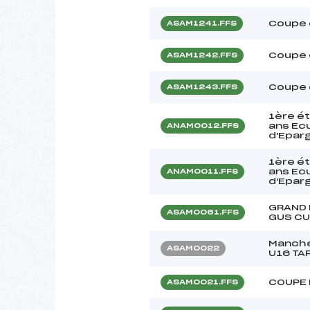
Coupe 
ASAM1241.FFS
Coupe 
ASAM1242.FFS
Coupe 
ASAM1243.FFS
1ère é
ans Ecu
ANAM0012.FFS
d'Epar
1ère é
ans Ecu
ANAM0011.FFS
d'Epar
GRAND 
ASAM0061.FFS
GUS CU
Manche
ASAM0022
U16 TA
COUPE 
ASAM0021.FFS