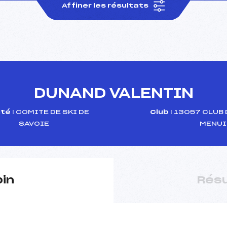
Affiner les résultats
DUNAND VALENTIN
té :
COMITE DE SKI DE
Club :
13057 CLUB 
SAVOIE
MENUI
pin
Résu