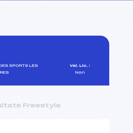
DES SPORTS LES
Val. Lic. :
RES
Non
ltats Freestyle