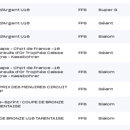
d'Argent U16
FFS
Super G
d'Argent U16
FFS
Géant
d'Argent U16
FFS
Slalom
tape – Chpt de France -16
reuils d'Or Trophée Caisse
FFS
Géant
gne – Kassbohrer
tape – Chpt de France -16
reuils d'Or Trophée Caisse
FFS
Slalom
gne – Kassbohrer
PRIX DES MENUIRES CIRCUIT
FFS
Géant
P
-Sprint : COUPE DE BRONZE
FFS
Slalom
RENTAISE
DE BRONZE U16 TARENTAISE
FFS
Slalom