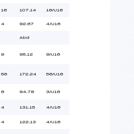
16
107.14
16/U16
4
92.67
4/U16
Abd
9
95.12
9/U16
56
172.24
56/U16
6
94.78
3/U16
4
131.15
4/U16
4
122.13
4/U16