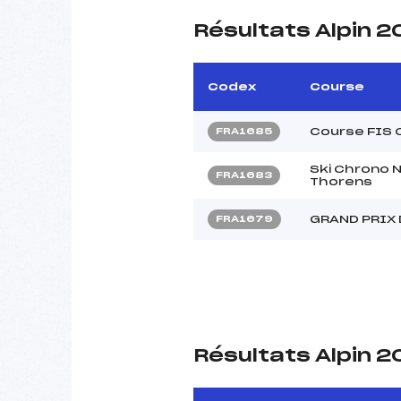
Résultats Alpin 2
Codex
Course
Course FIS 
FRA1685
Ski Chrono N
FRA1683
Thorens
GRAND PRIX
FRA1679
Résultats Alpin 2