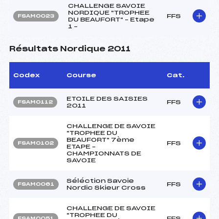
CHALLENGE SAVOIE
NORDIQUE "TROPHEE
FFS
FSAM0023
DU BEAUFORT" – Etape
1 –
Résultats Nordique 2011
Codex
Course
Cat.
ETOILE DES SAISIES
FFS
FSAM0112
2011
CHALLENGE DE SAVOIE
"TROPHEE DU
BEAUFORT" 7ème
FFS
FSAM0102
ETAPE –
CHAMPIONNATS DE
SAVOIE
Séléction Savoie
FFS
FSAM0061
Nordic Skieur Cross
CHALLENGE DE SAVOIE
"TROPHEE DU
FFS
FSAM0051