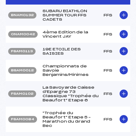
SUBARU BIATHLON
SUMMER TOUR FFS
FFS
BNAM0132
CADETS
4ème Edition de la
FFS
ONAM0042
Vincent JAY
19E ETOILE DES
FFS
FSAM0113
SAISIES
Championnats de
Savoie
FFS
BSAM0012
Benjamins/Minimes
La Savoyarde Caisse
d'Epargne 73
FFS
FSAM0102
Classique "Trophée du
Beaufort" Etape 6
"Trophée du
Beaufort" Etape 5 –
FFS
FSAM0084
Marathon du Grand
Bec