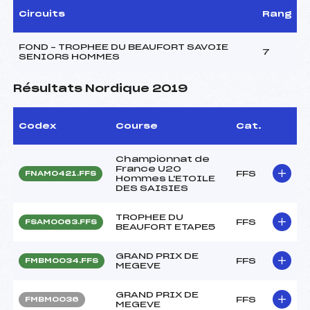
Circuits
Rang
FOND – TROPHEE DU BEAUFORT SAVOIE
7
SENIORS HOMMES
Résultats Nordique 2019
Codex
Course
Cat.
Championnat de
France U20
FFS
FNAM0421.FFS
Hommes L'ETOILE
DES SAISIES
TROPHEE DU
FFS
FSAM0063.FFS
BEAUFORT ETAPE5
GRAND PRIX DE
FFS
FMBM0034.FFS
MEGEVE
GRAND PRIX DE
FFS
FMBM0036
MEGEVE