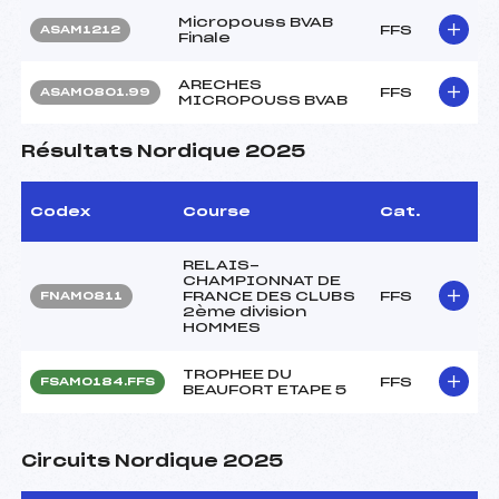
Micropouss BVAB
FFS
ASAM1212
Finale
ARECHES
FFS
ASAM0801.99
MICROPOUSS BVAB
Résultats Nordique 2025
Codex
Course
Cat.
RELAIS-
CHAMPIONNAT DE
FRANCE DES CLUBS
FFS
FNAM0811
2ème division
HOMMES
TROPHEE DU
FFS
FSAM0184.FFS
BEAUFORT ETAPE 5
Circuits Nordique 2025