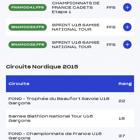
CHAMPIONNATS DE
FRANCE CADETS
FFS
FNAM0041.FFS
Etape 1
SPRINT U16 SAMSE
FFS
BNAM0033.FFS
NATIONAL TOUR
SPRINT U16 SAMSE
FFS
BNAM0032.FFS
NATIONAL TOUR
Circuits Nordique 2015
Circuits
Rang
FOND – Trophée du Beaufort Savoie U16
22
Garçons
Samse Biathlon National Tour U16
18
Garçons
FOND – Championnats de France U16
37
Garçons