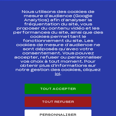
CONTACT
Nous utilisons des cookies de
ESPACE PRESSE
mesure d’audience (Google
Analytics) afin d’analyser la
fréquentation du site, vous
Ressources
proposer du contenu vidéo et les
performances du site, ainsi que des
Pass’Neige
cookies permettant le
Projet sportif fédéral
fonctionnement du site. Les
cookies de mesure d’audience ne
Projet de performance fédéral
sont déposés qu’avec votre
Antidopage
consentement. Vous pouvez
Pôle Développement, Formation, Suivi
accepter, refuser ou personnaliser
Scientifique
vos choix à tout moment. Pour
Listes ministérielles
obtenir plus d'informations sur
notre gestion des cookies, cliquez
Pôle vie de l’athlète
ici
.
Enseignement professionnel
Informatique et chronométrage
Circuits
TOUT ACCEPTER
Carrières
Développement des habiletés mentales
TOUT REFUSER
PERSONNALISER