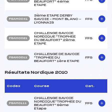
BEAUFORT" 4ème
ETAPE
3ème ETAPE DERBY
SAVOIE – MONT BLANC –
FFS
FSAM0041
LYONNAIS
CHALLENGE SAVOIE
NORDIQUE "TROPHEE
FFS
FSAM0021
DU BEAUFORT" 2ème
ETAPE
CHALLENGE DE SAVOIE
"TROPHEE DU
FFS
FSAM0011
BEAUFORT" 1ère ETAPE
Résultats Nordique 2010
Codex
Course
Cat.
CHALLENGE SAVOIE
NORDIQUE"TROPHEE DU
FFS
FSAM0111
BEAUFORT" 9ème
Etape