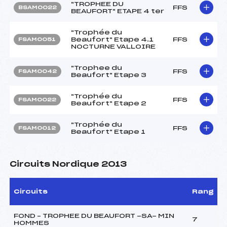
"TROPHEE DU
FFS
BSAM0022
BEAUFORT" ETAPE 4 ter
"Trophée du
Beaufort" Etape 4.1
FFS
FSAM0051
NOCTURNE VALLOIRE
"Trophee du
FFS
FSAM0042
Beaufort" Etape 3
"Trophée du
FFS
FSAM0022
Beaufort" Etape 2
"Trophée du
FFS
FSAM0012
Beaufort" Etape 1
Circuits Nordique 2013
Circuits
Rang
FOND – TROPHEE DU BEAUFORT -SA- MIN
7
HOMMES