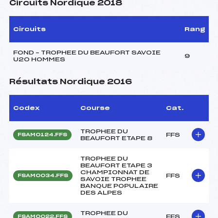
Circuits Nordique 2018
Circuits
Rang
FOND – TROPHEE DU BEAUFORT SAVOIE
9
U20 HOMMES
Résultats Nordique 2016
Codex
Course
Cat.
TROPHEE DU
FFS
FSAM0124.FFS
BEAUFORT ETAPE 8
TROPHEE DU
BEAUFORT ETAPE 3
CHAMPIONNAT DE
FFS
FSAM0034.FFS
SAVOIE TROPHEE
BANQUE POPULAIRE
DES ALPES
TROPHEE DU
FFS
FSAM0022.FFS