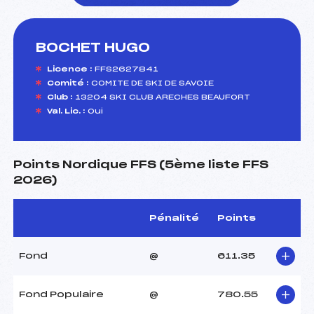
BOCHET HUGO
foi(s) le ski
Licence :
FFS2627841
Comité :
COMITE DE SKI DE SAVOIE
Club :
13204 SKI CLUB ARECHES BEAUFORT
Val. Lic. :
Oui
Points Nordique FFS (5ème liste FFS
2026)
Pénalité
Points
Fond
@
611.35
Fond Populaire
@
780.55