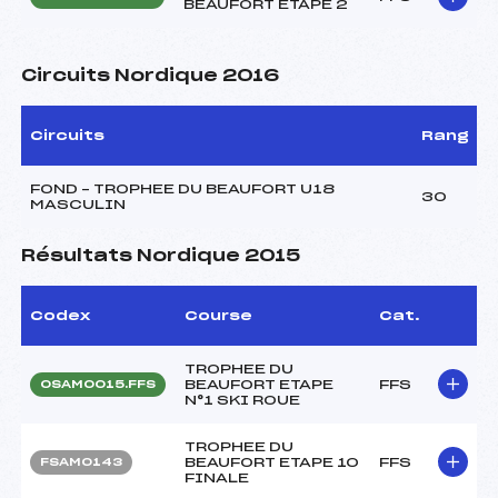
BEAUFORT ETAPE 2
Circuits Nordique 2016
Circuits
Rang
FOND – TROPHEE DU BEAUFORT U18
30
MASCULIN
Résultats Nordique 2015
Codex
Course
Cat.
TROPHEE DU
BEAUFORT ETAPE
FFS
OSAM0015.FFS
N°1 SKI ROUE
TROPHEE DU
BEAUFORT ETAPE 10
FFS
FSAM0143
FINALE