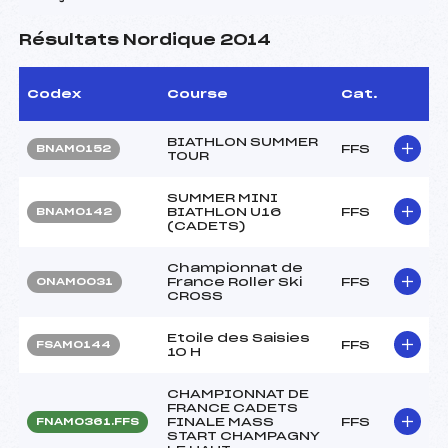
Résultats Nordique 2014
Codex
Course
Cat.
BIATHLON SUMMER
FFS
BNAM0152
TOUR
SUMMER MINI
BIATHLON U16
FFS
BNAM0142
(CADETS)
Championnat de
France Roller Ski
FFS
ONAM0031
CROSS
Etoile des Saisies
FFS
FSAM0144
10 H
CHAMPIONNAT DE
FRANCE CADETS
FINALE MASS
FFS
FNAM0361.FFS
START CHAMPAGNY