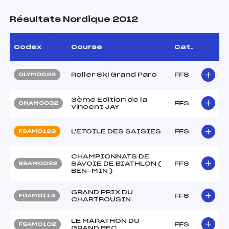
Résultats Nordique 2012
Codex
Course
Cat.
Roller Ski Grand Parc
FFS
OLYM0022
3ème Edition de la
FFS
ONAM0032
Vincent JAY
L'ETOILE DES SAISIES
FFS
FSAM0123
CHAMPIONNATS DE
SAVOIE DE BIATHLON (
FFS
BSAM0022
BEN-MIN )
GRAND PRIX DU
FFS
FDAM0113
CHARTROUSIN
LE MARATHON DU
FFS
FSAM0102
GRAND BEC