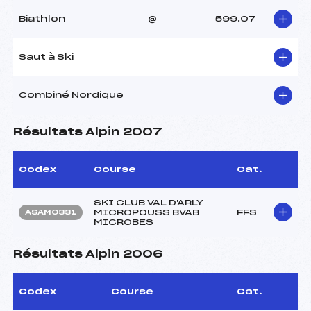
Biathlon
@
599.07
Saut à Ski
Combiné Nordique
Résultats Alpin 2007
Codex
Course
Cat.
SKI CLUB VAL D'ARLY
MICROPOUSS BVAB
FFS
ASAM0331
MICROBES
Résultats Alpin 2006
Codex
Course
Cat.