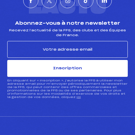
L'ACTU
Abonnez-vous à notre newsletter
Recevez l’actualité de la FFS, des clubs et des Équipes
de France.
Inscription
En cliquant sur « inscription », j’autorise la FFS à utiliser mon
adresse email pour m’envoyer périodiquement la newsletter
de la FFS, qui peut contenir des offres commerciales et
promotionnelles de la FFS ou de ses partenaires. Pour plus
d’informations sur les modalités d’exercice de vos droits et
la gestion de vos données, cliquez
ici