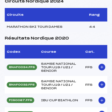
Circuits Nordique 2024
Circuits
Rang
MARATHON SKI TOUR DAMES
44
Résultats Nordique 2020
Codex
Course
Cat.
SAMSE NATIONAL
TOUR U19 / U21 /
FFS
BNAF0034.FFS
SENIOR
SAMSE NATIONAL
TOUR U19 / U21 /
FFS
BNAF0032.FFS
SENIOR
IBU CUP BIATHLON
FFS
FIS0087.FFS