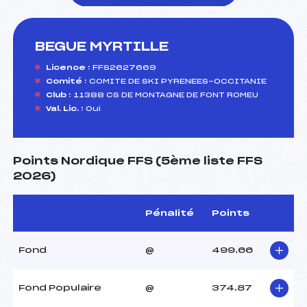
BEGUE MYRTILLE
foi(s) le ski
Licence :
FFS2627669
Comité :
COMITE DE SKI PYRENEES-OCCITANIE
Club :
11388 CS DE MONTAGNE DE FONT ROMEU
Val. Lic. :
Oui
Points Nordique FFS (5ème liste FFS
2026)
Pénalité
Points
Fond
@
499.66
Fond Populaire
@
374.87