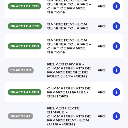
SAMSE BIATHLON
SUMMER TOUR FFS-
FFS
BNAF0171.FFS
CHPT DE FRANCE
Seniors
SAMSE BIATHLON
FFS
BNAF0164.FFS
SUMMER TOUR FFS
SAMSE BIATHLON
SUMMER TOUR FFS-
FFS
BNAF0161.FFS
CHPT DE FRANCE
Seniors
RELAIS Dames –
CHAMPIONNATS DE
FFS
FNAF0186
FRANCE DE SKI DE
FOND (U17->SEN)
CHAMPIONNATS DE
FRANCE U19/ U21 /
FFS
BNAF0141.FFS
SENIORS
RELAIS MIXTE
SIMPLE –
CHAMPIONNATS DE
FFS
BNAT0141
FRANCE BIATHLON
(U19 ->SEN)