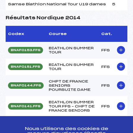
Samse Biathlon National Tour U19 dames
5
Résultats Nordique 2014
Codex
Course
Cat.
BIATHLON SUMMER
FFS
BNAF0153.FFS
TOUR
BIATHLON SUMMER
FFS
BNAF0151.FFS
TOUR
CHPT DE FRANCE
SENIORS
FFS
BNAF0144.FFS
POURSUITE DAME
BIATHLON SUMMER
TOUR FFS – CHPT DE
FFS
BNAF0141.FFS
FRANCE SENIORS
SUBARU BIATHLON
FFS
BNAF0102.FFS
CHALLENGE FFS
Nous utilisons des cookies de