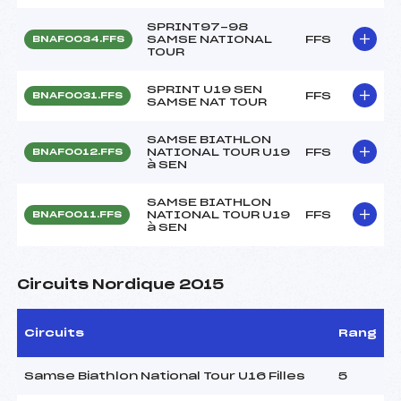
SPRINT97-98
SAMSE NATIONAL
FFS
BNAF0034.FFS
TOUR
SPRINT U19 SEN
FFS
BNAF0031.FFS
SAMSE NAT TOUR
SAMSE BIATHLON
NATIONAL TOUR U19
FFS
BNAF0012.FFS
à SEN
SAMSE BIATHLON
NATIONAL TOUR U19
FFS
BNAF0011.FFS
à SEN
Circuits Nordique 2015
Circuits
Rang
Samse Biathlon National Tour U16 Filles
5