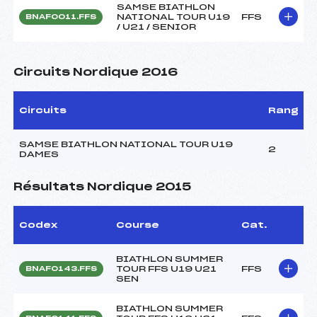
SAMSE BIATHLON
NATIONAL TOUR U19
FFS
BNAF0011.FFS
/ U21 / SENIOR
Circuits Nordique 2016
Circuits
Rang
SAMSE BIATHLON NATIONAL TOUR U19
2
DAMES
Résultats Nordique 2015
Codex
Course
Cat.
BIATHLON SUMMER
TOUR FFS U19 U21
FFS
BNAF0143.FFS
SEN
BIATHLON SUMMER