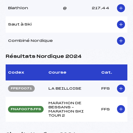
Biathlon
@
217.44
Saut à Ski
Combiné Nordique
Résultats Nordique 2024
Codex
Course
Cat.
LA BEILLOISE
FFS
FPEF0071
MARATHON DE
BESSANS –
FFS
FNAF0075.FFS
MARATHON SKI
TOUR 2