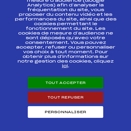
mesure d’audience (Google
Analytics) afin d’analyser la
SUBARU BIATHLON
FFS
BNAF0101.FFS
fréquentation du site, vous
CHALLENGE FFS
proposer du contenu vidéo et les
performances du site, ainsi que des
LA SAVOYARDE 73
cookies permettant le
CAISSE D'EPARGNE
fonctionnement du site. Les
CLASSIQUE
FFS
FSAF0103
cookies de mesure d’audience ne
PETITES
sont déposés qu’avec votre
DISTANCES
consentement. Vous pouvez
accepter, refuser ou personnaliser
LA SAVOYARDE 73
vos choix à tout moment. Pour
CAISSE D'EPARGNE
obtenir plus d'informations sur
CLASSIQUE
FFS
FSAF0104
notre gestion des cookies, cliquez
PETITES
ici
.
DISTANCES
LA SAVOYARDE 73
TOUT ACCEPTER
CAISSE D'EPARGNE
FFS
FSAF0093
SKATE PETITES
DISTANCES
TOUT REFUSER
SUBARU BIATHLON
CHALLENGE FFS
FFS
BNAF0072.FFS
PERSONNALISER
SPRINT DAMES
sans Tirs
SUBARU BIATHLON