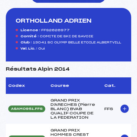
ORTHOLLAND ADRIEN
foi(s) le ski
Licence :
FFS2626977
Comité :
COMITE DE SKI DE SAVOIE
Club :
13041 SC OLYMP BELLE ETOILE ALBERTVILL
Val. Lic. :
Oui
Résultats Alpin 2014
Codex
Course
Cat.
GRAND PRIX
D'ARECHES (Pierre
BLANC) BVAB
FFS
ASAM0951.FFS
QUALIF COUPE DE
LA FEDERATION
GRAND PRIX
HOMMES CREST