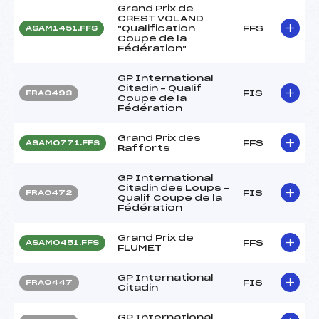
Grand Prix de
CREST VOLAND
"Qualification
FFS
ASAM1451.FFS
Coupe de la
Fédération"
GP International
Citadin – Qualif
FIS
FRA0493
Coupe de la
Fédération
Grand Prix des
FFS
ASAM0771.FFS
Rafforts
GP International
Citadin des Loups –
FIS
FRA0472
Qualif Coupe de la
Fédération
Grand Prix de
FFS
ASAM0451.FFS
FLUMET
GP International
FIS
FRA0447
Citadin
GP International