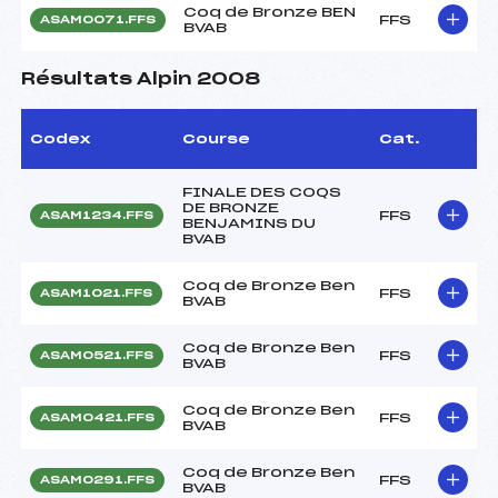
Coq de Bronze BEN
FFS
ASAM0071.FFS
BVAB
Résultats Alpin 2008
Codex
Course
Cat.
FINALE DES COQS
DE BRONZE
FFS
ASAM1234.FFS
BENJAMINS DU
BVAB
Coq de Bronze Ben
FFS
ASAM1021.FFS
BVAB
Coq de Bronze Ben
FFS
ASAM0521.FFS
BVAB
Coq de Bronze Ben
FFS
ASAM0421.FFS
BVAB
Coq de Bronze Ben
FFS
ASAM0291.FFS
BVAB