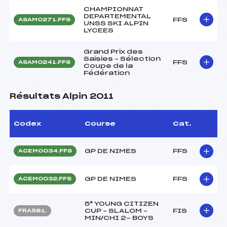
CHAMPIONNAT
DEPARTEMENTAL
FFS
ASAM0271.FFS
UNSS SKI ALPIN
LYCEES
Grand Prix des
Saisies – Sélection
FFS
ASAM0241.FFS
Coupe de la
Fédération
Résultats Alpin 2011
Codex
Course
Cat.
GP DE NIMES
FFS
ACEM0034.FFS
GP DE NIMES
FFS
ACEM0032.FFS
5° YOUNG CITIZEN
CUP – SLALOM –
FIS
FRA581.
MIN/CHI 2- BOYS