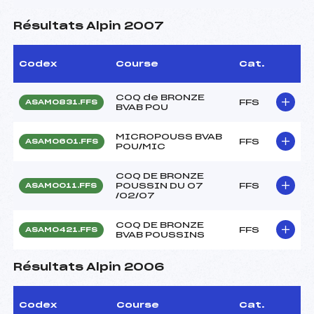
Résultats Alpin 2007
Codex
Course
Cat.
COQ de BRONZE
FFS
ASAM0831.FFS
BVAB POU
MICROPOUSS BVAB
FFS
ASAM0601.FFS
POU/MIC
COQ DE BRONZE
POUSSIN DU 07
FFS
ASAM0011.FFS
/02/07
COQ DE BRONZE
FFS
ASAM0421.FFS
BVAB POUSSINS
Résultats Alpin 2006
Codex
Course
Cat.