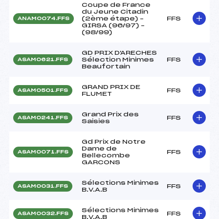
Coupe de France
du Jeune Citadin
(2ème étape) –
FFS
ANAM0074.FFS
GIRSA (96/97) –
(98/99)
GD PRIX D'ARECHES
Sélection Minimes
FFS
ASAM0621.FFS
Beaufortain
GRAND PRIX DE
FFS
ASAM0501.FFS
FLUMET
Grand Prix des
FFS
ASAM0241.FFS
Saisies
Gd Prix de Notre
Dame de
FFS
ASAM0071.FFS
Bellecombe
GARCONS
Sélections Minimes
FFS
ASAM0031.FFS
B.V.A.B
Sélections Minimes
FFS
ASAM0032.FFS
B.V.A.B