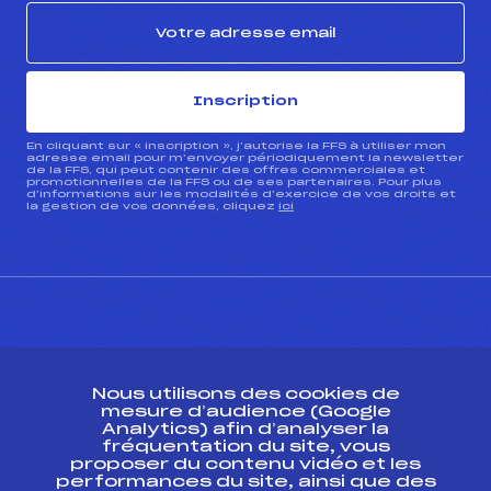
Inscription
En cliquant sur « inscription », j’autorise la FFS à utiliser mon
adresse email pour m’envoyer périodiquement la newsletter
de la FFS, qui peut contenir des offres commerciales et
promotionnelles de la FFS ou de ses partenaires. Pour plus
d’informations sur les modalités d’exercice de vos droits et
la gestion de vos données, cliquez
ici
CONTACT
Nous utilisons des cookies de
ESPACE PRESSE
mesure d’audience (Google
Analytics) afin d’analyser la
fréquentation du site, vous
Ressources
proposer du contenu vidéo et les
performances du site, ainsi que des
Pass’Neige