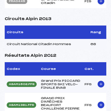
FIS
FRA0445
Citadin
Circuits Alpin 2013
Circuits
Rang
Circuit National Citadin Hommes
68
Résultats Alpin 2012
Codex
Course
Cat.
Grand Prix PICCARD
SPORTS SKI VELO-
FFS
ASAM1602.FFS
FINALE BVAB
GRAND PRIX
D'ARÊCHES
BEAUFORT
FFS
ASAM1381.FFS
CHALLENGE PIERRE