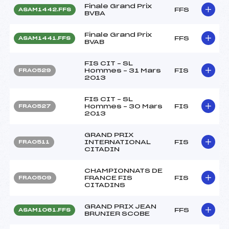
Finale Grand Prix
FFS
ASAM1442.FFS
BVBA
Finale Grand Prix
FFS
ASAM1441.FFS
BVAB
FIS CIT – SL
Hommes – 31 Mars
FIS
FRA0529
2013
FIS CIT – SL
Hommes – 30 Mars
FIS
FRA0527
2013
GRAND PRIX
INTERNATIONAL
FIS
FRA0511
CITADIN
CHAMPIONNATS DE
FRANCE FIS
FIS
FRA0509
CITADINS
GRAND PRIX JEAN
FFS
ASAM1061.FFS
BRUNIER SCOBE