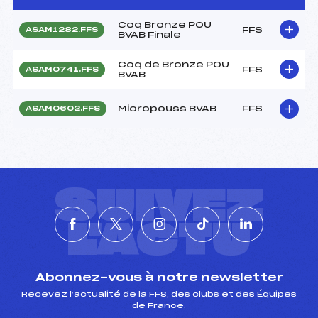
Coq Bronze POU
FFS
ASAM1282.FFS
BVAB Finale
Coq de Bronze POU
FFS
ASAM0741.FFS
BVAB
Micropouss BVAB
FFS
ASAM0602.FFS
SUIVEZ
L'ACTU
Abonnez-vous à notre newsletter
Recevez l’actualité de la FFS, des clubs et des Équipes
de France.