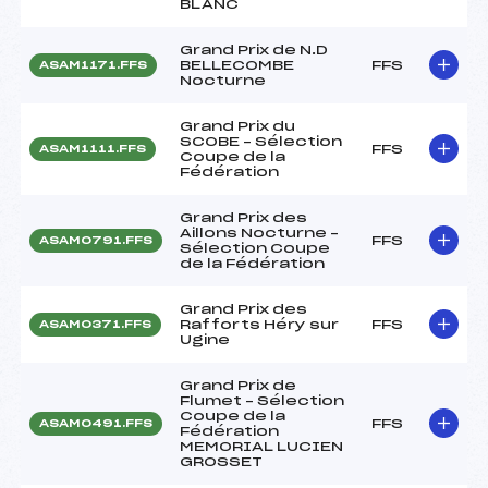
BLANC
Grand Prix de N.D
BELLECOMBE
FFS
ASAM1171.FFS
Nocturne
Grand Prix du
SCOBE – Sélection
FFS
ASAM1111.FFS
Coupe de la
Fédération
Grand Prix des
Aillons Nocturne –
FFS
ASAM0791.FFS
Sélection Coupe
de la Fédération
Grand Prix des
Rafforts Héry sur
FFS
ASAM0371.FFS
Ugine
Grand Prix de
Flumet – Sélection
Coupe de la
FFS
ASAM0491.FFS
Fédération
MEMORIAL LUCIEN
GROSSET