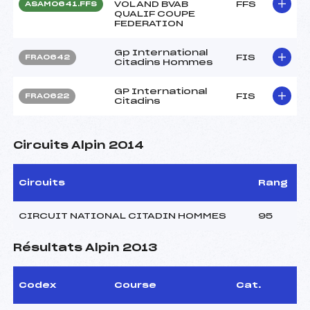
VOLAND BVAB
FFS
ASAM0641.FFS
QUALIF COUPE
FEDERATION
Gp International
FIS
FRA0642
Citadins Hommes
GP International
FIS
FRA0622
Citadins
Circuits Alpin 2014
Circuits
Rang
CIRCUIT NATIONAL CITADIN HOMMES
95
Résultats Alpin 2013
Codex
Course
Cat.