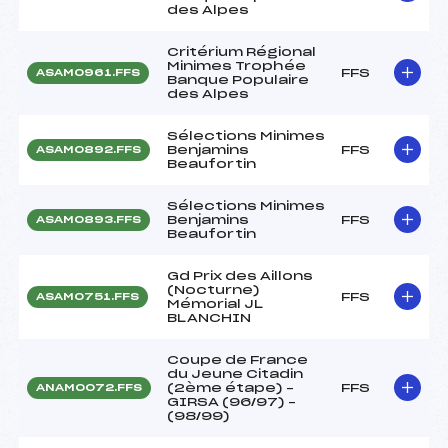
des Alpes
Critérium Régional
Minimes Trophée
FFS
ASAM0961.FFS
Banque Populaire
des Alpes
Sélections Minimes
Benjamins
FFS
ASAM0892.FFS
Beaufortin
Sélections Minimes
Benjamins
FFS
ASAM0893.FFS
Beaufortin
Gd Prix des Aillons
(Nocturne)
FFS
ASAM0751.FFS
Mémorial JL
BLANCHIN
Coupe de France
du Jeune Citadin
(2ème étape) –
FFS
ANAM0072.FFS
GIRSA (96/97) –
(98/99)