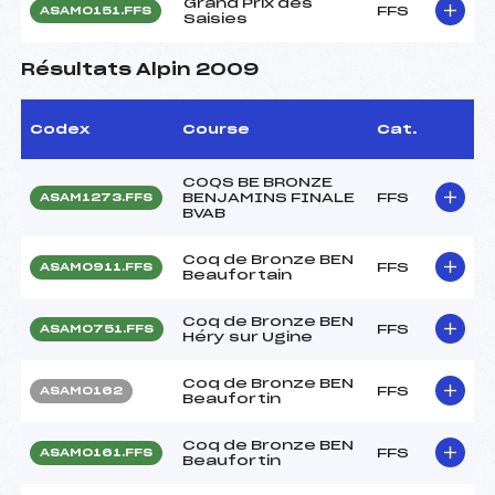
Grand Prix des
FFS
ASAM0151.FFS
Saisies
Résultats Alpin 2009
Codex
Course
Cat.
COQS BE BRONZE
BENJAMINS FINALE
FFS
ASAM1273.FFS
BVAB
Coq de Bronze BEN
FFS
ASAM0911.FFS
Beaufortain
Coq de Bronze BEN
FFS
ASAM0751.FFS
Héry sur Ugine
Coq de Bronze BEN
FFS
ASAM0162
Beaufortin
Coq de Bronze BEN
FFS
ASAM0161.FFS
Beaufortin