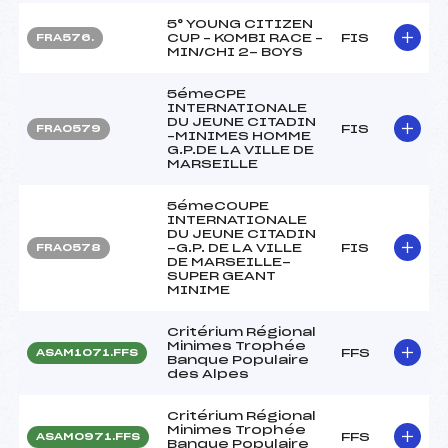
5° YOUNG CITIZEN
CUP – KOMBI RACE –
FIS
FRA576.
MIN/CHI 2- BOYS
5émeCPE
INTERNATIONALE
DU JEUNE CITADIN
FIS
FRA0579
–MINIMES HOMME
G.P.DE LA VILLE DE
MARSEILLE
5émeCOUPE
INTERNATIONALE
DU JEUNE CITADIN
-G.P. DE LA VILLE
FIS
FRA0578
DE MARSEILLE-
SUPER GEANT
MINIME
Critérium Régional
Minimes Trophée
FFS
ASAM1071.FFS
Banque Populaire
des Alpes
Critérium Régional
Minimes Trophée
FFS
ASAM0971.FFS
Banque Populaire