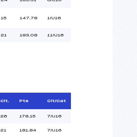
15
147.78
1/U16
21
193.08
11/U16
Clt.
Pts
Clt/Cat
26
178.15
7/U16
21
181.84
7/U16