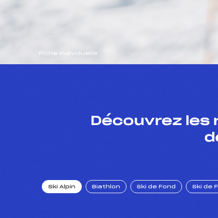
Fiche individuelle
Découvrez les 
d
Ski Alpin
Biathlon
Ski de Fond
Ski de 