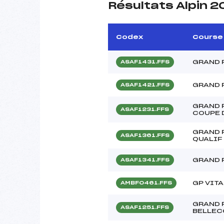
Résultats Alpin 2
Codex
Course
GRAND 
ASAF1431.FFS
GRAND 
ASAF1421.FFS
GRAND 
ASAF1231.FFS
COUPE 
GRAND 
ASAF1361.FFS
QUALIF
GRAND 
ASAF1341.FFS
GP VIT
AMBF0461.FFS
GRAND 
ASAF1251.FFS
BELLEC