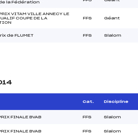
e la Fédération
RIX VITAM VILLE ANNECY LE
QUALIF COUPE DE LA
FFS
Géant
TION
rix de FLUMET
FFS
Slalom
014
Cat.
Discipline
RIX FINALE BVAB
FFS
Slalom
RIX FINALE BVAB
FFS
Slalom