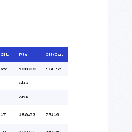
Clt.
Pts
Clt/Cat
22
186.88
11/U16
Abs
Abs
17
186.23
7/U16
24
183.31
6/U16