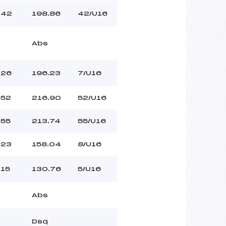
42
198.86
42/U16
Abs
26
196.23
7/U16
52
216.90
52/U16
55
213.74
55/U16
23
158.04
8/U16
15
130.76
5/U16
Abs
Dsq