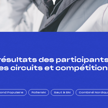
résultats des participants
es circuits et compétition
Fond Populaire
Rollerski
Saut à Ski
Combiné Nordiq