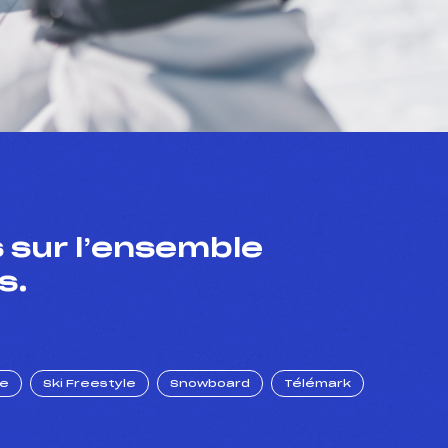
 sur l’ensemble
s.
ue
Ski Freestyle
Snowboard
Télémark