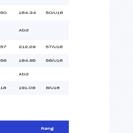
50
164.34
50/U16
Abd
57
212.29
57/U16
56
184.85
56/U16
Abd
18
191.08
8/U16
Rang