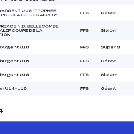
'ARGENT U 16 "TROPHEE
FFS
Géant
 POPULAIRE DES ALPES"
RIX DE N.D. BELLECOMBE
ALIF COUPE DE LA
FFS
Slalom
TION
'Argent U16
FFS
Super G
'Argent U16
FFS
Géant
'Argent U16
FFS
Slalom
on U14-U16
FFS
Géant
4