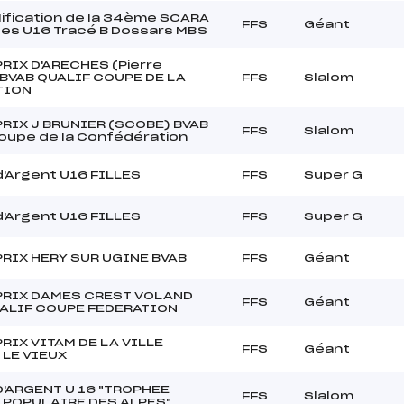
lification de la 34ème SCARA
FFS
Géant
lles U16 Tracé B Dossars MBS
RIX D'ARECHES (Pierre
BVAB QUALIF COUPE DE LA
FFS
Slalom
TION
RIX J BRUNIER (SCOBE) BVAB
FFS
Slalom
Coupe de la Confédération
'Argent U16 FILLES
FFS
Super G
'Argent U16 FILLES
FFS
Super G
RIX HERY SUR UGINE BVAB
FFS
Géant
PRIX DAMES CREST VOLAND
FFS
Géant
UALIF COUPE FEDERATION
RIX VITAM DE LA VILLE
FFS
Géant
LE VIEUX
'ARGENT U 16 "TROPHEE
FFS
Slalom
 POPULAIRE DES ALPES"