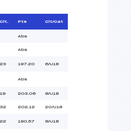
Clt.
Pts
Clt/Cat
Abs
Abs
23
197.20
6/U18
Abs
19
203.06
8/U18
32
202.12
20/U18
22
190.57
8/U18