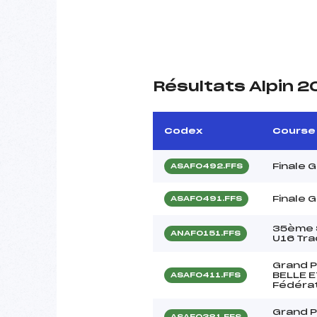
Résultats Alpin 2
Codex
Course
Finale 
ASAF0492.FFS
Finale 
ASAF0491.FFS
35ème S
ANAF0151.FFS
U16 Tr
Grand P
BELLE E
ASAF0411.FFS
Fédéra
Grand P
ASAF0381.FFS