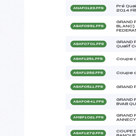
Pré Qua
ANAF0123.FFS
2014 Fi
GRAND P
BLANC) 
ASAF0951.FFS
FEDERA
GRAND P
ASAF0701.FFS
Qualif 
Coupe d
ASAF1251.FFS
Coupe d
ASAF1252.FFS
GRAND P
ASAF0511.FFS
GRAND 
ASAF0641.FFS
BVAB Q
GRAND P
AMBF1021.FFS
ANNECY 
COUPE D
ASAF1272.FFS
BANQUE