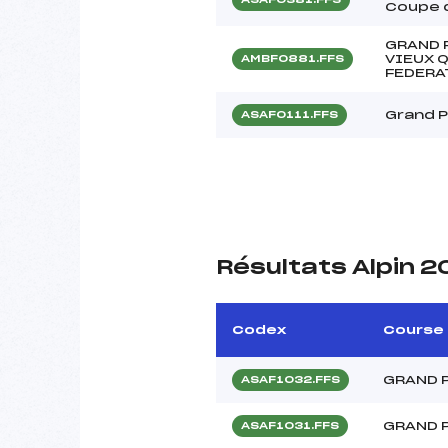
Coupe d
GRAND P
VIEUX 
AMBF0881.FFS
FEDERA
Grand P
ASAF0111.FFS
Résultats Alpin 2
Codex
Course
GRAND P
ASAF1032.FFS
GRAND P
ASAF1031.FFS