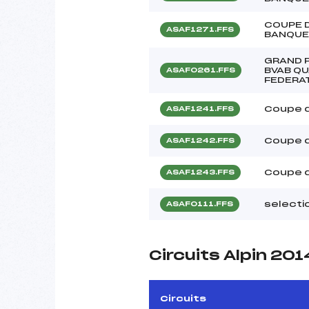
COUPE D
ASAF1271.FFS
BANQUE
GRAND P
BVAB QU
ASAF0261.FFS
FEDERA
Coupe d
ASAF1241.FFS
Coupe d
ASAF1242.FFS
Coupe d
ASAF1243.FFS
selecti
ASAF0111.FFS
Circuits Alpin 201
Circuits