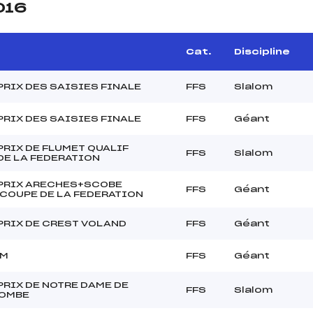
016
Cat.
Discipline
PRIX DES SAISIES FINALE
FFS
Slalom
PRIX DES SAISIES FINALE
FFS
Géant
PRIX DE FLUMET QUALIF
FFS
Slalom
DE LA FEDERATION
PRIX ARECHES+SCOBE
FFS
Géant
 COUPE DE LA FEDERATION
PRIX DE CREST VOLAND
FFS
Géant
AM
FFS
Géant
PRIX DE NOTRE DAME DE
FFS
Slalom
OMBE