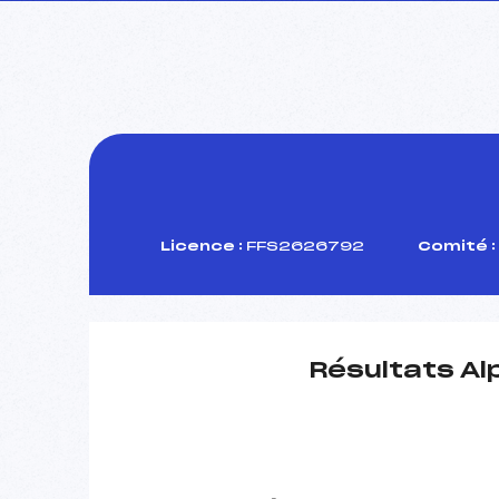
Licence :
FFS2626792
Comité :
Résultats Al