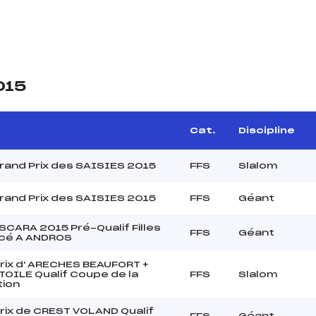
015
Cat.
Discipline
Grand Prix des SAISIES 2015
FFS
Slalom
Grand Prix des SAISIES 2015
FFS
Géant
CARA 2015 Pré-Qualif Filles
FFS
Géant
acé A ANDROS
rix d' ARECHES BEAUFORT +
TOILE Qualif Coupe de la
FFS
Slalom
tion
rix de CREST VOLAND Qualif
FFS
Géant