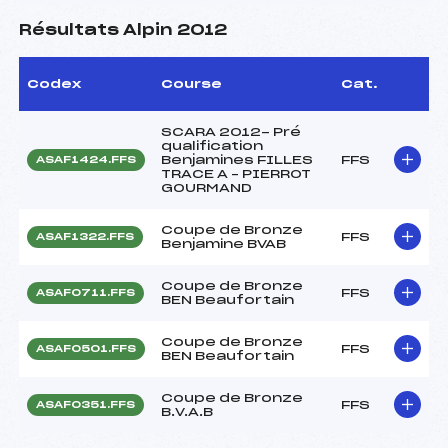
Résultats Alpin 2012
Codex
Course
Cat.
SCARA 2012- Pré
qualification
Benjamines FILLES
FFS
ASAF1424.FFS
TRACE A – PIERROT
GOURMAND
Coupe de Bronze
FFS
ASAF1322.FFS
Benjamine BVAB
Coupe de Bronze
FFS
ASAF0711.FFS
BEN Beaufortain
Coupe de Bronze
FFS
ASAF0501.FFS
BEN Beaufortain
Coupe de Bronze
FFS
ASAF0351.FFS
B.V.A.B