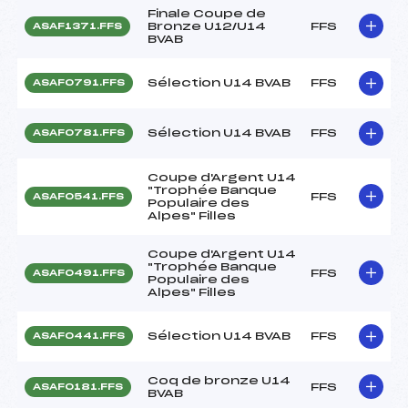
Finale Coupe de
Bronze U12/U14
FFS
ASAF1371.FFS
BVAB
Sélection U14 BVAB
FFS
ASAF0791.FFS
Sélection U14 BVAB
FFS
ASAF0781.FFS
Coupe d'Argent U14
"Trophée Banque
FFS
ASAF0541.FFS
Populaire des
Alpes" Filles
Coupe d'Argent U14
"Trophée Banque
FFS
ASAF0491.FFS
Populaire des
Alpes" Filles
Sélection U14 BVAB
FFS
ASAF0441.FFS
Coq de bronze U14
FFS
ASAF0181.FFS
BVAB