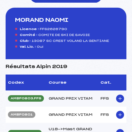
MORAND NAOMI
foi(s) le ski
Licence :
FFS2626790
Comité :
COMITE DE SKI DE SAVOIE
Club :
13087 SC CREST VOLAND LA GENTIANE
Val. Lic. :
Oui
Résultats Alpin 2019
Codex
Course
Cat.
GRAND PRIX VITAM
FFS
AMBF0803.FFS
GRAND PRIX VITAM
FFS
AMBF0801
U18->Mast GRAND