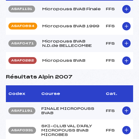
Micropouss BVAB Finale
FFS
ASAF1131
Micropouss BVAB 1999
FFS
ASAF0694
Micropouss BVAB
FFS
ASAF0471
N.D.de BELLECOMBE
Micropouss BVAB
FFS
ASAF0282
Résultats Alpin 2007
Codex
Course
Cat.
FINALE MICROPOUSS
FFS
ASAF1191
BVAB
SKI-CLUB VAL D'ARLY
MICROPOUSS BVAB
FFS
ASAF0331
MICROBES