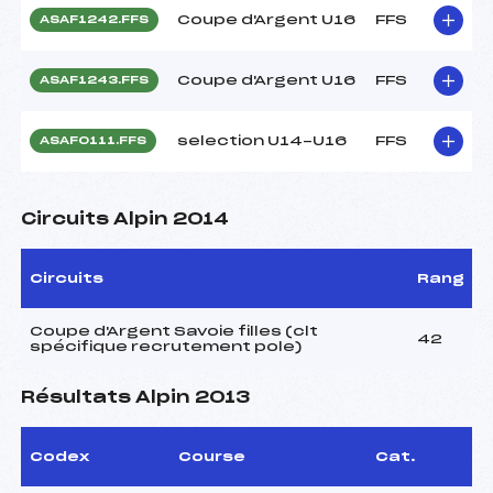
Coupe d'Argent U16
FFS
ASAF1242.FFS
Coupe d'Argent U16
FFS
ASAF1243.FFS
selection U14-U16
FFS
ASAF0111.FFS
Circuits Alpin 2014
Circuits
Rang
Coupe d'Argent Savoie filles (clt
42
spécifique recrutement pole)
Résultats Alpin 2013
Codex
Course
Cat.