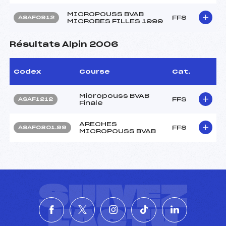
MICROPOUSS BVAB
FFS
ASAF0912
MICROBES FILLES 1999
Résultats Alpin 2006
Codex
Course
Cat.
Micropouss BVAB
FFS
ASAF1212
Finale
ARECHES
FFS
ASAF0801.99
MICROPOUSS BVAB
SUIVEZ
L'ACTU