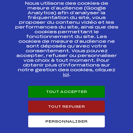
Nous utilisons des cookies de
ESPACE PRESSE
mesure d’audience (Google
Analytics) afin d’analyser la
fréquentation du site, vous
Ressources
proposer du contenu vidéo et les
performances du site, ainsi que des
Pass’Neige
cookies permettant le
Projet sportif fédéral
fonctionnement du site. Les
cookies de mesure d’audience ne
Projet de performance fédéral
sont déposés qu’avec votre
Antidopage
consentement. Vous pouvez
Pôle Développement, Formation, Suivi
accepter, refuser ou personnaliser
Scientifique
vos choix à tout moment. Pour
Listes ministérielles
obtenir plus d'informations sur
notre gestion des cookies, cliquez
Pôle vie de l’athlète
ici
.
Enseignement professionnel
Informatique et chronométrage
Circuits
TOUT ACCEPTER
Carrières
Développement des habiletés mentales
TOUT REFUSER
PERSONNALISER
© 2026 Fédération Française de Ski
Mentions légales
Politique de