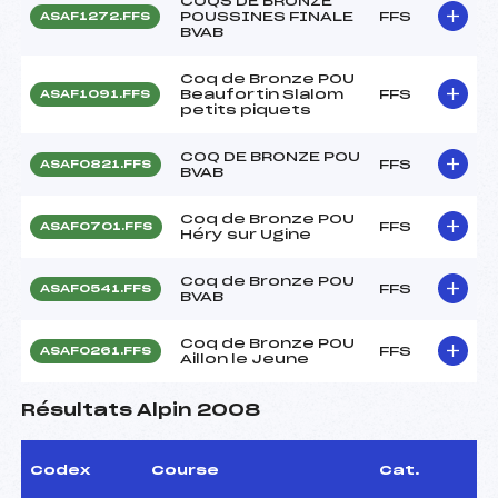
COQS DE BRONZE
POUSSINES FINALE
FFS
ASAF1272.FFS
BVAB
Coq de Bronze POU
Beaufortin Slalom
FFS
ASAF1091.FFS
petits piquets
COQ DE BRONZE POU
FFS
ASAF0821.FFS
BVAB
Coq de Bronze POU
FFS
ASAF0701.FFS
Héry sur Ugine
Coq de Bronze POU
FFS
ASAF0541.FFS
BVAB
Coq de Bronze POU
FFS
ASAF0261.FFS
Aillon le Jeune
Résultats Alpin 2008
Codex
Course
Cat.