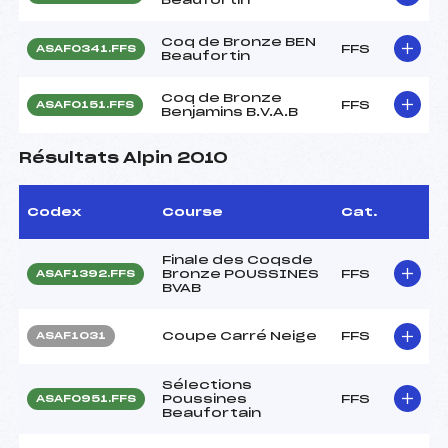
Coq de Bronze BEN
FFS
ASAF0341.FFS
Beaufortin
Coq de Bronze
FFS
ASAF0151.FFS
Benjamins B.V.A.B
Résultats Alpin 2010
Codex
Course
Cat.
Finale des Coqsde
Bronze POUSSINES
FFS
ASAF1392.FFS
BVAB
Coupe Carré Neige
FFS
ASAF1031
Sélections
Poussines
FFS
ASAF0951.FFS
Beaufortain