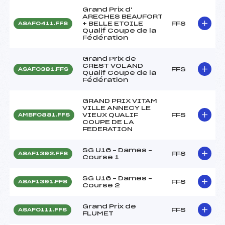
Grand Prix d'
ARECHES BEAUFORT
+ BELLE ETOILE
FFS
ASAF0411.FFS
Qualif Coupe de la
Fédération
Grand Prix de
CREST VOLAND
FFS
ASAF0381.FFS
Qualif Coupe de la
Fédération
GRAND PRIX VITAM
VILLE ANNECY LE
VIEUX QUALIF
FFS
AMBF0881.FFS
COUPE DE LA
FEDERATION
SG U16 – Dames –
FFS
ASAF1392.FFS
Course 1
SG U16 – Dames –
FFS
ASAF1391.FFS
Course 2
Grand Prix de
FFS
ASAF0111.FFS
FLUMET