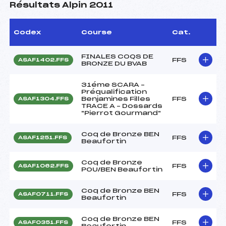
Résultats Alpin 2011
Codex
Course
Cat.
FINALES COQS DE
FFS
ASAF1402.FFS
BRONZE DU BVAB
31éme SCARA –
Préqualification
Benjamines Filles
FFS
ASAF1304.FFS
TRACE A – Dossards
"Pierrot Gourmand"
Coq de Bronze BEN
FFS
ASAF1251.FFS
Beaufortin
Coq de Bronze
FFS
ASAF1062.FFS
POU/BEN Beaufortin
Coq de Bronze BEN
FFS
ASAF0711.FFS
Beaufortin
Coq de Bronze BEN
FFS
ASAF0351.FFS
Beaufortin