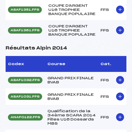
COUPE D'ARGENT
U16 TROPHEE
FFS
ASAF1351.FFS
BANQUE POPULAIRE
COUPE D'ARGENT
U16 TROPHEE
FFS
ASAF1361.FFS
BANQUE POPULAIRE
Résultats Alpin 2014
Codex
Course
Cat.
GRAND PRIX FINALE
FFS
ASAF1032.FFS
BVAB
GRAND PRIX FINALE
FFS
ASAF1031.FFS
BVAB
Qualification de la
34ème SCARA 2014
FFS
ANAF0122.FFS
Filles U16 Dossards
MBS