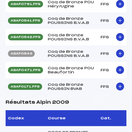
Coq de Bronze POU
FFS
ASAF0761.FFS
Héry/Ugine
Coq de Bronze
FFS
ASAF0541.FFS
POUSSINS B.V.A.B
Coq de Bronze
FFS
ASAF0542.FFS
POUSSINS B.V.A.B
Coq de Bronze
FFS
ASAF0543
POUSSINS B.V.A.B
Coq de Bronze POU
FFS
ASAF0471.FFS
Beaufortin
Coq de Bronze
FFS
ASAF0171.FFS
POUSSIN BVAB
Résultats Alpin 2009
Codex
Course
Cat.