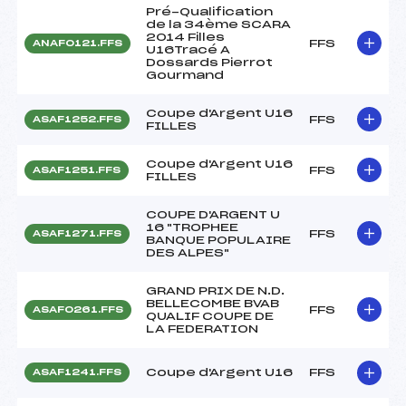
Pré-Qualification
de la 34ème SCARA
2014 Filles
FFS
ANAF0121.FFS
U16Tracé A
Dossards Pierrot
Gourmand
Coupe d'Argent U16
FFS
ASAF1252.FFS
FILLES
Coupe d'Argent U16
FFS
ASAF1251.FFS
FILLES
COUPE D'ARGENT U
16 "TROPHEE
FFS
ASAF1271.FFS
BANQUE POPULAIRE
DES ALPES"
GRAND PRIX DE N.D.
BELLECOMBE BVAB
FFS
ASAF0261.FFS
QUALIF COUPE DE
LA FEDERATION
Coupe d'Argent U16
FFS
ASAF1241.FFS