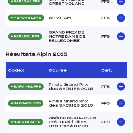
FFS
ASAF1341.FFS
CREST VOLAND
GP VITAM
FFS
AMBF0461.FFS
GRAND PRIX DE
NOTRE DAME DE
FFS
ASAF1251.FFS
BELLECOMBE
Résultats Alpin 2015
Codex
Course
Cat.
Finale Grand Prix
FFS
ASAF0492.FFS
des SAISIES 2015
Finale Grand Prix
FFS
ASAF0491.FFS
des SAISIES 2015
35ème SCARA 2015
Pré-Qualif Filles
FFS
ANAF0152.FFS
U16 Tracé B MBS