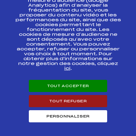
mesure d’audience (Google
COUPE DU DAUPHINE
FFS
FDAF0025
Analytics) afin d’analyser la
fréquentation du site, vous
proposer du contenu vidéo et les
performances du site, ainsi que des
Résultats Nordique 2007
cookies permettant le
fonctionnement du site. Les
cookies de mesure d’audience ne
Codex
Course
Cat.
sont déposés qu’avec votre
consentement. Vous pouvez
accepter, refuser ou personnaliser
GRAND PRIX DE SAINT
FFS
FDAF0096
vos choix à tout moment. Pour
EGREVE
obtenir plus d'informations sur
notre gestion des cookies, cliquez
Championat du
ici
.
FFS
FDAF0085
Dauphiné
TOUT ACCEPTER
COUPE DU DAUPHINE
FFS
FDAF0076
TOUT REFUSER
TRAVERSEE DE
BELLEDONNE COURSE
FFS
FDAF0065
POPULAIRE
PERSONNALISER
COUPE DU DAUPHINE
FFS
FDAF0052