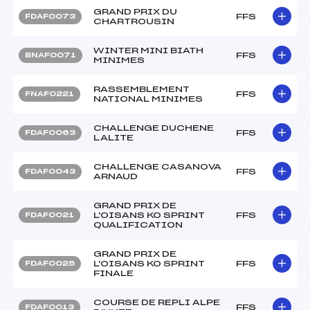
GRAND PRIX DU
FFS
FDAF0073
CHARTROUSIN
WINTER MINI BIATH
FFS
BNAF0071
MINIMES
RASSEMBLEMENT
FFS
FNAF0221
NATIONAL MINIMES
CHALLENGE DUCHENE
FFS
FDAF0063
LALITE
CHALLENGE CASANOVA
FFS
FDAF0043
ARNAUD
GRAND PRIX DE
L'OISANS KO SPRINT
FFS
FDAF0021
QUALIFICATION
GRAND PRIX DE
L'OISANS KO SPRINT
FFS
FDAF0025
FINALE
COURSE DE REPLI ALPE
FFS
FDAF0013