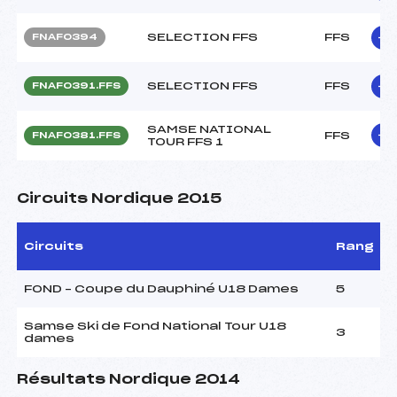
SELECTION FFS
FFS
FNAF0394
SELECTION FFS
FFS
FNAF0391.FFS
SAMSE NATIONAL
FFS
FNAF0381.FFS
TOUR FFS 1
Circuits Nordique 2015
Circuits
Rang
FOND – Coupe du Dauphiné U18 Dames
5
Samse Ski de Fond National Tour U18
3
dames
Résultats Nordique 2014