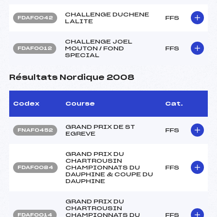
CHALLENGE DUCHENE
FFS
FDAF0042
LALITE
CHALLENGE JOEL
MOUTON / FOND
FFS
FDAF0012
SPECIAL
Résultats Nordique 2008
Codex
Course
Cat.
GRAND PRIX DE ST
FFS
FNAF0452
EGREVE
GRAND PRIX DU
CHARTROUSIN
CHAMPIONNATS DU
FFS
FDAF0084
DAUPHINE & COUPE DU
DAUPHINE
GRAND PRIX DU
CHARTROUSIN
CHAMPIONNATS DU
FFS
FDAF0014