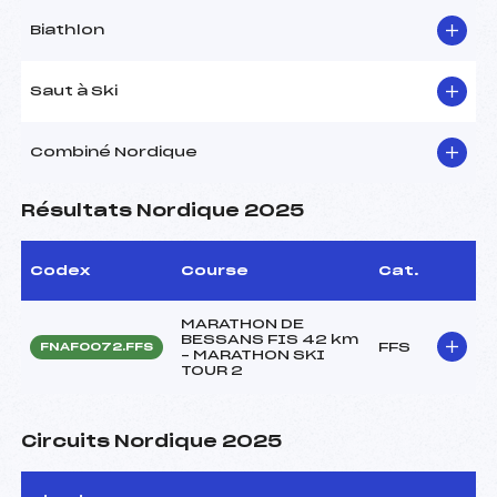
Biathlon
Saut à Ski
Combiné Nordique
Résultats Nordique 2025
Codex
Course
Cat.
MARATHON DE
BESSANS FIS 42 km
FFS
FNAF0072.FFS
– MARATHON SKI
TOUR 2
Circuits Nordique 2025