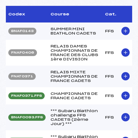
Codex
Course
Cat.
SUMMER MINI
FFS
BNAF0143
BIATHLON CADETS
RELAIS DAMES
CHAMPIONNATS DE
FFS
FNAF0406
FRANCE DES CLUBS
1ère DIVISION
RELAIS MIXTE
CHAMPIONNATS DE
FFS
FNAT0371
FRANCE CADETS
CHAMPIONNATS DE
FFS
FNAF0371.FFS
FRANCE CADETS
*** Subaru Biathlon
challenge FFS
FFS
BNAF0093.FFS
CADETS (2ème
Jour) ***
*** Subaru Biathlon