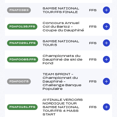
SAMSE NATIONAL
FFS
FNAF0383
TOUR FFS FINALE
Concours Annuel
Col du Barioz –
FFS
FDAF0135.FFS
Coupe du Dauphiné
SAMSE NATIONAL
FFS
FNAF0291.FFS
TOUR 5
Championnats du
Dauphiné de ski de
FFS
FDAF0085.FFS
Fond
TEAM SPRINT –
Championnat du
Dauphiné –
FFS
FDAF0075
Challenge Banque
Populaire
/// FINALE VERCORS
NORDIQUE TOUR
SAMSE NATIONAL
FFS
FNAF0161.FFS
TOUR FFS 4 MASS
START