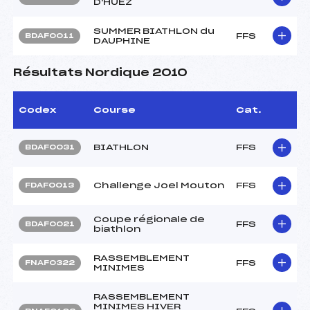
D'HUEZ
SUMMER BIATHLON du
FFS
BDAF0011
DAUPHINE
Résultats Nordique 2010
Codex
Course
Cat.
BIATHLON
FFS
BDAF0031
Challenge Joel Mouton
FFS
FDAF0013
Coupe régionale de
FFS
BDAF0021
biathlon
RASSEMBLEMENT
FFS
FNAF0322
MINIMES
RASSEMBLEMENT
MINIMES HIVER