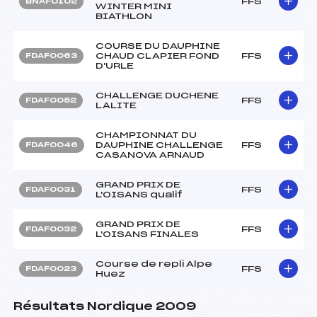
FFS
BNAF0102
WINTER MINI
BIATHLON
COURSE DU DAUPHINE
CHAUD CLAPIER FOND
FFS
FDAF0063
D'URLE
CHALLENGE DUCHENE
FFS
FDAF0052
LALITE
CHAMPIONNAT DU
DAUPHINE CHALLENGE
FFS
FDAF0046
CASANOVA ARNAUD
GRAND PRIX DE
FFS
FDAF0031
L'OISANS qualif
GRAND PRIX DE
FFS
FDAF0032
L'OISANS FINALES
Course de repli Alpe
FFS
FDAF0023
Huez
Résultats Nordique 2009