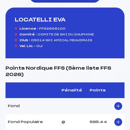
LOCATELLI EVA
foi(s) le ski
Licence :
FFS2626100
Comité :
COMITE DE SKI DU DAUPHINE
Club :
05014 SKI AMICAL MEAUDRAIS
Val. Lic. :
Oui
Points Nordique FFS (5ème liste FFS
2026)
Pénalité
Points
Fond
Fond Populaire
@
585.44