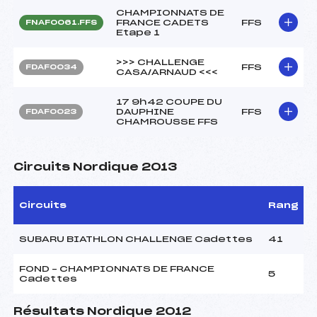
CHAMPIONNATS DE
FRANCE CADETS
FFS
FNAF0061.FFS
Etape 1
>>> CHALLENGE
FFS
FDAF0034
CASA/ARNAUD <<<
17 9h42 COUPE DU
DAUPHINE
FFS
FDAF0023
CHAMROUSSE FFS
Circuits Nordique 2013
Circuits
Rang
SUBARU BIATHLON CHALLENGE Cadettes
41
FOND – CHAMPIONNATS DE FRANCE
5
Cadettes
Résultats Nordique 2012