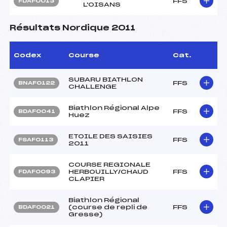
FFS
FDAF0013
L'OISANS
Résultats Nordique 2011
Codex
Course
Cat.
SUBARU BIATHLON
FFS
BNAF0122
CHALLENGE
Biathlon Régional Alpe
FFS
BDAF0041
Huez
ETOILE DES SAISIES
FFS
FSAF0113
2011
COURSE REGIONALE
HERBOUILLY/CHAUD
FFS
FDAF0093
CLAPIER
Biathlon Régional
(course de repli de
FFS
BDAF0021
Gresse)