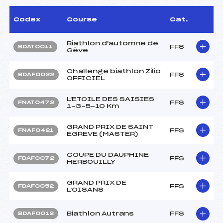
Codex
Course
Cat.
Biathlon d'automne de
FFS
BDAT0011
Gève
Challenge biathlon Zilio
FFS
BDAF0022
OFFICIEL
L'ETOILE DES SAISIES
FFS
FNAT0472
1-3-5-10 Km
GRAND PRIX DE SAINT
FFS
FNAF0421
EGREVE (MASTER)
COUPE DU DAUPHINE
FFS
FDAF0072
HERBOUILLY
GRAND PRIX DE
FFS
FDAF0052
L'OISANS
Biathlon Autrans
FFS
BDAF0012