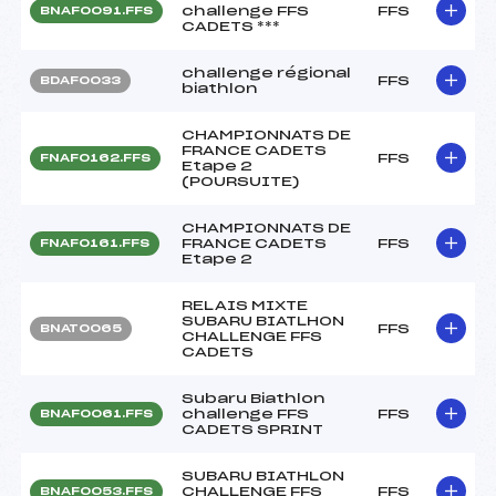
challenge FFS
FFS
BNAF0091.FFS
CADETS ***
challenge régional
FFS
BDAF0033
biathlon
CHAMPIONNATS DE
FRANCE CADETS
FFS
FNAF0162.FFS
Etape 2
(POURSUITE)
CHAMPIONNATS DE
FRANCE CADETS
FFS
FNAF0161.FFS
Etape 2
RELAIS MIXTE
SUBARU BIATLHON
FFS
BNAT0065
CHALLENGE FFS
CADETS
Subaru Biathlon
challenge FFS
FFS
BNAF0061.FFS
CADETS SPRINT
SUBARU BIATHLON
CHALLENGE FFS
FFS
BNAF0053.FFS