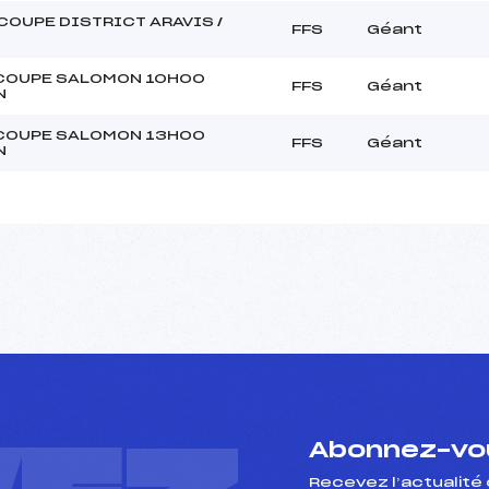
COUPE DISTRICT ARAVIS /
FFS
Géant
COUPE SALOMON 10H00
FFS
Géant
N
COUPE SALOMON 13H00
FFS
Géant
N
Abonnez-vou
Recevez l’actualité 