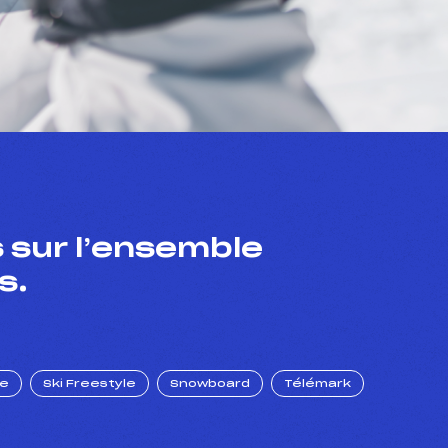
 sur l’ensemble
s.
ue
Ski Freestyle
Snowboard
Télémark