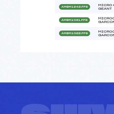
MICRO 
AMBM1242.FFS
GEANT
MICRO
AMBM1021.FFS
GARCO
MICRO
AMBM1022.FFS
GARCO