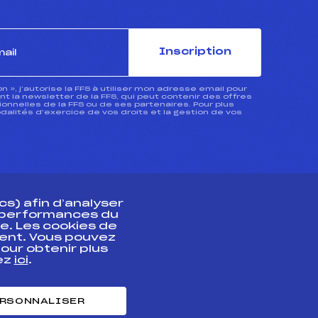
Inscription
ion », j’autorise la FFS à utiliser mon adresse email pour
 la newsletter de la FFS, qui peut contenir des offres
nnelles de la FFS ou de ses partenaires. Pour plus
dalités d’exercice de vos droits et la gestion de vos
s) afin d’analyser
s performances du
e. Les cookies de
ent. Vous pouvez
athlète
our obtenir plus
uez
ici
.
t professionnel
e et chronométrage
RSONNALISER