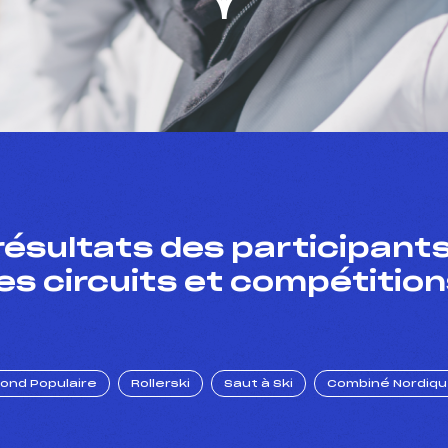
résultats des participants
es circuits et compétition
Fond Populaire
Rollerski
Saut à Ski
Combiné Nordiq