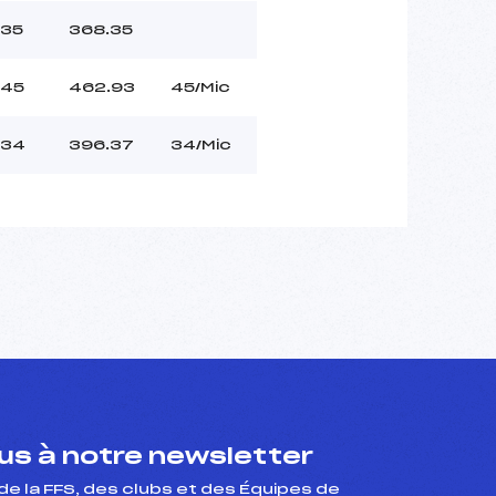
35
368.35
45
462.93
45/Mic
34
396.37
34/Mic
s à notre newsletter
de la FFS, des clubs et des Équipes de