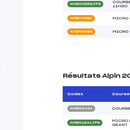
COURSE
AMBM0562.FFS
11H30
MICRO 
AMBM0381
MICRO 
AMBM0382
Résultats Alpin 
Codex
Course
COURSE
AMBM0441
MICRO 
AMBM1241.FFS
GEANT