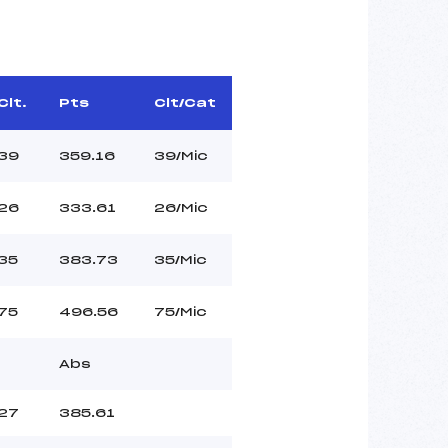
Clt.
Pts
Clt/Cat
39
359.16
39/Mic
26
333.61
26/Mic
35
383.73
35/Mic
75
496.56
75/Mic
Abs
27
385.61