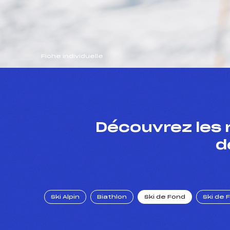
Fiche individuelle
Découvrez les 
d
Ski Alpin
Biathlon
Ski de Fond
Ski de 