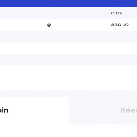
0.82
@
330.10
pin
Rés