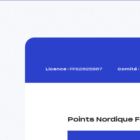
Licence :
FFS2625867
Comité :
Points Nordique F