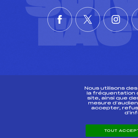
SUI
L'A
Nous utilisons de
la fréquentation
site, ainsi que 
R
mesure d’audien
accepter, refus
d'in
CONTACT
TOUT ACCEP
ESPACE PRESSE