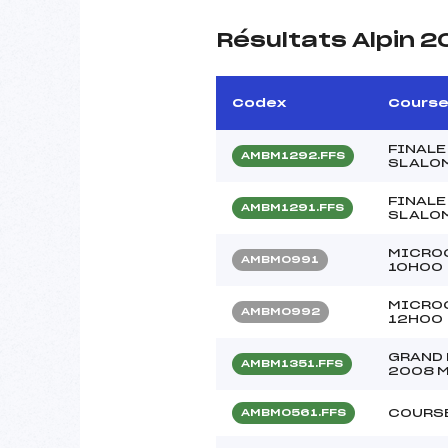
Résultats Alpin 
Codex
Cours
FINALE
AMBM1292.FFS
SLALOM
FINALE
AMBM1291.FFS
SLALOM
MICRO
AMBM0991
10H00
MICRO
AMBM0992
12H00
GRAND 
AMBM1351.FFS
2008 
COURSE
AMBM0561.FFS