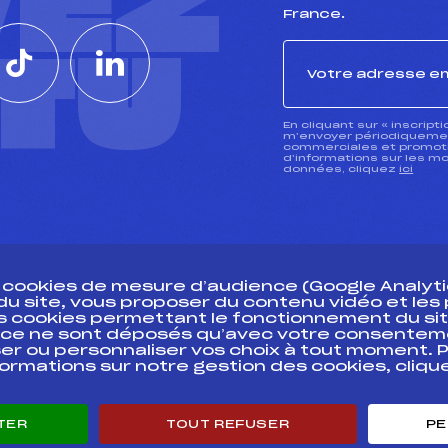
VEZ
France.
CTU
En cliquant sur « inscript
m’envoyer périodiquement
commerciales et promotio
d’informations sur les mo
données, cliquez
ici
s cookies de mesure d’audience (Google Analytic
 du site, vous proposer du contenu vidéo et le
des cookies permettant le fonctionnement du sit
essources
ce ne sont déposés qu’avec votre consentem
Pass’Neige
Pôle vie de l’
er ou personnaliser vos choix à tout moment. P
formations sur notre gestion des cookies, cliq
Projet sportif fédéral
Enseignemen
Projet de performance fédéral
Informatiqu
Antidopage
Circuits
TER
TOUT REFUSER
PE
Pôle Développement, Formation, Suivi
Carrières