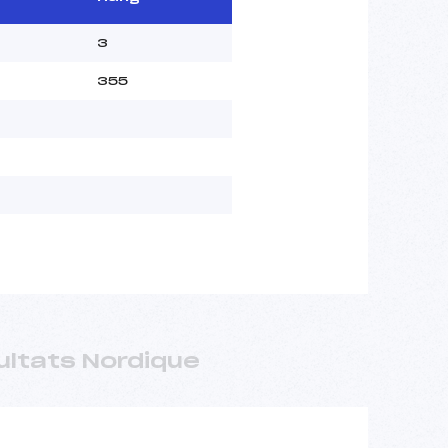
3
355
ultats Nordique