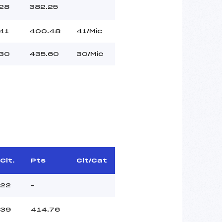
28
382.25
41
400.48
41/Mic
30
435.60
30/Mic
Clt.
Pts
Clt/Cat
22
–
39
414.76