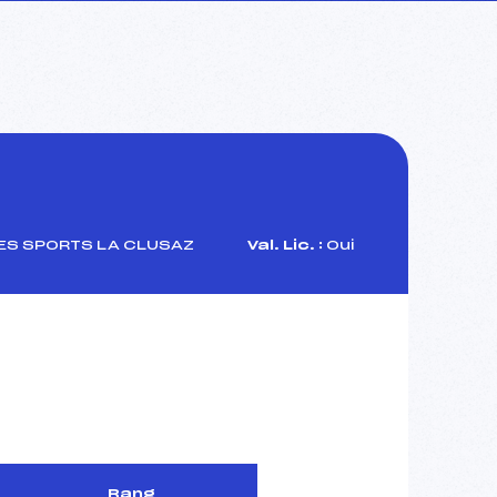
ES SPORTS LA CLUSAZ
Val. Lic. :
Oui
Rang