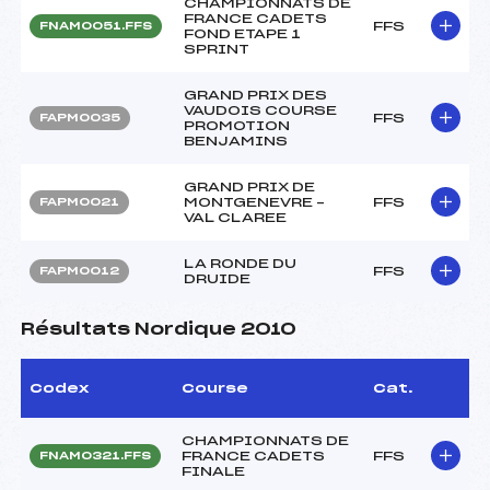
CHAMPIONNATS DE
FRANCE CADETS
FFS
FNAM0051.FFS
FOND ETAPE 1
SPRINT
GRAND PRIX DES
VAUDOIS COURSE
FFS
FAPM0035
PROMOTION
BENJAMINS
GRAND PRIX DE
MONTGENEVRE –
FFS
FAPM0021
VAL CLAREE
LA RONDE DU
FFS
FAPM0012
DRUIDE
Résultats Nordique 2010
Codex
Course
Cat.
CHAMPIONNATS DE
FRANCE CADETS
FFS
FNAM0321.FFS
FINALE