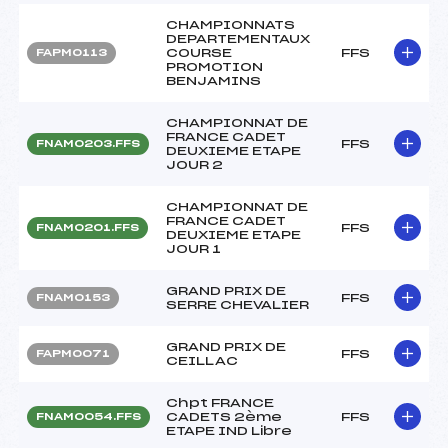
CHAMPIONNATS
DEPARTEMENTAUX
COURSE
FFS
FAPM0113
PROMOTION
BENJAMINS
CHAMPIONNAT DE
FRANCE CADET
FFS
FNAM0203.FFS
DEUXIEME ETAPE
JOUR 2
CHAMPIONNAT DE
FRANCE CADET
FFS
FNAM0201.FFS
DEUXIEME ETAPE
JOUR 1
GRAND PRIX DE
FFS
FNAM0153
SERRE CHEVALIER
GRAND PRIX DE
FFS
FAPM0071
CEILLAC
Chpt FRANCE
CADETS 2ème
FFS
FNAM0054.FFS
ETAPE IND Libre