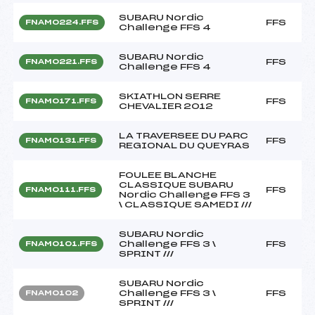
SUBARU Nordic
FFS
FNAM0224.FFS
Challenge FFS 4
SUBARU Nordic
FFS
FNAM0221.FFS
Challenge FFS 4
SKIATHLON SERRE
FFS
FNAM0171.FFS
CHEVALIER 2012
LA TRAVERSEE DU PARC
FFS
FNAM0131.FFS
REGIONAL DU QUEYRAS
FOULEE BLANCHE
CLASSIQUE SUBARU
FFS
FNAM0111.FFS
Nordic Challenge FFS 3
\ CLASSIQUE SAMEDI ///
SUBARU Nordic
Challenge FFS 3 \
FFS
FNAM0101.FFS
SPRINT ///
SUBARU Nordic
Challenge FFS 3 \
FFS
FNAM0102
SPRINT ///