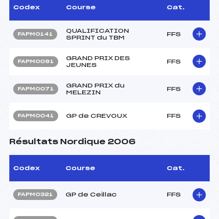
Codex
Course
Cat.
QUALIFICATION
FFS
FAPM0141
SPRINT du TBM
GRAND PRIX DES
FFS
FAPM0091
JEUNES
GRAND PRIX du
FFS
FAPM0071
MELEZIN
GP de CREVOUX
FFS
FAPM0041
Résultats Nordique 2006
Codex
Course
Cat.
GP de Ceillac
FFS
FAPM0321