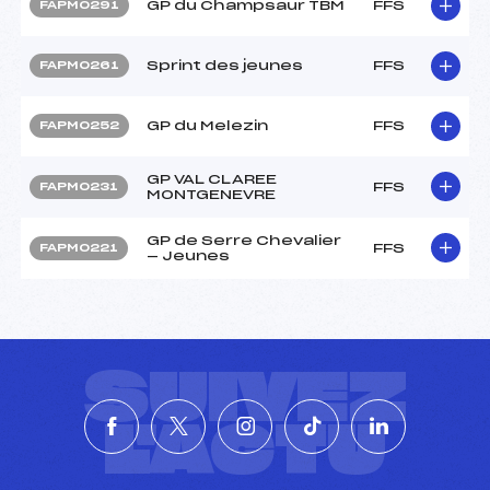
GP du Champsaur TBM
FFS
FAPM0291
Sprint des jeunes
FFS
FAPM0261
GP du Melezin
FFS
FAPM0252
GP VAL CLAREE
FFS
FAPM0231
MONTGENEVRE
GP de Serre Chevalier
FFS
FAPM0221
— Jeunes
SUIVEZ
L'ACTU