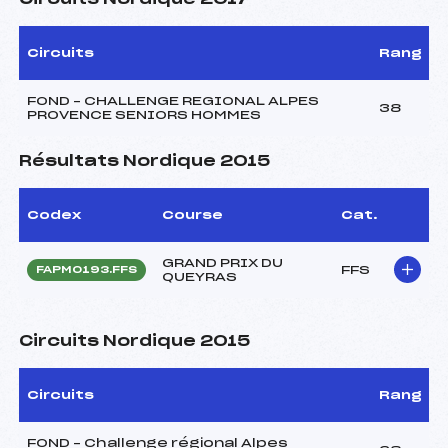
Circuits
Rang
FOND – CHALLENGE REGIONAL ALPES
38
PROVENCE SENIORS HOMMES
Résultats Nordique 2015
Codex
Course
Cat.
GRAND PRIX DU
FFS
FAPM0193.FFS
QUEYRAS
Circuits Nordique 2015
Circuits
Rang
FOND – Challenge régional Alpes