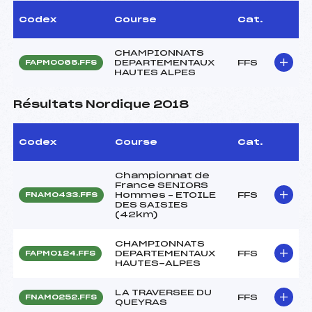
Codex
Course
Cat.
CHAMPIONNATS
DEPARTEMENTAUX
FFS
FAPM0065.FFS
HAUTES ALPES
Résultats Nordique 2018
Codex
Course
Cat.
Championnat de
France SENIORS
Hommes – ETOILE
FFS
FNAM0433.FFS
DES SAISIES
(42km)
CHAMPIONNATS
DEPARTEMENTAUX
FFS
FAPM0124.FFS
HAUTES-ALPES
LA TRAVERSEE DU
FFS
FNAM0252.FFS
QUEYRAS