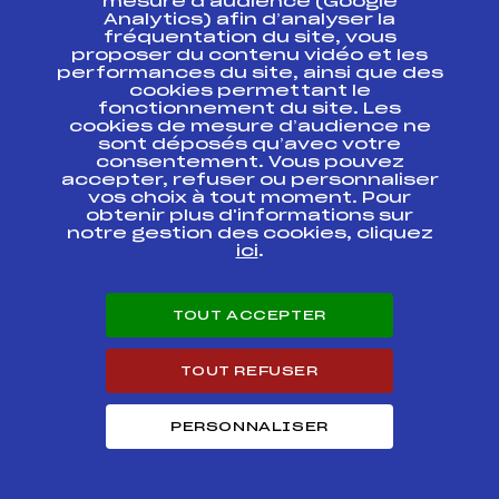
mesure d’audience (Google
Analytics) afin d’analyser la
fréquentation du site, vous
Ressources
proposer du contenu vidéo et les
performances du site, ainsi que des
Pass’Neige
cookies permettant le
Projet sportif fédéral
fonctionnement du site. Les
cookies de mesure d’audience ne
Projet de performance fédéral
sont déposés qu’avec votre
Antidopage
consentement. Vous pouvez
Pôle Développement, Formation, Suivi
accepter, refuser ou personnaliser
Scientifique
vos choix à tout moment. Pour
Listes ministérielles
obtenir plus d'informations sur
notre gestion des cookies, cliquez
Pôle vie de l’athlète
ici
.
Enseignement professionnel
Informatique et chronométrage
Circuits
TOUT ACCEPTER
Carrières
Développement des habiletés mentales
TOUT REFUSER
PERSONNALISER
© 2026 Fédération Française de Ski
Mentions légales
Politique de
confidentialité
Cookies