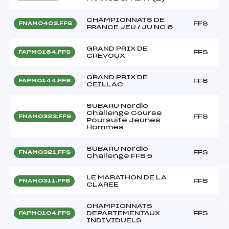
CHAMPIONNATS DE
FFS
FNAM0403.FFS
FRANCE JEU / JU NC 6
GRAND PRIX DE
FFS
FAPM0164.FFS
CREVOUX
GRAND PRIX DE
FFS
FAPM0144.FFS
CEILLAC
SUBARU Nordic
Challenge Course
FFS
FNAM0323.FFS
Poursuite Jeunes
Hommes
SUBARU Nordic
FFS
FNAM0321.FFS
Challenge FFS 5
LE MARATHON DE LA
FFS
FNAM0311.FFS
CLAREE
CHAMPIONNATS
DEPARTEMENTAUX
FFS
FAPM0104.FFS
INDIVIDUELS