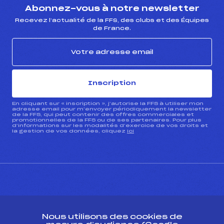
Abonnez-vous à notre newsletter
Recevez l’actualité de la FFS, des clubs et des Équipes
de France.
Inscription
En cliquant sur « inscription », j’autorise la FFS à utiliser mon
adresse email pour m’envoyer périodiquement la newsletter
de la FFS, qui peut contenir des offres commerciales et
promotionnelles de la FFS ou de ses partenaires. Pour plus
d’informations sur les modalités d’exercice de vos droits et
la gestion de vos données, cliquez
ici
CONTACT
Nous utilisons des cookies de
ESPACE PRESSE