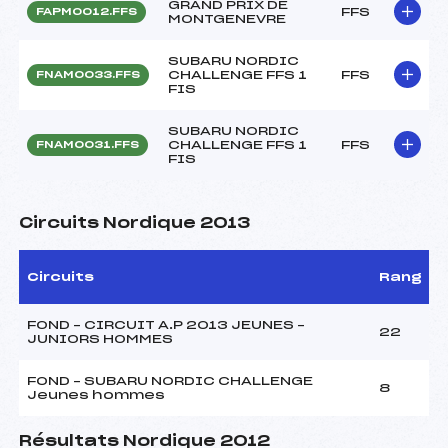
GRAND PRIX DE
FFS
FAPM0012.FFS
MONTGENEVRE
SUBARU NORDIC
CHALLENGE FFS 1
FFS
FNAM0033.FFS
FIS
SUBARU NORDIC
CHALLENGE FFS 1
FFS
FNAM0031.FFS
FIS
Circuits Nordique 2013
Circuits
Rang
FOND – CIRCUIT A.P 2013 JEUNES –
22
JUNIORS HOMMES
FOND – SUBARU NORDIC CHALLENGE
8
Jeunes hommes
Résultats Nordique 2012