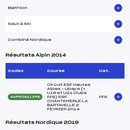
Biathlon
Saut à Ski
Combiné Nordique
Résultats Alpin 2014
Codex
Course
Cat.
Circuit ESF Hautes
Alpes – Ubaye (+
U18 et U21 Clubs
FFS) ESF
FFS
AAPM0211.FFS
CHANTEMERLE LA
BARTAVELLE 2
FEVRIER 2014
Résultats Nordique 2019