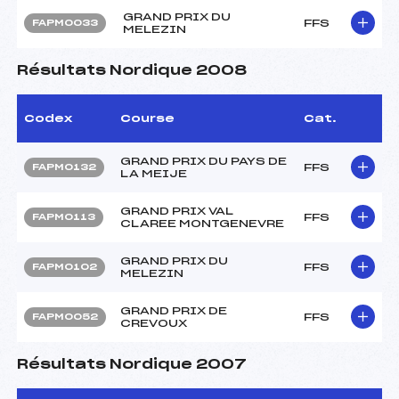
GRAND PRIX DU
FFS
FAPM0033
MELEZIN
Résultats Nordique 2008
Codex
Course
Cat.
GRAND PRIX DU PAYS DE
FFS
FAPM0132
LA MEIJE
GRAND PRIX VAL
FFS
FAPM0113
CLAREE MONTGENEVRE
GRAND PRIX DU
FFS
FAPM0102
MELEZIN
GRAND PRIX DE
FFS
FAPM0052
CREVOUX
Résultats Nordique 2007