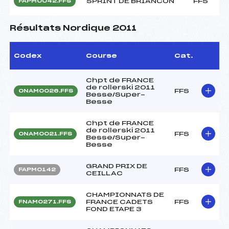
SPRINT DE BRIANCON
FFS
FAPM0042.FFS
Résultats Nordique 2011
Codex
Course
Cat.
Chpt de FRANCE
de rollerski 2011
FFS
ONAM0026.FFS
Besse/Super-
Besse
Chpt de FRANCE
de rollerski 2011
FFS
ONAM0021.FFS
Besse/Super-
Besse
GRAND PRIX DE
FFS
FAPM0142
CEILLAC
CHAMPIONNATS DE
FRANCE CADETS
FFS
FNAM0271.FFS
FOND ETAPE 3