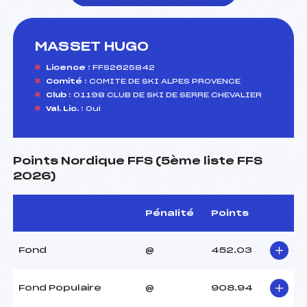
MASSET HUGO
foi(s) le ski
Licence :
FFS2625842
Comité :
COMITE DE SKI ALPES PROVENCE
Club :
01198 CLUB DE SKI DE SERRE CHEVALIER
Val. Lic. :
Oui
Points Nordique FFS (5ème liste FFS
2026)
Pénalité
Points
Fond
@
452.03
Fond Populaire
@
908.94