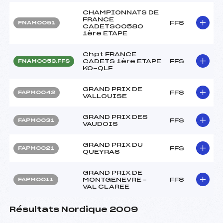
CHAMPIONNATS DE
FRANCE
FFS
FNAM0051
CADETS00580
1ère ETAPE
Chpt FRANCE
CADETS 1ère ETAPE
FFS
FNAM0053.FFS
KO-QLF
GRAND PRIX DE
FFS
FAPM0042
VALLOUISE
GRAND PRIX DES
FFS
FAPM0031
VAUDOIS
GRAND PRIX DU
FFS
FAPM0021
QUEYRAS
GRAND PRIX DE
MONTGENEVRE –
FFS
FAPM0011
VAL CLAREE
Résultats Nordique 2009