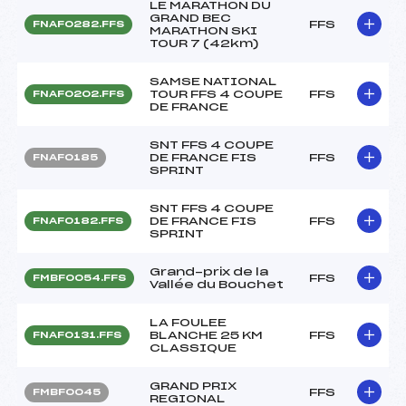
LE MARATHON DU
GRAND BEC
FFS
FNAF0282.FFS
MARATHON SKI
TOUR 7 (42km)
SAMSE NATIONAL
TOUR FFS 4 COUPE
FFS
FNAF0202.FFS
DE FRANCE
SNT FFS 4 COUPE
DE FRANCE FIS
FFS
FNAF0185
SPRINT
SNT FFS 4 COUPE
DE FRANCE FIS
FFS
FNAF0182.FFS
SPRINT
Grand-prix de la
FFS
FMBF0054.FFS
Vallée du Bouchet
LA FOULEE
BLANCHE 25 KM
FFS
FNAF0131.FFS
CLASSIQUE
GRAND PRIX
FFS
FMBF0045
REGIONAL