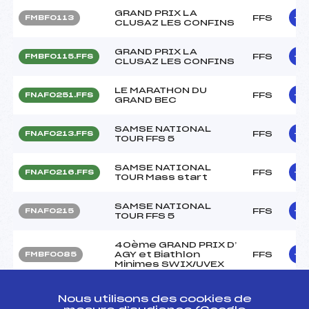
GRAND PRIX LA
FFS
FMBF0113
CLUSAZ LES CONFINS
GRAND PRIX LA
FFS
FMBF0115.FFS
CLUSAZ LES CONFINS
LE MARATHON DU
FFS
FNAF0251.FFS
GRAND BEC
SAMSE NATIONAL
FFS
FNAF0213.FFS
TOUR FFS 5
SAMSE NATIONAL
FFS
FNAF0216.FFS
TOUR Mass start
SAMSE NATIONAL
FFS
FNAF0215
TOUR FFS 5
40ème GRAND PRIX D’
AGY et Biathlon
FFS
FMBF0085
Minimes SWIX/UVEX
40ème GRAND PRIX D’
Nous utilisons des cookies de
AGY et Biathlon
FFS
FMBF0087.FFS