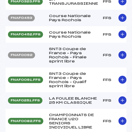
FFS
FNAF0323.FFS
TRANSJURASSIENNE
Course Nationale
FFS
FNAF0453
Pays Rochois
Course Nationale
FFS
FNAF0452.FFS
Pays Rochois
SNT3 Coupe de
France – Pays
FFS
FNAF0092
Rochois – Finale
sprint libre
SNT3 Coupe de
France – Pays
FFS
FNAF0091.FFS
Rochois – Qualif
sprint libre
LA FOULEE BLANCHE
FFS
FNAF0251.FFS
25 KM CLASSIQUE
CHAMPIONNATS DE
FRANCE U20
FFS
FNAF0082.FFS
SENIORS
INDIVIDUEL LIBRE