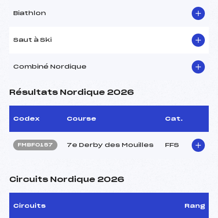
Biathlon
Saut à Ski
Combiné Nordique
Résultats Nordique 2026
Codex
Course
Cat.
7e Derby des Mouilles
FFS
FMBF0157
Circuits Nordique 2026
Circuits
Rang