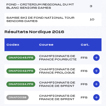
FOND – CRITERIUM REGIONAL DU MT
3
BLANC SENIORS DAMES
SAMSE SKI DE FOND NATIONAL TOUR
10
SENIORS DAMES
Résultats Nordique 2016
Codex
Course
Cat.
CHAMPIONNATS DE
FFS
ONAF0045.FFS
FRANCE POURSUITE
CHAMPIONNATS DE
FFS
ONAF0042.FFS
FRANCE PROLOGUE
CHAMPIONNATS DE
FFS
ONAF0034.FFS
FRANCE DE SPRINT
CHAMPIONNATS DE
FFS
ONAF0038
FRANCE DE SPRINT