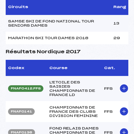
Circuits
Rang
SAMSE SKI DE FOND NATIONAL TOUR
13
SENIORS DAMES
MARATHON SKI TOUR DAMES 2018
29
Résultats Nordique 2017
Codex
Course
Cat.
L'ETOILE DES
SAISIES
FFS
FNAF0412.FFS
CHAMPIONNATS DE
FRANCE LD
CHAMPIONNATS DE
FRANCE DES CLUBS
FFS
FNAF0141
DIVISION FEMININE
FOND RELAIS DAMES
CHAMPIONNATS DE
FFS
FNAF0136