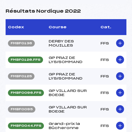
Résultats Nordique 2022
Codex
Course
Cat.
DERBY DES
FFS
FMBF0136
MOUILLES
GP PRAZ DE
FFS
FMBF0126.FFS
LYS/SOMMAND
GP PRAZ DE
FFS
FMBF0125
LYS/SOMMAND
GP VILLARD SUR
FFS
FMBF0096.FFS
BOEGE
GP VILLARD SUR
FFS
FMBF0095
BOEGE
Grand-prix la
FFS
FMBF0044.FFS
Bûcheronne