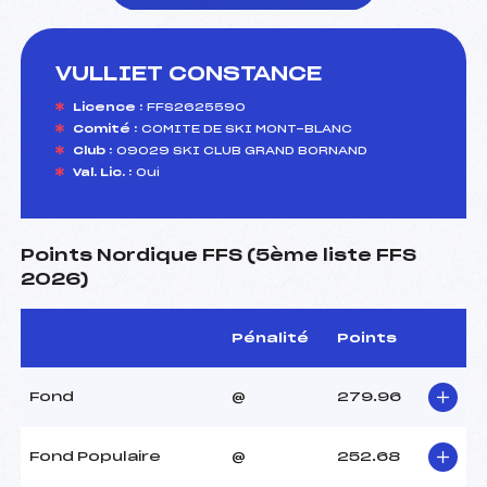
VULLIET CONSTANCE
foi(s) le ski
Licence :
FFS2625590
Comité :
COMITE DE SKI MONT-BLANC
Club :
09029 SKI CLUB GRAND BORNAND
Val. Lic. :
Oui
Points Nordique FFS (5ème liste FFS
2026)
Pénalité
Points
Fond
@
279.96
Fond Populaire
@
252.68