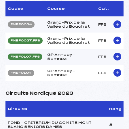
Codex
Course
Cat.
Grand-Prix de la
FFS
FMBF0034
Vallée du Bouchet
Grand-Prix de la
FFS
FMBF0037.FFS
Vallée du Bouchet
GP Annecy-
FFS
FMBF0107.FFS
Semnoz
GP Annecy-
FFS
FMBF0104
Semnoz
Circuits Nordique 2023
Circuits
Rang
FOND – CRITERIUM DU COMITE MONT
8
BLANC SENIORS DAMES