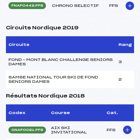
CHRONO SELECTIF
FFS
FNAF0442.FFS
Circuits Nordique 2019
Circuits
Rang
FOND – MONT BLANC CHALLENGE SENIORS
3
DAMES
SAMSE NATIONAL TOUR SKI DE FOND
2
SENIORS DAMES
Résultats Nordique 2018
Codex
Course
Cat.
AIX SKI
FFS
ONAF0021.FFS
INVITATIONAL