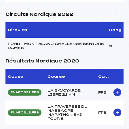
Circuits Nordique 2022
Circuits
Rang
FOND – MONT BLANC CHALLENGE SENIORS
6
DAMES
Résultats Nordique 2020
Codex
Course
Cat.
LA SAVOYARDE
FFS
FNAF0331.FFS
LIBRE 21 kM
LA TRAVERSEE DU
MASSACRE
FFS
FNAF0312.FFS
MARATHON SKI
TOUR 8