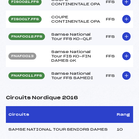
FFS
FIS0021.FFS
CONTINENTALE OPA
COUPE
FFS
FIS0017.FFS
CONTINENTALE OPA
Samse National
FFS
FNAF0012.FFS
Tour FFS KO-QLF
Samse National
Tour FIS KO-FIN
FFS
FNAF0013
DAMES oK
Samse National
FFS
FNAF0011.FFS
Tour FFS SAMEDI
Circuits Nordique 2016
Circuits
Rang
SAMSE NATIONAL TOUR SENIORS DAMES
10