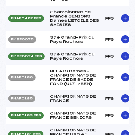
Championnat de
France SENIORS
FFS
FNAF0422.FFS
Dames L'ETOILE DES
SAISIES
37e Grand-Prix du
FFS
FMBF0075
Pays Rochois
37e Grand-Prix du
FFS
FMBF0074.FFS
Pays Rochois
RELAIS Dames –
CHAMPIONNATS DE
FFS
FNAF0186
FRANCE DE SKI DE
FOND (U17->SEN)
CHAMPIONNATS DE
FFS
FNAF0185
FRANCE
CHAMPIONNATS DE
FFS
FNAF0183.FFS
FRANCE SENIORS
CHAMPIONNATS DE
FRANCE U20 er
FFS
FNAF0181.FFS