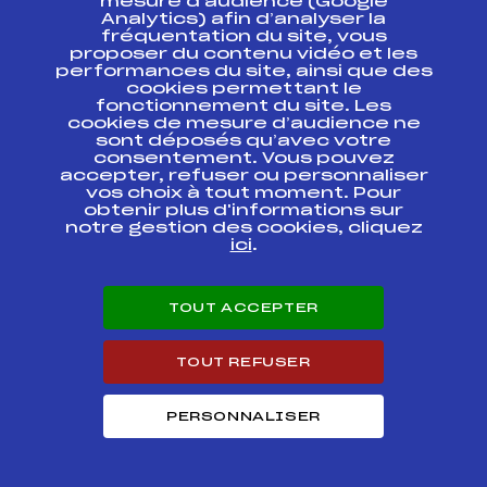
mesure d’audience (Google
Minimes SWIX/UVEX
Analytics) afin d’analyser la
fréquentation du site, vous
LA
proposer du contenu vidéo et les
FFS
FNAF0132.FFS
TRANS'CHAMPSAURINE
performances du site, ainsi que des
cookies permettant le
fonctionnement du site. Les
SAMSE NATIONAL
FFS
FNAF0142.FFS
cookies de mesure d’audience ne
TOUR FFS 4
sont déposés qu’avec votre
consentement. Vous pouvez
40ème ENVOLEE
accepter, refuser ou personnaliser
FFS
FNAF0112
NORDIQUE
vos choix à tout moment. Pour
obtenir plus d'informations sur
notre gestion des cookies, cliquez
SAMSE NATIONAL
FFS
FNAF0097.FFS
ici
.
TOUR FFS 3
SAMSE NATIONAL
FFS
FNAF0092.FFS
TOUT ACCEPTER
TOUR FFS 3
SAMSE NATIONAL
TOUT REFUSER
FFS
FNAF0032.FFS
TOUR KO QUALIF
SAMSE NATIONAL
PERSONNALISER
FFS
FNAF0382.FFS
TOUR FFS 1