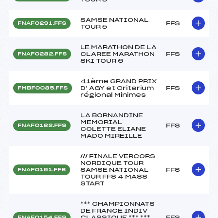
SAMSE NATIONAL
FFS
FNAF0291.FFS
TOUR 5
LE MARATHON DE LA
CLAREE MARATHON
FFS
FNAF0282.FFS
SKI TOUR 6
41ème GRAND PRIX
D’ AGY et Criterium
FFS
FMBF0085.FFS
régional Minimes
LA BORNANDINE
MEMORIAL
FFS
FNAF0182.FFS
COLETTE ELIANE
MADO MIREILLE
/// FINALE VERCORS
NORDIQUE TOUR
SAMSE NATIONAL
FFS
FNAF0161.FFS
TOUR FFS 4 MASS
START
*** CHAMPIONNATS
DE FRANCE INDIV
CLASSIQUE *** ***
FFS
FNAF0154.FFS