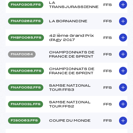
LA
FFS
FNAF0305.FFS
TRANSJURASSIENNE
LA BORNANDINE
FFS
FNAF0262.FFS
42 ième Grand Prix
FFS
FMBF0065.FFS
d'Agy 2017
CHAMPIONNATS DE
FFS
FNAF0064
FRANCE DE SPRINT
CHAMPIONNATS DE
FFS
FNAF0066.FFS
FRANCE DE SPRINT
SAMSE NATIONAL
FFS
FNAF0052.FFS
TOUR FFS3
SAMSE NATIONAL
FFS
FNAF0031.FFS
TOUR FFS2
COUPE DU MONDE
FFS
FIS0063.FFS