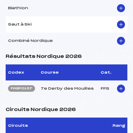
Biathlon
Saut à Ski
Combiné Nordique
Résultats Nordique 2026
Codex
Course
Cat.
7e Derby des Mouilles
FFS
FMBF0157
Circuits Nordique 2026
Circuits
Rang