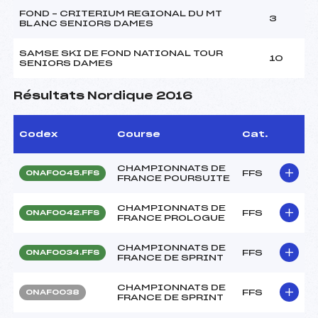
FOND – CRITERIUM REGIONAL DU MT
3
BLANC SENIORS DAMES
SAMSE SKI DE FOND NATIONAL TOUR
10
SENIORS DAMES
Résultats Nordique 2016
Codex
Course
Cat.
CHAMPIONNATS DE
FFS
ONAF0045.FFS
FRANCE POURSUITE
CHAMPIONNATS DE
FFS
ONAF0042.FFS
FRANCE PROLOGUE
CHAMPIONNATS DE
FFS
ONAF0034.FFS
FRANCE DE SPRINT
CHAMPIONNATS DE
FFS
ONAF0038
FRANCE DE SPRINT