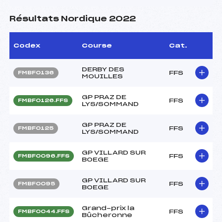
Résultats Nordique 2022
Codex
Course
Cat.
DERBY DES
FFS
FMBF0136
MOUILLES
GP PRAZ DE
FFS
FMBF0126.FFS
LYS/SOMMAND
GP PRAZ DE
FFS
FMBF0125
LYS/SOMMAND
GP VILLARD SUR
FFS
FMBF0096.FFS
BOEGE
GP VILLARD SUR
FFS
FMBF0095
BOEGE
Grand-prix la
FFS
FMBF0044.FFS
Bûcheronne