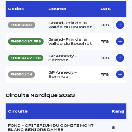
Codex
Course
Cat.
Grand-Prix de la
FFS
FMBF0034
Vallée du Bouchet
Grand-Prix de la
FFS
FMBF0037.FFS
Vallée du Bouchet
GP Annecy-
FFS
FMBF0107.FFS
Semnoz
GP Annecy-
FFS
FMBF0104
Semnoz
Circuits Nordique 2023
Circuits
Rang
FOND – CRITERIUM DU COMITE MONT
8
BLANC SENIORS DAMES