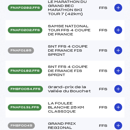
LE MARATHON DU
GRAND BEC
FFS
FNAF0282.FFS
MARATHON SKI
TOUR 7 (42km)
SAMSE NATIONAL
TOUR FFS 4 COUPE
FFS
FNAF0202.FFS
DE FRANCE
SNT FFS 4 COUPE
DE FRANCE FIS
FFS
FNAF0185
SPRINT
SNT FFS 4 COUPE
DE FRANCE FIS
FFS
FNAF0182.FFS
SPRINT
Grand-prix de la
FFS
FMBF0054.FFS
Vallée du Bouchet
LA FOULEE
BLANCHE 25 KM
FFS
FNAF0131.FFS
CLASSIQUE
GRAND PRIX
FFS
FMBF0045
REGIONAL