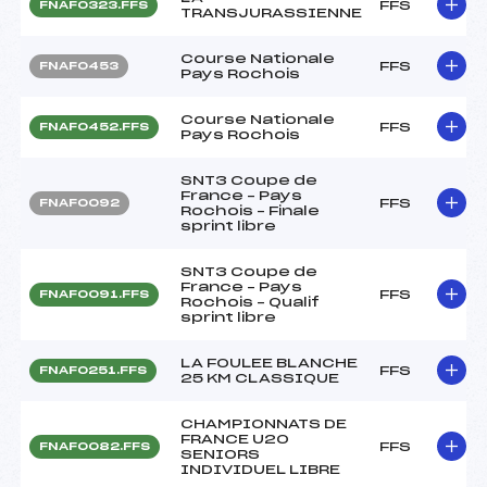
FFS
FNAF0323.FFS
TRANSJURASSIENNE
Course Nationale
FFS
FNAF0453
Pays Rochois
Course Nationale
FFS
FNAF0452.FFS
Pays Rochois
SNT3 Coupe de
France – Pays
FFS
FNAF0092
Rochois – Finale
sprint libre
SNT3 Coupe de
France – Pays
FFS
FNAF0091.FFS
Rochois – Qualif
sprint libre
LA FOULEE BLANCHE
FFS
FNAF0251.FFS
25 KM CLASSIQUE
CHAMPIONNATS DE
FRANCE U20
FFS
FNAF0082.FFS
SENIORS
INDIVIDUEL LIBRE