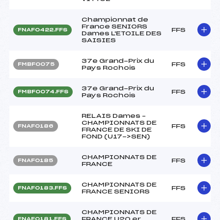
Championnat de
France SENIORS
FFS
FNAF0422.FFS
Dames L'ETOILE DES
SAISIES
37e Grand-Prix du
FFS
FMBF0075
Pays Rochois
37e Grand-Prix du
FFS
FMBF0074.FFS
Pays Rochois
RELAIS Dames –
CHAMPIONNATS DE
FFS
FNAF0186
FRANCE DE SKI DE
FOND (U17->SEN)
CHAMPIONNATS DE
FFS
FNAF0185
FRANCE
CHAMPIONNATS DE
FFS
FNAF0183.FFS
FRANCE SENIORS
CHAMPIONNATS DE
FRANCE U20 er
FFS
FNAF0181.FFS