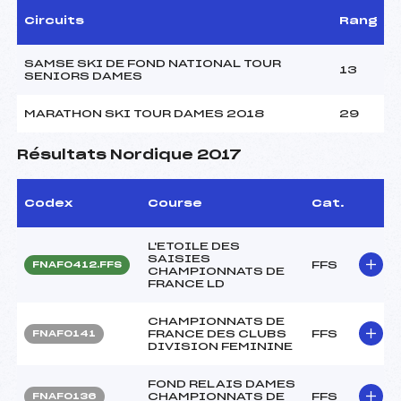
Circuits
Rang
SAMSE SKI DE FOND NATIONAL TOUR
13
SENIORS DAMES
MARATHON SKI TOUR DAMES 2018
29
Résultats Nordique 2017
Codex
Course
Cat.
L'ETOILE DES
SAISIES
FFS
FNAF0412.FFS
CHAMPIONNATS DE
FRANCE LD
CHAMPIONNATS DE
FRANCE DES CLUBS
FFS
FNAF0141
DIVISION FEMININE
FOND RELAIS DAMES
CHAMPIONNATS DE
FFS
FNAF0136