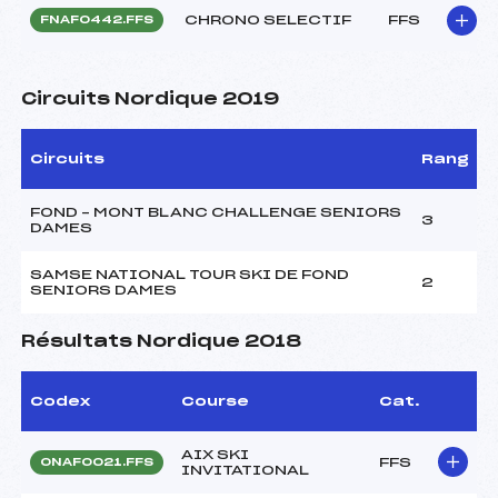
CHRONO SELECTIF
FFS
FNAF0442.FFS
Circuits Nordique 2019
Circuits
Rang
FOND – MONT BLANC CHALLENGE SENIORS
3
DAMES
SAMSE NATIONAL TOUR SKI DE FOND
2
SENIORS DAMES
Résultats Nordique 2018
Codex
Course
Cat.
AIX SKI
FFS
ONAF0021.FFS
INVITATIONAL