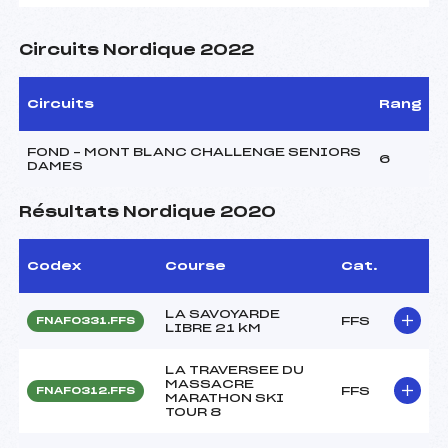
Circuits Nordique 2022
Circuits
Rang
FOND – MONT BLANC CHALLENGE SENIORS
6
DAMES
Résultats Nordique 2020
Codex
Course
Cat.
LA SAVOYARDE
FFS
FNAF0331.FFS
LIBRE 21 kM
LA TRAVERSEE DU
MASSACRE
FFS
FNAF0312.FFS
MARATHON SKI
TOUR 8