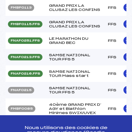
GRAND PRIX LA
FFS
FMBF0113
CLUSAZ LES CONFINS
GRAND PRIX LA
FFS
FMBF0115.FFS
CLUSAZ LES CONFINS
LE MARATHON DU
FFS
FNAF0251.FFS
GRAND BEC
SAMSE NATIONAL
FFS
FNAF0213.FFS
TOUR FFS 5
SAMSE NATIONAL
FFS
FNAF0216.FFS
TOUR Mass start
SAMSE NATIONAL
FFS
FNAF0215
TOUR FFS 5
40ème GRAND PRIX D’
AGY et Biathlon
FFS
FMBF0085
Minimes SWIX/UVEX
40ème GRAND PRIX D’
Nous utilisons des cookies de
AGY et Biathlon
FFS
FMBF0087.FFS