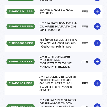
SAMSE NATIONAL
FFS
FNAF0291.FFS
TOUR 5
LE MARATHON DE LA
CLAREE MARATHON
FFS
FNAF0282.FFS
SKI TOUR 6
41ème GRAND PRIX
D’ AGY et Criterium
FFS
FMBF0085.FFS
régional Minimes
LA BORNANDINE
MEMORIAL
FFS
FNAF0182.FFS
COLETTE ELIANE
MADO MIREILLE
/// FINALE VERCORS
NORDIQUE TOUR
SAMSE NATIONAL
FFS
FNAF0161.FFS
TOUR FFS 4 MASS
START
*** CHAMPIONNATS
DE FRANCE INDIV
CLASSIQUE *** ***
FFS
FNAF0154.FFS