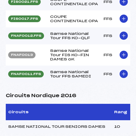
FFS
FIS0021.FFS
CONTINENTALE OPA
COUPE
FFS
FIS0017.FFS
CONTINENTALE OPA
Samse National
FFS
FNAF0012.FFS
Tour FFS KO-QLF
Samse National
Tour FIS KO-FIN
FFS
FNAF0013
DAMES oK
Samse National
FFS
FNAF0011.FFS
Tour FFS SAMEDI
Circuits Nordique 2016
Circuits
Rang
SAMSE NATIONAL TOUR SENIORS DAMES
10