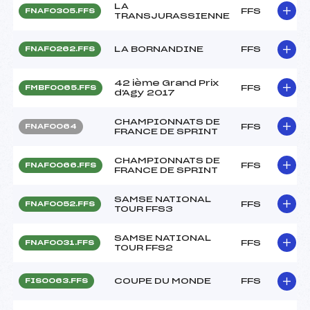
LA
FFS
FNAF0305.FFS
TRANSJURASSIENNE
LA BORNANDINE
FFS
FNAF0262.FFS
42 ième Grand Prix
FFS
FMBF0065.FFS
d'Agy 2017
CHAMPIONNATS DE
FFS
FNAF0064
FRANCE DE SPRINT
CHAMPIONNATS DE
FFS
FNAF0066.FFS
FRANCE DE SPRINT
SAMSE NATIONAL
FFS
FNAF0052.FFS
TOUR FFS3
SAMSE NATIONAL
FFS
FNAF0031.FFS
TOUR FFS2
COUPE DU MONDE
FFS
FIS0063.FFS