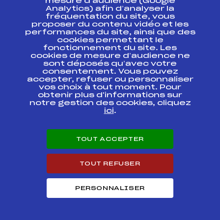
mesure d’audience (Google
Minimes SWIX/UVEX
Analytics) afin d’analyser la
fréquentation du site, vous
LA
proposer du contenu vidéo et les
FFS
FNAF0132.FFS
TRANS'CHAMPSAURINE
performances du site, ainsi que des
cookies permettant le
fonctionnement du site. Les
SAMSE NATIONAL
FFS
FNAF0142.FFS
cookies de mesure d’audience ne
TOUR FFS 4
sont déposés qu’avec votre
consentement. Vous pouvez
40ème ENVOLEE
accepter, refuser ou personnaliser
FFS
FNAF0112
NORDIQUE
vos choix à tout moment. Pour
obtenir plus d'informations sur
notre gestion des cookies, cliquez
SAMSE NATIONAL
FFS
FNAF0097.FFS
ici
.
TOUR FFS 3
SAMSE NATIONAL
FFS
FNAF0092.FFS
TOUT ACCEPTER
TOUR FFS 3
SAMSE NATIONAL
TOUT REFUSER
FFS
FNAF0032.FFS
TOUR KO QUALIF
SAMSE NATIONAL
PERSONNALISER
FFS
FNAF0382.FFS
TOUR FFS 1