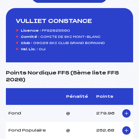
VULLIET CONSTANCE
foi(s) le ski
Licence :
FFS2625590
Comité :
COMITE DE SKI MONT-BLANC
Club :
09029 SKI CLUB GRAND BORNAND
Val. Lic. :
Oui
Points Nordique FFS (5ème liste FFS
2026)
Pénalité
Points
Fond
@
279.96
Fond Populaire
@
252.68