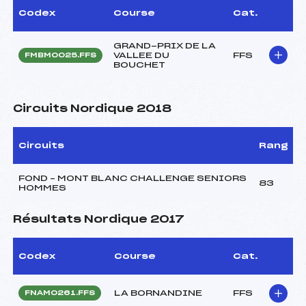
Codex
Course
Cat.
GRAND-PRIX DE LA
VALLEE DU
FFS
FMBM0025.FFS
BOUCHET
Circuits Nordique 2018
Circuits
Rang
FOND – MONT BLANC CHALLENGE SENIORS
83
HOMMES
Résultats Nordique 2017
Codex
Course
Cat.
LA BORNANDINE
FFS
FNAM0261.FFS