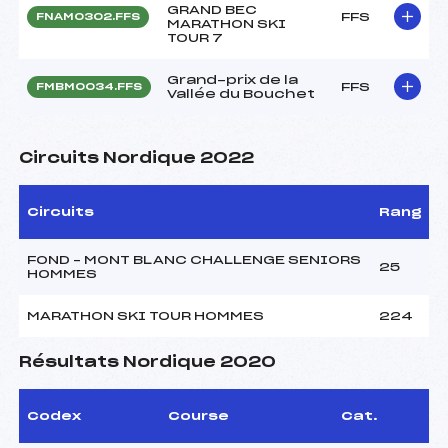
GRAND BEC
FFS
FNAM0302.FFS
MARATHON SKI
TOUR 7
Grand-prix de la
FFS
FMBM0034.FFS
Vallée du Bouchet
Circuits Nordique 2022
Circuits
Rang
FOND – MONT BLANC CHALLENGE SENIORS
25
HOMMES
MARATHON SKI TOUR HOMMES
224
Résultats Nordique 2020
Codex
Course
Cat.