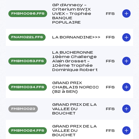
GP d'Annecy –
Criterium SWIX
UVEX – Trophée
FFS
FMBM0096.FFS
BANQUE
POPULAIRE
LA BORNANDINE>>>
FFS
FNAM0221.FFS
LA BUCHERONNE
19ème Challenge
Alain Grosset –
FFS
FMBM0053.FFS
10ème Trophée
Dominique Robert
GRAND PRIX
CHABLAIS NORDIC
FFS
FMBM0034.FFS
(B2 à SEN)
GRAND PRIX DE LA
VALLEE DU
FFS
FMBM0023
BOUCHET
GRAND PRIX DE LA
VALLEE DU
FFS
FMBM0024.FFS
BOUCHET