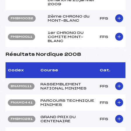
2009
2ème CHRONO du
FFS
FMBM0032
MONT-BLANC
1er CHRONO DU
COMITE MONT-
FFS
FMBM0011
BLANC
Résultats Nordique 2008
Codex
Course
Cat.
RASSEMBLEMENT
FFS
BNAM0111
NATIONAL MINIMES
PARCOURS TECHNIQUE
FFS
FNAM0441
MINIMES
GRAND PRIX DU
FFS
FMBM0291
CENTENAIRE