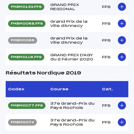
GRAND PRIX
FFS
FMBM0133.FFS
REGIONAL
Grand Prix de la
FFS
FMBM0068.FFS
Ville d'Annecy
Grand Prix de la
FFS
FMBM0066
Ville d'Annecy
GRAND PRIX D'AGY
FFS
FMBM0116.FFS
du 2 Février 2020
Résultats Nordique 2019
Codex
Course
Cat.
37e Grand-Prix du
FFS
FMBM0077.FFS
Pays Rochois
37e Grand-Prix du
FFS
FMBM0074
Pays Rochois