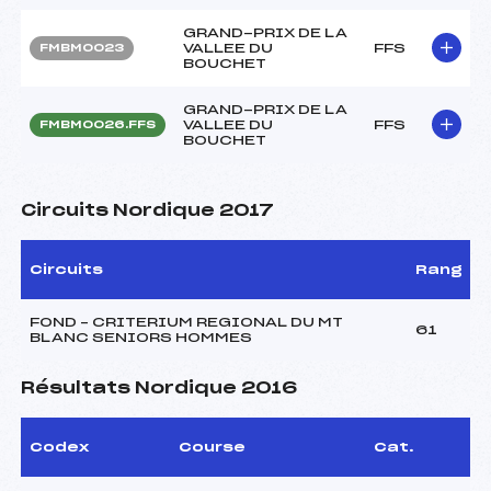
GRAND-PRIX DE LA
VALLEE DU
FFS
FMBM0023
BOUCHET
GRAND-PRIX DE LA
VALLEE DU
FFS
FMBM0026.FFS
BOUCHET
Circuits Nordique 2017
Circuits
Rang
FOND – CRITERIUM REGIONAL DU MT
61
BLANC SENIORS HOMMES
Résultats Nordique 2016
Codex
Course
Cat.