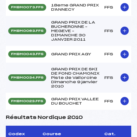
18eme GRAND PRIX
FFS
FMBM0073.FFS
D'ANNECY
GRAND PRIX DE LA
BUCHERONNE –
MEGEVE –
FFS
FMBM0063.FFS
DIMANCHE 30
JANVIER 2011
GRAND PRIX AGY
FFS
FMBM0043.FFS
GRAND PRIX DE SKI
DE FOND CHAMONIX
Piste de Vallorcine
FFS
FMBM0034.FFS
Dimanche 9 janvier
2010
GRAND PRIX VALLEE
FFS
FMBM0023.FFS
DU BOUCHET
Résultats Nordique 2010
Codex
Course
Cat.