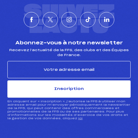
SUIVEZ
L'ACTU
Abonnez-vous à notre newsletter
Recevez l’actualité de la FFS, des clubs et des Équipes
de France.
Inscription
En cliquant sur « inscription », j’autorise la FFS à utiliser mon
adresse email pour m’envoyer périodiquement la newsletter
de la FFS, qui peut contenir des offres commerciales et
promotionnelles de la FFS ou de ses partenaires. Pour plus
d’informations sur les modalités d’exercice de vos droits et
la gestion de vos données, cliquez
ici