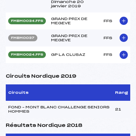
Dimanche 20
janvier 2019
GRAND PRIX DE
FFS
FMBM0034.FFS
MEGEVE
GRAND PRIX DE
FFS
FMBM0037
MEGEVE
GP LA CLUSAZ
FFS
FMBM0024.FFS
Circuits Nordique 2019
Circuits
Rang
FOND – MONT BLANC CHALLENGE SENIORS
21
HOMMES
Résultats Nordique 2018