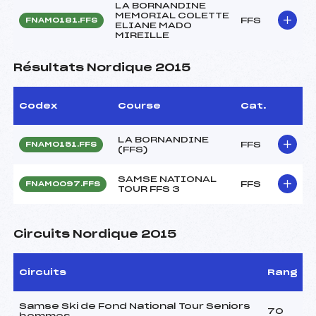
LA BORNANDINE
MEMORIAL COLETTE
FFS
FNAM0181.FFS
ELIANE MADO
MIREILLE
Résultats Nordique 2015
Codex
Course
Cat.
LA BORNANDINE
FFS
FNAM0151.FFS
(FFS)
SAMSE NATIONAL
FFS
FNAM0097.FFS
TOUR FFS 3
Circuits Nordique 2015
Circuits
Rang
Samse Ski de Fond National Tour Seniors
70
hommes