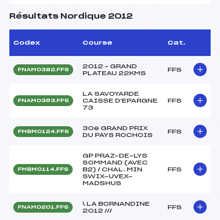
Résultats Nordique 2012
Codex
Course
Cat.
2012 – GRAND
FFS
FNAM0382.FFS
PLATEAU 22KMS
LA SAVOYARDE
CAISSE D'EPARGNE
FFS
FNAM0363.FFS
73
30e GRAND PRIX
FFS
FMBM0124.FFS
DU PAYS ROCHOIS
GP PRAZ-DE-LYS
SOMMAND (AVEC
B2) / CHAL. MIN
FFS
FMBM0114.FFS
SWIX-UVEX-
MADSHUS
\ LA BORNANDINE
FFS
FNAM0201.FFS
2012 ///