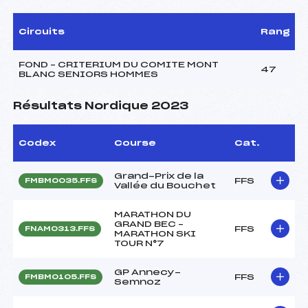
Circuits
Rang
FOND – CRITERIUM DU COMITE MONT
47
BLANC SENIORS HOMMES
Résultats Nordique 2023
Codex
Course
Cat.
Grand-Prix de la
FFS
FMBM0035.FFS
Vallée du Bouchet
MARATHON DU
GRAND BEC –
FFS
FNAM0313.FFS
MARATHON SKI
TOUR N°7
GP Annecy-
FFS
FMBM0105.FFS
Semnoz