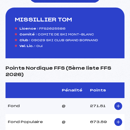
MISSILLIER TOM
foi(s) le ski
Licence :
FFS2625586
Comité :
COMITE DE SKI MONT-BLANC
Club :
09029 SKI CLUB GRAND BORNAND
Val. Lic. :
Oui
Points Nordique FFS (5ème liste FFS
2026)
Pénalité
Points
Fond
@
271.51
Fond Populaire
@
673.59