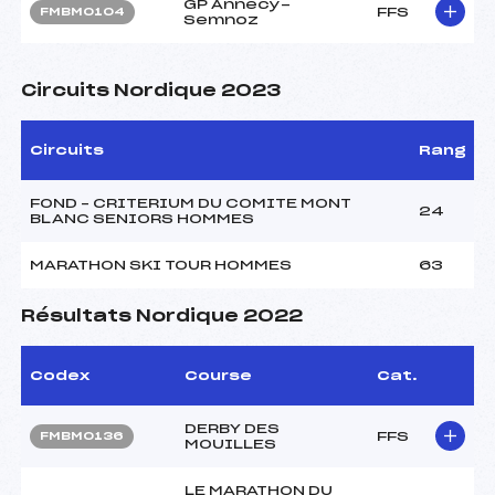
GP Annecy-
FFS
FMBM0104
Semnoz
Circuits Nordique 2023
Circuits
Rang
FOND – CRITERIUM DU COMITE MONT
24
BLANC SENIORS HOMMES
MARATHON SKI TOUR HOMMES
63
Résultats Nordique 2022
Codex
Course
Cat.
DERBY DES
FFS
FMBM0136
MOUILLES
LE MARATHON DU