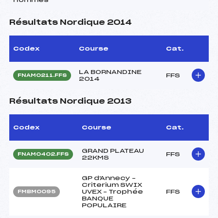
Résultats Nordique 2014
Codex
Course
Cat.
LA BORNANDINE
FFS
FNAM0211.FFS
2014
Résultats Nordique 2013
Codex
Course
Cat.
GRAND PLATEAU
FFS
FNAM0402.FFS
22KMS
GP d'Annecy –
Criterium SWIX
UVEX – Trophée
FFS
FMBM0095
BANQUE
POPULAIRE