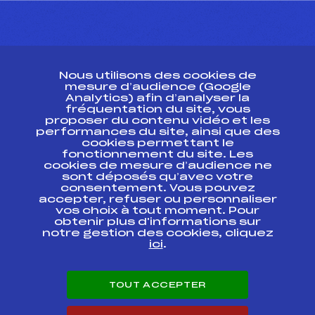
CONTACT
Nous utilisons des cookies de
ESPACE PRESSE
mesure d’audience (Google
Analytics) afin d’analyser la
fréquentation du site, vous
Ressources
proposer du contenu vidéo et les
performances du site, ainsi que des
Pass’Neige
cookies permettant le
Projet sportif fédéral
fonctionnement du site. Les
cookies de mesure d’audience ne
Projet de performance fédéral
sont déposés qu’avec votre
Antidopage
consentement. Vous pouvez
Pôle Développement, Formation, Suivi
accepter, refuser ou personnaliser
Scientifique
vos choix à tout moment. Pour
Listes ministérielles
obtenir plus d'informations sur
notre gestion des cookies, cliquez
Pôle vie de l’athlète
ici
.
Enseignement professionnel
Informatique et chronométrage
Circuits
TOUT ACCEPTER
Carrières
Développement des habiletés mentales