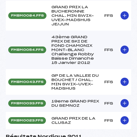
GRAND PRIX LA
BUCHERONNE
CHAL. MIN SWIX-
FFS
FMBM0084.FFS
UVEX-MADSHUS
JE/JUN
43ème GRAND
PRIX DE SKI DE
FOND CHAMONIX
MONT-BLANC
FFS
FMBM0054.FFS
Challenge Robby
Baisse Dimanche
15 Janvier 2012
GP DE LA VALLEE DU
BOUCHET / CHAL.
FFS
FMBM0043.FFS
MIN SWIX-UVEX-
MADSHUS
19eme GRAND PRIX
FFS
FMBM0033.FFS
DU SEMNOZ
GRAND PRIX DE LA
FFS
FMBM0023.FFS
CLUSAZ
Résultats Nordique 2011