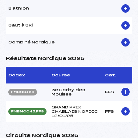
Biathlon
Saut à Ski
Combiné Nordique
Résultats Nordique 2025
Codex
Course
Cat.
6e Derby des
FFS
FMBM0155
Mouilles
GRAND PRIX
CHABLAIS NORDIC
FFS
FMBM0045.FFS
12/01/25
Circuits Nordique 2025