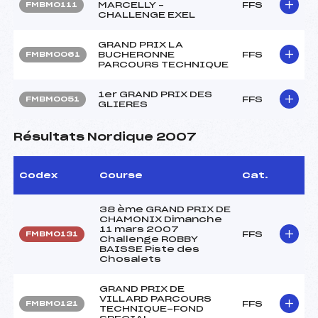
MARCELLY –
FFS
FMBM0111
CHALLENGE EXEL
GRAND PRIX LA
BUCHERONNE
FFS
FMBM0061
PARCOURS TECHNIQUE
1er GRAND PRIX DES
FFS
FMBM0051
GLIERES
Résultats Nordique 2007
Codex
Course
Cat.
38 ème GRAND PRIX DE
CHAMONIX Dimanche
11 mars 2007
FFS
FMBM0131
Challenge ROBBY
BAISSE Piste des
Chosalets
GRAND PRIX DE
VILLARD PARCOURS
FFS
FMBM0121
TECHNIQUE-FOND