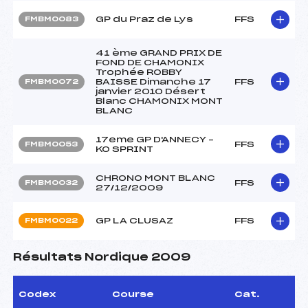
GP du Praz de Lys
FFS
FMBM0083
41 ème GRAND PRIX DE
FOND DE CHAMONIX
Trophée ROBBY
BAISSE Dimanche 17
FFS
FMBM0072
janvier 2010 Désert
Blanc CHAMONIX MONT
BLANC
17eme GP D'ANNECY –
FFS
FMBM0053
KO SPRINT
CHRONO MONT BLANC
FFS
FMBM0032
27/12/2009
GP LA CLUSAZ
FFS
FMBM0022
Résultats Nordique 2009
Codex
Course
Cat.