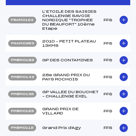
L' ETOILE DES SAISIES
CHALLENGE SAVOIE
NORDIQUE "TROPHEE
FFS
FSAM0124
DU BEAUFORT" 10ème
Etape
2010 – PETIT PLATEAU
FFS
FNAM0363
13KMS
GP DES CONTAMINES
FFS
FMBM0182
28e GRAND PRIX DU
FFS
FMBM0143
PAYS ROCHOIS
GP VALLEE DU BOUCHET
FFS
FMBM0132
– CHALLENGE EXEL
GRAND PRIX DE
FFS
FMBM0123
VILLARD
Grand Prix d'Agy
FFS
FMBM0112