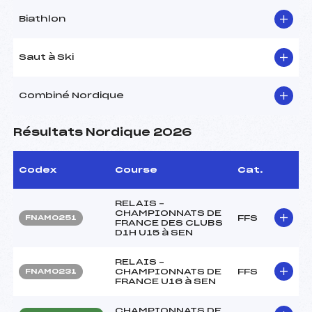
Biathlon
Saut à Ski
Combiné Nordique
Résultats Nordique 2026
Codex
Course
Cat.
RELAIS –
CHAMPIONNATS DE
FFS
FNAM0251
FRANCE DES CLUBS
D1H U15 à SEN
RELAIS –
CHAMPIONNATS DE
FFS
FNAM0231
FRANCE U16 à SEN
CHAMPIONNATS DE