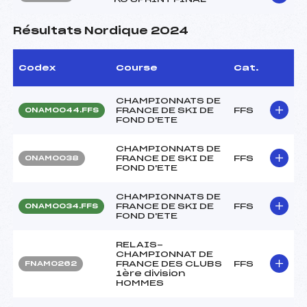
Résultats Nordique 2024
Codex
Course
Cat.
CHAMPIONNATS DE
FRANCE DE SKI DE
FFS
ONAM0044.FFS
FOND D'ETE
CHAMPIONNATS DE
FRANCE DE SKI DE
FFS
ONAM0038
FOND D'ETE
CHAMPIONNATS DE
FRANCE DE SKI DE
FFS
ONAM0034.FFS
FOND D'ETE
RELAIS-
CHAMPIONNAT DE
FRANCE DES CLUBS
FFS
FNAM0262
1ère division
HOMMES