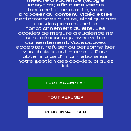
mesure d’audience (Google
Analytics) afin d’analyser la
COUPE DU MONDE
FFS
fréquentation du site, vous
FIS0339
KO SPRINT FINAL
proposer du contenu vidéo et les
performances du site, ainsi que des
cookies permettant le
COUPE DU MONDE
FFS
FIS0338.FFS
fonctionnement du site. Les
cookies de mesure d’audience ne
sont déposés qu’avec votre
COUPE DU MONDE
consentement. Vous pouvez
(Tour de Ski Stage
FFS
FIS0326.FFS
accepter, refuser ou personnaliser
3 of 6)
vos choix à tout moment. Pour
obtenir plus d'informations sur
COUPE DU MONDE
notre gestion des cookies, cliquez
(Tour de Ski Stage
ici
.
FFS
FIS0327
3 of 6) KO SPRINT
FINAL
TOUT ACCEPTER
COUPE DU MONDE
(Tour de Ski Stage
FFS
FIS0225.FFS
2 of 6)
TOUT REFUSER
COUPE DU MONDE
(Tour de Ski Stage
FFS
FIS0223.FFS
PERSONNALISER
1 of 6)
COUPE DU MONDE
FFS
FIS0219.FFS