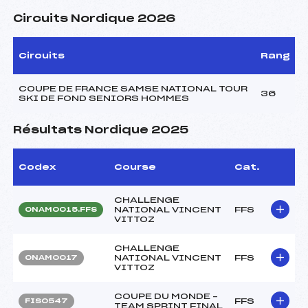
Circuits Nordique 2026
Circuits
Rang
COUPE DE FRANCE SAMSE NATIONAL TOUR
36
SKI DE FOND SENIORS HOMMES
Résultats Nordique 2025
Codex
Course
Cat.
CHALLENGE
NATIONAL VINCENT
FFS
ONAM0015.FFS
VITTOZ
CHALLENGE
NATIONAL VINCENT
FFS
ONAM0017
VITTOZ
COUPE DU MONDE –
FFS
FIS0547
TEAM SPRINT FINAL