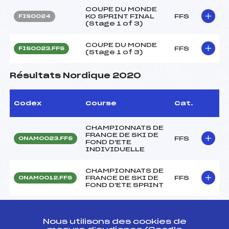
COUPE DU MONDE
KO SPRINT FINAL
FFS
FIS0024
(Stage 1 of 3)
COUPE DU MONDE
FFS
FIS0023.FFS
(Stage 1 of 3)
Résultats Nordique 2020
Codex
Course
Cat.
CHAMPIONNATS DE
FRANCE DE SKI DE
FFS
ONAM0023.FFS
FOND D'ETE
INDIVIDUELLE
CHAMPIONNATS DE
FRANCE DE SKI DE
FFS
ONAM0012.FFS
FOND D'ETE SPRINT
CHAMPIONNATS DE
FRANCE DE SKI DE
FFS
ONAM0015
FOND D'ETE SPRINT
Nous utilisons des cookies de