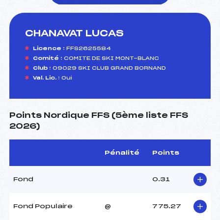
CHANAVAT LUCAS
foi(s) le ski
Licence :
FFS2625584
Comité :
COMITE DE SKI MONT-BLANC
Club :
09029 SKI CLUB GRAND BORNAND
Val. Lic. :
Oui
Points Nordique FFS (5ème liste FFS
2026)
Pénalité
Points
Fond
0.31
Fond Populaire
@
775.27