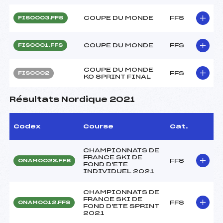
COUPE DU MONDE
FFS
FIS0003.FFS
COUPE DU MONDE
FFS
FIS0001.FFS
COUPE DU MONDE
FFS
FIS0002
KO SPRINT FINAL
Résultats Nordique 2021
Codex
Course
Cat.
CHAMPIONNATS DE
FRANCE SKI DE
FFS
ONAM0023.FFS
FOND D'ETE
INDIVIDUEL 2021
CHAMPIONNATS DE
FRANCE SKI DE
FFS
ONAM0012.FFS
FOND D'ETE SPRINT
2021