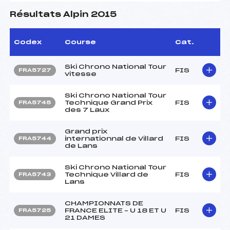
Résultats Alpin 2015
Codex
Course
Cat.
Ski Chrono National Tour
FIS
FRA5727
vitesse
Ski Chrono National Tour
Technique Grand Prix
FIS
FRA5745
des 7 Laux
Grand prix
internationnal de Villard
FIS
FRA5744
de Lans
Ski Chrono National Tour
Technique Villard de
FIS
FRA5743
Lans
CHAMPIONNATS DE
FRANCE ELITE – U 18 ET U
FIS
FRA5725
21 DAMES