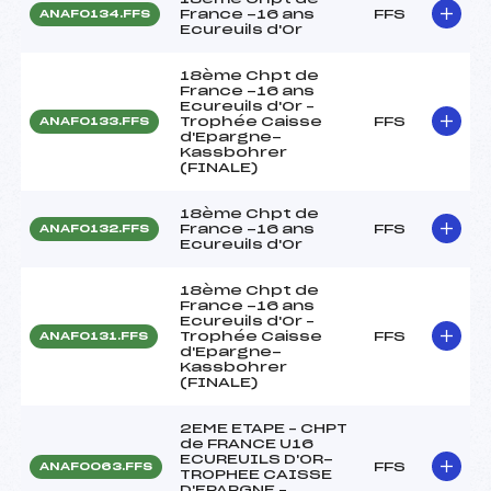
France -16 ans
FFS
ANAF0134.FFS
Ecureuils d'Or
18ème Chpt de
France -16 ans
Ecureuils d'Or –
Trophée Caisse
FFS
ANAF0133.FFS
d'Epargne-
Kassbohrer
(FINALE)
18ème Chpt de
France -16 ans
FFS
ANAF0132.FFS
Ecureuils d'Or
18ème Chpt de
France -16 ans
Ecureuils d'Or –
Trophée Caisse
FFS
ANAF0131.FFS
d'Epargne-
Kassbohrer
(FINALE)
2EME ETAPE – CHPT
de FRANCE U16
ECUREUILS D'OR-
FFS
ANAF0063.FFS
TROPHEE CAISSE
D'EPARGNE –