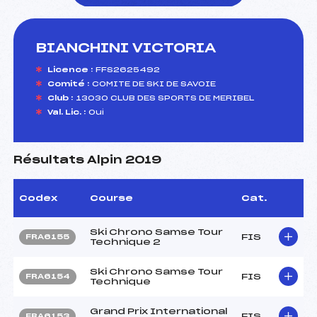
BIANCHINI VICTORIA
foi(s) le ski
Licence :
FFS2625492
Comité :
COMITE DE SKI DE SAVOIE
Club :
13030 CLUB DES SPORTS DE MERIBEL
Val. Lic. :
Oui
Résultats Alpin 2019
Codex
Course
Cat.
Ski Chrono Samse Tour
FIS
FRA6155
Technique 2
Ski Chrono Samse Tour
FIS
FRA6154
Technique
Grand Prix International
FIS
FRA6153