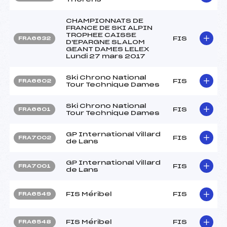
CHAMPIONNATS DE
FRANCE DE SKI ALPIN
TROPHEE CAISSE
FIS
FRA6632
D'EPARGNE SLALOM
GEANT DAMES LELEX
Lundi 27 mars 2017
Ski Chrono National
FIS
FRA6602
Tour Technique Dames
Ski Chrono National
FIS
FRA6601
Tour Technique Dames
GP International Villard
FIS
FRA7002
de Lans
GP International Villard
FIS
FRA7001
de Lans
FIS Méribel
FIS
FRA6549
FIS Méribel
FIS
FRA6548