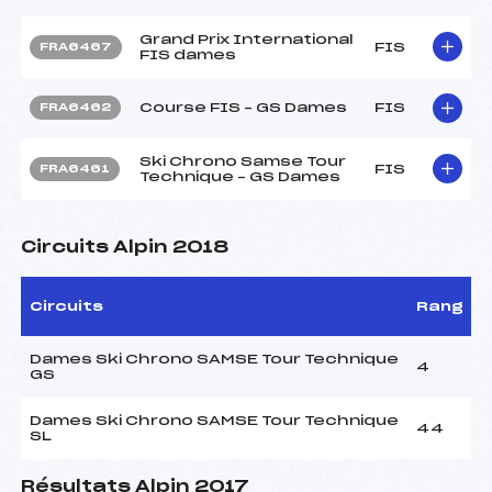
Grand Prix International
FIS
FRA6467
FIS dames
Course FIS – GS Dames
FIS
FRA6462
Ski Chrono Samse Tour
FIS
FRA6461
Technique – GS Dames
Circuits Alpin 2018
Circuits
Rang
Dames Ski Chrono SAMSE Tour Technique
4
GS
Dames Ski Chrono SAMSE Tour Technique
44
SL
Résultats Alpin 2017