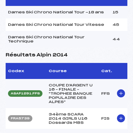
Dames Ski Chrono National Tour -18 ans
15
Dames Ski Chrono National Tour Vitesse
45
Dames Ski Chrono National Tour
44
Technique
Résultats Alpin 2014
Codex
Course
Cat.
COUPE D'ARGENT U
16 – FINALE –
"TROPHEE BANQUE
FFS
ASAF1291.FFS
POPULAIRE DES
ALPES"
34ème SCARA
2014 GIRLS U16
FIS
FRA5739
Dossards MBS