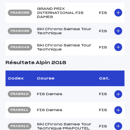
GRAND PRIX
INTERNATIONAL FIS
FIS
FRA6056
DAMES
Ski Chrono Samse Tour
FIS
FRA6039
Technique
Ski Chrono Samse Tour
FIS
FRA6049
Technique
Résultats Alpin 2018
Codex
Course
Cat.
FIS Dames
FIS
FRA6512
FIS Dames
FIS
FRA6511
Ski Chrono Samse Tour
FIS
FRA6510
Technique PRAPOUTEL