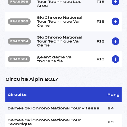
Tour Technique Les
FIS
FRA6558
Arcs
Ski Chrono National
Tour Technique Val
FIS
FRA6555
Cenis
Ski Chrono National
Tour Technique Val
FIS
FRA6554
Cenis
geant dame val
FIS
FRA6551
thorens fis
Circuits Alpin 2017
Circuits
Rang
Dames Ski Chrono National Tour Vitesse
24
Dames Ski Chrono National Tour
23
Technique