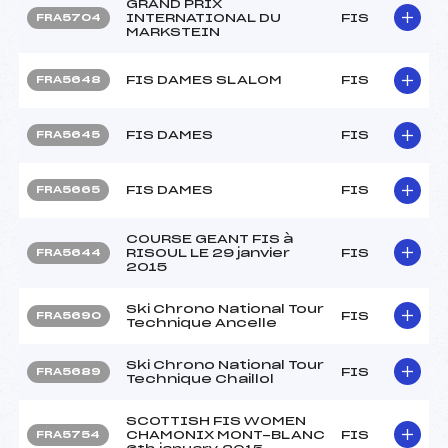
GRAND PRIX
INTERNATIONAL DU
FIS
FRA5704
MARKSTEIN
FIS DAMES SLALOM
FIS
FRA5648
FIS DAMES
FIS
FRA5645
FIS DAMES
FIS
FRA5665
COURSE GEANT FIS à
RISOUL LE 29 janvier
FIS
FRA5644
2015
Ski Chrono National Tour
FIS
FRA5690
Technique Ancelle
Ski Chrono National Tour
FIS
FRA5689
Technique Chaillol
SCOTTISH FIS WOMEN
CHAMONIX MONT-BLANC
FIS
FRA5754