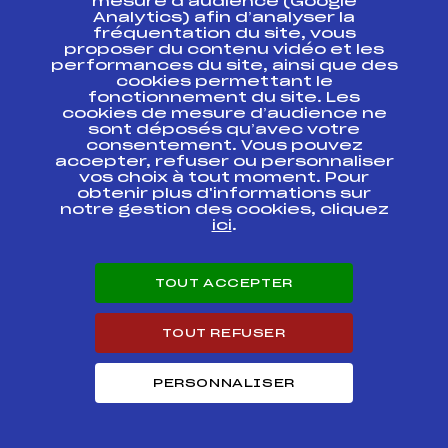
mesure d’audience (Google
Finale Coupe
Analytics) afin d’analyser la
d'Argent U16
fréquentation du site, vous
"Trophée Banque
FFS
ASAF0982.FFS
proposer du contenu vidéo et les
Populaire des
performances du site, ainsi que des
Alpes"
cookies permettant le
fonctionnement du site. Les
Coupe d'Argent
cookies de mesure d’audience ne
U16 "Trophée
sont déposés qu’avec votre
FFS
ASAF0761.FFS
Banque Populaire
consentement. Vous pouvez
des Alpes"
accepter, refuser ou personnaliser
vos choix à tout moment. Pour
obtenir plus d'informations sur
Coupe d'Argent
U16 "Trophée
notre gestion des cookies, cliquez
FFS
ASAF0731.FFS
Banque Populaire
ici
.
des Alpes"
SELECTION U16
TOUT ACCEPTER
TARENTAISE –
FFS
ASAF0662.FFS
SLALOM DAMES
TOUT REFUSER
SELECTION U16
TARENTAISE –
FFS
ASAF0661.FFS
GEANT DAMES
PERSONNALISER
CHATEL – 1ERE
ETAPE – CHPT DE
FRANCE – 16 ANS –