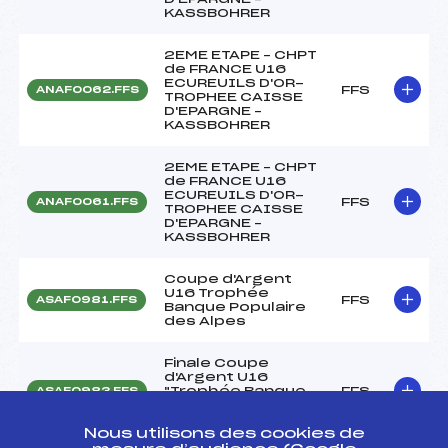
KASSBOHRER
2EME ETAPE – CHPT
de FRANCE U16
ECUREUILS D'OR-
FFS
ANAF0062.FFS
TROPHEE CAISSE
D'EPARGNE –
KASSBOHRER
2EME ETAPE – CHPT
de FRANCE U16
ECUREUILS D'OR-
FFS
ANAF0061.FFS
TROPHEE CAISSE
D'EPARGNE –
KASSBOHRER
Coupe d'Argent
U16 Trophée
FFS
ASAF0981.FFS
Banque Populaire
des Alpes
Finale Coupe
d'Argent U16
"Trophée Banque
FFS
ASAF0983.FFS
Populaire des
Alpes"
Nous utilisons des cookies de