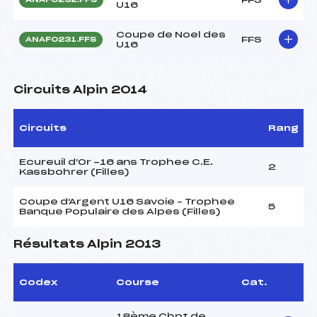
U16
Coupe de Noel des
FFS
ANAF0231.FFS
U16
Circuits Alpin 2014
Circuits
Rang
Ecureuil d'Or -16 ans Trophee C.E.
2
Kassbohrer (Filles)
Coupe d'Argent U16 Savoie – Trophee
5
Banque Populaire des Alpes (Filles)
Résultats Alpin 2013
Codex
Course
Cat.
18ème Chpt de