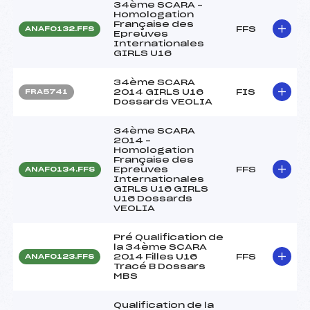
34ème SCARA –
Homologation
Française des
FFS
ANAF0132.FFS
Epreuves
Internationales
GIRLS U16
34ème SCARA
2014 GIRLS U16
FIS
FRA5741
Dossards VEOLIA
34ème SCARA
2014 –
Homologation
Française des
Epreuves
FFS
ANAF0134.FFS
Internationales
GIRLS U16 GIRLS
U16 Dossards
VEOLIA
Pré Qualification de
la 34ème SCARA
2014 Filles U16
FFS
ANAF0123.FFS
Tracé B Dossars
MBS
Qualification de la