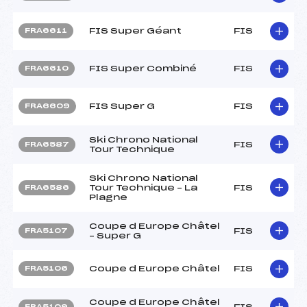
FIS Super Géant
FIS
FRA6611
FIS Super Combiné
FIS
FRA6610
FIS Super G
FIS
FRA6609
Ski Chrono National
FIS
FRA6587
Tour Technique
Ski Chrono National
Tour Technique – La
FIS
FRA6586
Plagne
Coupe d Europe Châtel
FIS
FRA5107
– Super G
Coupe d Europe Châtel
FIS
FRA5106
Coupe d Europe Châtel
FIS
FRA5109