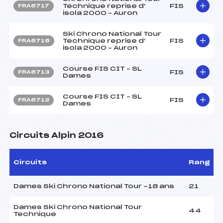
Technique reprise d'
FIS
FRA6717
isola 2000 – Auron
Ski Chrono National Tour
Technique reprise d'
FIS
FRA6716
isola 2000 – Auron
Course FIS CIT – SL
FIS
FRA6713
Dames
Course FIS CIT – SL
FIS
FRA6712
Dames
Circuits Alpin 2016
Circuits
Rang
Dames Ski Chrono National Tour -18 ans
21
Dames Ski Chrono National Tour
44
Technique