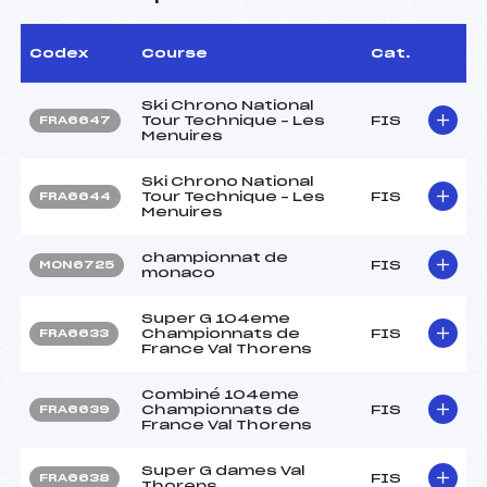
Codex
Course
Cat.
Ski Chrono National
Tour Technique – Les
FIS
FRA6647
Menuires
Ski Chrono National
Tour Technique – Les
FIS
FRA6644
Menuires
championnat de
FIS
MON6725
monaco
Super G 104eme
Championnats de
FIS
FRA6633
France Val Thorens
Combiné 104eme
Championnats de
FIS
FRA6639
France Val Thorens
Super G dames Val
FIS
FRA6638
Thorens