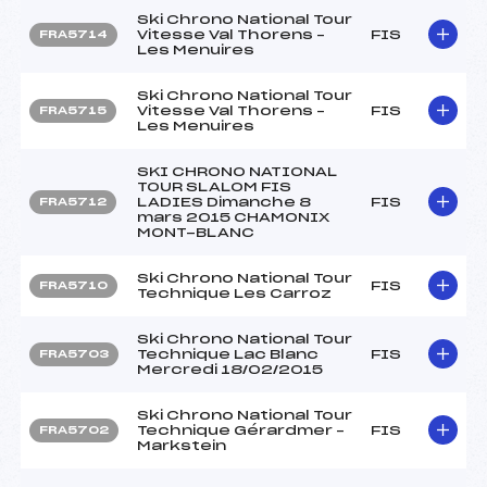
Ski Chrono National Tour
Vitesse Val Thorens –
FIS
FRA5714
Les Menuires
Ski Chrono National Tour
Vitesse Val Thorens –
FIS
FRA5715
Les Menuires
SKI CHRONO NATIONAL
TOUR SLALOM FIS
LADIES Dimanche 8
FIS
FRA5712
mars 2015 CHAMONIX
MONT-BLANC
Ski Chrono National Tour
FIS
FRA5710
Technique Les Carroz
Ski Chrono National Tour
Technique Lac Blanc
FIS
FRA5703
Mercredi 18/02/2015
Ski Chrono National Tour
Technique Gérardmer –
FIS
FRA5702
Markstein