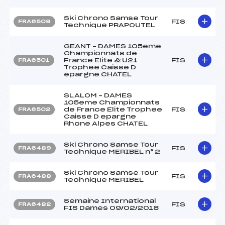
Ski Chrono Samse Tour
FIS
FRA6509
Technique PRAPOUTEL
GEANT – DAMES 105eme
Championnats de
France Elite & U21
FIS
FRA6501
Trophee Caisse D
epargne CHATEL
SLALOM – DAMES
105eme Championnats
de France Elite Trophee
FIS
FRA6502
Caisse D epargne
Rhone Alpes CHATEL
Ski Chrono Samse Tour
FIS
FRA6489
Technique MERIBEL n° 2
Ski Chrono Samse Tour
FIS
FRA6488
Technique MERIBEL
Semaine International
FIS
FRA6482
FIS Dames 09/02/2018