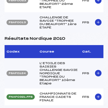
"TROPHEE DU
FFS
FSAF0023
BEAUFORT" 2ème
ETAPE
CHALLENGE DE
SAVOIE "TROPHEE
FFS
FSAF0013
DU BEAUFORT" 1ère
ETAPE
Résultats Nordique 2010
Codex
Course
Cat.
L' ETOILE DES
SAISIES
CHALLENGE SAVOIE
NORDIQUE
FFS
FSAF0124
"TROPHEE DU
BEAUFORT" 10ème
Etape
CHAMPIONNATS DE
FRANCE CADETS
FFS
FNAF0321.FFS
FINALE