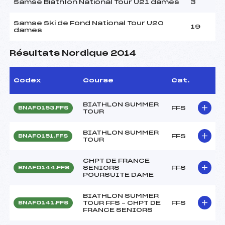
Samse Biathlon National Tour U21 dames
3
Samse Ski de Fond National Tour U20
19
dames
Résultats Nordique 2014
Codex
Course
Cat.
BIATHLON SUMMER
FFS
BNAF0153.FFS
TOUR
BIATHLON SUMMER
FFS
BNAF0151.FFS
TOUR
CHPT DE FRANCE
SENIORS
FFS
BNAF0144.FFS
POURSUITE DAME
BIATHLON SUMMER
TOUR FFS – CHPT DE
FFS
BNAF0141.FFS
FRANCE SENIORS