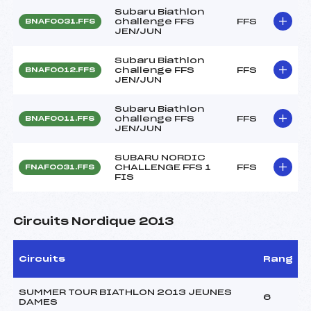
Subaru Biathlon
challenge FFS
FFS
BNAF0031.FFS
JEN/JUN
Subaru Biathlon
challenge FFS
FFS
BNAF0012.FFS
JEN/JUN
Subaru Biathlon
challenge FFS
FFS
BNAF0011.FFS
JEN/JUN
SUBARU NORDIC
CHALLENGE FFS 1
FFS
FNAF0031.FFS
FIS
Circuits Nordique 2013
Circuits
Rang
SUMMER TOUR BIATHLON 2013 JEUNES
6
DAMES