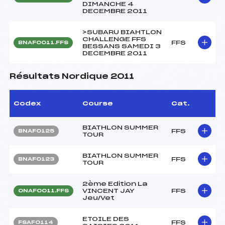
DIMANCHE 4
DECEMBRE 2011
>SUBARU BIAHTLON
CHALLENGE FFS
FFS
BNAF0011.FFS
BESSANS SAMEDI 3
DECEMBRE 2011
Résultats Nordique 2011
Codex
Course
Cat.
BIATHLON SUMMER
FFS
BNAF0125
TOUR
BIATHLON SUMMER
FFS
BNAF0123
TOUR
2ème Edition La
VINCENT JAY
FFS
ONAF0011.FFS
Jeu/Vet
ETOILE DES
FFS
FSAF0114