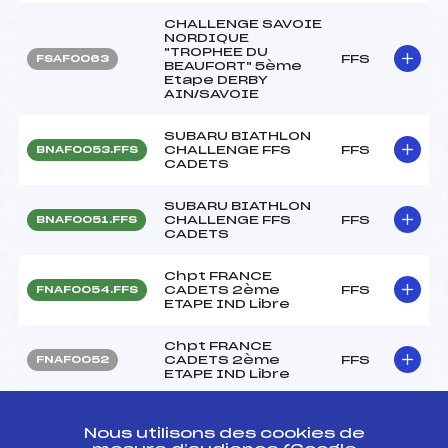
CHALLENGE SAVOIE
NORDIQUE
"TROPHEE DU
FFS
FSAF0063
BEAUFORT" 5ème
Etape DERBY
AIN/SAVOIE
SUBARU BIATHLON
CHALLENGE FFS
FFS
BNAF0053.FFS
CADETS
SUBARU BIATHLON
CHALLENGE FFS
FFS
BNAF0051.FFS
CADETS
Chpt FRANCE
CADETS 2ème
FFS
FNAF0054.FFS
ETAPE IND Libre
Chpt FRANCE
CADETS 2ème
FFS
FNAF0052
ETAPE IND Libre
Chpt FRANCE
CADETS 1ère ETAPE
FFS
FNAF0053.FFS
Nous utilisons des cookies de
KO-QLF