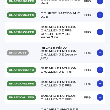
FFS
BNAF0083.FFS
JJS
COURSE NATIONALE
FFS
BNAF0082.FFS
JJS
SUBARU BIATHLON
CHALLENGE FFS
FFS
BNAF0072.FFS
SPRINT DAMES
sans Tirs
RELAIS Mixte –
SUBARU BIATHLON
FFS
BNAT0051
CHALLENGE (jeun-
jun)
SUBARU BIATHLON
FFS
BNAF0053.FFS
CHALLENGE FFS
SUBARU BIATHLON
FFS
BNAF0042.FFS
CHALLENGE FFS
SUBARU BIATHLON
FFS
BNAF0041.FFS
CHALLENGE FFS
CHAMPIONNATS DE