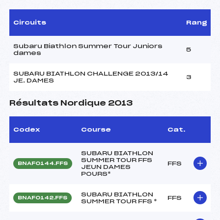
Circuits
Rang
Subaru Biathlon Summer Tour Juniors
5
dames
SUBARU BIATHLON CHALLENGE 2013/14
3
JE. DAMES
Résultats Nordique 2013
Codex
Course
Cat.
SUBARU BIATHLON
SUMMER TOUR FFS
FFS
BNAF0144.FFS
JEUN DAMES
POURS*
SUBARU BIATHLON
FFS
BNAF0142.FFS
SUMMER TOUR FFS *