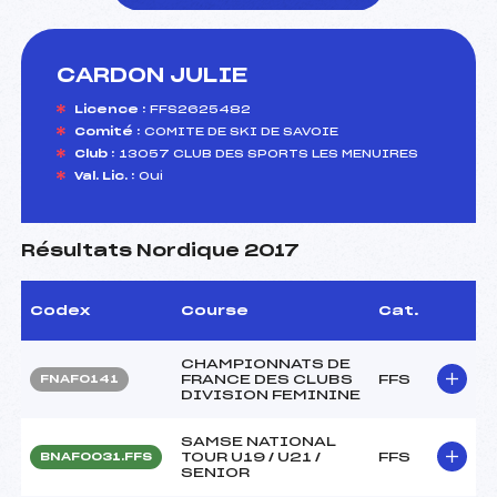
CARDON JULIE
foi(s) le ski
Licence :
FFS2625482
Comité :
COMITE DE SKI DE SAVOIE
Club :
13057 CLUB DES SPORTS LES MENUIRES
Val. Lic. :
Oui
Résultats Nordique 2017
Codex
Course
Cat.
CHAMPIONNATS DE
FRANCE DES CLUBS
FFS
FNAF0141
DIVISION FEMININE
SAMSE NATIONAL
TOUR U19 / U21 /
FFS
BNAF0031.FFS
SENIOR