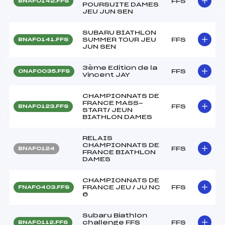
FFS
BNAF0142.FFS
POURSUITE DAMES
JEU JUN SEN
SUBARU BIATHLON
SUMMER TOUR JEU
FFS
BNAF0141.FFS
JUN SEN
3ème Edition de la
FFS
ONAF0035.FFS
Vincent JAY
CHAMPIONNATS DE
FRANCE MASS-
FFS
BNAF0123.FFS
START/ JEUN
BIATHLON DAMES
RELAIS
CHAMPIONNATS DE
FFS
BNAF0124
FRANCE BIATHLON
DAMES
CHAMPIONNATS DE
FRANCE JEU / JU NC
FFS
FNAF0403.FFS
6
Subaru Biathlon
challenge FFS
FFS
BNAF0112.FFS