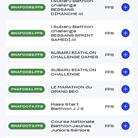
\ Subaru Biathlon
challenge
FFS
BNAF0092.FFS
BESSANS
DIMANCHE ///
\ Subaru Biathlon
challenge
FFS
BNAF0091.FFS
BESSANS SPRINT
SAMEDI ///
SUBARU BIATHLON
FFS
BNAF0082.FFS
CHALLENGE DAMES
SUBARU BIATHLON
FFS
BNAF0081.FFS
CHALLENGE
LE MARATHON du
FFS
FNAF0341.FFS
GRAND BEC
Mass Start
FFS
BNAF0074.FFS
Biathlon J J S
Course Nationale
Biathlon Jeunes
FFS
BNAF0073.FFS
Juniors Séniors