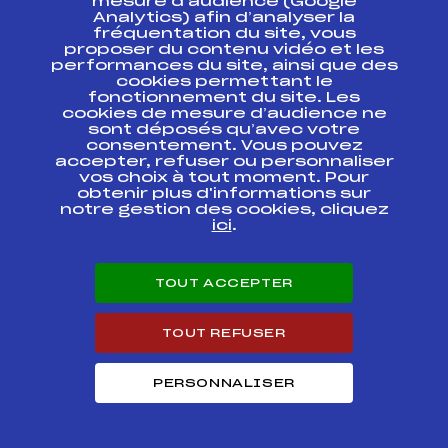
mesure d’audience (Google
Analytics) afin d’analyser la
fréquentation du site, vous
CHAMPIONNATS DE
proposer du contenu vidéo et les
FRANCE
FFS
FNAF0051
performances du site, ainsi que des
CADETS00580
1ère ETAPE
cookies permettant le
fonctionnement du site. Les
cookies de mesure d’audience ne
Challenge Savoie
sont déposés qu’avec votre
Nordique "Trophée
FFS
FSAF0023
consentement. Vous pouvez
du Beaufort"
accepter, refuser ou personnaliser
vos choix à tout moment. Pour
obtenir plus d'informations sur
Résultats Nordique 2009
notre gestion des cookies, cliquez
ici
.
Codex
Course
Cat.
TOUT ACCEPTER
SUBARU BIATHLON
FFS
BNAF0143
SUMMER TOUR
TOUT REFUSER
L'ETOILE DES SAISIES
FFS
FNAT0473
1-3-5-10 Km
PERSONNALISER
LA SAVOYARDE CAISSE
D'EPARGNE SKATE
FFS
FNAT0376
TROPHEE DU BEAUFORT