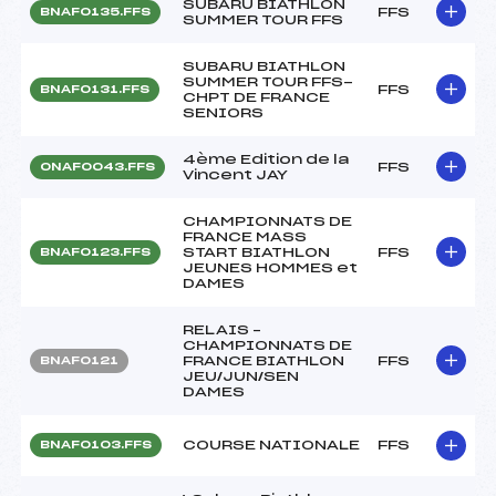
SUBARU BIATHLON
FFS
BNAF0135.FFS
SUMMER TOUR FFS
SUBARU BIATHLON
SUMMER TOUR FFS-
FFS
BNAF0131.FFS
CHPT DE FRANCE
SENIORS
4ème Edition de la
FFS
ONAF0043.FFS
Vincent JAY
CHAMPIONNATS DE
FRANCE MASS
START BIATHLON
FFS
BNAF0123.FFS
JEUNES HOMMES et
DAMES
RELAIS –
CHAMPIONNATS DE
FRANCE BIATHLON
FFS
BNAF0121
JEU/JUN/SEN
DAMES
COURSE NATIONALE
FFS
BNAF0103.FFS