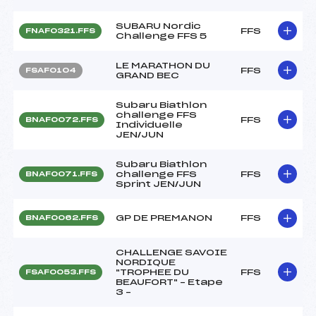
SUBARU Nordic
FFS
FNAF0321.FFS
Challenge FFS 5
LE MARATHON DU
FFS
FSAF0104
GRAND BEC
Subaru Biathlon
challenge FFS
FFS
BNAF0072.FFS
Individuelle
JEN/JUN
Subaru Biathlon
challenge FFS
FFS
BNAF0071.FFS
Sprint JEN/JUN
GP DE PREMANON
FFS
BNAF0062.FFS
CHALLENGE SAVOIE
NORDIQUE
"TROPHEE DU
FFS
FSAF0053.FFS
BEAUFORT" – Etape
3 –