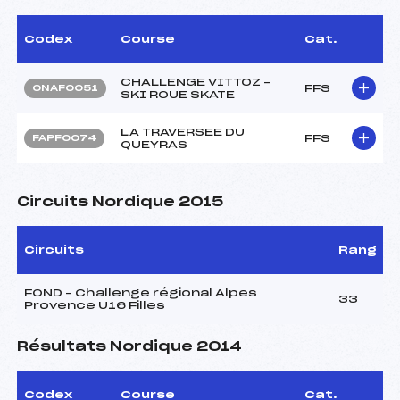
Codex
Course
Cat.
CHALLENGE VITTOZ –
FFS
ONAF0051
SKI ROUE SKATE
LA TRAVERSEE DU
FFS
FAPF0074
QUEYRAS
Circuits Nordique 2015
Circuits
Rang
FOND – Challenge régional Alpes
33
Provence U16 Filles
Résultats Nordique 2014
Codex
Course
Cat.