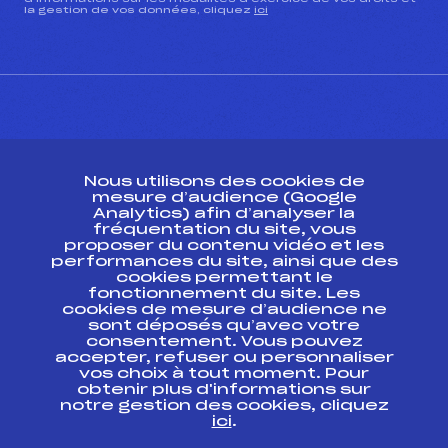
la gestion de vos données, cliquez
ici
CONTACT
Nous utilisons des cookies de
ESPACE PRESSE
mesure d’audience (Google
Analytics) afin d’analyser la
fréquentation du site, vous
Ressources
proposer du contenu vidéo et les
performances du site, ainsi que des
Pass’Neige
cookies permettant le
Projet sportif fédéral
fonctionnement du site. Les
cookies de mesure d’audience ne
Projet de performance fédéral
sont déposés qu’avec votre
Antidopage
consentement. Vous pouvez
Pôle Développement, Formation, Suivi
accepter, refuser ou personnaliser
Scientifique
vos choix à tout moment. Pour
Listes ministérielles
obtenir plus d'informations sur
notre gestion des cookies, cliquez
Pôle vie de l’athlète
ici
.
Enseignement professionnel