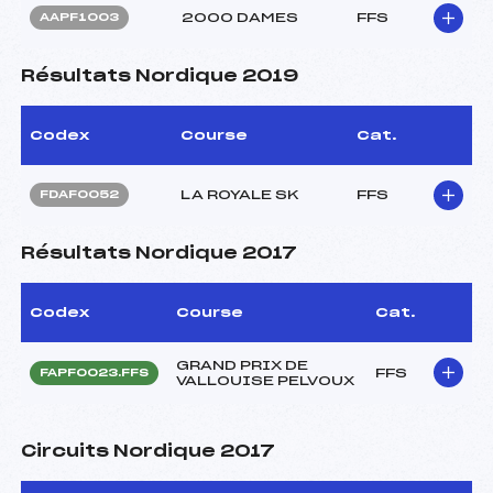
2000 DAMES
FFS
AAPF1003
Résultats Nordique 2019
Codex
Course
Cat.
LA ROYALE SK
FFS
FDAF0052
Résultats Nordique 2017
Codex
Course
Cat.
GRAND PRIX DE
FFS
FAPF0023.FFS
VALLOUISE PELVOUX
Circuits Nordique 2017