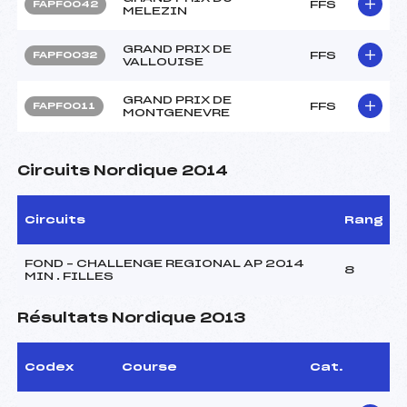
FFS
FAPF0042
MELEZIN
GRAND PRIX DE
FFS
FAPF0032
VALLOUISE
GRAND PRIX DE
FFS
FAPF0011
MONTGENEVRE
Circuits Nordique 2014
Circuits
Rang
FOND – CHALLENGE REGIONAL AP 2014
8
MIN . FILLES
Résultats Nordique 2013
Codex
Course
Cat.