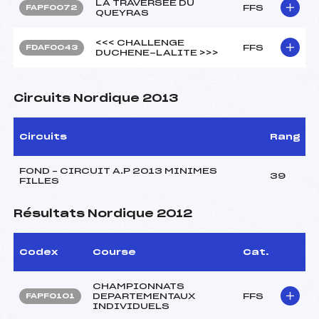
LA TRAVERSEE DU
FFS
FAPF0072
QUEYRAS
<<< CHALLENGE
FFS
FDAF0043
DUCHENE-LALITE >>>
Circuits Nordique 2013
Circuits
Rang
FOND – CIRCUIT A.P 2013 MINIMES
39
FILLES
Résultats Nordique 2012
Codex
Course
Cat.
CHAMPIONNATS
DEPARTEMENTAUX
FFS
FAPF0101
INDIVIDUELS