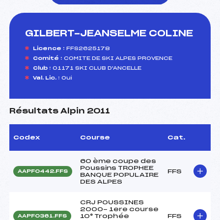
GILBERT-JEANSELME COLINE
foi(s) le ski
Licence :
FFS2625178
Comité :
COMITE DE SKI ALPES PROVENCE
Club :
01171 SKI CLUB D'ANCELLE
Val. Lic. :
Oui
Résultats Alpin 2011
Codex
Course
Cat.
60 ème coupe des
Poussins TROPHEE
FFS
AAPF0442.FFS
BANQUE POPULAIRE
DES ALPES
CRJ POUSSINES
2000- 1ere course
10° Trophée
FFS
AAPF0361.FFS