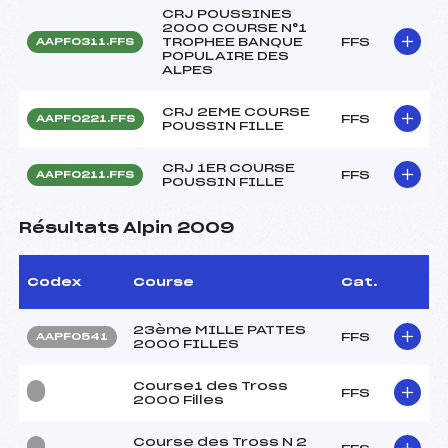
CRJ POUSSINES
2000 COURSE N°1
TROPHEE BANQUE
FFS
AAPF0311.FFS
POPULAIRE DES
ALPES
CRJ 2EME COURSE
FFS
AAPF0221.FFS
POUSSIN FILLE
CRJ 1ER COURSE
FFS
AAPF0211.FFS
POUSSIN FILLE
Résultats Alpin 2009
Codex
Course
Cat.
23ème MILLE PATTES
FFS
AAPF0541
2000 FILLES
Course1 des Tross
FFS
2000 Filles
Course des Tross N 2