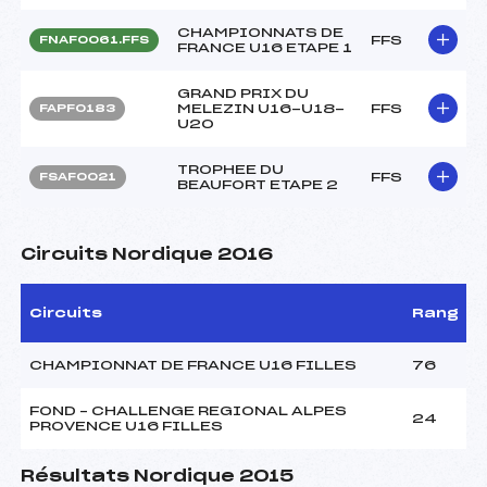
CHAMPIONNATS DE
FFS
FNAF0061.FFS
FRANCE U16 ETAPE 1
GRAND PRIX DU
MELEZIN U16-U18-
FFS
FAPF0183
U20
TROPHEE DU
FFS
FSAF0021
BEAUFORT ETAPE 2
Circuits Nordique 2016
Circuits
Rang
CHAMPIONNAT DE FRANCE U16 FILLES
76
FOND – CHALLENGE REGIONAL ALPES
24
PROVENCE U16 FILLES
Résultats Nordique 2015