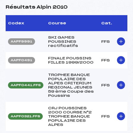
Résultats Alpin 2010
Codex
Course
Cat.
SKI GAMES
POUSSINES
FFS
AAPF9991
rectificatifs
FINALE POUSSINS
FFS
AAPF0491
FILLES 1999/2000
TROPHEE BANQUE
POPULAIRE DES
ALPES CRITERIUM
FFS
AAPF0441.FFS
REGIONAL JEUNES
59 ème Coupe des
Poussins
CRJ POUSSINES
2000 COURSE N°2
TROPHEE BANQUE
FFS
AAPF0321.FFS
POPULAIRE DES
ALPES