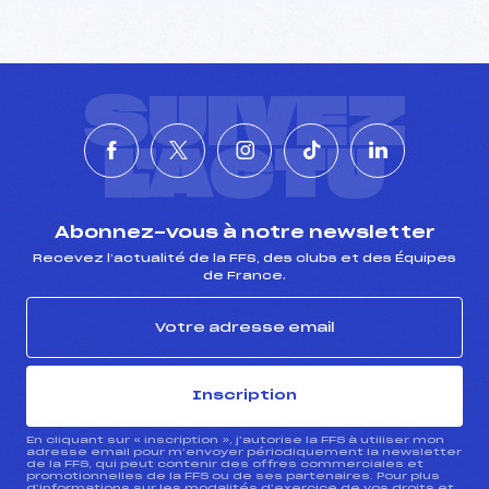
SUIVEZ
L'ACTU
Abonnez-vous à notre newsletter
Recevez l’actualité de la FFS, des clubs et des Équipes
de France.
Inscription
En cliquant sur « inscription », j’autorise la FFS à utiliser mon
adresse email pour m’envoyer périodiquement la newsletter
de la FFS, qui peut contenir des offres commerciales et
promotionnelles de la FFS ou de ses partenaires. Pour plus
d’informations sur les modalités d’exercice de vos droits et