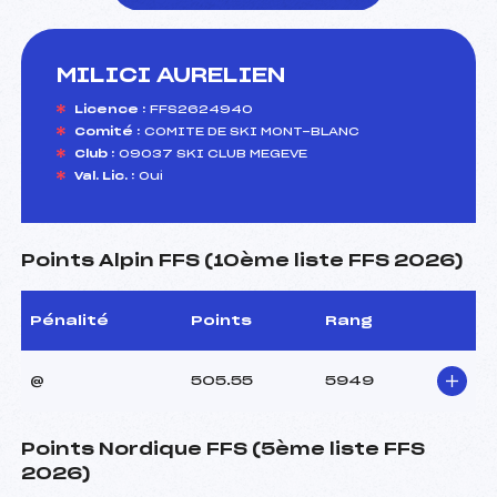
MILICI AURELIEN
foi(s) le ski
Licence :
FFS2624940
Comité :
COMITE DE SKI MONT-BLANC
Club :
09037 SKI CLUB MEGEVE
Val. Lic. :
Oui
Points Alpin FFS (10ème liste FFS 2026)
Pénalité
Points
Rang
@
505.55
5949
Points Nordique FFS (5ème liste FFS
2026)