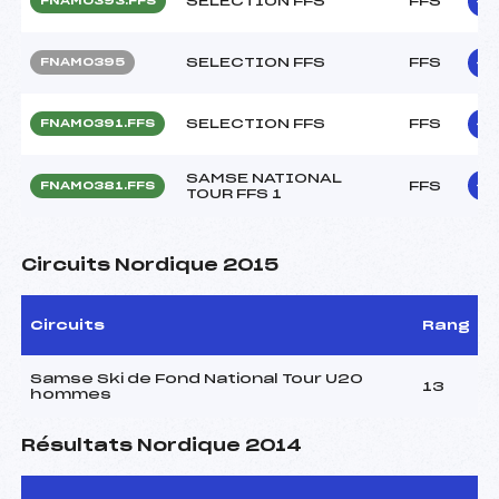
SELECTION FFS
FFS
FNAM0393.FFS
SELECTION FFS
FFS
FNAM0395
SELECTION FFS
FFS
FNAM0391.FFS
SAMSE NATIONAL
FFS
FNAM0381.FFS
TOUR FFS 1
Circuits Nordique 2015
Circuits
Rang
Samse Ski de Fond National Tour U20
13
hommes
Résultats Nordique 2014