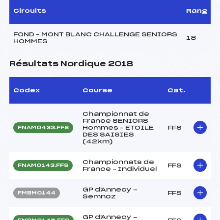
Circuits
Rang
FOND – MONT BLANC CHALLENGE SENIORS
18
HOMMES
Résultats Nordique 2018
Codex
Course
Cat.
Championnat de
France SENIORS
Hommes – ETOILE
FFS
FNAM0433.FFS
DES SAISIES
(42km)
Championnats de
FFS
FNAM0143.FFS
France – Individuel
GP d'Annecy -
FFS
FMBM0144
Semnoz
GP d'Annecy -