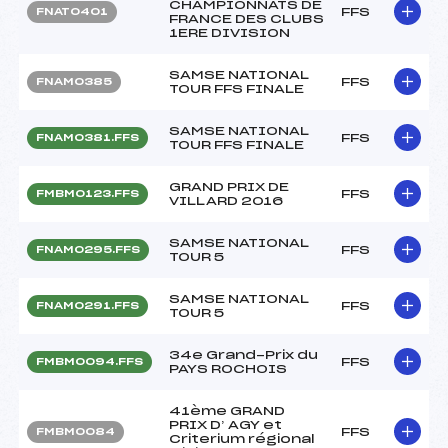
CHAMPIONNATS DE
FFS
FNAT0401
FRANCE DES CLUBS
1ERE DIVISION
SAMSE NATIONAL
FFS
FNAM0385
TOUR FFS FINALE
SAMSE NATIONAL
FFS
FNAM0381.FFS
TOUR FFS FINALE
GRAND PRIX DE
FFS
FMBM0123.FFS
VILLARD 2016
SAMSE NATIONAL
FFS
FNAM0295.FFS
TOUR 5
SAMSE NATIONAL
FFS
FNAM0291.FFS
TOUR 5
34e Grand-Prix du
FFS
FMBM0094.FFS
PAYS ROCHOIS
41ème GRAND
PRIX D’ AGY et
FFS
FMBM0084
Criterium régional