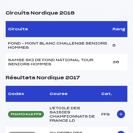
Circuits Nordique 2018
Circuits
Rang
FOND – MONT BLANC CHALLENGE SENIORS
5
HOMMES
SAMSE SKI DE FOND NATIONAL TOUR
36
SENIORS HOMMES
Résultats Nordique 2017
Codex
Course
Cat.
L'ETOILE DES
SAISIES
FFS
FNAM0412.FFS
CHAMPIONNATS DE
FRANCE LD
2e DERBY DES