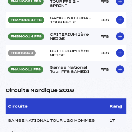
TOUR FFS 2 –
FFS
FNAM0021.FFS
SPRINT
SAMSE NATIONAL
FFS
FNAM0029.FFS
TOUR FFS 2
CRITERIUM 1ère
FFS
FMBM0014.FFS
NEIGE
CRITERIUM 1ère
FFS
FMBM0013
NEIGE
Samse National
FFS
FNAM0011.FFS
Tour FFS SAMEDI
Circuits Nordique 2016
Circuits
Rang
SAMSE NATIONAL TOUR U20 HOMMES
17