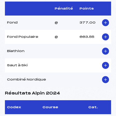
Pénalité
Points
Fond
@
377.00
Fond Populaire
@
663.55
Biathlon
Saut à Ski
Combiné Nordique
Résultats Alpin 2024
Codex
Course
Cat.