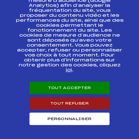
mesure d’audience (Google
CHAMONIX MONT-
Analytics) afin d’analyser la
BLANC
fréquentation du site, vous
proposer du contenu vidéo et les
SUBARU NORDIC
performances du site, ainsi que des
CHALLENGE
cookies permettant le
CHAMONIX MONT-
FFS
FNAM0057
fonctionnement du site. Les
BLANC Jeudi 27
cookies de mesure d’audience ne
Décembre 2012
sont déposés qu’avec votre
JEUNE GARCONS
consentement. Vous pouvez
accepter, refuser ou personnaliser
GRAND PRIX DE LA
vos choix à tout moment. Pour
FFS
FMBM0015
CLUSAZ
obtenir plus d'informations sur
notre gestion des cookies, cliquez
ici
.
GRAND PRIX DE LA
FFS
FMBM0014.FFS
CLUSAZ
TOUT ACCEPTER
SUBARU NORDIC
CHALLENGE FFS 1
FFS
FNAM0033.FFS
FIS
TOUT REFUSER
SUBARU NORDIC
CHALLENGE FFS 1
FFS
FNAM0031.FFS
FIS
PERSONNALISER
Circuits Nordique 2013