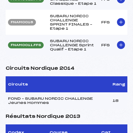
Classique – Etape 1
SUBARU NORDIC
CHALLENGE
FFS
FNAM0016
SPRINT FINALES –
Etape 1
SUBARU NORDIC
CHALLENGE Sprint
FFS
FNAM0011.FFS
Qualif – Etape 1
Circuits Nordique 2014
Circuits
Rang
FOND – SUBARU NORDIC CHALLENGE
18
Jeunes Hommes
Résultats Nordique 2013
Codex
Course
Cat.