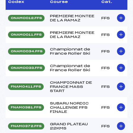
Codex
Course
Cat.
PREMIERE MONTEE
FFS
ONAM0012.FFS
DE LA RAMAZ
PREMIERE MONTEE
FFS
ONAM0011.FFS
DE LA RAMAZ
Championnat de
FFS
ONAM0034.FFS
France Roller Ski
Championnat de
FFS
ONAM0033.FFS
France Roller Ski
CHAMPIONNAT DE
FRANCE MASS
FFS
FNAM0411.FFS
START
SUBARU NORDIC
CHALLENGE FFS
FFS
FNAM0381.FFS
FINALE
GRAND PLATEAU
FFS
FNAM0372.FFS
22KMS