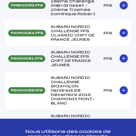
19ème Challenge
Alain Grosset –
FFS
FMBM0053.FFS
10ème Trophée
Dominique Robert
SUBARU NORDIC
CHALLENGE FFS
FFS
FNAM0084.FFS
CLASSIC CHPT DE
FRANCE JEUNES
SUBARU NORDIC
CHALLENGE FFS
FFS
FNAM0081.FFS
CHPT DE FRANCE
JEUNES
SUBARU NORDIC
CHALLENGE
SKIATHLON
Vendredi 28
FFS
FNAM0055.FFS
Décembre 2012
CHAMONIX MONT-
BLANC
SUBARU NORDIC
CHALLENGE
QUALIFICATION KO
SPRINT Jeudi 27
FFS
FNAM0051.FFS
Nous utilisons des cookies de
Décembre 2012