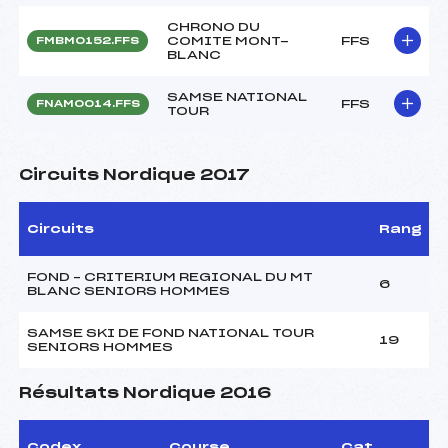
CHRONO DU
COMITE MONT-
FFS
FMBM0152.FFS
BLANC
SAMSE NATIONAL
FFS
FNAM0014.FFS
TOUR
Circuits Nordique 2017
Circuits
Rang
FOND – CRITERIUM REGIONAL DU MT
6
BLANC SENIORS HOMMES
SAMSE SKI DE FOND NATIONAL TOUR
19
SENIORS HOMMES
Résultats Nordique 2016
Codex
Course
Cat.