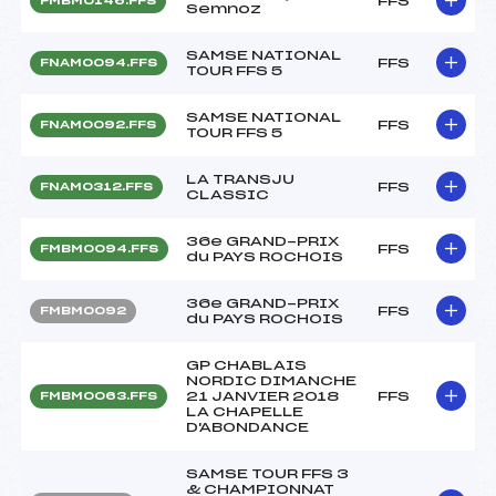
FFS
FMBM0146.FFS
Semnoz
SAMSE NATIONAL
FFS
FNAM0094.FFS
TOUR FFS 5
SAMSE NATIONAL
FFS
FNAM0092.FFS
TOUR FFS 5
LA TRANSJU
FFS
FNAM0312.FFS
CLASSIC
36e GRAND-PRIX
FFS
FMBM0094.FFS
du PAYS ROCHOIS
36e GRAND-PRIX
FFS
FMBM0092
du PAYS ROCHOIS
GP CHABLAIS
NORDIC DIMANCHE
21 JANVIER 2018
FFS
FMBM0063.FFS
LA CHAPELLE
D'ABONDANCE
SAMSE TOUR FFS 3
& CHAMPIONNAT