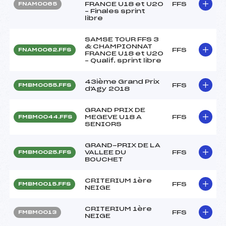
FRANCE U18 et U20
FFS
FNAM0065
– Finales sprint
libre
SAMSE TOUR FFS 3
& CHAMPIONNAT
FFS
FNAM0062.FFS
FRANCE U18 et U20
– Qualif. sprint libre
43ième Grand Prix
FFS
FMBM0055.FFS
d'Agy 2018
GRAND PRIX DE
MEGEVE U18 A
FFS
FMBM0044.FFS
SENIORS
GRAND-PRIX DE LA
VALLEE DU
FFS
FMBM0025.FFS
BOUCHET
CRITERIUM 1ère
FFS
FMBM0015.FFS
NEIGE
CRITERIUM 1ère
FFS
FMBM0013
NEIGE