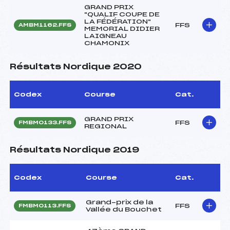
GRAND PRIX
"QUALIF COUPE DE
LA FÉDÉRATION"
FFS
AMBM1162.FFS
MEMORIAL DIDIER
LAIGNEAU
CHAMONIX
Résultats Nordique 2020
Codex
Course
Cat.
GRAND PRIX
FFS
FMBM0133.FFS
REGIONAL
Résultats Nordique 2019
Codex
Course
Cat.
Grand-prix de la
FFS
FMBM0113.FFS
Vallée du Bouchet