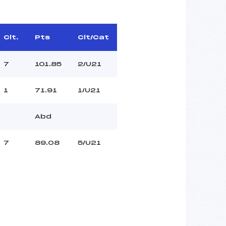
Clt.
Pts
Clt/Cat
7
101.85
2/U21
1
71.91
1/U21
Abd
7
89.08
5/U21