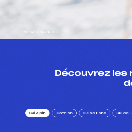
Fiche individuelle
Découvrez les 
d
Ski Alpin
Biathlon
Ski de Fond
Ski de 