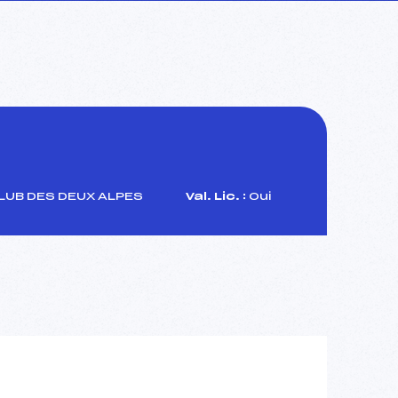
LUB DES DEUX ALPES
Val. Lic. :
Oui