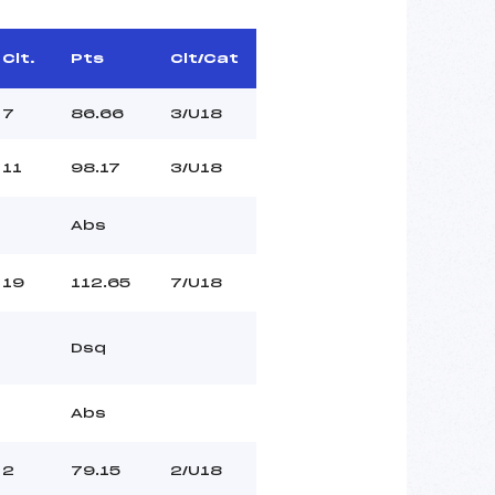
Clt.
Pts
Clt/Cat
7
86.66
3/U18
11
98.17
3/U18
Abs
19
112.65
7/U18
Dsq
Abs
2
79.15
2/U18