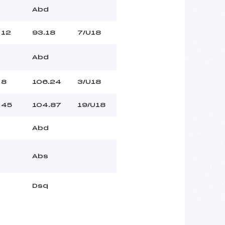
Abd
12
93.18
7/U18
Abd
8
106.24
3/U18
45
104.87
19/U18
Abd
Abs
Dsq