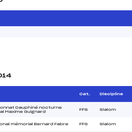
014
Cat.
Discipline
onnat Dauphiné nocturne
FFS
Slalom
al Maxime Guignard
onal mémorial Bernard Fabre
FFS
Slalom