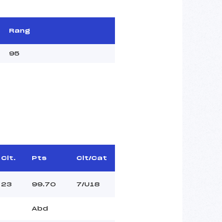
Rang
95
Clt.
Pts
Clt/Cat
23
99.70
7/U18
Abd