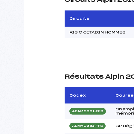
Circuits
FIS C CITADIN HOMMES
Résultats Alpin 2
Codex
Course
Champi
ADAM0661.FFS
mémori
GP Régi
ADAM0651.FFS