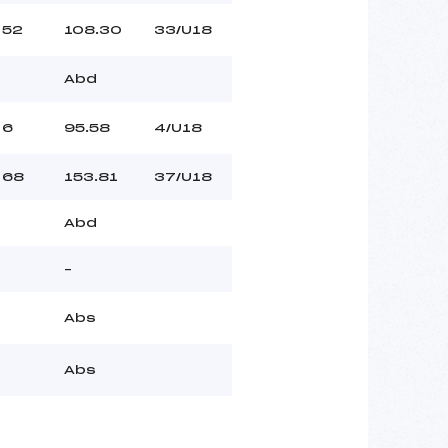
52
108.30
33/U18
Abd
6
95.58
4/U18
68
153.81
37/U18
Abd
–
Abs
Abs