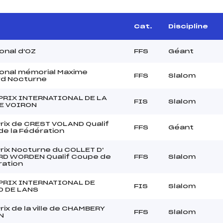
Cat.
Discipline
onal d'OZ
FFS
Géant
onal mémorial Maxime
FFS
Slalom
rd Nocturne
PRIX INTERNATIONAL DE LA
FIS
Slalom
DE VOIRON
rix de CREST VOLAND Qualif
FFS
Géant
e la Fédération
rix Nocturne du COLLET D'
RD WORDEN Qualif Coupe de
FFS
Slalom
ration
PRIX INTERNATIONAL DE
FIS
Slalom
D DE LANS
rix de la ville de CHAMBERY
FFS
Slalom
N