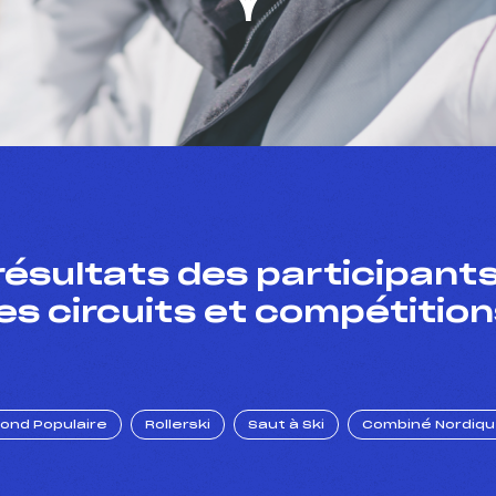
résultats des participants
es circuits et compétition
Fond Populaire
Rollerski
Saut à Ski
Combiné Nordiq