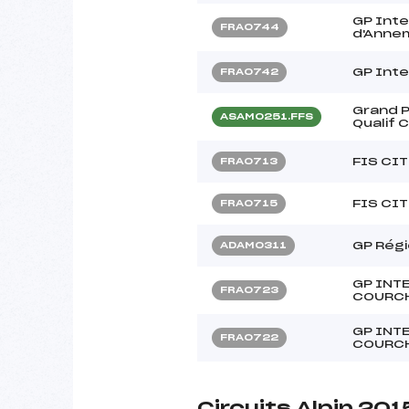
GP Inter
FRA0744
d'Anne
GP Inte
FRA0742
Grand P
ASAM0251.FFS
Qualif 
FIS CIT
FRA0713
FIS CIT
FRA0715
GP Rég
ADAM0311
GP INT
FRA0723
COURC
GP INT
FRA0722
COURC
Circuits Alpin 201