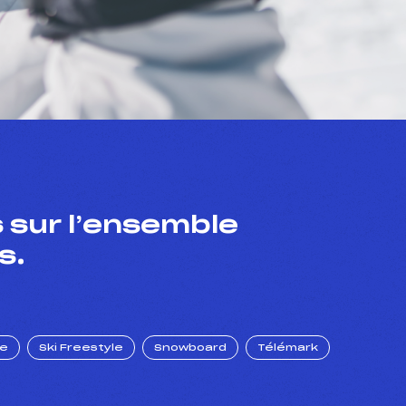
 sur l’ensemble
s.
ue
Ski Freestyle
Snowboard
Télémark