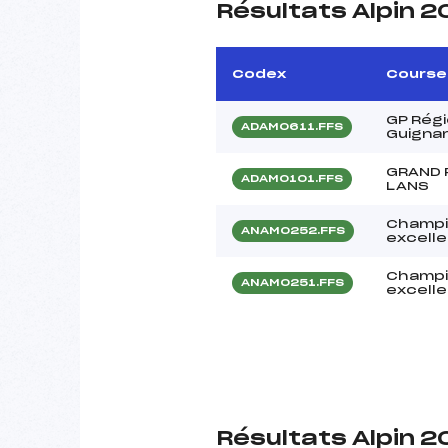
Résultats Alpin 2
Codex
Course
GP Régi
ADAM0611.FFS
Guigna
GRAND 
ADAM0101.FFS
LANS
Champi
ANAM0252.FFS
excell
Champi
ANAM0251.FFS
excell
Résultats Alpin 2