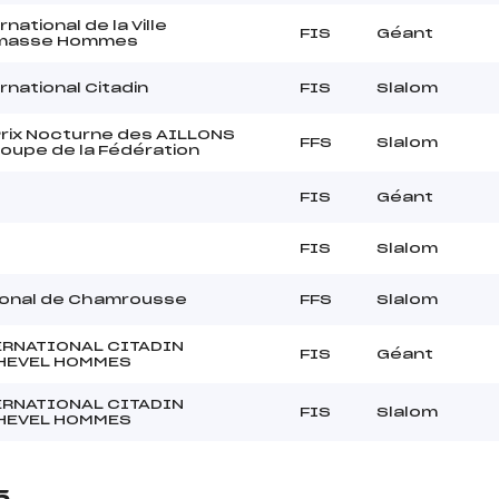
national de la Ville
FIS
Géant
masse Hommes
rnational Citadin
FIS
Slalom
rix Nocturne des AILLONS
FFS
Slalom
Coupe de la Fédération
FIS
Géant
FIS
Slalom
ional de Chamrousse
FFS
Slalom
ERNATIONAL CITADIN
FIS
Géant
HEVEL HOMMES
ERNATIONAL CITADIN
FIS
Slalom
HEVEL HOMMES
5