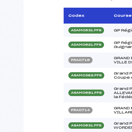
Codex
Course
GP Régi
ADAM0631.FFS
GP Régi
ADAM0621.FFS
Guigna
GRAND 
FRA0716
VILLE 
Grand P
ASAM0382.FFS
Coupe d
Grand P
ALLEVA
ASAM0681.FFS
la Fédé
GRAND 
FRA0714
VILLAR
Grand P
ASAM0631.FFS
WORDE