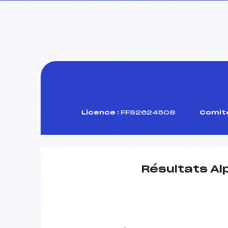
Licence :
FFS2624508
Comité
Résultats Al