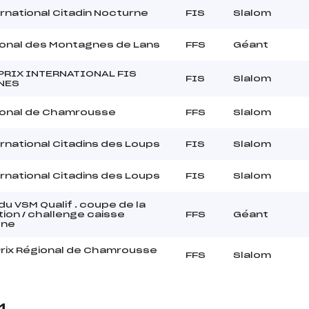
rnational Citadin Nocturne
FIS
Slalom
ional des Montagnes de Lans
FFS
Géant
PRIX INTERNATIONAL FIS
FIS
Slalom
NES
ional de Chamrousse
FFS
Slalom
rnational Citadins des Loups
FIS
Slalom
rnational Citadins des Loups
FIS
Slalom
 du VSM Qualif . coupe de la
ion / challenge caisse
FFS
Géant
gne
rix Régional de Chamrousse
FFS
Slalom
4