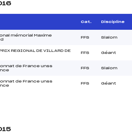
016
Cat.
Discipline
onal mémorial Maxime
FFS
Slalom
rd
PRIX REGIONAL DE VILLARD DE
FFS
Géant
onnat de France unss
FFS
Slalom
ence
onnat de France unss
FFS
Géant
ence
015