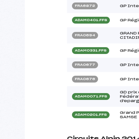
GP Inte
FRA6872
GP Rég
ADAM0401.FFS
GRAND 
FRA0694
CITADI
GP Rég
ADAM0331.FFS
GP Inte
FRA0677
GP Inte
FRA0676
GD prix
Fédérat
ADAM0071.FFS
d'epar
Grand P
ADAM0201.FFS
SAMSE
Circuits Alpin 201