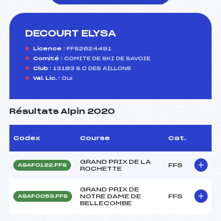
DECOURT ELYSA
foi(s) le ski
Licence :
FFS2624491
Comité :
COMITE DE SKI DE SAVOIE
Club :
13183 S.C DES AILLONS
Val. Lic. :
Oui
Résultats Alpin 2020
Codex
Course
Cat.
GRAND PRIX DE LA
FFS
ASAF0122.FFS
ROCHETTE
GRAND PRIX DE
NOTRE DAME DE
FFS
ASAF0053.FFS
BELLECOMBE