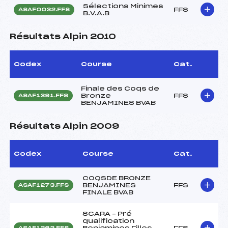
Sélections Minimes
FFS
ASAF0032.FFS
B.V.A.B
Résultats Alpin 2010
Codex
Course
Cat.
Finale des Coqs de
Bronze
FFS
ASAF1391.FFS
BENJAMINES BVAB
Résultats Alpin 2009
Codex
Course
Cat.
COQSDE BRONZE
BENJAMINES
FFS
ASAF1273.FFS
FINALE BVAB
SCARA – Pré
qualification
Benjamines Filles
FFS
ASAF1262.FFS