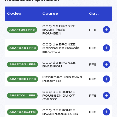
Codex
Course
Cat.
COQ de BRONZE
BVAB Finale
FFS
ASAF1251.FFS
POU+BEN
COQ de BRONZE
Combe de Savoie
FFS
ASAF0491.FFS
BEN/POU
COQ de BRONZE
FFS
ASAF0831.FFS
BVAB POU
MICROPOUSS BVAB
FFS
ASAF0601.FFS
POU/MIC
COQ DE BRONZE
POUSSIN DU 07
FFS
ASAF0011.FFS
/02/07
COQ DE BRONZE
FFS
ASAF0421.FFS
BVAB POUSSINES