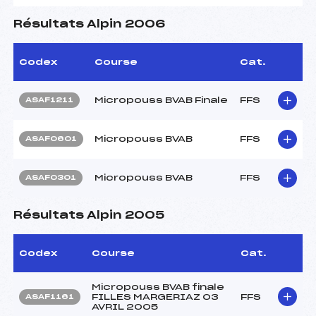
Résultats Alpin 2006
Codex
Course
Cat.
Micropouss BVAB Finale
FFS
ASAF1211
Micropouss BVAB
FFS
ASAF0601
Micropouss BVAB
FFS
ASAF0301
Résultats Alpin 2005
Codex
Course
Cat.
Micropouss BVAB finale
FILLES MARGERIAZ 03
FFS
ASAF1161
AVRIL 2005