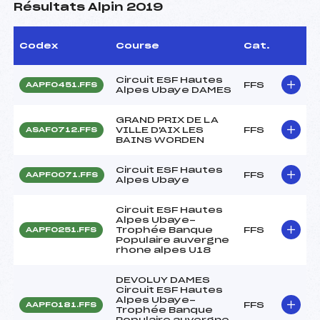
Résultats Alpin 2019
Codex
Course
Cat.
Circuit ESF Hautes
FFS
AAPF0451.FFS
Alpes Ubaye DAMES
GRAND PRIX DE LA
VILLE D'AIX LES
FFS
ASAF0712.FFS
BAINS WORDEN
Circuit ESF Hautes
FFS
AAPF0071.FFS
Alpes Ubaye
Circuit ESF Hautes
Alpes Ubaye-
Trophée Banque
FFS
AAPF0251.FFS
Populaire auvergne
rhone alpes U18
DEVOLUY DAMES
Circuit ESF Hautes
Alpes Ubaye-
FFS
AAPF0181.FFS
Trophée Banque
Populaire auvergne