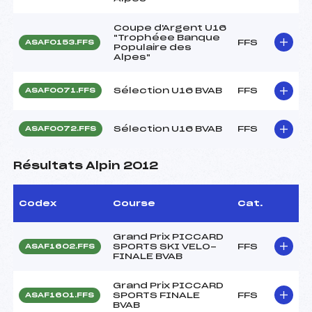
Coupe d'Argent U16
"Trophéee Banque
FFS
ASAF0153.FFS
Populaire des
Alpes"
Sélection U16 BVAB
FFS
ASAF0071.FFS
Sélection U16 BVAB
FFS
ASAF0072.FFS
Résultats Alpin 2012
Codex
Course
Cat.
Grand Prix PICCARD
SPORTS SKI VELO-
FFS
ASAF1602.FFS
FINALE BVAB
Grand Prix PICCARD
SPORTS FINALE
FFS
ASAF1601.FFS
BVAB