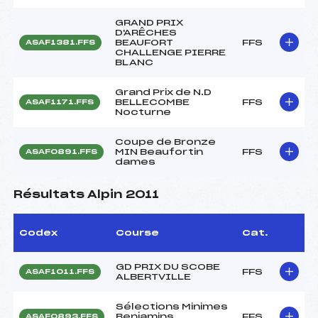
GRAND PRIX
D'ARÊCHES
BEAUFORT
FFS
ASAF1381.FFS
CHALLENGE PIERRE
BLANC
Grand Prix de N.D
BELLECOMBE
FFS
ASAF1171.FFS
Nocturne
Coupe de Bronze
MIN Beaufortin
FFS
ASAF0891.FFS
dames
Résultats Alpin 2011
Codex
Course
Cat.
GD PRIX DU SCOBE
FFS
ASAF1011.FFS
ALBERTVILLE
Sélections Minimes
Benjamins
FFS
ASAF0893.FFS