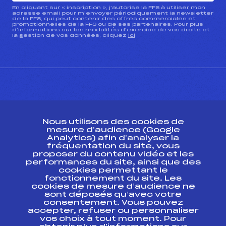
En cliquant sur « inscription », j’autorise la FFS à utiliser mon
adresse email pour m’envoyer périodiquement la newsletter
de la FFS, qui peut contenir des offres commerciales et
promotionnelles de la FFS ou de ses partenaires. Pour plus
d’informations sur les modalités d’exercice de vos droits et
la gestion de vos données, cliquez
ici
CONTACT
Nous utilisons des cookies de
ESPACE PRESSE
mesure d’audience (Google
Analytics) afin d’analyser la
fréquentation du site, vous
Ressources
proposer du contenu vidéo et les
performances du site, ainsi que des
Pass’Neige
cookies permettant le
Projet sportif fédéral
fonctionnement du site. Les
cookies de mesure d’audience ne
Projet de performance fédéral
sont déposés qu’avec votre
Antidopage
consentement. Vous pouvez
Pôle Développement, Formation, Suivi
accepter, refuser ou personnaliser
Scientifique
vos choix à tout moment. Pour