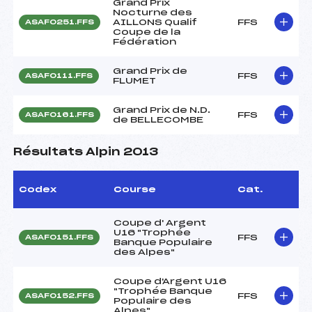
Grand Prix
Nocturne des
AILLONS Qualif
FFS
ASAF0251.FFS
Coupe de la
Fédération
Grand Prix de
FFS
ASAF0111.FFS
FLUMET
Grand Prix de N.D.
FFS
ASAF0161.FFS
de BELLECOMBE
Résultats Alpin 2013
Codex
Course
Cat.
Coupe d' Argent
U16 "Trophée
FFS
ASAF0151.FFS
Banque Populaire
des Alpes"
Coupe d'Argent U16
"Trophée Banque
FFS
ASAF0152.FFS
Populaire des
Alpes"