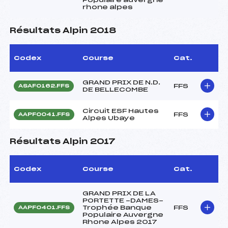
rhone alpes
Résultats Alpin 2018
Codex
Course
Cat.
GRAND PRIX DE N.D.
FFS
ASAF0162.FFS
DE BELLECOMBE
Circuit ESF Hautes
FFS
AAPF0041.FFS
Alpes Ubaye
Résultats Alpin 2017
Codex
Course
Cat.
GRAND PRIX DE LA
PORTETTE -DAMES-
Trophée Banque
FFS
AAPF0401.FFS
Populaire Auvergne
Rhone Alpes 2017