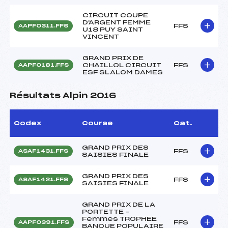
CIRCUIT COUPE
D'ARGENT FEMME
FFS
AAPF0311.FFS
U18 PUY SAINT
VINCENT
GRAND PRIX DE
CHAILLOL CIRCUIT
FFS
AAPF0181.FFS
ESF SLALOM DAMES
Résultats Alpin 2016
Codex
Course
Cat.
GRAND PRIX DES
FFS
ASAF1431.FFS
SAISIES FINALE
GRAND PRIX DES
FFS
ASAF1421.FFS
SAISIES FINALE
GRAND PRIX DE LA
PORTETTE –
Femmes TROPHEE
FFS
AAPF0391.FFS
BANQUE POPULAIRE