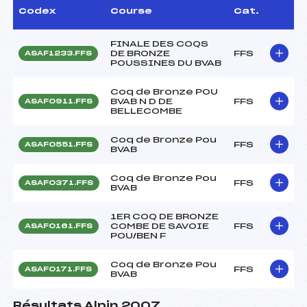
Codex
Course
Cat.
FINALE DES COQS
DE BRONZE
FFS
ASAF1233.FFS
POUSSINES DU BVAB
Coq de Bronze POU
BVAB N D DE
FFS
ASAF0911.FFS
BELLECOMBE
Coq de Bronze Pou
FFS
ASAF0551.FFS
BVAB
Coq de Bronze Pou
FFS
ASAF0371.FFS
BVAB
1ER COQ DE BRONZE
COMBE DE SAVOIE
FFS
ASAF0161.FFS
POU/BEN F
Coq de Bronze Pou
FFS
ASAF0171.FFS
BVAB
Résultats Alpin 2007