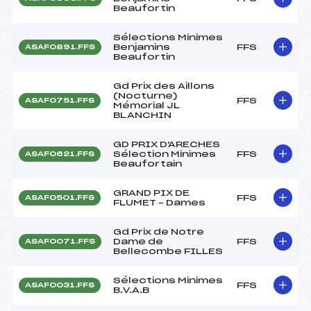
Beaufortin
Sélections Minimes
Benjamins
FFS
ASAF0891.FFS
Beaufortin
Gd Prix des Aillons
(Nocturne)
FFS
ASAF0751.FFS
Mémorial JL
BLANCHIN
GD PRIX D'ARECHES
Sélection Minimes
FFS
ASAF0621.FFS
Beaufortain
GRAND PIX DE
FFS
ASAF0501.FFS
FLUMET – Dames
Gd Prix de Notre
Dame de
FFS
ASAF0071.FFS
Bellecombe FILLES
Sélections Minimes
FFS
ASAF0031.FFS
B.V.A.B