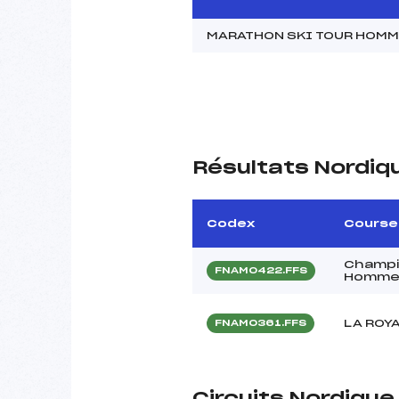
MARATHON SKI TOUR HOM
Résultats Nordiq
Codex
Course
Champi
FNAM0422.FFS
Hommes
LA ROY
FNAM0361.FFS
Circuits Nordique