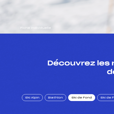
Fiche individuelle
Découvrez les 
d
Ski Alpin
Biathlon
Ski de Fond
Ski de 