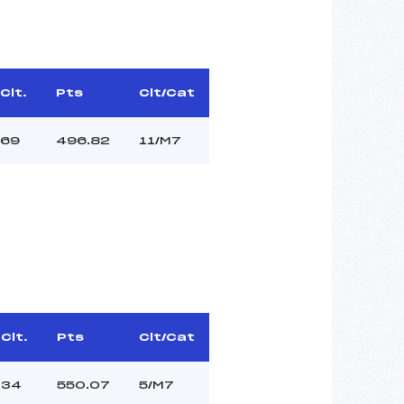
Clt.
Pts
Clt/Cat
69
496.82
11/M7
Clt.
Pts
Clt/Cat
34
550.07
5/M7