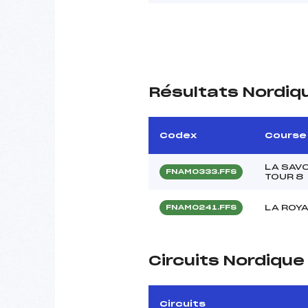
Résultats Nordiq
Codex
Course
LA SAV
FNAM0333.FFS
TOUR 8
LA ROY
FNAM0241.FFS
Circuits Nordiqu
Circuits