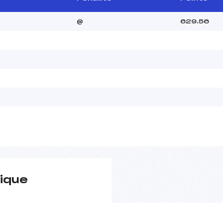
@
629.56
ique