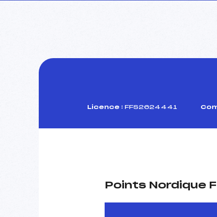
Licence :
FFS2624441
Com
Points Nordique F