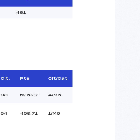
491
Clt.
Pts
Clt/Cat
98
526.27
4/M6
54
459.71
1/M6