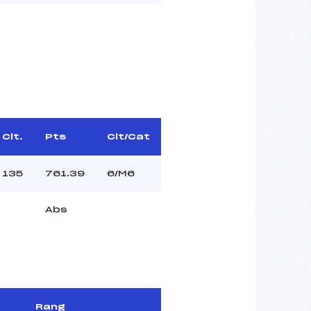
Clt.
Pts
Clt/Cat
135
761.39
6/M6
Abs
Rang