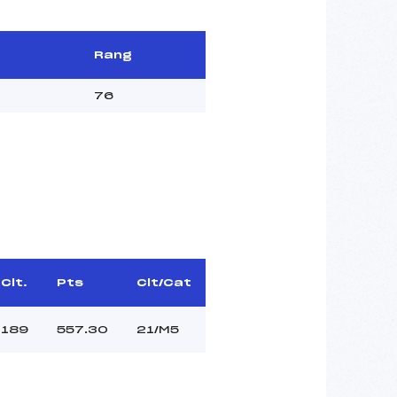
Rang
76
Clt.
Pts
Clt/Cat
189
557.30
21/M5