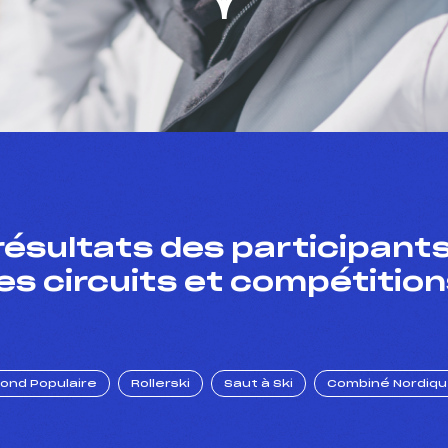
résultats des participants
es circuits et compétition
Fond Populaire
Rollerski
Saut à Ski
Combiné Nordiq