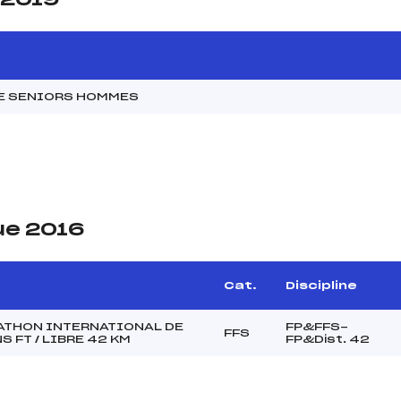
NE SENIORS HOMMES
ue 2016
Cat.
Discipline
ATHON INTERNATIONAL DE
FP&FFS-
FFS
 FT / LIBRE 42 KM
FP&Dist. 42