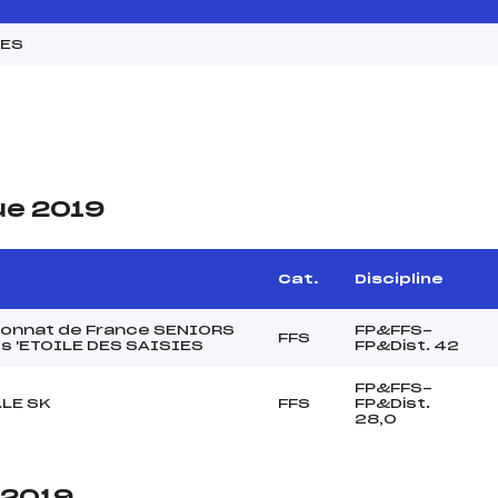
MES
ue 2019
Cat.
Discipline
onnat de France SENIORS
FP&FFS-
FFS
 'ETOILE DES SAISIES
FP&Dist. 42
FP&FFS-
ALE SK
FFS
FP&Dist.
28,0
 2019