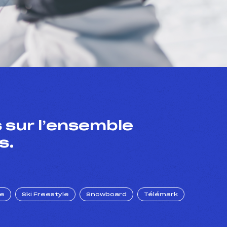
 sur l’ensemble
s.
ue
Ski Freestyle
Snowboard
Télémark