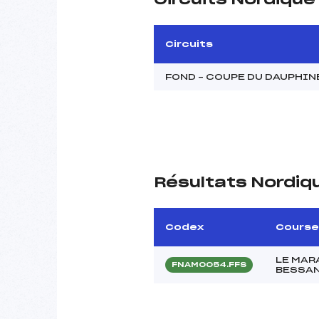
Circuits
FOND – COUPE DU DAUPHI
Résultats Nordiq
Codex
Course
LE MAR
FNAM0054.FFS
BESSANS