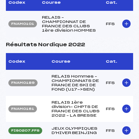
Codex
Course
Cat.
RELAIS –
CHAMPIONNAT DE
FFS
FNAM0101
FRANCE DES CLUBS
1ère division HOMMES
Résultats Nordique 2022
Codex
Course
Cat.
RELAIS Hommes –
CHAMPIONNATS DE
FFS
FNAM0189
FRANCE DE SKI DE
FOND (U17->SEN)
RELAIS 1ère
division- CHPTS DE
FFS
FNAM0161
FRANCE DES CLUBS
2022 – LA BRESSE
JEUX OLYMPIQUES
FFS
FIS0207.FFS
D'HIVER BEINJING