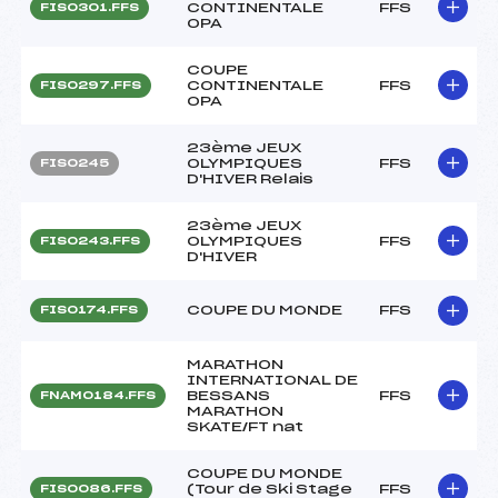
CONTINENTALE
FFS
FIS0301.FFS
OPA
COUPE
CONTINENTALE
FFS
FIS0297.FFS
OPA
23ème JEUX
OLYMPIQUES
FFS
FIS0245
D'HIVER Relais
23ème JEUX
OLYMPIQUES
FFS
FIS0243.FFS
D'HIVER
COUPE DU MONDE
FFS
FIS0174.FFS
MARATHON
INTERNATIONAL DE
BESSANS
FFS
FNAM0184.FFS
MARATHON
SKATE/FT nat
COUPE DU MONDE
(Tour de Ski Stage
FFS
FIS0086.FFS