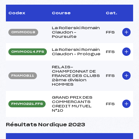
Codex
Course
Cat.
La Rollerski Romain
Claudon –
FFS
OMVM0018
Poursuite
La Rollerski Romain
FFS
OMVM0014.FFS
Claudon – Prologue
RELAIS-
CHAMPIONNAT DE
FRANCE DES CLUBS
FFS
FNAM0811
2ème division
HOMMES
GRAND PRIX DES
COMMERCANTS
FFS
FMVM0221.FFS
CREDIT MUTUEL
N°10
Résultats Nordique 2023