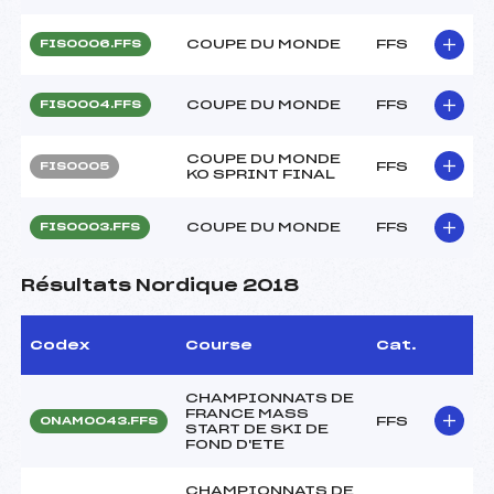
COUPE DU MONDE
FFS
FIS0006.FFS
COUPE DU MONDE
FFS
FIS0004.FFS
COUPE DU MONDE
FFS
FIS0005
KO SPRINT FINAL
COUPE DU MONDE
FFS
FIS0003.FFS
Résultats Nordique 2018
Codex
Course
Cat.
CHAMPIONNATS DE
FRANCE MASS
FFS
ONAM0043.FFS
START DE SKI DE
FOND D'ETE
CHAMPIONNATS DE