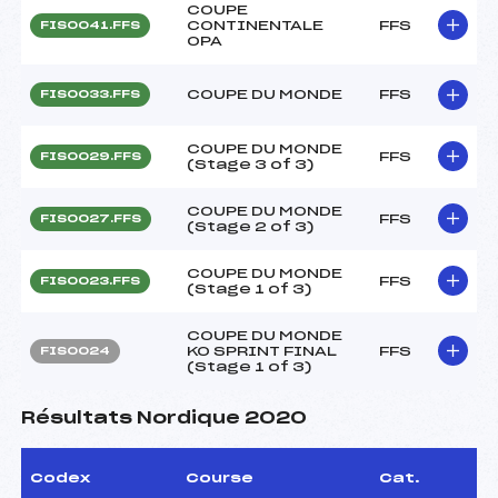
COUPE
CONTINENTALE
FFS
FIS0041.FFS
OPA
COUPE DU MONDE
FFS
FIS0033.FFS
COUPE DU MONDE
FFS
FIS0029.FFS
(Stage 3 of 3)
COUPE DU MONDE
FFS
FIS0027.FFS
(Stage 2 of 3)
COUPE DU MONDE
FFS
FIS0023.FFS
(Stage 1 of 3)
COUPE DU MONDE
KO SPRINT FINAL
FFS
FIS0024
(Stage 1 of 3)
Résultats Nordique 2020
Codex
Course
Cat.