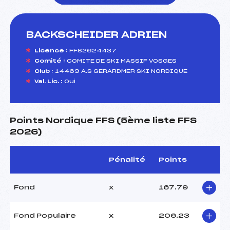
BACKSCHEIDER ADRIEN
foi(s) le ski
Licence :
FFS2624437
Comité :
COMITE DE SKI MASSIF VOSGES
Club :
14469 A.S GERARDMER SKI NORDIQUE
Val. Lic. :
Oui
Points Nordique FFS (5ème liste FFS
2026)
Pénalité
Points
Fond
x
167.79
Fond Populaire
x
206.23