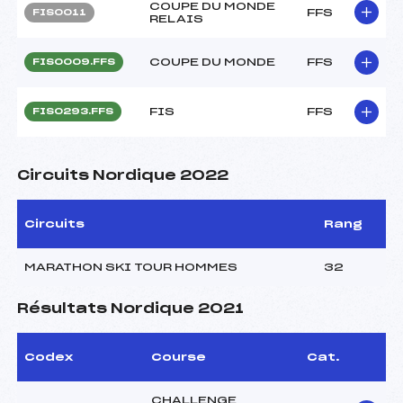
COUPE DU MONDE
FFS
FIS0011
RELAIS
COUPE DU MONDE
FFS
FIS0009.FFS
FIS
FFS
FIS0293.FFS
Circuits Nordique 2022
Circuits
Rang
MARATHON SKI TOUR HOMMES
32
Résultats Nordique 2021
Codex
Course
Cat.
CHALLENGE