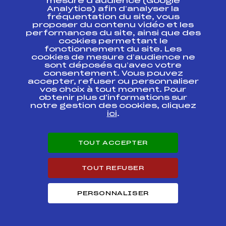
mesure d’audience (Google
RELAIS
Analytics) afin d’analyser la
CHAMPIONNATS DE
fréquentation du site, vous
FFS
FNAT0401
FRANCE DES CLUBS
proposer du contenu vidéo et les
1ERE DIVISION
performances du site, ainsi que des
cookies permettant le
fonctionnement du site. Les
SAMSE NATIONAL
FFS
FNAM0386
cookies de mesure d’audience ne
TOUR FFS FINALE
sont déposés qu’avec votre
consentement. Vous pouvez
SAMSE NATIONAL
accepter, refuser ou personnaliser
FFS
FNAM0382.FFS
TOUR FFS FINALE
vos choix à tout moment. Pour
obtenir plus d'informations sur
notre gestion des cookies, cliquez
COUPE
ici
.
CONTINENTALE
FFS
FIS0422.FFS
OPA
COUPE
TOUT ACCEPTER
CONTINENTALE
FFS
FIS0426.FFS
OPA
TOUT REFUSER
COUPE DU MONDE
FFS
FIS0176.FFS
PERSONNALISER
COUPE DU MONDE
FFS
FIS0172.FFS