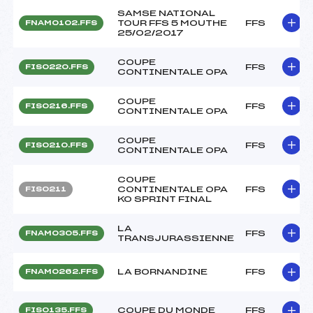
SAMSE NATIONAL
TOUR FFS 5 MOUTHE
FFS
FNAM0102.FFS
25/02/2017
COUPE
FFS
FIS0220.FFS
CONTINENTALE OPA
COUPE
FFS
FIS0216.FFS
CONTINENTALE OPA
COUPE
FFS
FIS0210.FFS
CONTINENTALE OPA
COUPE
CONTINENTALE OPA
FFS
FIS0211
KO SPRINT FINAL
LA
FFS
FNAM0305.FFS
TRANSJURASSIENNE
LA BORNANDINE
FFS
FNAM0262.FFS
COUPE DU MONDE
FFS
FIS0135.FFS