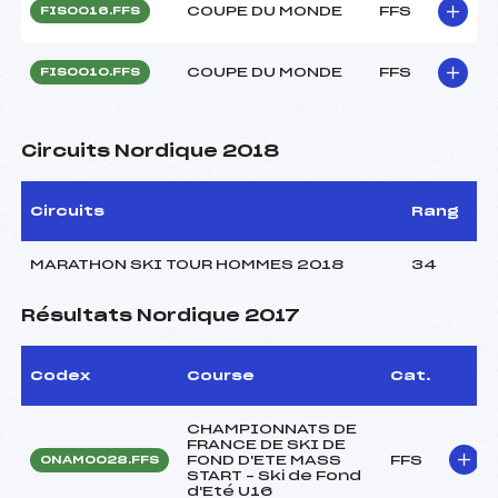
COUPE DU MONDE
FFS
FIS0016.FFS
COUPE DU MONDE
FFS
FIS0010.FFS
Circuits Nordique 2018
Circuits
Rang
MARATHON SKI TOUR HOMMES 2018
34
Résultats Nordique 2017
Codex
Course
Cat.
CHAMPIONNATS DE
FRANCE DE SKI DE
FOND D'ETE MASS
FFS
ONAM0028.FFS
START – Ski de Fond
d'Eté U16