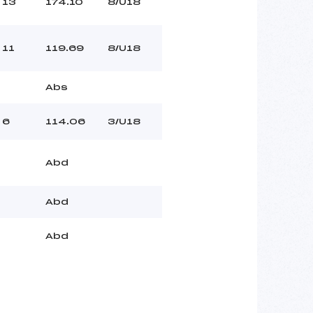
13
174.10
8/U18
11
119.69
8/U18
Abs
6
114.06
3/U18
Abd
Abd
Abd