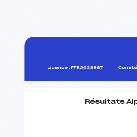
Licence :
FFS2623887
Comité 
Résultats Al