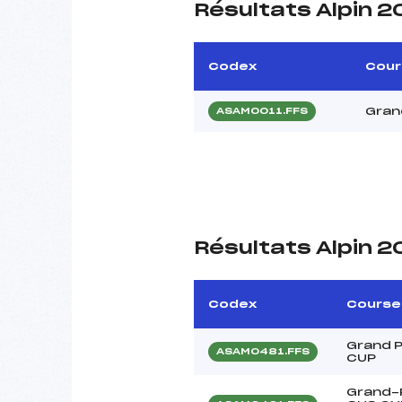
Résultats Alpin 2
Codex
Cour
Gran
ASAM0011.FFS
Résultats Alpin 2
Codex
Course
Grand P
ASAM0481.FFS
CUP
Grand-P