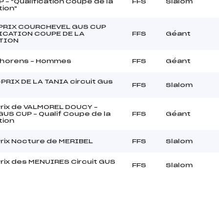
 – "Qualification Coupe de la
FFS
Slalom
ion"
PRIX COURCHEVEL GUS CUP
ICATION COUPE DE LA
FFS
Géant
TION
 Thorens – Hommes
FFS
Géant
RIX DE LA TANIA circuit Gus
FFS
Slalom
rix de VALMOREL DOUCY –
 GUS CUP – Qualif Coupe de la
FFS
Géant
tion
rix Nocture de MERIBEL
FFS
Slalom
rix des MENUIRES Circuit GUS
FFS
Slalom