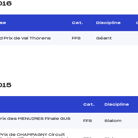
016
se
Cat.
Discipline
d Prix de Val Thorens
FFS
Géant
015
Cat.
Discipline
rix des MENUIRES Finale GUS
FFS
Slalom
rix de CHAMPAGNY Circuit