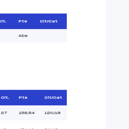
Clt.
Pts
Clt/Cat
Abs
Clt.
Pts
Clt/Cat
27
159.54
12/U18