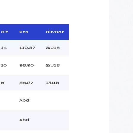
Clt.
Pts
Clt/Cat
14
110.37
3/U18
10
98.90
2/U18
6
88.27
1/U18
Abd
Abd