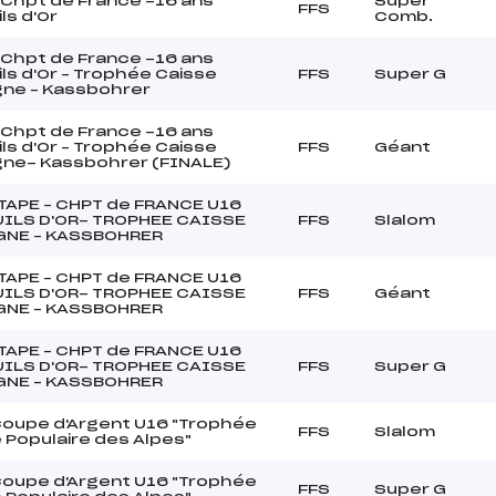
Chpt de France -16 ans
Super
FFS
ls d'Or
Comb.
Chpt de France -16 ans
ls d'Or – Trophée Caisse
FFS
Super G
gne – Kassbohrer
Chpt de France -16 ans
ls d'Or – Trophée Caisse
FFS
Géant
gne- Kassbohrer (FINALE)
TAPE – CHPT de FRANCE U16
ILS D'OR- TROPHEE CAISSE
FFS
Slalom
GNE – KASSBOHRER
TAPE – CHPT de FRANCE U16
ILS D'OR- TROPHEE CAISSE
FFS
Géant
GNE – KASSBOHRER
TAPE – CHPT de FRANCE U16
ILS D'OR- TROPHEE CAISSE
FFS
Super G
GNE – KASSBOHRER
 Coupe d'Argent U16 "Trophée
FFS
Slalom
 Populaire des Alpes"
 Coupe d'Argent U16 "Trophée
FFS
Super G