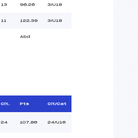
13
96.26
3/U18
11
122.39
3/U18
Abd
Clt.
Pts
Clt/Cat
24
107.86
24/U16