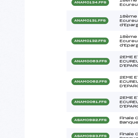
18ème 
ANAM0134.FFS
Ecureui
18ème 
Ecureui
ANAM0131.FFS
d'Epar
18ème 
Ecureui
ANAM0132.FFS
d'Epar
2EME E
ECUREU
ANAM0063.FFS
D'EPAR
2EME E
ECUREU
ANAM0062.FFS
D'EPAR
2EME E
ECUREU
ANAM0061.FFS
D'EPAR
Finale
ASAM0982.FFS
Banque
Finale
ASAM0983.FFS