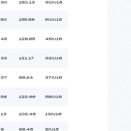
30
150.13
30/U16
50
155.58
50/U16
45
128.65
45/U16
33
121.17
33/U16
37
99.24
37/U16
58
122.66
58/U16
13
102.46
13/U16
9
99.46
9/U16