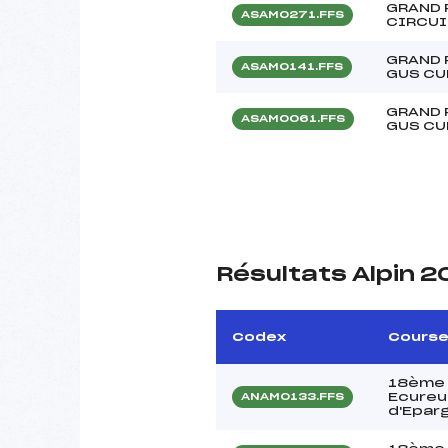
GRAND 
ASAM0271.FFS
CIRCUI
GRAND 
ASAM0141.FFS
GUS CU
GRAND 
ASAM0061.FFS
GUS CU
Résultats Alpin 2
Codex
Cours
18ème 
Ecureui
ANAM0133.FFS
d'Epar