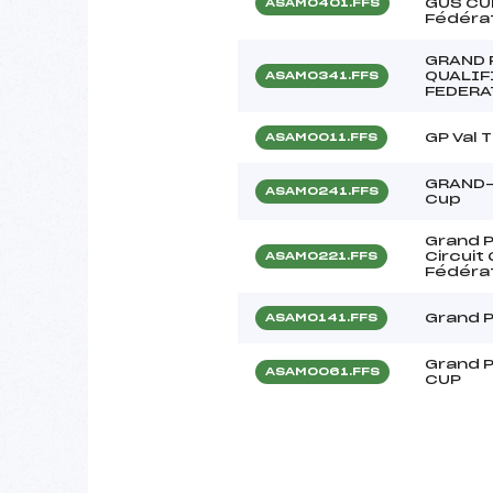
GUS CUP
ASAM0401.FFS
Fédérat
GRAND 
QUALIF
ASAM0341.FFS
FEDERA
GP Val
ASAM0011.FFS
GRAND-P
ASAM0241.FFS
Cup
Grand P
Circuit
ASAM0221.FFS
Fédéra
Grand P
ASAM0141.FFS
Grand P
ASAM0061.FFS
CUP