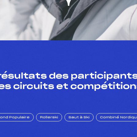
résultats des participants
es circuits et compétition
Fond Populaire
Rollerski
Saut à Ski
Combiné Nordiq