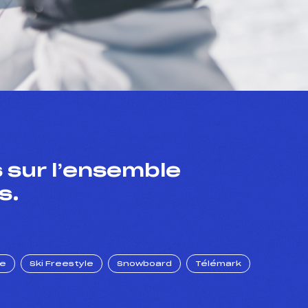
 sur l’ensemble
s.
ue
Ski Freestyle
Snowboard
Télémark