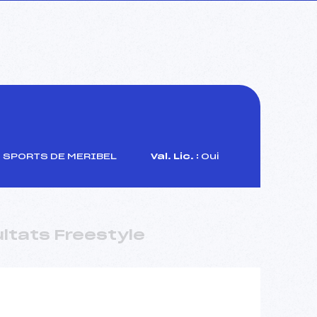
 SPORTS DE MERIBEL
Val. Lic. :
Oui
ltats Freestyle