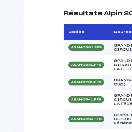
Résultats Alpin 2
Codex
Course
GRAND 
ASAM0961.FFS
CIRCUI
GRAND 
CIRCUI
ASAM0831.FFS
LA FED
GRAND-P
ASAM0731.FFS
Cup)
GRAND 
CIRCUI
ASAM0541.FFS
LA FED
Grand-P
GUS CUP
ASAM0401.FFS
Fédérat