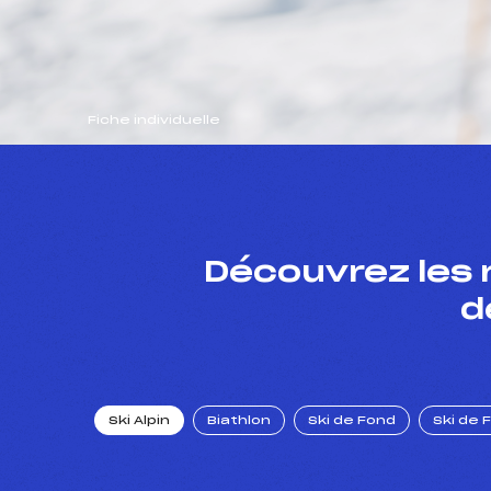
Fiche individuelle
Découvrez les 
d
Ski Alpin
Biathlon
Ski de Fond
Ski de 