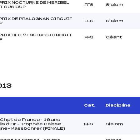
PRIX NOCTURNE DE MERIBEL
FFS
Slalom
T GUS CUP
PRIX DE PRALOGNAN CIRCUIT
FFS
Slalom
P
PRIX DES MENUIRES CIRCUIT
FFS
Géant
P
013
e
Cat.
Discipline
Chpt de France -16 ans
ls d'Or – Trophée Caisse
FFS
Slalom
gne- Kassbohrer (FINALE)