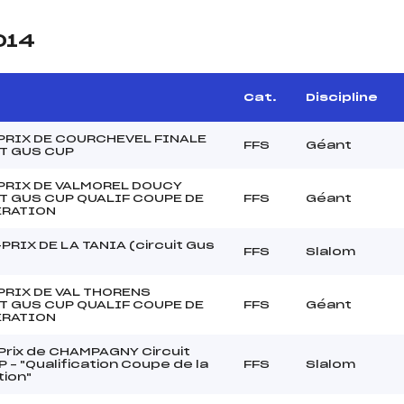
014
Cat.
Discipline
PRIX DE COURCHEVEL FINALE
FFS
Géant
T GUS CUP
PRIX DE VALMOREL DOUCY
T GUS CUP QUALIF COUPE DE
FFS
Géant
ERATION
RIX DE LA TANIA (circuit Gus
FFS
Slalom
PRIX DE VAL THORENS
T GUS CUP QUALIF COUPE DE
FFS
Géant
ERATION
rix de CHAMPAGNY Circuit
 – "Qualification Coupe de la
FFS
Slalom
ion"