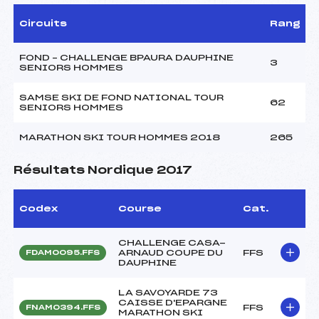
Circuits
Rang
FOND – CHALLENGE BPAURA DAUPHINE
3
SENIORS HOMMES
SAMSE SKI DE FOND NATIONAL TOUR
62
SENIORS HOMMES
MARATHON SKI TOUR HOMMES 2018
265
Résultats Nordique 2017
Codex
Course
Cat.
CHALLENGE CASA-
ARNAUD COUPE DU
FFS
FDAM0095.FFS
DAUPHINE
LA SAVOYARDE 73
CAISSE D'EPARGNE
FFS
FNAM0394.FFS
MARATHON SKI