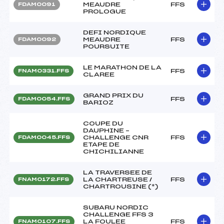
MEAUDRE
FFS
FDAM0091
PROLOGUE
DEFI NORDIQUE
MEAUDRE
FFS
FDAM0092
POURSUITE
LE MARATHON DE LA
FFS
FNAM0331.FFS
CLAREE
GRAND PRIX DU
FFS
FDAM0054.FFS
BARIOZ
COUPE DU
DAUPHINE –
CHALLENGE CNR
FFS
FDAM0045.FFS
ETAPE DE
CHICHILIANNE
LA TRAVERSEE DE
LA CHARTREUSE /
FFS
FNAM0172.FFS
CHARTROUSINE (*)
SUBARU NORDIC
CHALLENGE FFS 3
LA FOULEE
FFS
FNAM0107.FFS