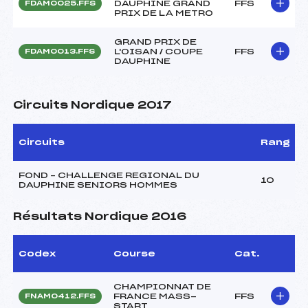
DAUPHINE GRAND
FFS
FDAM0025.FFS
PRIX DE LA METRO
GRAND PRIX DE
L'OISAN / COUPE
FFS
FDAM0013.FFS
DAUPHINE
Circuits Nordique 2017
Circuits
Rang
FOND – CHALLENGE REGIONAL DU
10
DAUPHINE SENIORS HOMMES
Résultats Nordique 2016
Codex
Course
Cat.
CHAMPIONNAT DE
FRANCE MASS-
FFS
FNAM0412.FFS
START