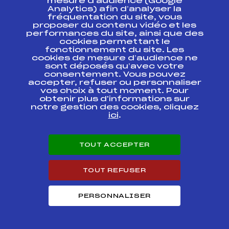
mesure d’audience (Google
Analytics) afin d’analyser la
SUBARU NORDIC
fréquentation du site, vous
CHALLENGE Sprint
FFS
FNAM0011.FFS
proposer du contenu vidéo et les
Qualif – Etape 1
performances du site, ainsi que des
cookies permettant le
fonctionnement du site. Les
cookies de mesure d’audience ne
Circuits Nordique 2014
sont déposés qu’avec votre
consentement. Vous pouvez
accepter, refuser ou personnaliser
Circuits
Rang
vos choix à tout moment. Pour
obtenir plus d'informations sur
notre gestion des cookies, cliquez
FOND – SUBARU NORDIC CHALLENGE
57
ici
.
Jeunes Hommes
Résultats Nordique 2013
TOUT ACCEPTER
Codex
Course
Cat.
TOUT REFUSER
CHAMPIONNATS DE
PERSONNALISER
FRANCE \ MASS
FFS
FNAM0451.FFS
START CLASSIQUE
FFS ///