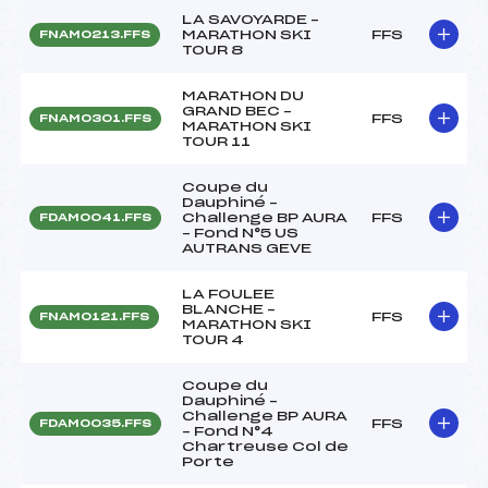
LA SAVOYARDE –
MARATHON SKI
FFS
FNAM0213.FFS
TOUR 8
MARATHON DU
GRAND BEC –
FFS
FNAM0301.FFS
MARATHON SKI
TOUR 11
Coupe du
Dauphiné –
Challenge BP AURA
FFS
FDAM0041.FFS
– Fond N°5 US
AUTRANS GEVE
LA FOULEE
BLANCHE –
FFS
FNAM0121.FFS
MARATHON SKI
TOUR 4
Coupe du
Dauphiné –
Challenge BP AURA
FFS
FDAM0035.FFS
– Fond N°4
Chartreuse Col de
Porte