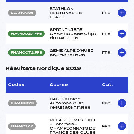
BIATHLON
REGIONAL 2e
FFS
BDAM0035
ETAPE
SPRINT LIBRE
CHAMROUSSE Chpt
FFS
FDAM0027.FFS
du DAUPHINE
2EME ALPE D'HUEZ
FFS
FNAM0072.FFS
SKI MARATHON
Résultats Nordique 2019
Codex
Course
Cat.
BAG Biathlon
Automne GUC
FFS
BDAM0076
resultats finales
RELAIS DIVISION 1
-Hommes-
FFS
FNAM0172
CHAMPIONNATS DE
FRANCE DES CLUBS