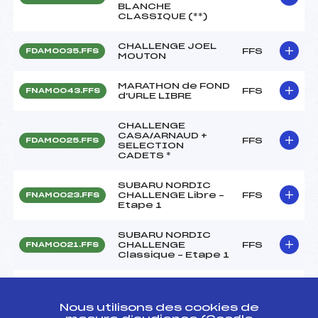
BLANCHE
CLASSIQUE (**)
CHALLENGE JOEL
FFS
FDAM0035.FFS
MOUTON
MARATHON de FOND
FFS
FNAM0043.FFS
d'URLE LIBRE
CHALLENGE
CASA/ARNAUD +
FFS
FDAM0025.FFS
SELECTION
CADETS *
SUBARU NORDIC
CHALLENGE Libre –
FFS
FNAM0023.FFS
Etape 1
SUBARU NORDIC
CHALLENGE
FFS
FNAM0021.FFS
Classique – Etape 1
SUBARU NORDIC
CHALLENGE SPRINT
FFS
FNAM0016
FINALES – Etape 1
Nous utilisons des cookies de