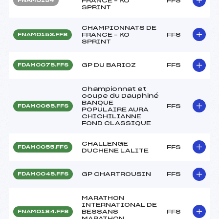
FRANCE – KO
FFS
FNAM0154
SPRINT
CHAMPIONNATS DE
FRANCE – KO
FFS
FNAM0153.FFS
SPRINT
GP DU BARIOZ
FFS
FDAM0075.FFS
Championnat et
coupe du Dauphiné
BANQUE
FFS
FDAM0065.FFS
POPULAIRE AURA
CHICHILIANNE
FOND CLASSIQUE
CHALLENGE
FFS
FDAM0055.FFS
DUCHENE LALITE
GP CHARTROUSIN
FFS
FDAM0045.FFS
MARATHON
INTERNATIONAL DE
BESSANS
FFS
FNAM0184.FFS
MARATHON