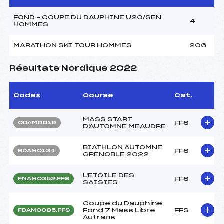
FOND – COUPE DU DAUPHINE U20/SEN
4
HOMMES
MARATHON SKI TOUR HOMMES
206
Résultats Nordique 2022
Codex
Course
Cat.
MASS START
FFS
ODAM0016
D'AUTOMNE MEAUDRE
BIATHLON AUTOMNE
FFS
BDAM0134
GRENOBLE 2022
L'ETOILE DES
FFS
FNAM0352.FFS
SAISIES
Coupe du Dauphine
Fond 7 Mass Libre
FFS
FDAM0085.FFS
Autrans