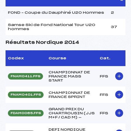
FOND – Coupe du Dauphiné U20 Hommes
2
Samse Ski de Fond National Tour U20
37
hommes
Résultats Nordique 2014
Codex
Course
Cat.
CHAMPIONNAT DE
FRANCE MASS
FFS
FNAM0411.FFS
START
CHAMPIONNAT DE
FFS
FNAM0401.FFS
FRANCE SPRINT
GRAND PRIX DU
CHARTROUSIN (JJS
FFS
FDAM0065.FFS
M+F / CAD M) —
DEFI NORDIQUE