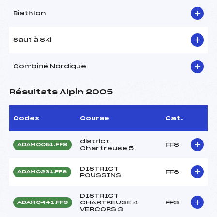
Biathlon
Saut à Ski
Combiné Nordique
Résultats Alpin 2005
Codex
Course
Cat.
district
FFS
ADAM0051.FFS
Chartreuse 5
DISTRICT
FFS
ADAM0231.FFS
POUSSINS
DISTRICT
CHARTREUSE 4
FFS
ADAM0441.FFS
VERCORS 3