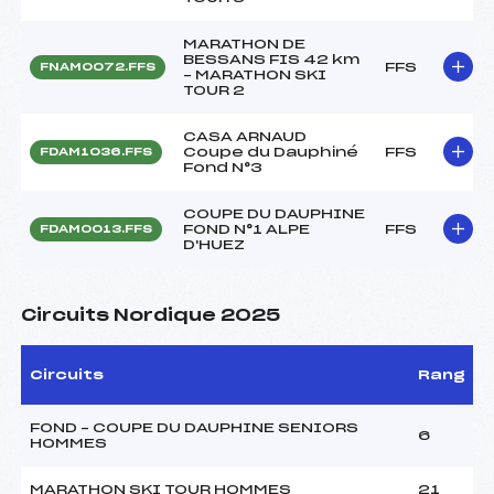
MARATHON DE
BESSANS FIS 42 km
FFS
FNAM0072.FFS
– MARATHON SKI
TOUR 2
CASA ARNAUD
Coupe du Dauphiné
FFS
FDAM1036.FFS
Fond N°3
COUPE DU DAUPHINE
FOND N°1 ALPE
FFS
FDAM0013.FFS
D'HUEZ
Circuits Nordique 2025
Circuits
Rang
FOND – COUPE DU DAUPHINE SENIORS
6
HOMMES
MARATHON SKI TOUR HOMMES
21