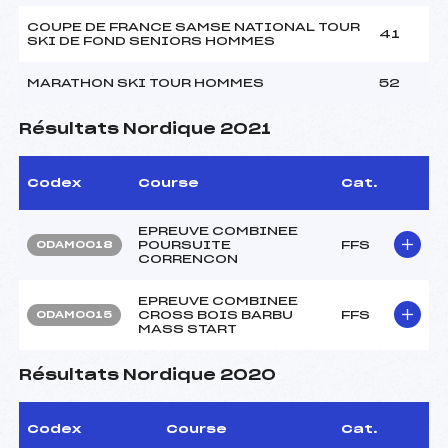
COUPE DE FRANCE SAMSE NATIONAL TOUR
41
SKI DE FOND SENIORS HOMMES
MARATHON SKI TOUR HOMMES
52
Résultats Nordique 2021
Codex
Course
Cat.
EPREUVE COMBINEE
POURSUITE
FFS
ODAM0018
CORRENCON
EPREUVE COMBINEE
CROSS BOIS BARBU
FFS
ODAM0015
MASS START
Résultats Nordique 2020
Codex
Course
Cat.