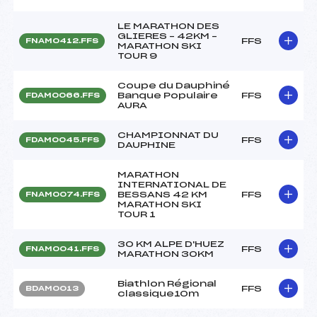
LE MARATHON DES
GLIERES – 42KM –
FFS
FNAM0412.FFS
MARATHON SKI
TOUR 9
Coupe du Dauphiné
Banque Populaire
FFS
FDAM0066.FFS
AURA
CHAMPIONNAT DU
FFS
FDAM0045.FFS
DAUPHINE
MARATHON
INTERNATIONAL DE
BESSANS 42 KM
FFS
FNAM0074.FFS
MARATHON SKI
TOUR 1
30 KM ALPE D'HUEZ
FFS
FNAM0041.FFS
MARATHON 30KM
Biathlon Régional
FFS
BDAM0013
classique10m