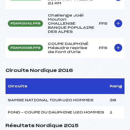
21 KM
Challenge Joël
Mouton
CHALLENGE
FFS
FDAM0041.FFS
BANQUE POPULAIRE
DES ALPES
COUPE DAUPHINÉ
Méaudre reprise
FFS
FDAM0035.FFS
de Font d'Urle
Circuits Nordique 2016
Circuits
Rang
SAMSE NATIONAL TOUR U20 HOMMES
38
FOND – COUPE DU DAUPHINE U20 HOMMES
1
Résultats Nordique 2015