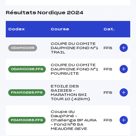
Résultats Nordique 2024
Codex
Course
Cat.
COUPE DU COMITE
DAUPHINE FOND N°1
FFS
ODAM0035
TRAIL
COUPE DU COMITE
DAUPHINE FOND N°1
FFS
ODAM0036.FFS
POURSUITE
ETOILE DES
SAISIES –
FFS
FNAM0285.FFS
MARATHON SKI
TOUR 10 (42km)
Coupe du
Dauphiné –
Challenge BP AURA
FFS
FDAM0066.FFS
– Fond N°6 SA
MEAUDRE GEVE