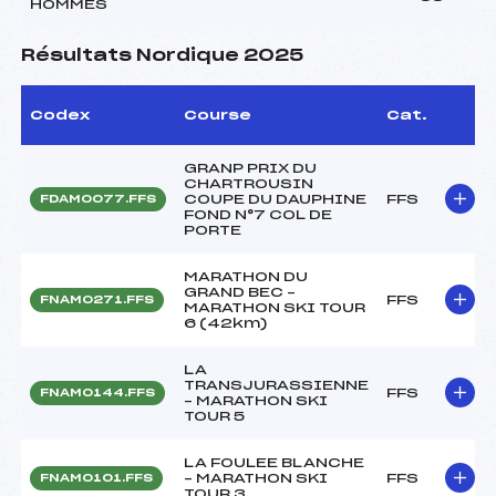
HOMMES
Résultats Nordique 2025
Codex
Course
Cat.
GRANP PRIX DU
CHARTROUSIN
COUPE DU DAUPHINE
FFS
FDAM0077.FFS
FOND N°7 COL DE
PORTE
MARATHON DU
GRAND BEC –
FFS
FNAM0271.FFS
MARATHON SKI TOUR
6 (42km)
LA
TRANSJURASSIENNE
FFS
FNAM0144.FFS
– MARATHON SKI
TOUR 5
LA FOULEE BLANCHE
– MARATHON SKI
FFS
FNAM0101.FFS
TOUR 3