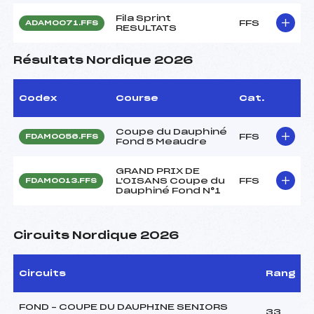
Fila Sprint
FFS
ADAM0071.FFS
RESULTATS
Résultats Nordique 2026
Codex
Course
Cat.
Coupe du Dauphiné
FFS
FDAM0056.FFS
Fond 5 Meaudre
GRAND PRIX DE
L'OISANS Coupe du
FFS
FDAM0013.FFS
Dauphiné Fond N°1
Circuits Nordique 2026
Circuits
Rang
FOND – COUPE DU DAUPHINE SENIORS
33