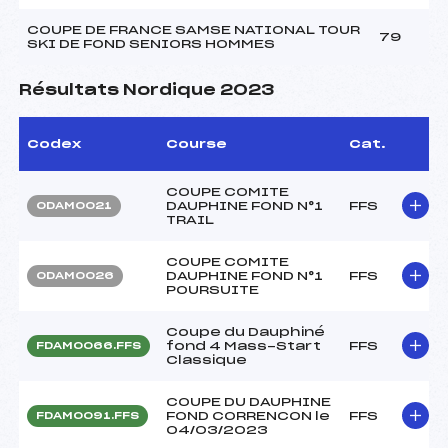
COUPE DE FRANCE SAMSE NATIONAL TOUR
79
SKI DE FOND SENIORS HOMMES
Résultats Nordique 2023
Codex
Course
Cat.
COUPE COMITE
DAUPHINE FOND N°1
FFS
ODAM0021
TRAIL
COUPE COMITE
DAUPHINE FOND N°1
FFS
ODAM0026
POURSUITE
Coupe du Dauphiné
fond 4 Mass-Start
FFS
FDAM0066.FFS
Classique
COUPE DU DAUPHINE
FOND CORRENCON le
FFS
FDAM0091.FFS
04/03/2023