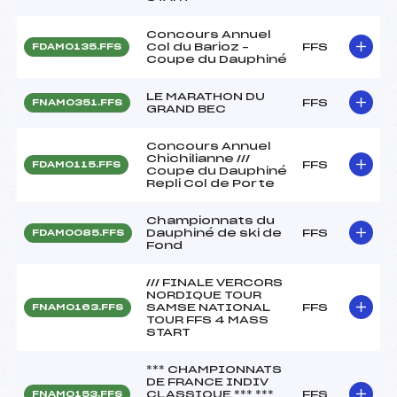
Concours Annuel
Col du Barioz –
FFS
FDAM0135.FFS
Coupe du Dauphiné
LE MARATHON DU
FFS
FNAM0351.FFS
GRAND BEC
Concours Annuel
Chichilianne ///
FFS
FDAM0115.FFS
Coupe du Dauphiné
Repli Col de Porte
Championnats du
Dauphiné de ski de
FFS
FDAM0085.FFS
Fond
/// FINALE VERCORS
NORDIQUE TOUR
SAMSE NATIONAL
FFS
FNAM0163.FFS
TOUR FFS 4 MASS
START
*** CHAMPIONNATS
DE FRANCE INDIV
CLASSIQUE *** ***
FFS
FNAM0153.FFS