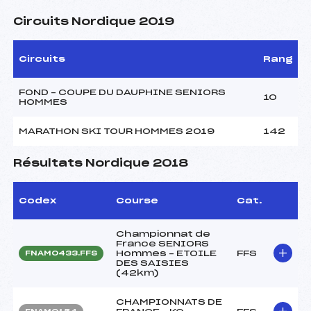
Circuits Nordique 2019
Circuits
Rang
FOND – COUPE DU DAUPHINE SENIORS
10
HOMMES
MARATHON SKI TOUR HOMMES 2019
142
Résultats Nordique 2018
Codex
Course
Cat.
Championnat de
France SENIORS
Hommes – ETOILE
FFS
FNAM0433.FFS
DES SAISIES
(42km)
CHAMPIONNATS DE