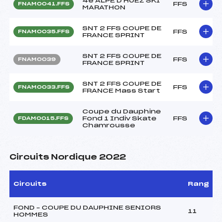
4e ALPE D'HUEZ SKI
FFS
FNAM0041.FFS
MARATHON
SNT 2 FFS COUPE DE
FFS
FNAM0035.FFS
FRANCE SPRINT
SNT 2 FFS COUPE DE
FFS
FNAM0039
FRANCE SPRINT
SNT 2 FFS COUPE DE
FFS
FNAM0033.FFS
FRANCE Mass Start
Coupe du Dauphine
Fond 1 Indiv Skate
FFS
FDAM0015.FFS
Chamrousse
Circuits Nordique 2022
Circuits
Rang
FOND – COUPE DU DAUPHINE SENIORS
11
HOMMES