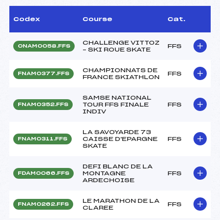
Codex
Course
Cat.
CHALLENGE VITTOZ
FFS
ONAM0058.FFS
– SKI ROUE SKATE
CHAMPIONNATS DE
FFS
FNAM0377.FFS
FRANCE SKIATHLON
SAMSE NATIONAL
TOUR FFS FINALE
FFS
FNAM0352.FFS
INDIV
LA SAVOYARDE 73
CAISSE D'EPARGNE
FFS
FNAM0311.FFS
SKATE
DEFI BLANC DE LA
MONTAGNE
FFS
FDAM0066.FFS
ARDECHOISE
LE MARATHON DE LA
FFS
FNAM0262.FFS
CLAREE