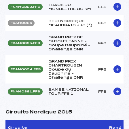
TRACE DU
FFS
FNAM0222.FFS
MONOLITHE 30 KM
DEFI NORDIQUE
FFS
FDAM0025
MEAUDRAIS JJS (*)
GRAND PRIX DE
CHICHILIANNE –
FFS
FDAM0035.FFS
Coupe Dauphiné –
Challenge CNR
GRAND PRIX
CHARTROUSIN
Coupe du
FFS
FDAM0094.FFS
Dauphiné –
Challenge CNR
SAMSE NATIONAL
FFS
FNAM0381.FFS
TOUR FFS 1
Circuits Nordique 2015
Circuits
Rang