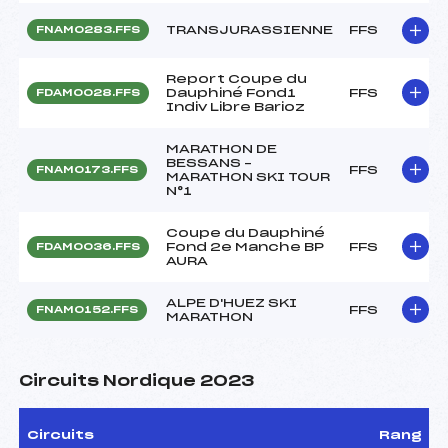
TRANSJURASSIENNE
FFS
FNAM0283.FFS
Report Coupe du
Dauphiné Fond1
FFS
FDAM0028.FFS
Indiv Libre Barioz
MARATHON DE
BESSANS –
FFS
FNAM0173.FFS
MARATHON SKI TOUR
N°1
Coupe du Dauphiné
Fond 2e Manche BP
FFS
FDAM0036.FFS
AURA
ALPE D'HUEZ SKI
FFS
FNAM0152.FFS
MARATHON
Circuits Nordique 2023
Circuits
Rang