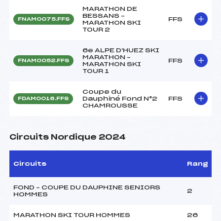
MARATHON DE
BESSANS –
FFS
FNAM0075.FFS
MARATHON SKI
TOUR 2
6e ALPE D'HUEZ SKI
MARATHON –
FFS
FNAM0052.FFS
MARATHON SKI
TOUR 1
Coupe du
Dauphiné Fond N°2
FFS
FDAM0016.FFS
CHAMROUSSE
Circuits Nordique 2024
Circuits
Rang
FOND – COUPE DU DAUPHINE SENIORS
2
HOMMES
MARATHON SKI TOUR HOMMES
26