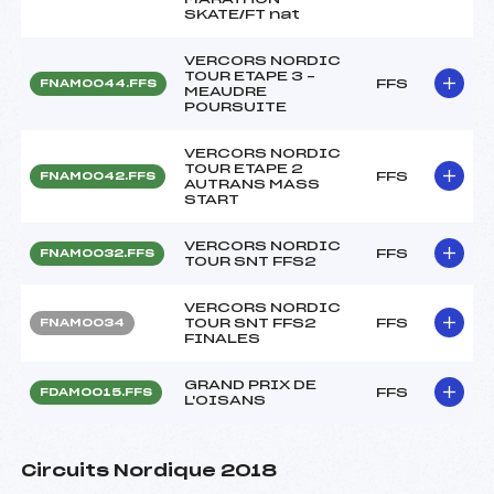
SKATE/FT nat
VERCORS NORDIC
TOUR ETAPE 3 –
FFS
FNAM0044.FFS
MEAUDRE
POURSUITE
VERCORS NORDIC
TOUR ETAPE 2
FFS
FNAM0042.FFS
AUTRANS MASS
START
VERCORS NORDIC
FFS
FNAM0032.FFS
TOUR SNT FFS2
VERCORS NORDIC
TOUR SNT FFS2
FFS
FNAM0034
FINALES
GRAND PRIX DE
FFS
FDAM0015.FFS
L'OISANS
Circuits Nordique 2018