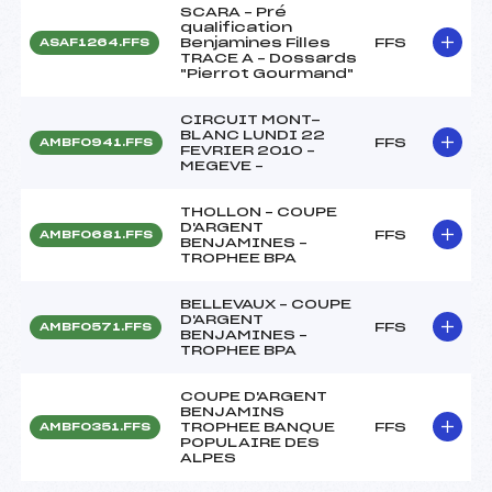
SCARA – Pré
qualification
Benjamines Filles
FFS
ASAF1264.FFS
TRACE A – Dossards
"Pierrot Gourmand"
CIRCUIT MONT-
BLANC LUNDI 22
FFS
AMBF0941.FFS
FEVRIER 2010 –
MEGEVE –
THOLLON – COUPE
D'ARGENT
FFS
AMBF0681.FFS
BENJAMINES –
TROPHEE BPA
BELLEVAUX – COUPE
D'ARGENT
FFS
AMBF0571.FFS
BENJAMINES –
TROPHEE BPA
COUPE D'ARGENT
BENJAMINS
TROPHEE BANQUE
FFS
AMBF0351.FFS
POPULAIRE DES
ALPES