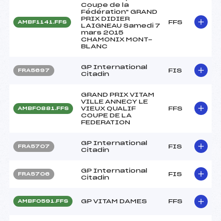
Coupe de la
Fédération" GRAND
PRIX DIDIER
FFS
AMBF1141.FFS
LAIGNEAU Samedi 7
mars 2015
CHAMONIX MONT-
BLANC
GP International
FIS
FRA5697
Citadin
GRAND PRIX VITAM
VILLE ANNECY LE
VIEUX QUALIF
FFS
AMBF0881.FFS
COUPE DE LA
FEDERATION
GP International
FIS
FRA5707
Citadin
GP International
FIS
FRA5706
Citadin
GP VITAM DAMES
FFS
AMBF0591.FFS