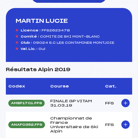
MARTIN LUCIE
foi(s) le ski
Licence :
FFS2623478
Comité :
COMITE DE SKI MONT-BLANC
Club :
09024 S.C LES CONTAMINES MONTJOIE
Val. Lic. :
Oui
Résultats Alpin 2019
Codex
Course
Cat.
FINALE GP VITAM
FFS
AMBF1701.FFS
31.03.19
Championnat de
France
FFS
ANAF0352.FFS
Universitaire de Ski
Alpin