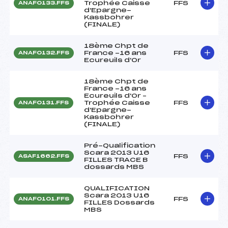
Trophée Caisse
FFS
ANAF0133.FFS
d'Epargne-
Kassbohrer
(FINALE)
18ème Chpt de
France -16 ans
FFS
ANAF0132.FFS
Ecureuils d'Or
18ème Chpt de
France -16 ans
Ecureuils d'Or –
Trophée Caisse
FFS
ANAF0131.FFS
d'Epargne-
Kassbohrer
(FINALE)
Pré-Qualification
Scara 2013 U16
FFS
ASAF1662.FFS
FILLES TRACE B
dossards MBS
QUALIFICATION
Scara 2013 U16
FFS
ANAF0101.FFS
FILLES Dossards
MBS