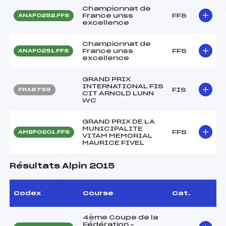
Championnat de
France unss
FFS
ANAF0252.FFS
excellence
Championnat de
France unss
FFS
ANAF0251.FFS
excellence
GRAND PRIX
INTERNATIONAL FIS
FIS
FRA6759
CIT ARNOLD LUNN
WC
GRAND PRIX DE LA
MUNICIPALITE
FFS
AMBF0201.FFS
VITAM MEMORIAL
MAURICE FIVEL
Résultats Alpin 2015
Codex
Course
Cat.
4ème Coupe de la
Fédération –