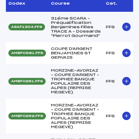
Codex
Course
Cat.
31éme SCARA –
Préqualification
Benjamines Filles
FFS
ASAF1304.FFS
TRACE A – Dossards
"Pierrot Gourmand"
COUPE D'ARGENT
BENJAMINES ST
FFS
AMBF0981.FFS
GERVAIS
MORZINE-AVORIAZ
– COUPE D'ARGENT –
TROPHEE BANQUE
FFS
AMBF0291.FFS
POPULAIRE DES
ALPES (REPRISE
MEGEVE)
MORZINE-AVORIAZ
– COUPE D'ARGENT –
TROPHEE BANQUE
FFS
AMBF0292.FFS
POPULAIRE DES
ALPES (REPRISE
MEGEVE)