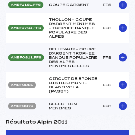
COUPE D'ARGENT
FFS
AMBF1181.FFS
THOLLON – COUPE
D'ARGENT MINIMES
– TROPHEE BANQUE
FFS
AMBF1701.FFS
POPULAIRE DES
ALPES
BELLEVAUX – COUPE
D'ARGENT TROPHEE
BANQUE POPULAIRE
FFS
AMBF0811.FFS
DES ALPES –
MINIMES FILLES
CIRCUIT DE BRONZE
DISTRIC MONT-
FFS
AMBF0281
BLANC VOLA
(PASSY)
SELECTION
FFS
AMBF0071
MINIMES
Résultats Alpin 2011