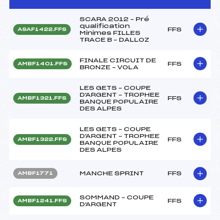
SCARA 2012 – Pré
qualification
FFS
ASAF1422.FFS
Minimes FILLES
TRACE B – DALLOZ
FINALE CIRCUIT DE
FFS
AMBF1401.FFS
BRONZE – VOLA
LES GETS – COUPE
D'ARGENT – TROPHEE
FFS
AMBF1321.FFS
BANQUE POPULAIRE
DES ALPES
LES GETS – COUPE
D'ARGENT – TROPHEE
FFS
AMBF1322.FFS
BANQUE POPULAIRE
DES ALPES
MANCHE SPRINT
FFS
AMBF1771
SOMMAND – COUPE
FFS
AMBF1241.FFS
D'ARGENT