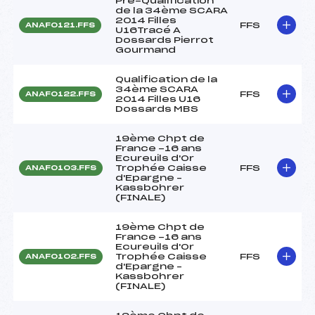
Pré-Qualification
de la 34ème SCARA
2014 Filles
FFS
ANAF0121.FFS
U16Tracé A
Dossards Pierrot
Gourmand
Qualification de la
34ème SCARA
FFS
ANAF0122.FFS
2014 Filles U16
Dossards MBS
19ème Chpt de
France -16 ans
Ecureuils d'Or
Trophée Caisse
FFS
ANAF0103.FFS
d'Epargne –
Kassbohrer
(FINALE)
19ème Chpt de
France -16 ans
Ecureuils d'Or
Trophée Caisse
FFS
ANAF0102.FFS
d'Epargne –
Kassbohrer
(FINALE)