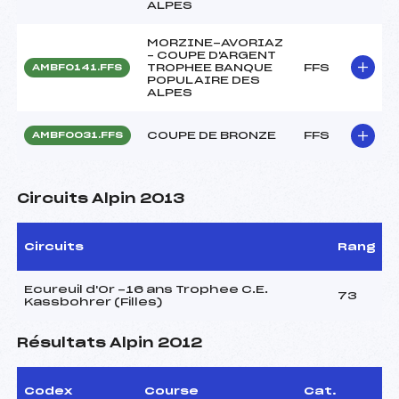
ALPES
MORZINE-AVORIAZ
– COUPE D'ARGENT
TROPHEE BANQUE
FFS
AMBF0141.FFS
POPULAIRE DES
ALPES
COUPE DE BRONZE
FFS
AMBF0031.FFS
Circuits Alpin 2013
Circuits
Rang
Ecureuil d'Or -16 ans Trophee C.E.
73
Kassbohrer (Filles)
Résultats Alpin 2012
Codex
Course
Cat.