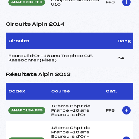
FFS
ANAF0231.FFS
U16
Circuits Alpin 2014
Circuits
Rang
Ecureuil d'Or -16 ans Trophee C.E.
54
Kassbohrer (Filles)
Résultats Alpin 2013
Codex
Course
Cat.
18ème Chpt de
France -16 ans
FFS
ANAF0134.FFS
Ecureuils d'Or
18ème Chpt de
France -16 ans
Ecureuils d'Or –