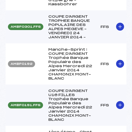
Kassbohrer
COUPE D'ARGENT
TROPHEE BANQUE
POPULAIRE DES
FFS
AMBF0301.FFS
ALPES MEGEVE –
VENDREDI 24
JANVIER 2014 –
Manche-Sprint :
COUPE D'ARGENT
Trophée Banque
Populaire des
FFS
AMBF0192
Alpes Mercredi 22
Janvier 2014
CHAMONIX MONT-
BLANC
COUPE D'ARGENT
U16 FILLES
Trophée Banque
Populaire des
FFS
AMBF0191.FFS
Alpes Mercredi 22
Janvier 2014
CHAMONIX MONT-
BLANC
1ère étape – Chpt