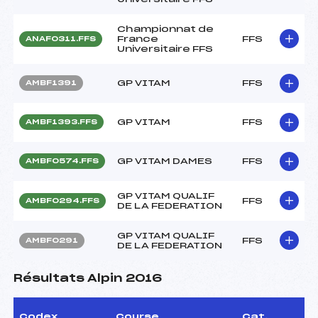
Championnat de
France
FFS
ANAF0311.FFS
Universitaire FFS
GP VITAM
FFS
AMBF1391
GP VITAM
FFS
AMBF1393.FFS
GP VITAM DAMES
FFS
AMBF0574.FFS
GP VITAM QUALIF
FFS
AMBF0294.FFS
DE LA FEDERATION
GP VITAM QUALIF
FFS
AMBF0291
DE LA FEDERATION
Résultats Alpin 2016
Codex
Course
Cat.