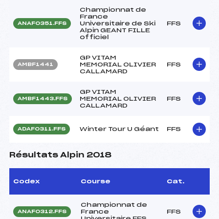
Championnat de
France
Universitaire de Ski
FFS
ANAF0351.FFS
Alpin GEANT FILLE
officiel
GP VITAM
MEMORIAL OLIVIER
FFS
AMBF1441
CALLAMARD
GP VITAM
MEMORIAL OLIVIER
FFS
AMBF1443.FFS
CALLAMARD
Winter Tour U Géant
FFS
ADAF0311.FFS
Résultats Alpin 2018
Codex
Course
Cat.
Championnat de
France
FFS
ANAF0312.FFS
Universitaire FFS