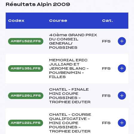
Résultats Alpin 2009
Codex
Course
Cat.
40ème GRAND PRIX
DU CONSEIL
FFS
AMBF1522.FFS
GENERAL/
POUSSINES
MEMORIAL ERIC
JULLIARD ET
JEROME BLANC –
FFS
AMBF1351.FFS
POU/BEN/MIN –
FILLES
CHATEL – FINALE
MINI COUPE
FFS
AMBF1291.FFS
POUSSINES –
TROPHEE DEUTER
CHATEL – COURSE
QUALIFICATIVE –
MINI COUPE
FFS
AMBF1221.FFS
POUSSINES –
TROPHEE DEUTER