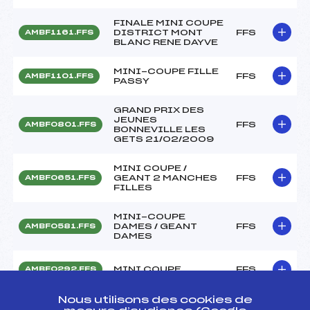
FINALE MINI COUPE
DISTRICT MONT
FFS
AMBF1161.FFS
BLANC RENE DAYVE
MINI-COUPE FILLE
FFS
AMBF1101.FFS
PASSY
GRAND PRIX DES
JEUNES
FFS
AMBF0801.FFS
BONNEVILLE LES
GETS 21/02/2009
MINI COUPE /
GEANT 2 MANCHES
FFS
AMBF0651.FFS
FILLES
MINI-COUPE
DAMES / GEANT
FFS
AMBF0581.FFS
DAMES
MINI COUPE
FFS
AMBF0292.FFS
Nous utilisons des cookies de
GP DES JEUNES DU