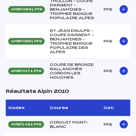
THOLLON – COUPE
D'ARGENT –
BENJAMINES –
FFS
AMBF0681.FFS
TROPHEE BANQUE
POPULAIRE ALPES
ST JEAN D'AULPS –
COUPE D'ARGENT –
BENJAMINES –
FFS
AMBF0561.FFS
TROPHEE BANQUE
POPULAIRE DES
ALPES
COUPE DE BRONZE
SALLANCHES
FFS
AMBF0171.FFS
CORDON LES
HOUCHES
Résultats Alpin 2010
Codex
Course
Cat.
CIRCUIT MONT-
FFS
AMBF1421.FFS
BLANC