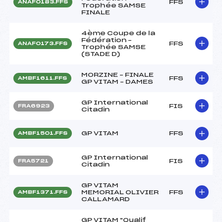
FFS
ANAF0183.FFS
Trophée SAMSE
FINALE
4ème Coupe de la
Fédération –
FFS
ANAF0173.FFS
Trophée SAMSE
(STADE D)
MORZINE – FINALE
FFS
AMBF1611.FFS
GP VITAM – DAMES
GP International
FIS
FRA6923
Citadin
GP VITAM
FFS
AMBF1501.FFS
GP International
FIS
FRA5721
Citadin
GP VITAM
MEMORIAL OLIVIER
FFS
AMBF1371.FFS
CALLAMARD
GP VITAM "Qualif