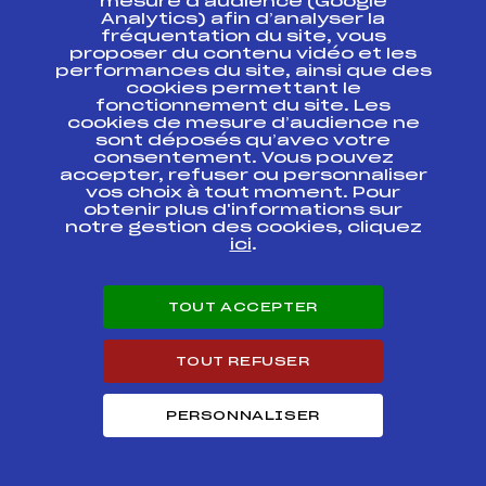
mesure d’audience (Google
MASSIF DES
FFS
AMBF0281.FFS
Analytics) afin d’analyser la
BRASSES / GEANT
fréquentation du site, vous
proposer du contenu vidéo et les
GRAND PRIX
performances du site, ainsi que des
JEUNES DES
FFS
AMBF0171.FFS
cookies permettant le
HABERES / GS
fonctionnement du site. Les
cookies de mesure d’audience ne
sont déposés qu’avec votre
Résultats Alpin 2008
consentement. Vous pouvez
accepter, refuser ou personnaliser
vos choix à tout moment. Pour
Codex
Course
Cat.
obtenir plus d'informations sur
notre gestion des cookies, cliquez
ici
.
FINALE DES
MINICOUPES MONT
FFS
AMBF1131.FFS
BLANC / GEANT
FILLES
TOUT ACCEPTER
MINI COUPE
FFS
AMBF1141.FFS
TOUT REFUSER
CONTAMINES 19.3.8
QUALIFICATION
PERSONNALISER
FINALE MONT
BLANC MINI
COUPES
FFS
AMBF1081.FFS
POUSSINES
TROPHEE GLACE