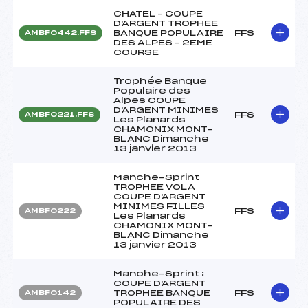
CHATEL – COUPE
D'ARGENT TROPHEE
BANQUE POPULAIRE
FFS
AMBF0442.FFS
DES ALPES – 2EME
COURSE
Trophée Banque
Populaire des
Alpes COUPE
D'ARGENT MINIMES
FFS
AMBF0221.FFS
Les Planards
CHAMONIX MONT-
BLANC Dimanche
13 janvier 2013
Manche-Sprint
TROPHEE VOLA
COUPE D'ARGENT
MINIMES FILLES
FFS
AMBF0222
Les Planards
CHAMONIX MONT-
BLANC Dimanche
13 janvier 2013
Manche-Sprint :
COUPE D'ARGENT
TROPHEE BANQUE
FFS
AMBF0142
POPULAIRE DES