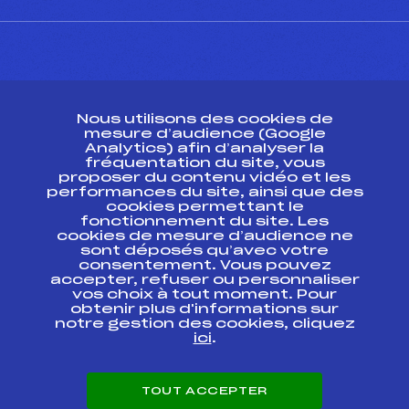
CONTACT
Nous utilisons des cookies de
ESPACE PRESSE
mesure d’audience (Google
Analytics) afin d’analyser la
fréquentation du site, vous
Ressources
proposer du contenu vidéo et les
performances du site, ainsi que des
Pass’Neige
cookies permettant le
Projet sportif fédéral
fonctionnement du site. Les
cookies de mesure d’audience ne
Projet de performance fédéral
sont déposés qu’avec votre
Antidopage
consentement. Vous pouvez
Pôle Développement, Formation, Suivi
accepter, refuser ou personnaliser
Scientifique
vos choix à tout moment. Pour
Listes ministérielles
obtenir plus d'informations sur
notre gestion des cookies, cliquez
Pôle vie de l’athlète
ici
.
Enseignement professionnel
Informatique et chronométrage
Circuits
TOUT ACCEPTER
Carrières