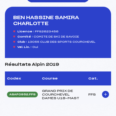
BEN HASSINE SAMIRA
foi(s) le ski
CHARLOTTE
Licence :
FFS2623456
Comité :
COMITE DE SKI DE SAVOIE
Club :
13055 CLUB DES SPORTS COURCHEVEL
Val. Lic. :
Oui
Résultats Alpin 2019
Codex
Course
Cat.
GRAND PRIX DE
COURCHEVEL
FFS
ASAF0952.FFS
DAMES U18-MAST