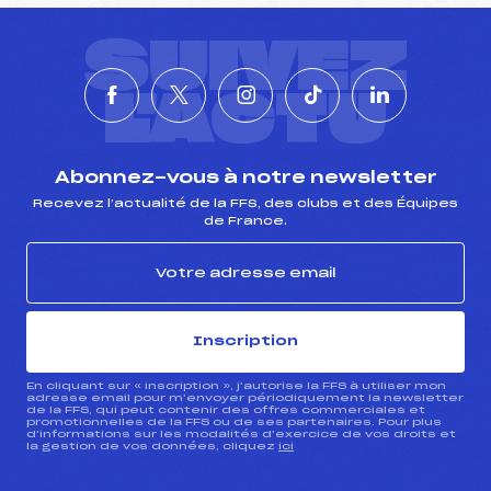
SUIVEZ
L'ACTU
Abonnez-vous à notre newsletter
Recevez l’actualité de la FFS, des clubs et des Équipes
de France.
Inscription
En cliquant sur « inscription », j’autorise la FFS à utiliser mon
adresse email pour m’envoyer périodiquement la newsletter
de la FFS, qui peut contenir des offres commerciales et
promotionnelles de la FFS ou de ses partenaires. Pour plus
d’informations sur les modalités d’exercice de vos droits et
la gestion de vos données, cliquez
ici