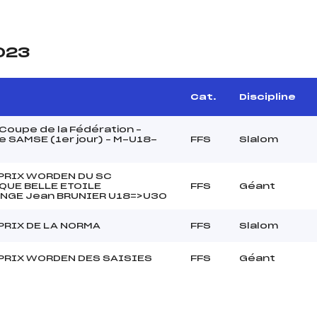
2023
Cat.
Discipline
oupe de la Fédération –
 SAMSE (1er jour) – M-U18-
FFS
Slalom
PRIX WORDEN DU SC
QUE BELLE ETOILE
FFS
Géant
NGE Jean BRUNIER U18=>U30
PRIX DE LA NORMA
FFS
Slalom
PRIX WORDEN DES SAISIES
FFS
Géant