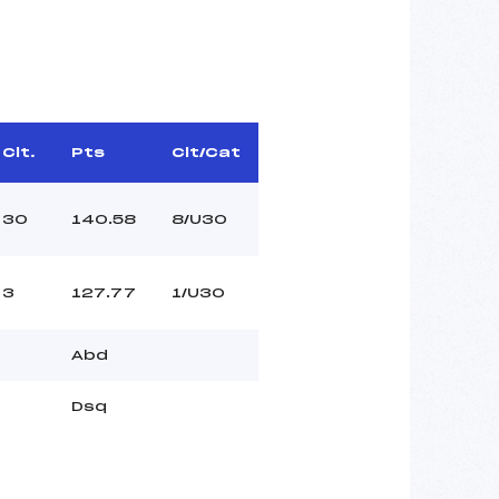
Clt.
Pts
Clt/Cat
30
140.58
8/U30
3
127.77
1/U30
Abd
Dsq