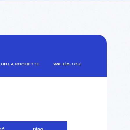
LUB LA ROCHETTE
Val. Lic. :
Oui
rf.
Disc.