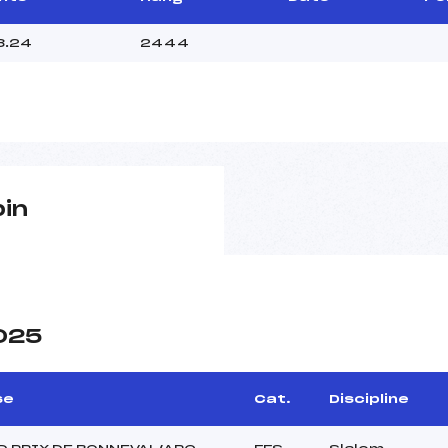
8.24
2444
pin
2025
se
Cat.
Discipline