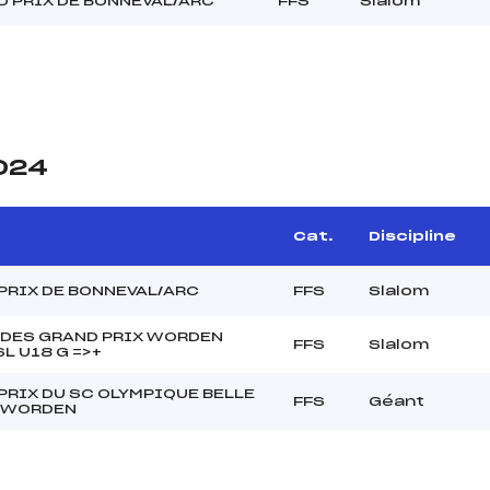
 PRIX DE BONNEVAL/ARC
FFS
Slalom
2024
Cat.
Discipline
PRIX DE BONNEVAL/ARC
FFS
Slalom
 DES GRAND PRIX WORDEN
FFS
Slalom
L U18 G =>+
PRIX DU SC OLYMPIQUE BELLE
FFS
Géant
 WORDEN