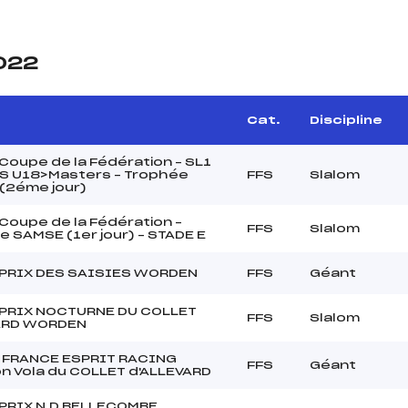
2022
e
Cat.
Discipline
Coupe de la Fédération – SL1
 U18>Masters – Trophée
FFS
Slalom
(2éme jour)
Coupe de la Fédération –
FFS
Slalom
 SAMSE (1er jour) – STADE E
PRIX DES SAISIES WORDEN
FFS
Géant
PRIX NOCTURNE DU COLLET
FFS
Slalom
ARD WORDEN
 FRANCE ESPRIT RACING
FFS
Géant
n Vola du COLLET d'ALLEVARD
PRIX N.D BELLECOMBE