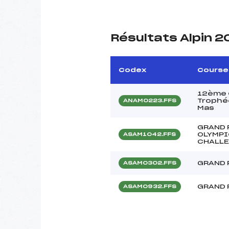
Résultats Alpin 
Codex
Course
12ème C
Trophée
ANAM0223.FFS
Mas
GRAND 
OLYMPI
ASAM1042.FFS
CHALLE
GRAND 
ASAM0302.FFS
GRAND 
ASAM0932.FFS