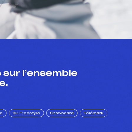
 sur l’ensemble
s.
ue
Ski Freestyle
Snowboard
Télémark