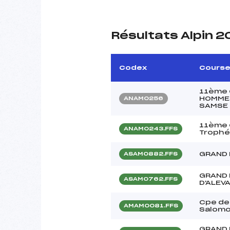
Résultats Alpin 
Codex
Cours
11ème 
HOMMES
ANAM0256
SAMSE 
11ème 
ANAM0243.FFS
Trophée
GRAND 
ASAM0882.FFS
GRAND 
ASAM0762.FFS
D'ALEV
Cpe de
AMAM0081.FFS
Salomo
GRAND 