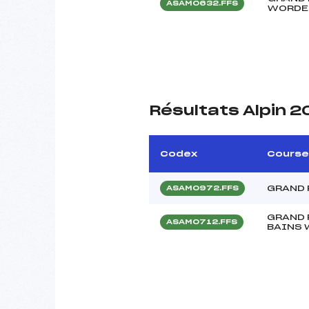
ASAM0632.FFS
WORDE
Résultats Alpin 2
Codex
Course
GRAND 
ASAM0972.FFS
GRAND P
ASAM0712.FFS
BAINS