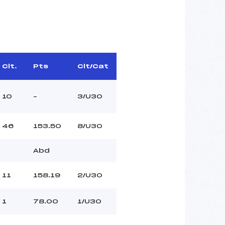
Clt.
Pts
Clt/Cat
10
–
3/U30
46
153.50
8/U30
Abd
11
158.19
2/U30
1
78.00
1/U30