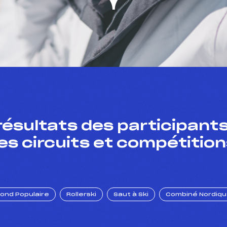
résultats des participants
es circuits et compétition
Fond Populaire
Rollerski
Saut à Ski
Combiné Nordiq