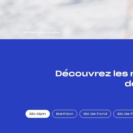
Fiche individuelle
Découvrez les 
d
Ski Alpin
Biathlon
Ski de Fond
Ski de 