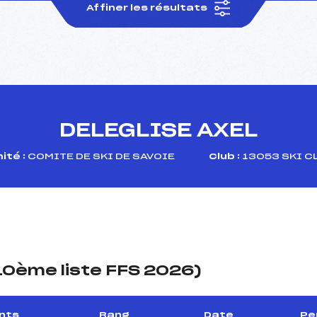
Affiner les résultats
DELEGLISE AXEL
ité :
COMITE DE SKI DE SAVOIE
Club :
13053 SKI C
(10ème liste FFS 2026)
nts
Rang
Date
Pe