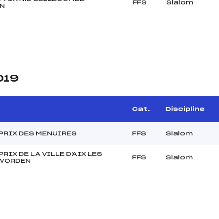
FFS
Slalom
N
019
Cat.
Discipline
PRIX DES MENUIRES
FFS
Slalom
RIX DE LA VILLE D'AIX LES
FFS
Slalom
 WORDEN