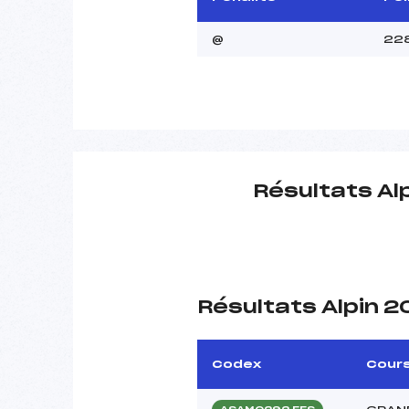
@
22
Résultats Al
Résultats Alpin 
Codex
Cour