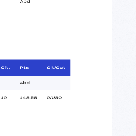
Abd
Clt.
Pts
Clt/Cat
Abd
12
148.58
2/U30