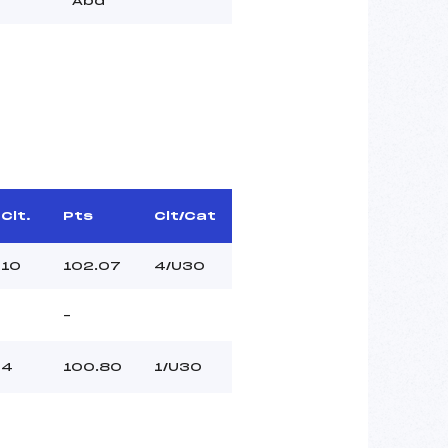
Abd
Clt.
Pts
Clt/Cat
10
102.07
4/U30
–
4
100.80
1/U30