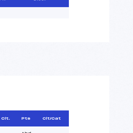
Clt.
Pts
Clt/Cat