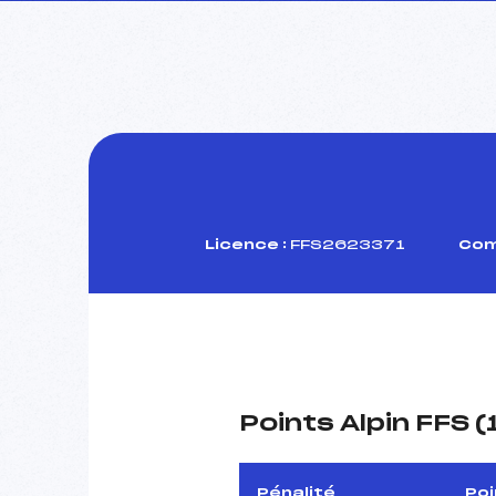
Licence :
FFS2623371
Com
Points Alpin FFS 
Pénalité
Poi