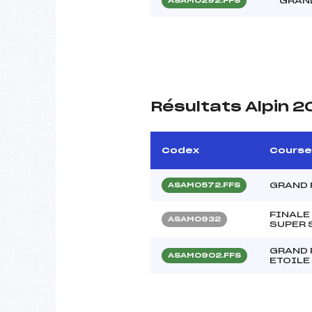
GRAND
ASAM0292.FFS
Résultats Alpin 
Codex
Course
GRAND 
ASAM0572.FFS
FINALE
ASAM0932
SUPER S
GRAND 
ASAM0902.FFS
ETOILE