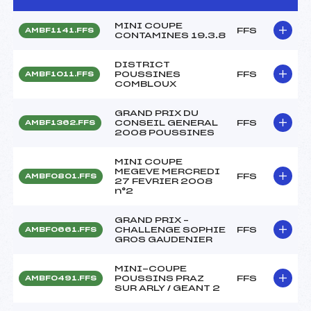
MINI COUPE
FFS
AMBF1141.FFS
CONTAMINES 19.3.8
DISTRICT
POUSSINES
FFS
AMBF1011.FFS
COMBLOUX
GRAND PRIX DU
CONSEIL GENERAL
FFS
AMBF1362.FFS
2008 POUSSINES
MINI COUPE
MEGEVE MERCREDI
FFS
AMBF0801.FFS
27 FEVRIER 2008
n°2
GRAND PRIX –
CHALLENGE SOPHIE
FFS
AMBF0661.FFS
GROS GAUDENIER
MINI-COUPE
POUSSINS PRAZ
FFS
AMBF0491.FFS
SUR ARLY / GEANT 2