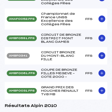
Collèges Filles
Championnat de
France UNSS
FFS
ANAF0052.FFS
Excellence des
Collèges Filles
CIRCUIT DE BRONZE
DISTRICT MONT
FFS
AMBF0591.FFS
BLANC DAMES
CIRCUIT BRONZE
DU MONT-BLANC
FFS
AMBF0341
FILLE
COUPE DE BRONZE
FILLES MEGEVE –
FFS
AMBF0061.FFS
COTE 2000 –
GRAND PRIX DES
HOUCHES RENAULT
FFS
AMBF0031.FFS
TV8 MB
Résultats Alpin 2010