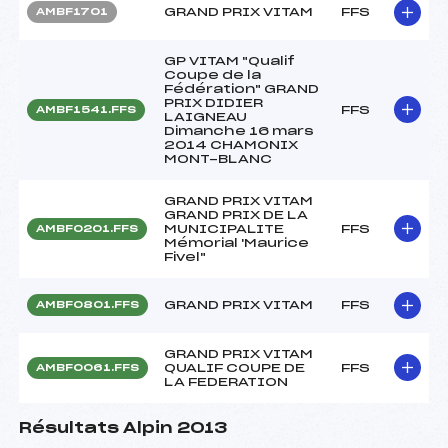
GRAND PRIX VITAM
FFS
AMBF1701
GP VITAM "Qualif
Coupe de la
Fédération" GRAND
PRIX DIDIER
FFS
AMBF1541.FFS
LAIGNEAU
Dimanche 16 mars
2014 CHAMONIX
MONT-BLANC
GRAND PRIX VITAM
GRAND PRIX DE LA
MUNICIPALITE
FFS
AMBF0201.FFS
Mémorial 'Maurice
Fivel"
GRAND PRIX VITAM
FFS
AMBF0801.FFS
GRAND PRIX VITAM
QUALIF COUPE DE
FFS
AMBF0061.FFS
LA FEDERATION
Résultats Alpin 2013