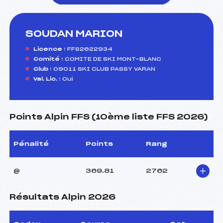
SOUDAN MARION
foi(s) le ski
Licence :
FFS2622934
Comité :
COMITE DE SKI MONT-BLANC
Club :
09011 SKI CLUB PASSY VARAN
Val. Lic. :
Oui
Points Alpin FFS (10ème liste FFS 2026)
Pénalité
Points
Rang
@
369.81
2762
Résultats Alpin 2026