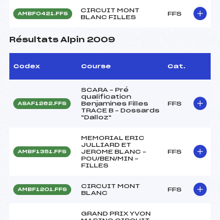
CIRCUIT MONT
FFS
AMBF0421.FFS
BLANC FILLES
Résultats Alpin 2009
Codex
Course
Cat.
SCARA – Pré
qualification
Benjamines Filles
FFS
ASAF1262.FFS
TRACE B – Dossards
"Dalloz"
MEMORIAL ERIC
JULLIARD ET
JEROME BLANC –
FFS
AMBF1351.FFS
POU/BEN/MIN –
FILLES
CIRCUIT MONT
FFS
AMBF1201.FFS
BLANC
GRAND PRIX YVON