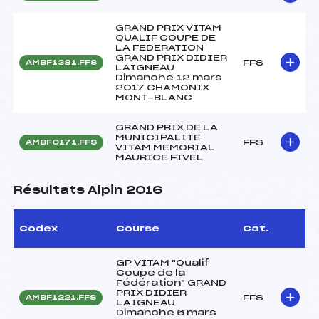
GRAND PRIX VITAM
QUALIF COUPE DE
LA FEDERATION
GRAND PRIX DIDIER
FFS
AMBF1381.FFS
LAIGNEAU
Dimanche 12 mars
2017 CHAMONIX
MONT-BLANC
GRAND PRIX DE LA
MUNICIPALITE
FFS
AMBF0171.FFS
VITAM MEMORIAL
MAURICE FIVEL
Résultats Alpin 2016
Codex
Course
Cat.
GP VITAM "Qualif
Coupe de la
Fédération" GRAND
PRIX DIDIER
FFS
AMBF1221.FFS
LAIGNEAU
Dimanche 6 mars