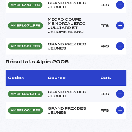
GRAND PRIX DES
FFS
AMBF1741.FFS
JEUNES
MICRO COUPE
MEMORIAL ERIC
FFS
AMBF1671.FFS
JULLIARD ET
JEROME BLANC
GRAND PRIX DES
FFS
AMBF1521.FFS
JEUNES
Résultats Alpin 2005
Codex
Course
Cat.
GRAND PRIX DES
FFS
AMBF1301.FFS
JEUNES
GRAND PRIX DES
FFS
AMBF1061.FFS
JEUNES