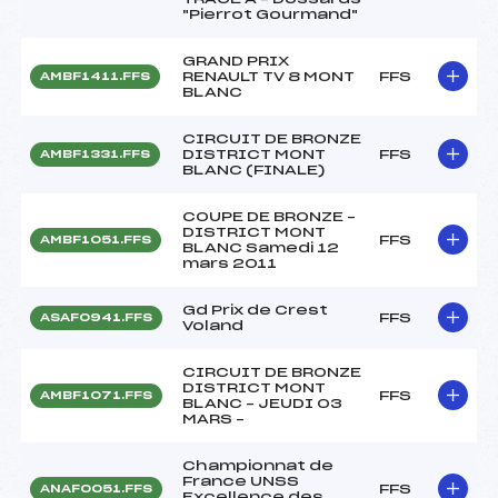
"Pierrot Gourmand"
GRAND PRIX
RENAULT TV 8 MONT
FFS
AMBF1411.FFS
BLANC
CIRCUIT DE BRONZE
DISTRICT MONT
FFS
AMBF1331.FFS
BLANC (FINALE)
COUPE DE BRONZE –
DISTRICT MONT
FFS
AMBF1051.FFS
BLANC Samedi 12
mars 2011
Gd Prix de Crest
FFS
ASAF0941.FFS
Voland
CIRCUIT DE BRONZE
DISTRICT MONT
FFS
AMBF1071.FFS
BLANC – JEUDI 03
MARS –
Championnat de
France UNSS
FFS
ANAF0051.FFS
Excellence des