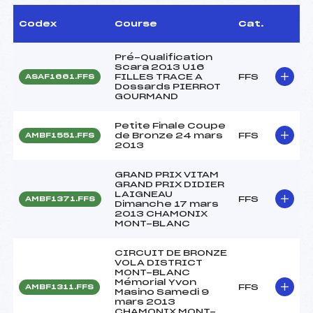
Codex
Course
Cat.
Pré-Qualification
Scara 2013 U16
FILLES TRACE A
FFS
ASAF1661.FFS
Dossards PIERROT
GOURMAND
Petite Finale Coupe
de Bronze 24 mars
FFS
AMBF1551.FFS
2013
GRAND PRIX VITAM
GRAND PRIX DIDIER
LAIGNEAU
FFS
AMBF1371.FFS
Dimanche 17 mars
2013 CHAMONIX
MONT-BLANC
CIRCUIT DE BRONZE
VOLA DISTRICT
MONT-BLANC
Mémorial Yvon
FFS
AMBF1311.FFS
Masino Samedi 9
mars 2013
CHAMONIX MONT-