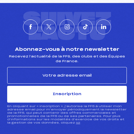
SUIVEZ
L'ACTU
Abonnez-vous à notre newsletter
Recevez l’actualité de la FFS, des clubs et des Équipes
de France.
Inscription
En cliquant sur « inscription », j’autorise la FFS à utiliser mon
adresse email pour m’envoyer périodiquement la newsletter
de la FFS, qui peut contenir des offres commerciales et
promotionnelles de la FFS ou de ses partenaires. Pour plus
d’informations sur les modalités d’exercice de vos droits et
la gestion de vos données, cliquez
ici