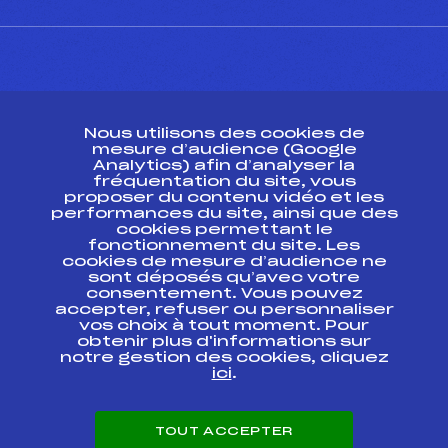
CONTACT
Nous utilisons des cookies de
ESPACE PRESSE
mesure d’audience (Google
Analytics) afin d’analyser la
fréquentation du site, vous
Ressources
proposer du contenu vidéo et les
performances du site, ainsi que des
Pass’Neige
cookies permettant le
Projet sportif fédéral
fonctionnement du site. Les
cookies de mesure d’audience ne
Projet de performance fédéral
sont déposés qu’avec votre
Antidopage
consentement. Vous pouvez
Pôle Développement, Formation, Suivi
accepter, refuser ou personnaliser
Scientifique
vos choix à tout moment. Pour
Listes ministérielles
obtenir plus d'informations sur
notre gestion des cookies, cliquez
Pôle vie de l’athlète
ici
.
Enseignement professionnel
Informatique et chronométrage
Circuits
TOUT ACCEPTER