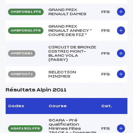
GRAND PRIX
FFS
AMBF0581.FFS
RENAULT DAMES
GRAND PRIX
RENAULT ANNECY "
FFS
AMBF0531.FFS
COUPE DES FIZ "
CIRCUIT DE BRONZE
DISTRIC MONT-
FFS
AMBF0281
BLANC VOLA
(PASSY)
SELECTION
FFS
AMBF0071
MINIMES
Résultats Alpin 2011
Codex
Course
Cat.
SCARA – Pré
qualification
Minimes Filles
FFS
ASAF1301.FFS
TRACE A – Dossards