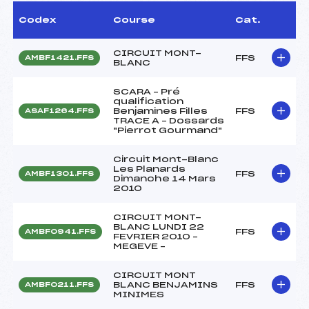
Codex
Course
Cat.
CIRCUIT MONT-
FFS
AMBF1421.FFS
BLANC
SCARA – Pré
qualification
Benjamines Filles
FFS
ASAF1264.FFS
TRACE A – Dossards
"Pierrot Gourmand"
Circuit Mont-Blanc
Les Planards
FFS
AMBF1301.FFS
Dimanche 14 Mars
2010
CIRCUIT MONT-
BLANC LUNDI 22
FFS
AMBF0941.FFS
FEVRIER 2010 –
MEGEVE –
CIRCUIT MONT
BLANC BENJAMINS
FFS
AMBF0211.FFS
MINIMES