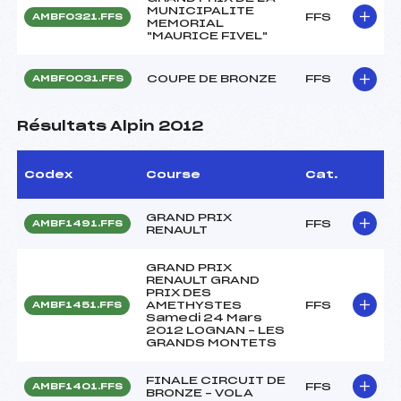
MUNICIPALITE
FFS
AMBF0321.FFS
MEMORIAL
"MAURICE FIVEL"
COUPE DE BRONZE
FFS
AMBF0031.FFS
Résultats Alpin 2012
Codex
Course
Cat.
GRAND PRIX
FFS
AMBF1491.FFS
RENAULT
GRAND PRIX
RENAULT GRAND
PRIX DES
AMETHYSTES
FFS
AMBF1451.FFS
Samedi 24 Mars
2012 LOGNAN – LES
GRANDS MONTETS
FINALE CIRCUIT DE
FFS
AMBF1401.FFS
BRONZE – VOLA