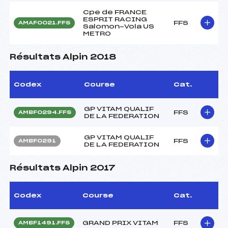
Cpe de FRANCE
ESPRIT RACING
FFS
AMAF0021.FFS
Salomon-Vola US
METRO
Résultats Alpin 2018
Codex
Course
Cat.
GP VITAM QUALIF
FFS
AMBF0294.FFS
DE LA FEDERATION
GP VITAM QUALIF
FFS
AMBF0291
DE LA FEDERATION
Résultats Alpin 2017
Codex
Course
Cat.
GRAND PRIX VITAM
FFS
AMBF1491.FFS