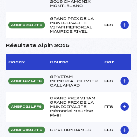
2016 CHAMONIX
MONT-BLANC
GRAND PRIX DE LA
MUNICIPALITE
FFS
AMBF0201.FFS
VITAM MEMORIAL
MAURICE FIVEL
Résultats Alpin 2015
Codex
Course
Cat.
GP VITAM
MEMORIAL OLIVIER
FFS
AMBF1371.FFS
CALLAMARD
GRAND PRIX VITAM
GRAND PRIX DE LA
MUNICIPALITE
FFS
AMBF0211.FFS
Mémorial Maurice
Fivel
GP VITAM DAMES
FFS
AMBF0591.FFS