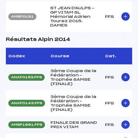
ST JEAN D'AULPS –
GP VITAM SL
Mémorial Adrien
FFS
AMBF0191
Tourez 2015.
DAMES
Résultats Alpin 2014
Codex
Course
Cat.
3ème Coupe de la
Fédération –
FFS
ANAF0153.FFS
Trophée SAMSE
(FINALE)
3ème Coupe de la
Fédération –
FFS
ANAF0143.FFS
Trophée SAMSE
(FINALE)
FINALE DES GRAND
FFS
AMBF1861.FFS
PRIX VITAM