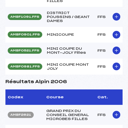
FILLES
DISTRICT
POUSSINS / GEANT
FFS
AMBF1091.FFS
DAMES
MINICOUPE
FFS
AMBF0901.FFS
MINI COUPE DU
FFS
AMBF0521.FFS
MONT-JOLY Filles
MINI COUPE MONT
FFS
AMBF0981.FFS
JOLY
Résultats Alpin 2006
Codex
Course
Cat.
GRAND PRIX DU
CONSEIL GENERAL
FFS
AMBF2621
MICROBES FILLES