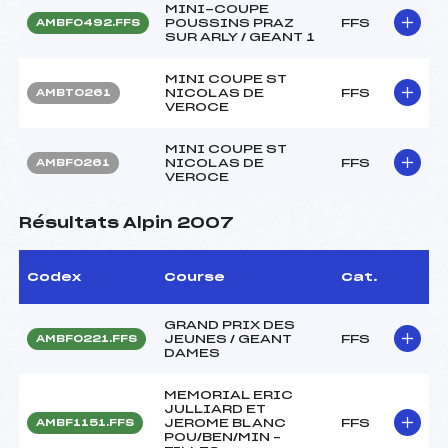
MINI-COUPE
POUSSINS PRAZ
FFS
AMBF0492.FFS
SUR ARLY / GEANT 1
MINI COUPE ST
NICOLAS DE
FFS
AMBT0261
VEROCE
MINI COUPE ST
NICOLAS DE
FFS
AMBF0261
VEROCE
Résultats Alpin 2007
Codex
Course
Cat.
GRAND PRIX DES
JEUNES / GEANT
FFS
AMBF0221.FFS
DAMES
MEMORIAL ERIC
JULLIARD ET
JEROME BLANC
FFS
AMBF1151.FFS
POU/BEN/MIN –