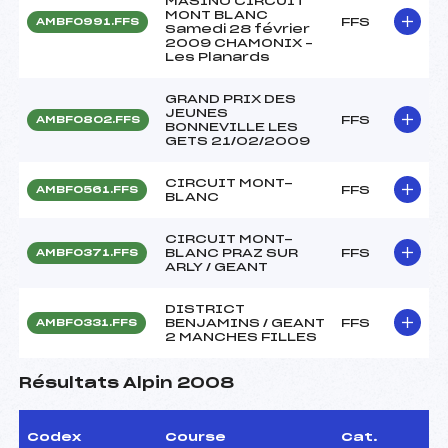
MASINO CIRCUIT
MONT BLANC
FFS
AMBF0991.FFS
Samedi 28 février
2009 CHAMONIX –
Les Planards
GRAND PRIX DES
JEUNES
FFS
AMBF0802.FFS
BONNEVILLE LES
GETS 21/02/2009
CIRCUIT MONT-
FFS
AMBF0561.FFS
BLANC
CIRCUIT MONT-
BLANC PRAZ SUR
FFS
AMBF0371.FFS
ARLY / GEANT
DISTRICT
BENJAMINS / GEANT
FFS
AMBF0331.FFS
2 MANCHES FILLES
Résultats Alpin 2008
Codex
Course
Cat.