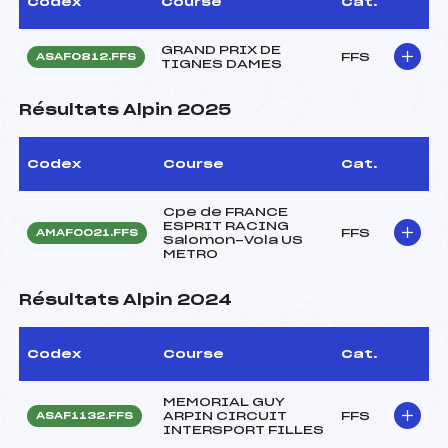
Codex
Course
Cat.
GRAND PRIX DE
FFS
ASAF0812.FFS
TIGNES DAMES
Résultats Alpin 2025
Codex
Course
Cat.
Cpe de FRANCE
ESPRIT RACING
FFS
AMAF0021.FFS
Salomon-Vola US
METRO
Résultats Alpin 2024
Codex
Course
Cat.
MEMORIAL GUY
ARPIN CIRCUIT
FFS
ASAF1132.FFS
INTERSPORT FILLES