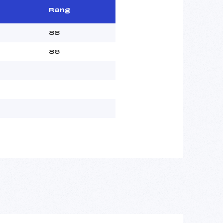
Rang
88
86