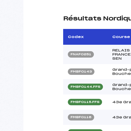
Résultats Nordiq
Codex
Course
RELAIS
FRANCE 
FNAF0251
SEN
Grand-pr
FMBF0143
Bouche
Grand-pr
FMBF0144.FFS
Bouche
43e Gra
FMBF0115.FFS
43e Gra
FMBF0116