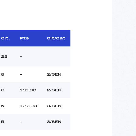
Clt.
Pts
Clt/Cat
22
–
8
–
2/SEN
8
115.80
2/SEN
5
127.93
3/SEN
5
–
3/SEN