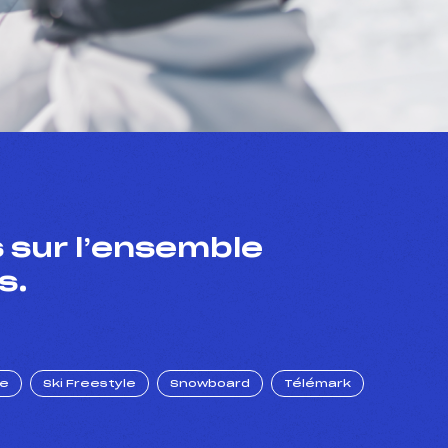
 sur l’ensemble
s.
ue
Ski Freestyle
Snowboard
Télémark