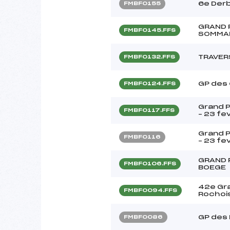
6e Derb
FMBF0155
GRAND 
FMBF0145.FFS
SOMMAN
TRAVER
FMBF0132.FFS
GP des
FMBF0124.FFS
Grand P
FMBF0117.FFS
– 23 fe
Grand P
FMBF0116
– 23 fe
GRAND 
FMBF0106.FFS
BOEGE
42e Gra
FMBF0094.FFS
Rochois
GP des
FMBF0086