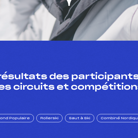
résultats des participants
es circuits et compétition
Fond Populaire
Rollerski
Saut à Ski
Combiné Nordiq