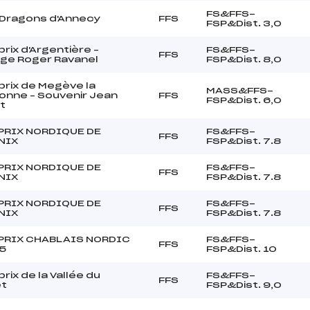
FS&FFS-
 Dragons d'Annecy
FFS
FSP&Dist. 3,0
rix d'Argentière –
FS&FFS-
FFS
nge Roger Ravanel
FSP&Dist. 8,0
rix de Megève la
MASS&FFS-
onne – Souvenir Jean
FFS
FSP&Dist. 6,0
t
PRIX NORDIQUE DE
FS&FFS-
FFS
NIX
FSP&Dist. 7.8
PRIX NORDIQUE DE
FS&FFS-
FFS
NIX
FSP&Dist. 7.8
PRIX NORDIQUE DE
FS&FFS-
FFS
NIX
FSP&Dist. 7.8
PRIX CHABLAIS NORDIC
FS&FFS-
FFS
25
FSP&Dist. 10
rix de la Vallée du
FS&FFS-
FFS
t
FSP&Dist. 9,0