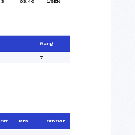
3
63.46
1/SEN
Rang
7
Clt.
Pts
Clt/Cat