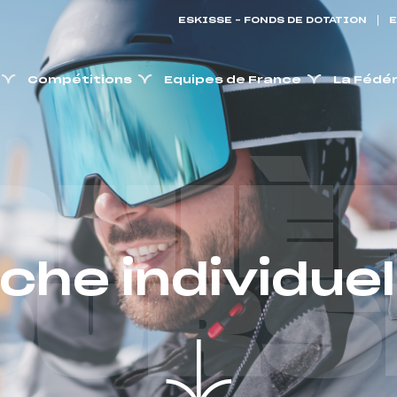
ESKISSE – FONDS DE DOTATION
E
Compétitions
Equipes de France
La Fédé
RNIÈ
iche individuel
OURS