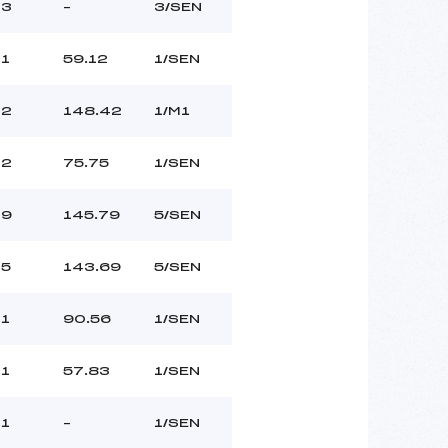
3
–
3/SEN
1
59.12
1/SEN
2
148.42
1/M1
2
75.75
1/SEN
9
145.79
5/SEN
5
143.69
5/SEN
1
90.56
1/SEN
1
57.83
1/SEN
1
–
1/SEN