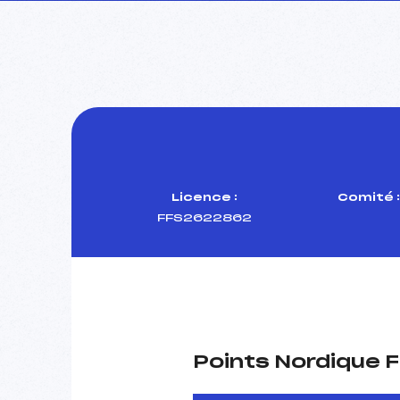
Licence :
Comité :
FFS2622862
Points Nordique F