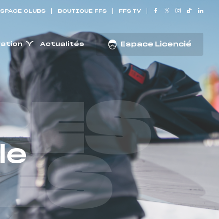
SPACE CLUBS
BOUTIQUE FFS
FFS TV
ration
Actualités
Espace Licencié
RES
le
ES