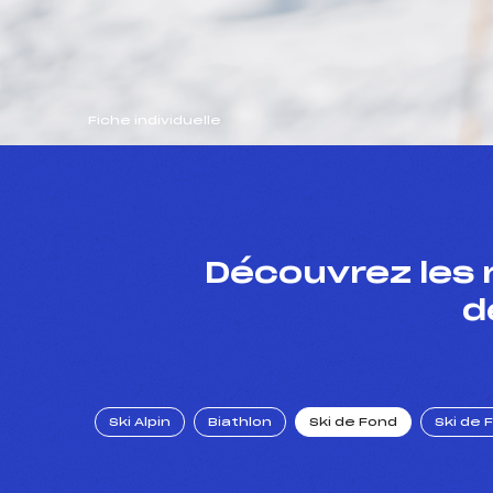
Fiche individuelle
Découvrez les 
d
Ski Alpin
Biathlon
Ski de Fond
Ski de 