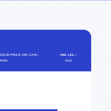
IQUE PRAZ-DE-LYS-
Val. Lic. :
AND
Oui