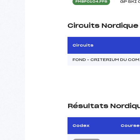
GP SKI 
FMBF0104.FFS
Circuits Nordiqu
Circuits
FOND – CRITERIUM DU CO
Résultats Nordiq
Codex
Course