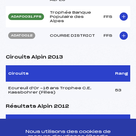
Trophée Banque
Populaire des
FFS
ADAF0031.FFS
Alpes
COURSE DISTRICT
FFS
ADAT0012
Circuits Alpin 2013
Circuits
Rang
Ecureuil d'Or -16 ans Trophee C.E.
53
Kassbohrer (Filles)
Résultats Alpin 2012
Codex
Course
Cat.
Nous utilisons des cookies de