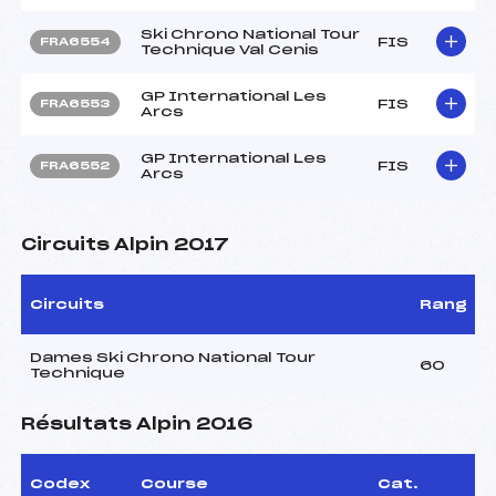
Ski Chrono National Tour
FIS
FRA6554
Technique Val Cenis
GP International Les
FIS
FRA6553
Arcs
GP International Les
FIS
FRA6552
Arcs
Circuits Alpin 2017
Circuits
Rang
Dames Ski Chrono National Tour
60
Technique
Résultats Alpin 2016
Codex
Course
Cat.