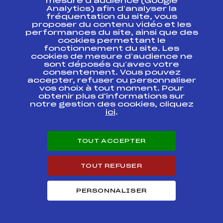
mesure d’audience (Google
17ème Chpt de
Analytics) afin d’analyser la
France Minimes
FFS
ANAF0234.FFS
Ecureuils d'Or Filles
fréquentation du site, vous
proposer du contenu vidéo et les
performances du site, ainsi que des
17ème Chpt de
cookies permettant le
France Minimes
FFS
ANAF0233.FFS
fonctionnement du site. Les
Ecureuils d'Or Filles
cookies de mesure d’audience ne
sont déposés qu’avec votre
FINALE DES
consentement. Vous pouvez
ECUREUILS D'OR
FFS
ANAF0232.FFS
accepter, refuser ou personnaliser
2012 VAL D'ISERE
vos choix à tout moment. Pour
obtenir plus d'informations sur
notre gestion des cookies, cliquez
FINALE DES
ici
.
ECUREUILS D'OR
FFS
ANAF0231.FFS
2012 VAL D'ISERE
TOUT ACCEPTER
32 ème SCARA –
2012 – GIRLS 2
FIS
FRA5573
SUPER G – DALLOZ
TOUT REFUSER
32 ème SCARA –
2012 GIRLS 2
FIS
FRA5575
SLALOM FIS
PERSONNALISER
SCARA 2012 –
MANCHE