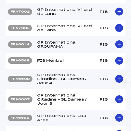
GP International Villard
FIS
FRA7002
de Lans
GP International Villard
FIS
FRA7001
de Lans
GP International
FIS
FRA6614
GROUPAMA
FIS Méribel
FIS
FRA6548
GP International
Citadins – SL Dames /
FIS
FRA6608
Jour 4
GP International
Citadins – SL Dames /
FIS
FRA6607
Jour 3
GP International Les
FIS
FRA6598
Arcs