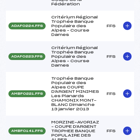
Fédération
Critérium Régional
Trophée Banque
Populaire des
FFS
ADAF0224.FFS
Alpes – Course
Dames
Critérium Régional
Trophée Banque
Populaire des
FFS
ADAF0223.FFS
Alpes – Course
Dames
Trophée Banque
Populaire des
Alpes COUPE
D'ARGENT MINIMES
FFS
AMBF0221.FFS
Les Planards
CHAMONIX MONT-
BLANC Dimanche
13 janvier 2013
MORZINE-AVORIAZ
– COUPE D'ARGENT
TROPHEE BANQUE
FFS
AMBF0141.FFS
POPULAIRE DES
ALPES