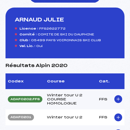
ARNAUD JULIE
foi(s) le ski
Licence :
FFS2622772
Comité :
COMITE DE SKI DU DAUPHINE
Club :
05499 PAYS VOIRONNAIS SKI CLUB
Val. Lic. :
Oui
Résultats Alpin 2020
Codex
Course
Cat.
Winter tour U 2
COURSE
FFS
ADAF0202.FFS
HOMOLOGUE
Winter tour U 2
FFS
ADAF0201