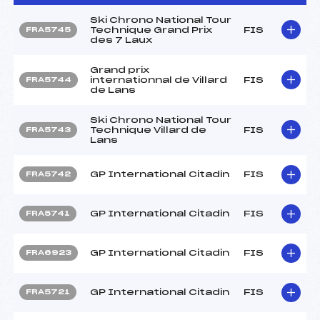
Ski Chrono National Tour
Technique Grand Prix
FIS
FRA5745
des 7 Laux
Grand prix
internationnal de Villard
FIS
FRA5744
de Lans
Ski Chrono National Tour
Technique Villard de
FIS
FRA5743
Lans
GP International Citadin
FIS
FRA5742
GP International Citadin
FIS
FRA5741
GP International Citadin
FIS
FRA6923
GP International Citadin
FIS
FRA5721