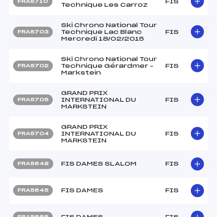
FIS
FRA5710
Technique Les Carroz
Ski Chrono National Tour
Technique Lac Blanc
FIS
FRA5703
Mercredi 18/02/2015
Ski Chrono National Tour
Technique Gérardmer –
FIS
FRA5702
Markstein
GRAND PRIX
INTERNATIONAL DU
FIS
FRA5705
MARKSTEIN
GRAND PRIX
INTERNATIONAL DU
FIS
FRA5704
MARKSTEIN
FIS DAMES SLALOM
FIS
FRA5648
FIS DAMES
FIS
FRA5645
FIS DAMES
FIS
FRA5665