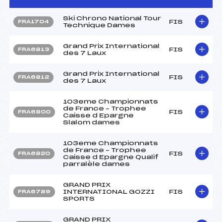
Ski Chrono National Tour
FIS
FRA1704
Technique Dames
Grand Prix International
FIS
FRA6813
des 7 Laux
Grand Prix International
FIS
FRA6812
des 7 Laux
103eme Championnats
de France – Trophee
FIS
FRA6800
Caisse d Epargne
Slalom dames
103eme Championnats
de France – Trophee
FIS
FRA6820
Caisse d Epargne Qualif
parralèle dames
GRAND PRIX
INTERNATIONAL GOZZI
FIS
FRA6789
SPORTS
GRAND PRIX