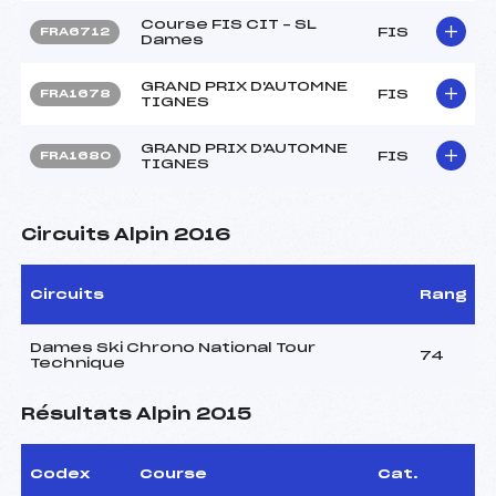
Course FIS CIT – SL
FIS
FRA6712
Dames
GRAND PRIX D'AUTOMNE
FIS
FRA1678
TIGNES
GRAND PRIX D'AUTOMNE
FIS
FRA1680
TIGNES
Circuits Alpin 2016
Circuits
Rang
Dames Ski Chrono National Tour
74
Technique
Résultats Alpin 2015
Codex
Course
Cat.