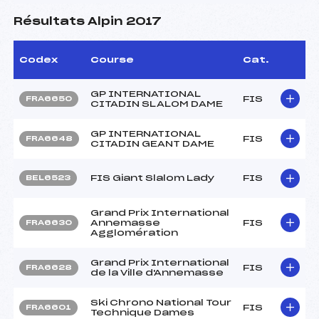
Résultats Alpin 2017
Codex
Course
Cat.
GP INTERNATIONAL
FIS
FRA6650
CITADIN SLALOM DAME
GP INTERNATIONAL
FIS
FRA6648
CITADIN GEANT DAME
FIS Giant Slalom Lady
FIS
BEL6523
Grand Prix International
Annemasse
FIS
FRA6630
Agglomération
Grand Prix International
FIS
FRA6628
de la Ville d'Annemasse
Ski Chrono National Tour
FIS
FRA6601
Technique Dames