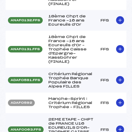
(FINALE)
18ème Chpt de
France -16 ans
FFS
ANAF0132.FFS
Ecureuils d'Or
18ème Chpt de
France -16 ans
Ecureuils d'Or –
Trophée Caisse
FFS
ANAF0131.FFS
d'Epargne-
Kassbohrer
(FINALE)
Critérium Régional
Trophée Banque
FFS
ADAF0591.FFS
Populaire des
Alpes FILLES
Manche-Sprint :
Critérium Régional
FFS
ADAF0592
Trophée – FILLES
2EME ETAPE – CHPT
de FRANCE U16
ECUREUILS D'OR-
FFS
ANAF0063.FFS
TROPHEE CAISSE