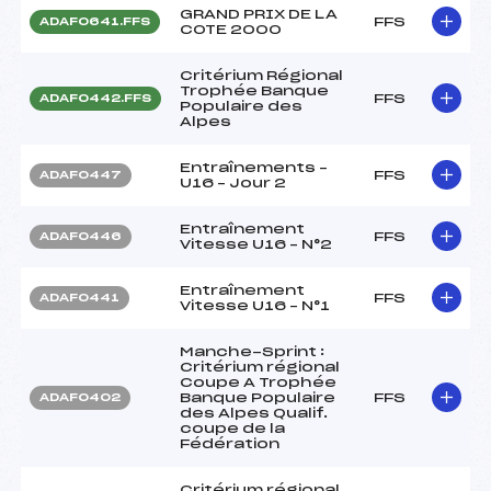
GRAND PRIX DE LA
FFS
ADAF0641.FFS
COTE 2000
Critérium Régional
Trophée Banque
FFS
ADAF0442.FFS
Populaire des
Alpes
Entraînements –
FFS
ADAF0447
U16 – Jour 2
Entraînement
FFS
ADAF0446
Vitesse U16 – N°2
Entraînement
FFS
ADAF0441
Vitesse U16 – N°1
Manche-Sprint :
Critérium régional
Coupe A Trophée
Banque Populaire
FFS
ADAF0402
des Alpes Qualif.
coupe de la
Fédération
Critérium régional