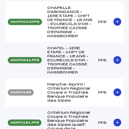
CHAPELLE
D'ABONDANCE –
1ERE ETAPE – CHPT
DE FRANCE – 16 ANS
FFS
ANAF0013.FFS
– ECUREUILS D'OR –
TROPHEE CAISSE
D'EPARGNE –
KASSBOHRER
CHATEL – 1ERE
ETAPE – CHPT DE
FRANCE – 16 ANS –
ECUREUILS D'OR –
FFS
ANAF0011.FFS
TROPHEE CAISSE
D'EPARGNE –
KASSBOHRER
Manche-Sprint :
Critérium Régional
Coupe A Trophée
FFS
ADAF0162
Banque Populaire
des Alpes
Critérium Régional
Coupe A Trophée
Banque Populaire
FFS
ADAF0161.FFS
des Alpes qualif.
Coupe de la