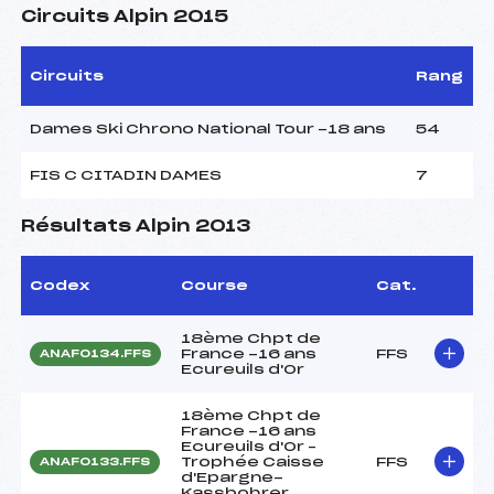
Circuits Alpin 2015
Circuits
Rang
Dames Ski Chrono National Tour -18 ans
54
FIS C CITADIN DAMES
7
Résultats Alpin 2013
Codex
Course
Cat.
18ème Chpt de
France -16 ans
FFS
ANAF0134.FFS
Ecureuils d'Or
18ème Chpt de
France -16 ans
Ecureuils d'Or –
Trophée Caisse
FFS
ANAF0133.FFS
d'Epargne-
Kassbohrer