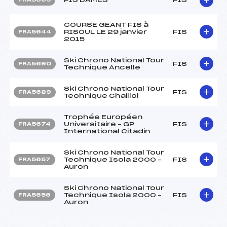
COURSE GEANT FIS à
RISOUL LE 29 janvier
FIS
FRA5644
2015
Ski Chrono National Tour
FIS
FRA5690
Technique Ancelle
Ski Chrono National Tour
FIS
FRA5689
Technique Chaillol
Trophée Européen
Universitaire – GP
FIS
FRA5674
International Citadin
Ski Chrono National Tour
Technique Isola 2000 –
FIS
FRA5657
Auron
Ski Chrono National Tour
Technique Isola 2000 –
FIS
FRA5656
Auron