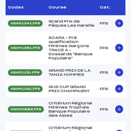
Codex
Course
Cat.
Grand Prix de
FFS
ASAM1341.FFS
Pâques Les Karellis
SCARA – Pré
qualification
Minimes Garçons
FFS
ASAM1261.FFS
TRACE A –
Dossards "Banque
Populaire"
GRAND PRIX DE LA
FFS
ASAM1151.FFS
TANIA HOMMES
GUS CUP GRAND
FFS
ASAM1021.FFS
PRIX CHAMPAGNY
Critérium Régional
Minimes Trophée
FFS
ASAM0882.FFS
Banque Populaire
des Alpes
Critérium Régional