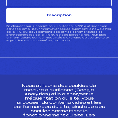
Inscription
En cliquant sur « inscription », j’autorise la FFS à utiliser mon
adresse email pour m’envoyer périodiquement la newsletter
de la FFS, qui peut contenir des offres commerciales et
promotionnelles de la FFS ou de ses partenaires. Pour plus
d’informations sur les modalités d’exercice de vos droits et
la gestion de vos données, cliquez
ici
CONTACT
Nous utilisons des cookies de
ESPACE PRESSE
mesure d’audience (Google
Analytics) afin d’analyser la
fréquentation du site, vous
Ressources
proposer du contenu vidéo et les
performances du site, ainsi que des
Pass’Neige
cookies permettant le
Projet sportif fédéral
fonctionnement du site. Les