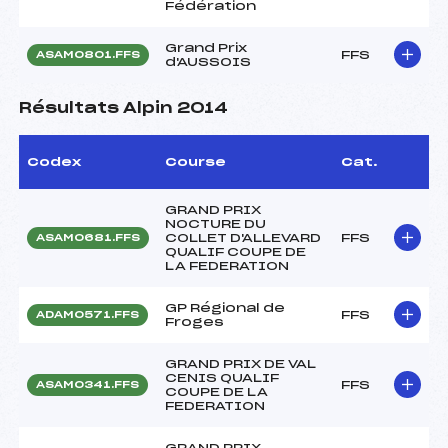
Fédération
Grand Prix
FFS
ASAM0801.FFS
d'AUSSOIS
Résultats Alpin 2014
Codex
Course
Cat.
GRAND PRIX
NOCTURE DU
COLLET D'ALLEVARD
FFS
ASAM0681.FFS
QUALIF COUPE DE
LA FEDERATION
GP Régional de
FFS
ADAM0571.FFS
Froges
GRAND PRIX DE VAL
CENIS QUALIF
FFS
ASAM0341.FFS
COUPE DE LA
FEDERATION
GRAND PRIX