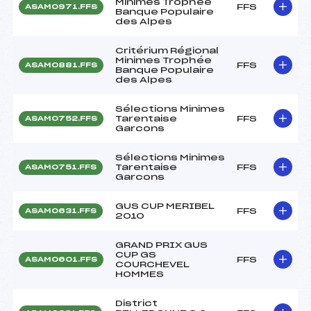
Minimes Trophée
FFS
ASAM0971.FFS
Banque Populaire
des Alpes
Critérium Régional
Minimes Trophée
FFS
ASAM0881.FFS
Banque Populaire
des Alpes
Sélections Minimes
Tarentaise
FFS
ASAM0752.FFS
Garcons
Sélections Minimes
Tarentaise
FFS
ASAM0751.FFS
Garcons
GUS CUP MERIBEL
FFS
ASAM0631.FFS
2010
GRAND PRIX GUS
CUP GS
FFS
ASAM0601.FFS
COURCHEVEL
HOMMES
District