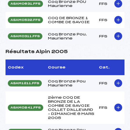
Coq Bronze POU
FFS
ASAM0631.FFS
Maurienne
COQ DE BRONZE 1
FFS
ASAM0532.FFS
COMBE DE SAVOIE
Coq Bronze Pou.
FFS
ASAM0311.FFS
Maurienne
Résultats Alpin 2005
Codex
Course
Cat.
Coq Bronze Pou
FFS
ASAM1211.FFS
Maurienne
2ème COQ DE
BRONZE DE LA
COMBE DE SAVOIE
FFS
ASAM0841.FFS
COLLET D'ALLEVARD
– DIMANCHE 6 MARS
2005
Coq Bronze Pou