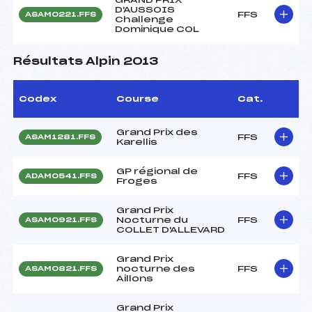
D'AUSSOIS
FFS
ASAM0221.FFS
Challenge
Dominique COL
Résultats Alpin 2013
Codex
Course
Cat.
Grand Prix des
FFS
ASAM1281.FFS
Karellis
GP régional de
FFS
ADAM0541.FFS
Froges
Grand Prix
Nocturne du
FFS
ASAM0921.FFS
COLLET D'ALLEVARD
Grand Prix
nocturne des
FFS
ASAM0821.FFS
Aillons
Grand Prix