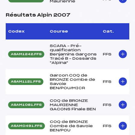
Maurienne
Résultats Alpin 2007
Codex
Course
Cat.
SCARA – Pré-
qualification
Benjamins Garçons
FFS
ASAM1242.FFS
Tracé B – Dossards
"Alpina"
Garcon COQ de
BRONZE Combe de
FFS
ASAM1121.FFS
Savoie
BEN/POU/MICR
COQ de BRONZE
MAURIENNE
FFS
ASAM1081.FFS
GACONS Finale BEN
COQ de BRONZE
Combe de Savoie
FFS
ASAM0491.FFS
BEN/POU