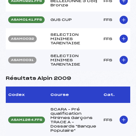
BELLEDONNE 3 Coq
FFS
ADAM0221.FFS
Bronze
GUS CUP
FFS
ASAM0141.FFS
SELECTION
MINIMES
FFS
ASAM0032
TARENTAISE
SELECTION
MINIMES
FFS
ASAM0031
TARENTAISE
Résultats Alpin 2009
Codex
Course
Cat.
SCARA – Pré
qualification
Minimes Garçons
FFS
ASAM1264.FFS
TRACE A –
Dossards "Banque
Populaire"