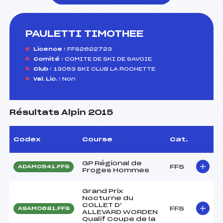
PAULETTI TIMOTHEE
foi(s) le ski
Licence :
FFS2622723
Comité :
COMITE DE SKI DE SAVOIE
Club :
13053 SKI CLUB LA ROCHETTE
Val. Lic. :
Non
Résultats Alpin 2015
Codex
Course
Cat.
GP Régional de
FFS
ADAM0541.FFS
Froges Hommes
Grand Prix
Nocturne du
COLLET D'
FFS
ASAM0681.FFS
ALLEVARD WORDEN
Qualif Coupe de la