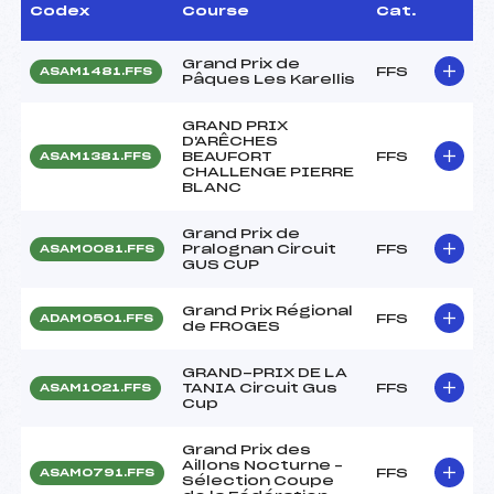
Codex
Course
Cat.
Grand Prix de
FFS
ASAM1481.FFS
Pâques Les Karellis
GRAND PRIX
D'ARÊCHES
BEAUFORT
FFS
ASAM1381.FFS
CHALLENGE PIERRE
BLANC
Grand Prix de
Pralognan Circuit
FFS
ASAM0081.FFS
GUS CUP
Grand Prix Régional
FFS
ADAM0501.FFS
de FROGES
GRAND-PRIX DE LA
TANIA Circuit Gus
FFS
ASAM1021.FFS
Cup
Grand Prix des
Aillons Nocturne –
FFS
ASAM0791.FFS
Sélection Coupe