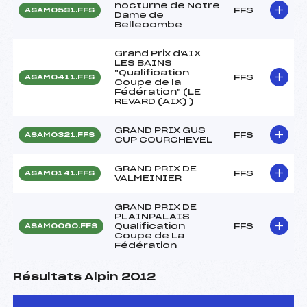
nocturne de Notre
FFS
ASAM0531.FFS
Dame de
Bellecombe
Grand Prix d'AIX
LES BAINS
"Qualification
FFS
ASAM0411.FFS
Coupe de la
Fédération" (LE
REVARD (AIX) )
GRAND PRIX GUS
FFS
ASAM0321.FFS
CUP COURCHEVEL
GRAND PRIX DE
FFS
ASAM0141.FFS
VALMEINIER
GRAND PRIX DE
PLAINPALAIS
Qualification
FFS
ASAM0060.FFS
Coupe de La
Fédération
Résultats Alpin 2012