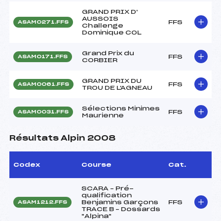
GRAND PRIX D'
AUSSOIS
FFS
ASAM0271.FFS
Challenge
Dominique COL
Grand Prix du
FFS
ASAM0171.FFS
CORBIER
GRAND PRIX DU
FFS
ASAM0061.FFS
TROU DE L'AGNEAU
Sélections Minimes
FFS
ASAM0031.FFS
Maurienne
Résultats Alpin 2008
Codex
Course
Cat.
SCARA – Pré-
qualification
Benjamins Garçons
FFS
ASAM1212.FFS
TRACE B – Dossards
"Alpina"