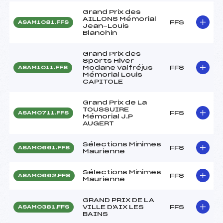
Grand Prix des
AILLONS Mémorial
FFS
ASAM1081.FFS
Jean-Louis
Blanchin
Grand Prix des
Sports Hiver
Modane Valfréjus
FFS
ASAM1011.FFS
Mémorial Louis
CAPITOLE
Grand Prix de La
TOUSSUIRE
FFS
ASAM0711.FFS
Mémorial J.P
AUGERT
Sélections Minimes
FFS
ASAM0661.FFS
Maurienne
Sélections Minimes
FFS
ASAM0662.FFS
Maurienne
GRAND PRIX DE LA
VILLE D'AIX LES
FFS
ASAM0381.FFS
BAINS