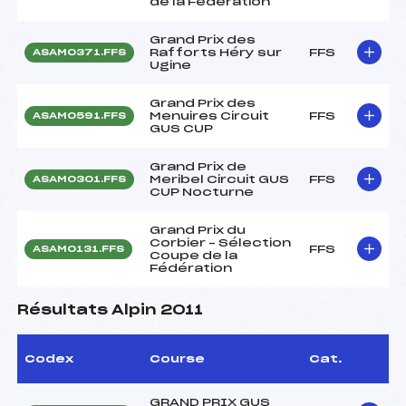
de la Fédération
Grand Prix des
Rafforts Héry sur
FFS
ASAM0371.FFS
Ugine
Grand Prix des
Menuires Circuit
FFS
ASAM0591.FFS
GUS CUP
Grand Prix de
Meribel Circuit GUS
FFS
ASAM0301.FFS
CUP Nocturne
Grand Prix du
Corbier – Sélection
FFS
ASAM0131.FFS
Coupe de la
Fédération
Résultats Alpin 2011
Codex
Course
Cat.
GRAND PRIX GUS