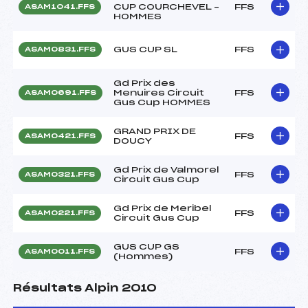
CUP COURCHEVEL –
FFS
ASAM1041.FFS
HOMMES
GUS CUP SL
FFS
ASAM0831.FFS
Gd Prix des
Menuires Circuit
FFS
ASAM0691.FFS
Gus Cup HOMMES
GRAND PRIX DE
FFS
ASAM0421.FFS
DOUCY
Gd Prix de Valmorel
FFS
ASAM0321.FFS
Circuit Gus Cup
Gd Prix de Meribel
FFS
ASAM0221.FFS
Circuit Gus Cup
GUS CUP GS
FFS
ASAM0011.FFS
(Hommes)
Résultats Alpin 2010