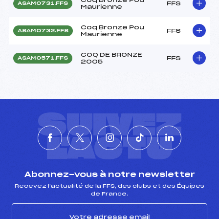
FFS
ASAM0731.FFS
Maurienne
Coq Bronze Pou
FFS
ASAM0732.FFS
Maurienne
COQ DE BRONZE
FFS
ASAM0571.FFS
2005
SUIVEZ
L'ACTU
Abonnez-vous à notre newsletter
Recevez l’actualité de la FFS, des clubs et des Équipes
de France.