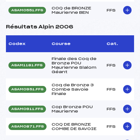
COQ de BRONZE
FFS
ASAM0551.FFS
Maurienne BEN
Résultats Alpin 2006
Codex
Course
Cat.
Finale des Coq de
Bronze POU
FFS
ASAM1181.FFS
Maurienne Slalom
Géant
Coq de Bronze 3
Combe Savoie
FFS
ASAM0951.FFS
Finale
Cop Bronze POU
FFS
ASAM0911.FFS
Maurienne
COQ DE BRONZE
FFS
ASAM0871.FFS
COMBE DE SAVOIE