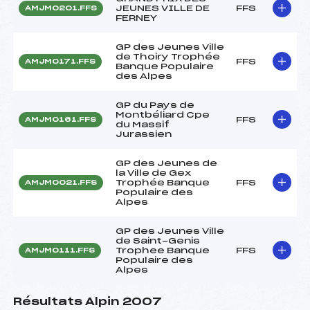
JEUNES VILLE DE
FFS
AMJM0201.FFS
FERNEY
GP des Jeunes Ville
de Thoiry Trophée
FFS
AMJM0171.FFS
Banque Populaire
des Alpes
GP du Pays de
Montbéliard Cpe
FFS
AMJM0161.FFS
du Massif
Jurassien
GP des Jeunes de
la Ville de Gex
Trophée Banque
FFS
AMJM0021.FFS
Populaire des
Alpes
GP des Jeunes Ville
de Saint-Genis
Trophee Banque
FFS
AMJM0111.FFS
Populaire des
Alpes
Résultats Alpin 2007