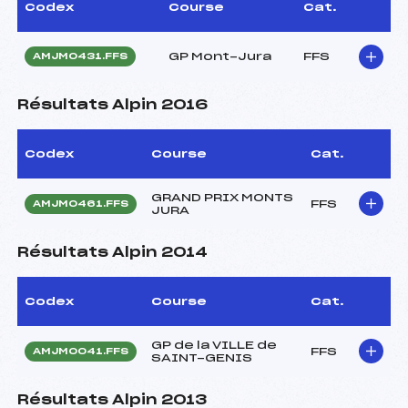
Codex
Course
Cat.
GP Mont-Jura
FFS
AMJM0431.FFS
Résultats Alpin 2016
Codex
Course
Cat.
GRAND PRIX MONTS
FFS
AMJM0461.FFS
JURA
Résultats Alpin 2014
Codex
Course
Cat.
GP de la VILLE de
FFS
AMJM0041.FFS
SAINT-GENIS
Résultats Alpin 2013