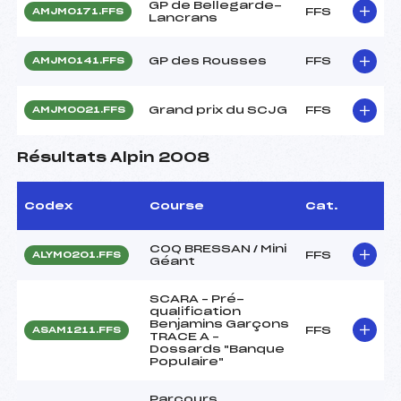
GP de Bellegarde-
FFS
AMJM0171.FFS
Lancrans
GP des Rousses
FFS
AMJM0141.FFS
Grand prix du SCJG
FFS
AMJM0021.FFS
Résultats Alpin 2008
Codex
Course
Cat.
COQ BRESSAN / Mini
FFS
ALYM0201.FFS
Géant
SCARA – Pré-
qualification
Benjamins Garçons
FFS
ASAM1211.FFS
TRACE A –
Dossards "Banque
Populaire"
Parcours