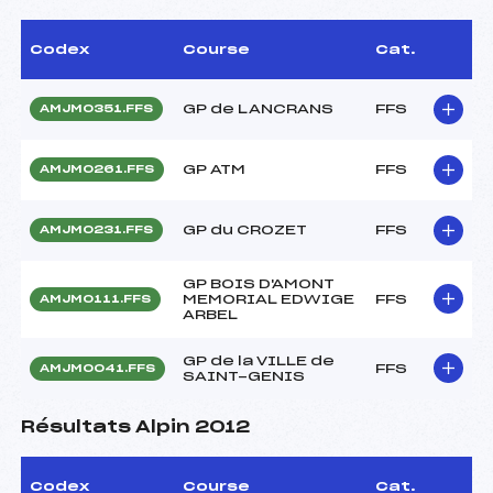
Codex
Course
Cat.
GP de LANCRANS
FFS
AMJM0351.FFS
GP ATM
FFS
AMJM0261.FFS
GP du CROZET
FFS
AMJM0231.FFS
GP BOIS D'AMONT
MEMORIAL EDWIGE
FFS
AMJM0111.FFS
ARBEL
GP de la VILLE de
FFS
AMJM0041.FFS
SAINT-GENIS
Résultats Alpin 2012
Codex
Course
Cat.