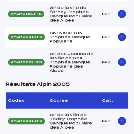
GP de la ville de
ferney Trophée
FFS
AMJM0161.FFS
Banque Populaire
des Alpes
SKI NATATION
Trophée Banque
FFS
AMJM0091.FFS
Populaire
GP des Jeunes de
la Ville de Gex
Trophée Banque
FFS
AMJM0021.FFS
Populaire des
Alpes
Résultats Alpin 2005
Codex
Course
Cat.
GP de la Ville de
Thoiry Trophée
FFS
AMJM0441.FFS
Banque Populaire
des Alpes