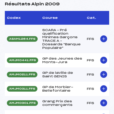
Résultats Alpin 2009
Codex
Course
Cat.
SCARA – Pré
qualification
Minimes Garçons
FFS
ASAM1264.FFS
TRACE A –
Dossards "Banque
Populaire"
GP des Jeunes des
FFS
AMJM0441.FFS
Monts-Jura
GP de laVille de
FFS
AMJM0211.FFS
Saint GENIS
GP de Morbier-
FFS
AMJM0311.FFS
Bellefontaine
Grang Prix des
FFS
AMJM0301.FFS
commerçants