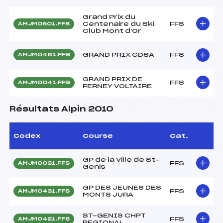
Grand Prix du
Centenaire du Ski
FFS
AMJM0501.FFS
Club Mont d'Or
GRAND PRIX CDSA
FFS
AMJM0461.FFS
GRAND PRIX DE
FFS
AMJM0041.FFS
FERNEY VOLTAIRE
Résultats Alpin 2010
Codex
Course
Cat.
GP de la Ville de St-
FFS
AMJM0031.FFS
Genis
GP DES JEUNES DES
FFS
AMJM0431.FFS
MONTS JURA
ST-GENIS CHPT
FFS
AMJM0421.FFS
REGIONAL