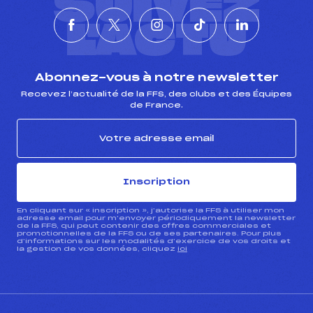
SUIVEZ
L'ACTU
Abonnez-vous à notre newsletter
Recevez l’actualité de la FFS, des clubs et des Équipes
de France.
Inscription
En cliquant sur « inscription », j’autorise la FFS à utiliser mon
adresse email pour m’envoyer périodiquement la newsletter
de la FFS, qui peut contenir des offres commerciales et
promotionnelles de la FFS ou de ses partenaires. Pour plus
d’informations sur les modalités d’exercice de vos droits et
la gestion de vos données, cliquez
ici