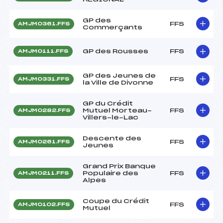
GP des
FFS
AMJM0361.FFS
Commerçants
GP des Rousses
FFS
AMJM0111.FFS
GP des Jeunes de
FFS
AMJM0331.FFS
la Ville de Divonne
GP du Crédit
Mutuel Morteau-
FFS
AMJM0282.FFS
Villers-le-Lac
Descente des
FFS
AMJM0261.FFS
Jeunes
Grand Prix Banque
Populaire des
FFS
AMJM0211.FFS
Alpes
Coupe du Crédit
FFS
AMJM0102.FFS
Mutuel