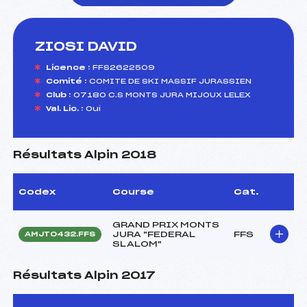
ZIOSI DAVID
foi(s) le ski
Licence :
FFS2622509
Comité :
COMITE DE SKI MASSIF JURASSIEN
Club :
07180 C.S MONTS JURA MIJOUX LELEX
Val. Lic. :
Oui
Résultats Alpin 2018
Codex
Course
Cat.
GRAND PRIX MONTS
JURA "FEDERAL
FFS
AMJT0432.FFS
SLALOM"
Résultats Alpin 2017