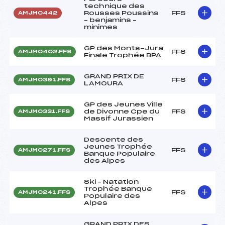
technique des
Rousses Poussins
FFS
AMJM0442
– benjamins –
minimes
GP des Monts-Jura
FFS
AMJM0402.FFS
Finale Trophée BPA
GRAND PRIX DE
FFS
AMJM0391.FFS
LAMOURA
GP des Jeunes Ville
de Divonne Cpe du
FFS
AMJM0331.FFS
Massif Jurassien
Descente des
Jeunes Trophée
FFS
AMJM0271.FFS
Banque Populaire
des Alpes
Ski – Natation
Trophée Banque
FFS
AMJM0241.FFS
Populaire des
Alpes
GRAND PRIX DES