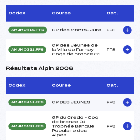
Codex
Course
Cat.
GP des Monts-Jura
FFS
AMJM0401.FFS
GP des Jeunes de
la Ville de Ferney
FFS
AMJM0321.FFS
Coqs de bronze 01
Résultats Alpin 2006
Codex
Course
Cat.
GP DES JEUNES
FFS
AMJM0411.FFS
GP du Credo – Coq
de bronze 01
Trophée Banque
FFS
AMJM0191.FFS
Populaire des
Alpes