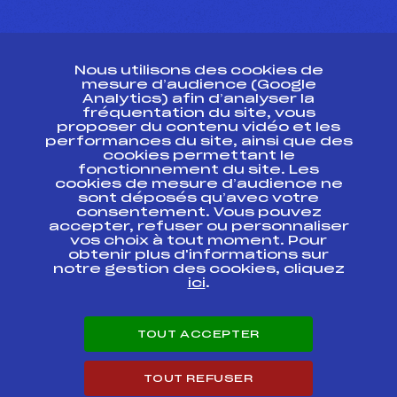
CONTACT
Nous utilisons des cookies de
ESPACE PRESSE
mesure d’audience (Google
Analytics) afin d’analyser la
fréquentation du site, vous
Ressources
proposer du contenu vidéo et les
performances du site, ainsi que des
Pass’Neige
cookies permettant le
Projet sportif fédéral
fonctionnement du site. Les
cookies de mesure d’audience ne
Projet de performance fédéral
sont déposés qu’avec votre
Antidopage
consentement. Vous pouvez
Pôle Développement, Formation, Suivi
accepter, refuser ou personnaliser
Scientifique
vos choix à tout moment. Pour
Listes ministérielles
obtenir plus d'informations sur
notre gestion des cookies, cliquez
Pôle vie de l’athlète
ici
.
Enseignement professionnel
Informatique et chronométrage
Circuits
TOUT ACCEPTER
Carrières
Développement des habiletés mentales
TOUT REFUSER