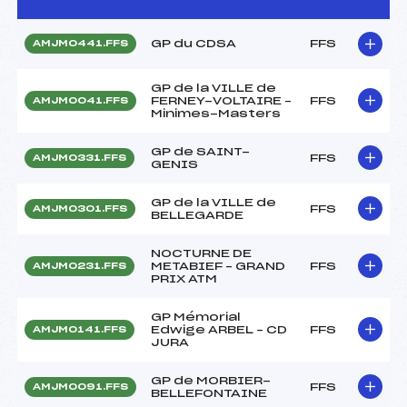
GP du CDSA
FFS
AMJM0441.FFS
GP de la VILLE de
FERNEY-VOLTAIRE –
FFS
AMJM0041.FFS
Minimes-Masters
GP de SAINT-
FFS
AMJM0331.FFS
GENIS
GP de la VILLE de
FFS
AMJM0301.FFS
BELLEGARDE
NOCTURNE DE
METABIEF – GRAND
FFS
AMJM0231.FFS
PRIX ATM
GP Mémorial
Edwige ARBEL – CD
FFS
AMJM0141.FFS
JURA
GP de MORBIER-
FFS
AMJM0091.FFS
BELLEFONTAINE