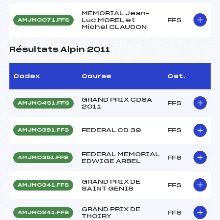
MEMORIAL Jean-
Luc MOREL et
FFS
AMJM0071.FFS
Michel CLAUDON
Résultats Alpin 2011
Codex
Course
Cat.
GRAND PRIX CDSA
FFS
AMJM0491.FFS
2011
FEDERAL CD 39
FFS
AMJM0391.FFS
FEDERAL MEMORIAL
FFS
AMJM0351.FFS
EDWIGE ARBEL
GRAND PRIX DE
FFS
AMJM0341.FFS
SAINT GENIS
GRAND PRIX DE
FFS
AMJM0241.FFS
THOIRY