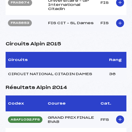
Universitaire – GP
FIS
FRA5674
International
Citadin
FIS CIT – SL Dames
FIS
FRA5653
Circuits Alpin 2015
Circuits
Rang
CIRCUIT NATIONAL CITADIN DAMES
36
Résultats Alpin 2014
Codex
Course
Cat.
GRAND PRIX FINALE
FFS
ASAF1032.FFS
BVAB