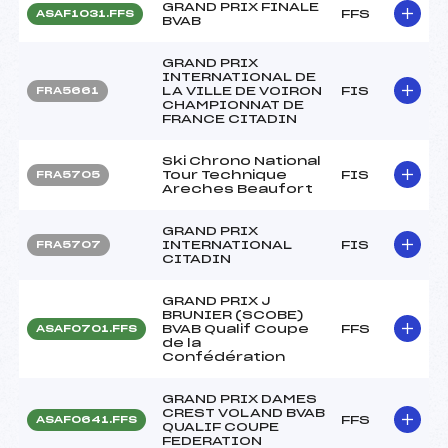
GRAND PRIX FINALE
FFS
ASAF1031.FFS
BVAB
GRAND PRIX
INTERNATIONAL DE
LA VILLE DE VOIRON
FIS
FRA5661
CHAMPIONNAT DE
FRANCE CITADIN
Ski Chrono National
Tour Technique
FIS
FRA5705
Areches Beaufort
GRAND PRIX
INTERNATIONAL
FIS
FRA5707
CITADIN
GRAND PRIX J
BRUNIER (SCOBE)
BVAB Qualif Coupe
FFS
ASAF0701.FFS
de la
Confédération
GRAND PRIX DAMES
CREST VOLAND BVAB
FFS
ASAF0641.FFS
QUALIF COUPE
FEDERATION