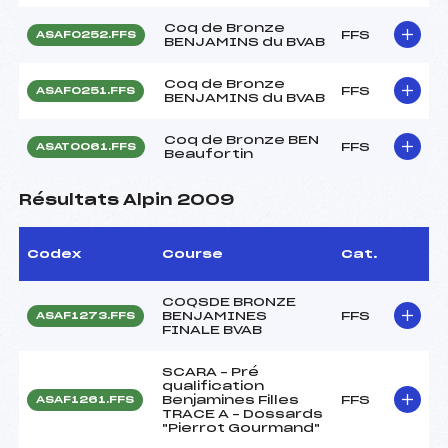
Coq de Bronze
FFS
ASAF0252.FFS
BENJAMINS du BVAB
Coq de Bronze
FFS
ASAF0251.FFS
BENJAMINS du BVAB
Coq de Bronze BEN
FFS
ASAT0061.FFS
Beaufortin
Résultats Alpin 2009
Codex
Course
Cat.
COQSDE BRONZE
BENJAMINES
FFS
ASAF1273.FFS
FINALE BVAB
SCARA – Pré
qualification
Benjamines Filles
FFS
ASAF1261.FFS
TRACE A – Dossards
"Pierrot Gourmand"