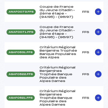
Coupe de France
du Jeune Citadin –
FFS
ANAF0073.FFS
2ème étape –
(94/95) – (96/97)
Coupe de France
du Jeune Citadin –
FFS
ANAF0071.FFS
2ème étape –
(94/95) – (96/97)
Critérium Régional
Benjamins Trophée
FFS
ASAF0531.FFS
Banque Populaires
des Alpes
Critérium Régional
Benjamines
Trophée Banque
FFS
ASAF0522.FFS
Populaire des
Alpes Dames
Critérium Régional
Benjamines
Trophée Banque
FFS
ASAF0521.FFS
Populaire des
Alpes Dames