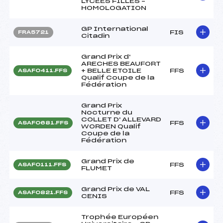
LYCEES FILLES –
HOMOLOGATION
GP International
FIS
FRA5721
Citadin
Grand Prix d'
ARECHES BEAUFORT
+ BELLE ETOILE
FFS
ASAF0411.FFS
Qualif Coupe de la
Fédération
Grand Prix
Nocturne du
COLLET D' ALLEVARD
FFS
ASAF0681.FFS
WORDEN Qualif
Coupe de la
Fédération
Grand Prix de
FFS
ASAF0111.FFS
FLUMET
Grand Prix de VAL
FFS
ASAF0821.FFS
CENIS
Trophée Européen