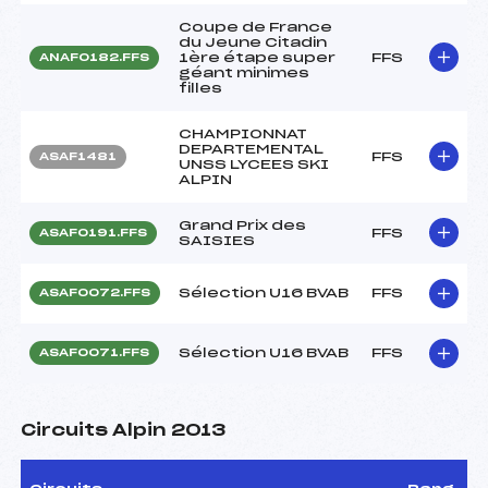
Coupe de France
du Jeune Citadin
1ère étape super
FFS
ANAF0182.FFS
géant minimes
filles
CHAMPIONNAT
DEPARTEMENTAL
FFS
ASAF1481
UNSS LYCEES SKI
ALPIN
Grand Prix des
FFS
ASAF0191.FFS
SAISIES
Sélection U16 BVAB
FFS
ASAF0072.FFS
Sélection U16 BVAB
FFS
ASAF0071.FFS
Circuits Alpin 2013