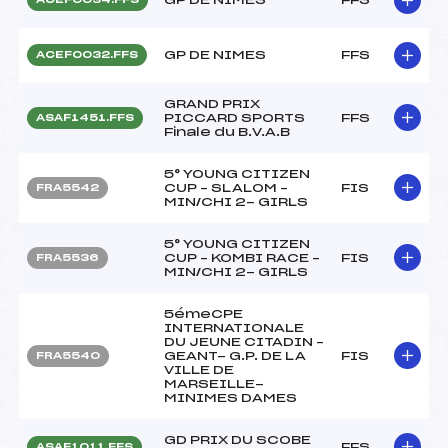
GP DE NIMES
FFS
ACEF0032.FFS
GRAND PRIX
PICCARD SPORTS
FFS
ASAF1451.FFS
Finale du B.V.A.B
5° YOUNG CITIZEN
CUP – SLALOM –
FIS
FRA5542
MIN/CHI 2- GIRLS
5° YOUNG CITIZEN
CUP – KOMBI RACE –
FIS
FRA5536
MIN/CHI 2- GIRLS
5émeCPE
INTERNATIONALE
DU JEUNE CITADIN –
GEANT- G.P. DE LA
FIS
FRA5540
VILLE DE
MARSEILLE-
MINIMES DAMES
GD PRIX DU SCOBE
FFS
ASAF1011.FFS