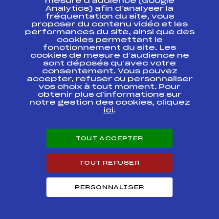
FFS
mesure d’audience (Google
ASAF0162
Beaufortin
Analytics) afin d’analyser la
fréquentation du site, vous
proposer du contenu vidéo et les
Coq de Bronze BEN
FFS
ASAF0161.FFS
Beaufortin
performances du site, ainsi que des
cookies permettant le
fonctionnement du site. Les
Coq de Bronze BEN
FFS
cookies de mesure d’audience ne
ASAF0071.FFS
BVAB
sont déposés qu’avec votre
consentement. Vous pouvez
accepter, refuser ou personnaliser
Résultats Alpin 2008
vos choix à tout moment. Pour
obtenir plus d'informations sur
notre gestion des cookies, cliquez
Codex
Course
Cat.
ici
.
FINALE DES COQS
DE BRONZE
FFS
ASAF1233.FFS
TOUT ACCEPTER
POUSSINES DU BVAB
TOUT REFUSER
Coupe Carré Neige
FFS
ASAF1082.FFS
Poussines
PERSONNALISER
Coq de Bronze POU
BVAB N D DE
FFS
ASAF0911.FFS
BELLECOMBE