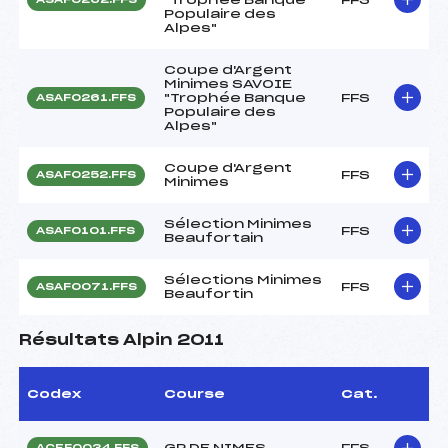
Populaire des
Alpes"
Coupe d'Argent
Minimes SAVOIE
"Trophée Banque
FFS
ASAF0261.FFS
Populaire des
Alpes"
Coupe d'Argent
FFS
ASAF0252.FFS
Minimes
Sélection Minimes
FFS
ASAF0101.FFS
Beaufortain
Sélections Minimes
FFS
ASAF0071.FFS
Beaufortin
Résultats Alpin 2011
Codex
Course
Cat.
GP DE NIMES
FFS
ACEF0034.FFS