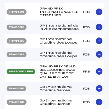
GRAND PRIX
INTERNATIONAL FIS
FIS
FRA5695
CITADINES
GP International de
FIS
FRA5692
la Ville d'Annemasse
GP International
FIS
FRA5683
Citadins des Loups
GP International
FIS
FRA5682
Citadins des Loups
GRAND PRIX DE N.D.
BELLECOMBE BVAB
FFS
ASAF0261.FFS
QUALIF COUPE DE
LA FEDERATION
Gp International
FIS
FRA5655
Citadins Dames
Gp International
FIS
FRA5656
Citadins Dames