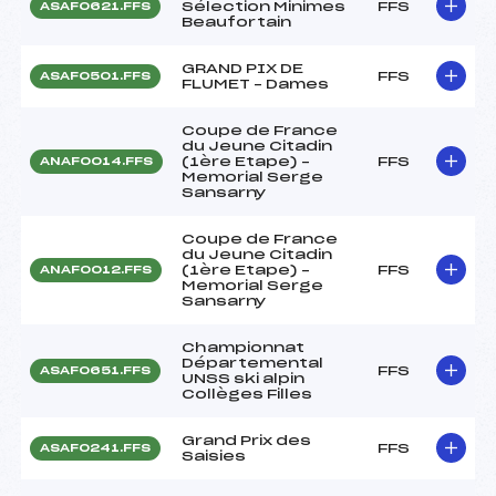
Sélection Minimes
FFS
ASAF0621.FFS
Beaufortain
GRAND PIX DE
FFS
ASAF0501.FFS
FLUMET – Dames
Coupe de France
du Jeune Citadin
(1ère Etape) –
FFS
ANAF0014.FFS
Memorial Serge
Sansarny
Coupe de France
du Jeune Citadin
(1ère Etape) –
FFS
ANAF0012.FFS
Memorial Serge
Sansarny
Championnat
Départemental
FFS
ASAF0651.FFS
UNSS ski alpin
Collèges Filles
Grand Prix des
FFS
ASAF0241.FFS
Saisies