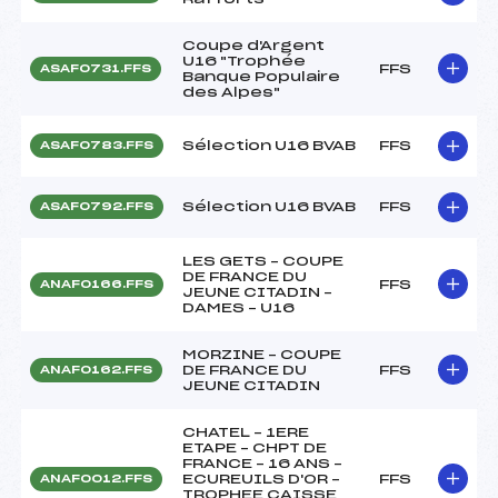
Coupe d'Argent
U16 "Trophée
FFS
ASAF0731.FFS
Banque Populaire
des Alpes"
Sélection U16 BVAB
FFS
ASAF0783.FFS
Sélection U16 BVAB
FFS
ASAF0792.FFS
LES GETS – COUPE
DE FRANCE DU
FFS
ANAF0166.FFS
JEUNE CITADIN –
DAMES – U16
MORZINE – COUPE
DE FRANCE DU
FFS
ANAF0162.FFS
JEUNE CITADIN
CHATEL – 1ERE
ETAPE – CHPT DE
FRANCE – 16 ANS –
ECUREUILS D'OR –
FFS
ANAF0012.FFS
TROPHEE CAISSE