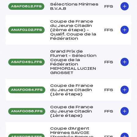
Sélections Minimes
FFS
ASAF0612.FFS
B.V.A.B
Coupe de France
du Jeune Citadin
(2ème étape) –
FFS
ANAF0102.FFS
Qualif. Coupe de la
Fédération
Grand Prix de
Flumet – Sélection
Coupe de la
FFS
ASAF0491.FFS
Fédération
MEMORIAL LUCIEN
GROSSET
Coupe de France
du Jeune Citadin
FFS
ANAF0054.FFS
(1ère étape)
Coupe de France
du Jeune Citadin
FFS
ANAF0056.FFS
(1ère étape)
Coupe d'Argent
Minimes SAVOIE
"Trophée Banque
FFS
ASAF0262.FFS