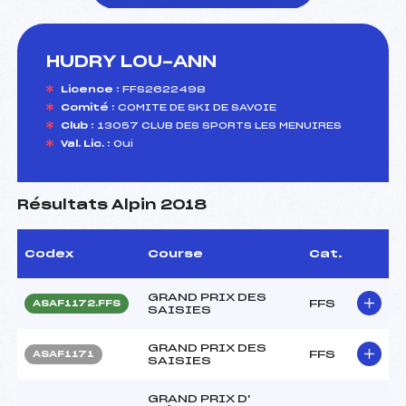
HUDRY LOU-ANN
foi(s) le ski
Licence :
FFS2622498
Comité :
COMITE DE SKI DE SAVOIE
Club :
13057 CLUB DES SPORTS LES MENUIRES
Val. Lic. :
Oui
Résultats Alpin 2018
Codex
Course
Cat.
GRAND PRIX DES
FFS
ASAF1172.FFS
SAISIES
GRAND PRIX DES
FFS
ASAF1171
SAISIES
GRAND PRIX D'