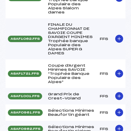
Populaire des
Alpes Slalom
dames
FINALE DU
CHAMPIONNAT DE
SAVOIE COUPE
D'ARGENT MINIMES
FFS
ASAF1062.FFS
Trophée banque
Populaire des
Alpes SUPER G
DAMES
Coupe d'Argent
Minimes SAVOIE
"Trophée Banque
FFS
ASAF1721.FFS
Populaire des
Alpes"
Grand Prix de
FFS
ASAF1001.FFS
Crest-Voland
Sélections Minimes
FFS
ASAF0961.FFS
Beaufortin géant
Sélections Minimes
FFS
ASAF0962.FFS
Beaufortin slalom