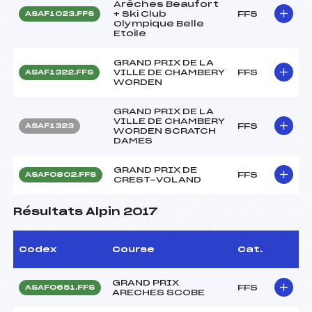
Arêches Beaufort
+ Ski Club
FFS
ASAF1023.FFS
Olympique Belle
Etoile
GRAND PRIX DE LA
VILLE DE CHAMBERY
FFS
ASAF1322.FFS
WORDEN
GRAND PRIX DE LA
VILLE DE CHAMBERY
FFS
ASAF1323
WORDEN SCRATCH
DAMES
GRAND PRIX DE
FFS
ASAF0802.FFS
CREST-VOLAND
Résultats Alpin 2017
Codex
Course
Cat.
GRAND PRIX
FFS
ASAF0651.FFS
ARECHES SCOBE