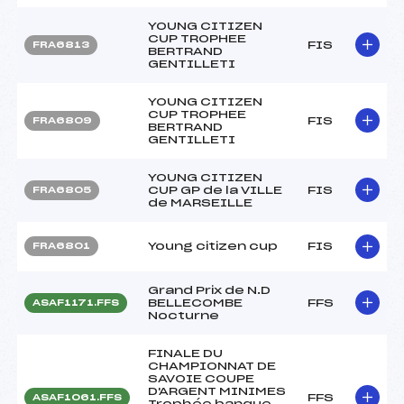
YOUNG CITIZEN
CUP TROPHEE
FIS
FRA6813
BERTRAND
GENTILLETI
YOUNG CITIZEN
CUP TROPHEE
FIS
FRA6809
BERTRAND
GENTILLETI
YOUNG CITIZEN
CUP GP de la VILLE
FIS
FRA6805
de MARSEILLE
Young citizen cup
FIS
FRA6801
Grand Prix de N.D
BELLECOMBE
FFS
ASAF1171.FFS
Nocturne
FINALE DU
CHAMPIONNAT DE
SAVOIE COUPE
D'ARGENT MINIMES
FFS
ASAF1061.FFS
Trophée banque