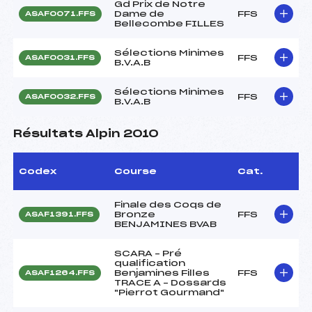
Gd Prix de Notre
Dame de
FFS
ASAF0071.FFS
Bellecombe FILLES
Sélections Minimes
FFS
ASAF0031.FFS
B.V.A.B
Sélections Minimes
FFS
ASAF0032.FFS
B.V.A.B
Résultats Alpin 2010
Codex
Course
Cat.
Finale des Coqs de
Bronze
FFS
ASAF1391.FFS
BENJAMINES BVAB
SCARA – Pré
qualification
Benjamines Filles
FFS
ASAF1264.FFS
TRACE A – Dossards
"Pierrot Gourmand"