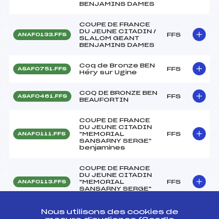
BENJAMINS DAMES
COUPE DE FRANCE
DU JEUNE CITADIN /
FFS
ANAF0133.FFS
SLALOM GEANT
BENJAMINS DAMES
Coq de Bronze BEN
FFS
ASAF0751.FFS
Héry sur Ugine
COQ DE BRONZE BEN
FFS
ASAF0461.FFS
BEAUFORTIN
COUPE DE FRANCE
DU JEUNE CITADIN
"MEMORIAL
FFS
ANAF0111.FFS
SANSARNY SERGE"
benjamines
COUPE DE FRANCE
DU JEUNE CITADIN
"MEMORIAL
FFS
ANAF0113.FFS
SANSARNY SERGE"
benjamine
Nous utilisons des cookies de
Coq de Bronze BEN