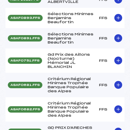
ALBERTVILLE
Sélections Minimes
Benjamins
FFS
ASAF0893.FFS
Beaufortin
Sélections Minimes
Benjamins
FFS
ASAF0891.FFS
Beaufortin
Gd Prix des Aillons
(Nocturne)
FFS
ASAF0751.FFS
Mémorial JL
BLANCHIN
Critérium Régional
Minimes Trophée
FFS
ASAF0681.FFS
Banque Populaire
des Alpes
Critérium Régional
Minimes Trophée
FFS
ASAF0682.FFS
Banque Populaire
des Alpes
GD PRIX D'ARECHES