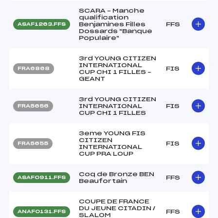
SCARA – Manche
qualification
Benjamines Filles
FFS
ASAF1263.FFS
Dossards "Banque
Populaire"
3rd YOUNG CITIZEN
INTERNATIONAL
FIS
FRA6868
CUP CHI 1 FILLES –
GEANT
3rd YOUNG CITIZEN
INTERNATIONAL
FIS
FRA5656
CUP CHI 1 FILLES
3eme YOUNG FIS
CITIZEN
FIS
FRA5655
INTERNATIONAL
CUP PRA LOUP
Coq de Bronze BEN
FFS
ASAF0911.FFS
Beaufortain
COUPE DE FRANCE
DU JEUNE CITADIN /
FFS
ANAF0131.FFS
SLALOM