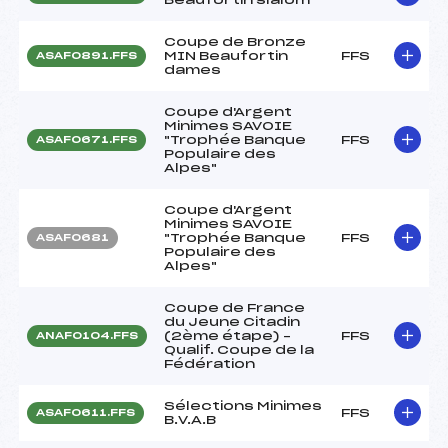
Coupe de Bronze
MIN Beaufortin
FFS
ASAF0891.FFS
dames
Coupe d'Argent
Minimes SAVOIE
"Trophée Banque
FFS
ASAF0671.FFS
Populaire des
Alpes"
Coupe d'Argent
Minimes SAVOIE
"Trophée Banque
FFS
ASAF0681
Populaire des
Alpes"
Coupe de France
du Jeune Citadin
(2ème étape) –
FFS
ANAF0104.FFS
Qualif. Coupe de la
Fédération
Sélections Minimes
FFS
ASAF0611.FFS
B.V.A.B