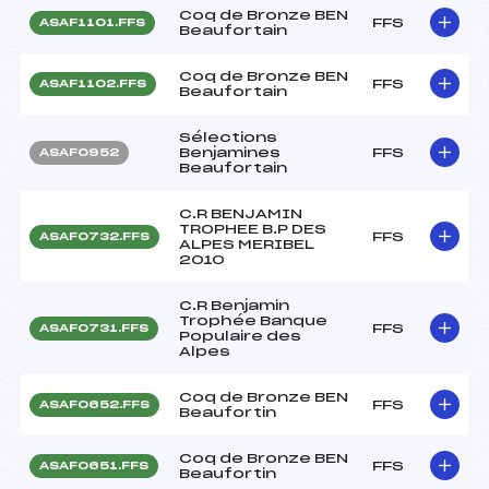
Coq de Bronze BEN
FFS
ASAF1101.FFS
Beaufortain
Coq de Bronze BEN
FFS
ASAF1102.FFS
Beaufortain
Sélections
Benjamines
FFS
ASAF0952
Beaufortain
C.R BENJAMIN
TROPHEE B.P DES
FFS
ASAF0732.FFS
ALPES MERIBEL
2010
C.R Benjamin
Trophée Banque
FFS
ASAF0731.FFS
Populaire des
Alpes
Coq de Bronze BEN
FFS
ASAF0652.FFS
Beaufortin
Coq de Bronze BEN
FFS
ASAF0651.FFS
Beaufortin