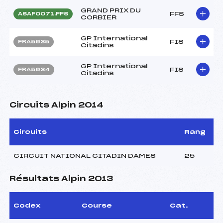
GRAND PRIX DU
FFS
ASAF0071.FFS
CORBIER
GP International
FIS
FRA5635
Citadins
GP International
FIS
FRA5634
Citadins
Circuits Alpin 2014
Circuits
Rang
CIRCUIT NATIONAL CITADIN DAMES
25
Résultats Alpin 2013
Codex
Course
Cat.