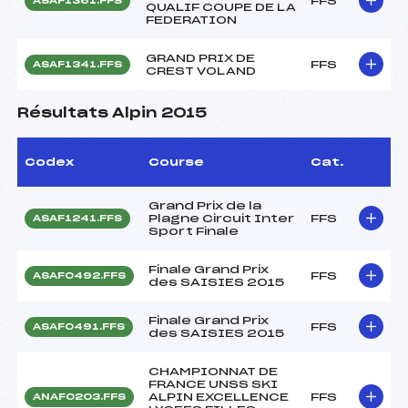
FFS
ASAF1361.FFS
QUALIF COUPE DE LA
FEDERATION
GRAND PRIX DE
FFS
ASAF1341.FFS
CREST VOLAND
Résultats Alpin 2015
Codex
Course
Cat.
Grand Prix de la
Plagne Circuit Inter
FFS
ASAF1241.FFS
Sport Finale
Finale Grand Prix
FFS
ASAF0492.FFS
des SAISIES 2015
Finale Grand Prix
FFS
ASAF0491.FFS
des SAISIES 2015
CHAMPIONNAT DE
FRANCE UNSS SKI
ALPIN EXCELLENCE
FFS
ANAF0203.FFS