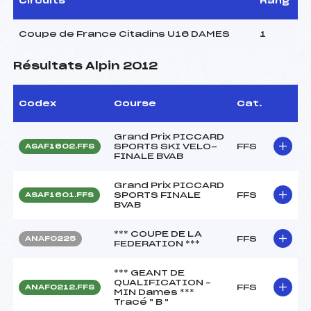
Circuits
Rang
Coupe de France Citadins U16 DAMES
1
Résultats Alpin 2012
Codex
Course
Cat.
Grand Prix PICCARD
SPORTS SKI VELO-
FFS
ASAF1602.FFS
FINALE BVAB
Grand Prix PICCARD
SPORTS FINALE
FFS
ASAF1601.FFS
BVAB
*** COUPE DE LA
FFS
ANAF0225
FEDERATION ***
*** GEANT DE
QUALIFICATION –
FFS
ANAF0212.FFS
MIN Dames ***
Tracé " B "