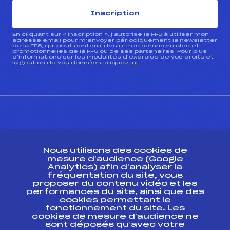
Inscription
En cliquant sur « inscription », j’autorise la FFS à utiliser mon
adresse email pour m’envoyer périodiquement la newsletter
de la FFS, qui peut contenir des offres commerciales et
promotionnelles de la FFS ou de ses partenaires. Pour plus
d’informations sur les modalités d’exercice de vos droits et
la gestion de vos données, cliquez
ici
CONTACT
Nous utilisons des cookies de
ESPACE PRESSE
mesure d’audience (Google
Analytics) afin d’analyser la
fréquentation du site, vous
Ressources
proposer du contenu vidéo et les
performances du site, ainsi que des
Pass’Neige
cookies permettant le
Projet sportif fédéral
fonctionnement du site. Les
cookies de mesure d’audience ne
Projet de performance fédéral
sont déposés qu’avec votre
Antidopage