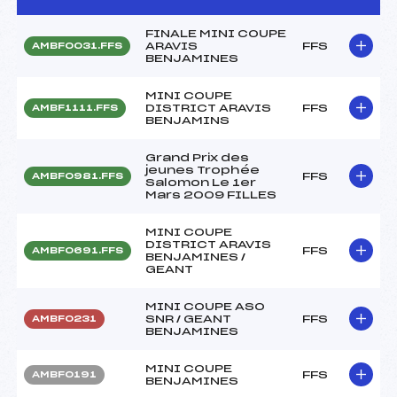
FINALE MINI COUPE
ARAVIS
FFS
AMBF0031.FFS
BENJAMINES
MINI COUPE
DISTRICT ARAVIS
FFS
AMBF1111.FFS
BENJAMINS
Grand Prix des
jeunes Trophée
FFS
AMBF0981.FFS
Salomon Le 1er
Mars 2009 FILLES
MINI COUPE
DISTRICT ARAVIS
FFS
AMBF0691.FFS
BENJAMINES /
GEANT
MINI COUPE ASO
SNR / GEANT
FFS
AMBF0231
BENJAMINES
MINI COUPE
FFS
AMBF0191
BENJAMINES