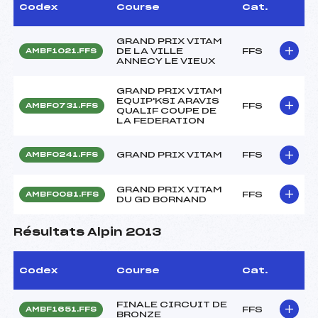
Codex
Course
Cat.
GRAND PRIX VITAM
DE LA VILLE
FFS
AMBF1021.FFS
ANNECY LE VIEUX
GRAND PRIX VITAM
EQUIP'KSI ARAVIS
FFS
AMBF0731.FFS
QUALIF COUPE DE
LA FEDERATION
GRAND PRIX VITAM
FFS
AMBF0241.FFS
GRAND PRIX VITAM
FFS
AMBF0081.FFS
DU GD BORNAND
Résultats Alpin 2013
Codex
Course
Cat.
FINALE CIRCUIT DE
FFS
AMBF1651.FFS
BRONZE