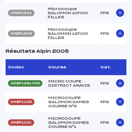
Microcoupe
SALOMON 10h00
FFS
AMBF1241
FILLES
Microcoupe
SALOMON 12h00
FFS
AMBF1242
FILLES
Résultats Alpin 2005
Codex
Course
Cat.
MICRO COUPE
FFS
AMBF1251.FFS
DISTRICT ARAVIS
MICROCOUPE
SALOMON DAMES
FFS
AMBF1102
COURSE N°2
MICROCOUPE
SALOMON DAMES
FFS
AMBF1101
COURSE N°1