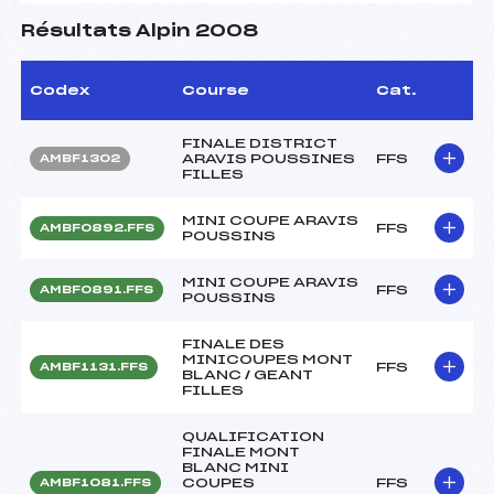
Résultats Alpin 2008
Codex
Course
Cat.
FINALE DISTRICT
ARAVIS POUSSINES
FFS
AMBF1302
FILLES
MINI COUPE ARAVIS
FFS
AMBF0892.FFS
POUSSINS
MINI COUPE ARAVIS
FFS
AMBF0891.FFS
POUSSINS
FINALE DES
MINICOUPES MONT
FFS
AMBF1131.FFS
BLANC / GEANT
FILLES
QUALIFICATION
FINALE MONT
BLANC MINI
COUPES
FFS
AMBF1081.FFS