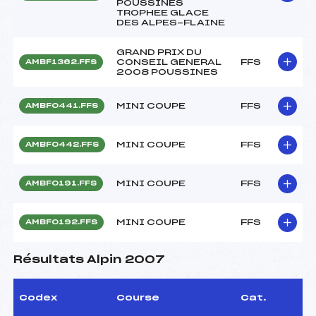
POUSSINES
TROPHEE GLACE
DES ALPES-FLAINE
GRAND PRIX DU
CONSEIL GENERAL
FFS
AMBF1362.FFS
2008 POUSSINES
MINI COUPE
FFS
AMBF0441.FFS
MINI COUPE
FFS
AMBF0442.FFS
MINI COUPE
FFS
AMBF0191.FFS
MINI COUPE
FFS
AMBF0192.FFS
Résultats Alpin 2007
Codex
Course
Cat.