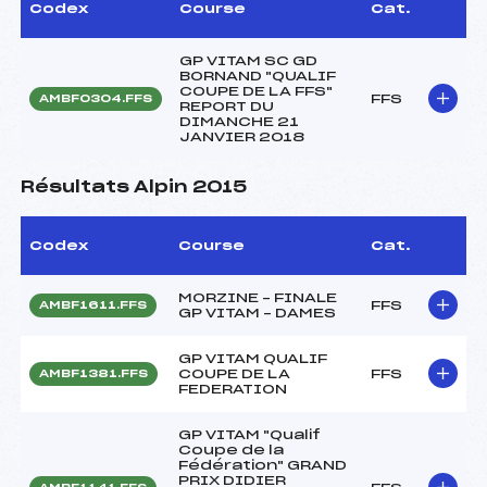
Codex
Course
Cat.
GP VITAM SC GD
BORNAND "QUALIF
COUPE DE LA FFS"
FFS
AMBF0304.FFS
REPORT DU
DIMANCHE 21
JANVIER 2018
Résultats Alpin 2015
Codex
Course
Cat.
MORZINE – FINALE
FFS
AMBF1611.FFS
GP VITAM – DAMES
GP VITAM QUALIF
COUPE DE LA
FFS
AMBF1381.FFS
FEDERATION
GP VITAM "Qualif
Coupe de la
Fédération" GRAND
PRIX DIDIER