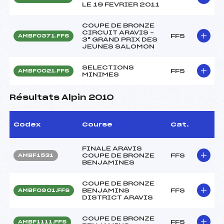
LE 19 FEVRIER 2011
COUPE DE BRONZE
CIRCUIT ARAVIS –
FFS
AMBF0371.FFS
3° GRAND PRIX DES
JEUNES SALOMON
SELECTIONS
FFS
AMBF0021.FFS
MINIMES
Résultats Alpin 2010
Codex
Course
Cat.
FINALE ARAVIS
COUPE DE BRONZE
FFS
AMBF1531
BENJAMINES
COUPE DE BRONZE
BENJAMINS
FFS
AMBF0901.FFS
DISTRICT ARAVIS
COUPE DE BRONZE
FFS
AMBF1111.FFS