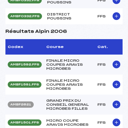
FFS
AMBF0331.FFS
POUSSINS
DISTRICT
FFS
AMBF0332.FFS
POUSSINS
Résultats Alpin 2006
Codex
Course
Cat.
FINALE MICRO
COUPES ARAVIS
FFS
AMBF1592.FFS
MICROBES
FINALE MICRO
COUPES ARAVIS
FFS
AMBF1591.FFS
MICROBES
GRAND PRIX DU
CONSEIL GENERAL
FFS
AMBF2621
MICROBES FILLES
MICRO COUPE
FFS
AMBF1501.FFS
ARAVIS MICROBES