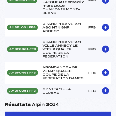
FFS
AMBF1141.FFS
LAIGNEAU Samedi 7
mars 2015
CHAMONIX MONT-
BLANC
GRAND PRIX VITAM
ASO NTN SNR
FFS
AMBF1061.FFS
ANNECY
GRAND PRIX VITAM
VILLE ANNECY LE
VIEUX QUALIF
FFS
AMBF0881.FFS
COUPE DE LA
FEDERATION
ABONDANCE – GP
VITAM QUALIF
FFS
AMBF0451.FFS
COUPE DE LA
FEDERATION DAMES
GP VITAM – LA
FFS
AMBF0361.FFS
CLUSAZ
Résultats Alpin 2014