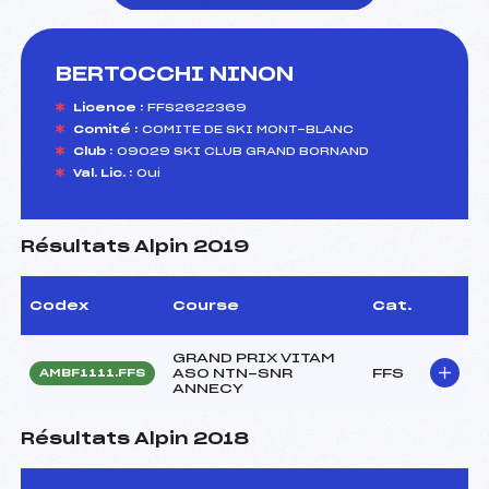
BERTOCCHI NINON
foi(s) le ski
Licence :
FFS2622369
Comité :
COMITE DE SKI MONT-BLANC
Club :
09029 SKI CLUB GRAND BORNAND
Val. Lic. :
Oui
Résultats Alpin 2019
Codex
Course
Cat.
GRAND PRIX VITAM
ASO NTN-SNR
FFS
AMBF1111.FFS
ANNECY
Résultats Alpin 2018