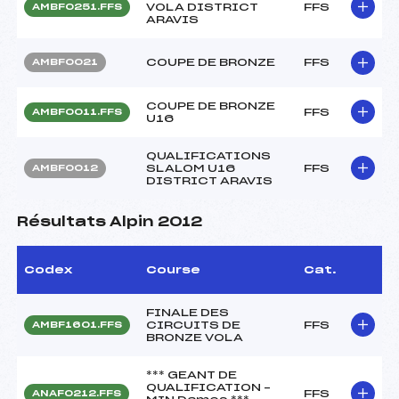
VOLA DISTRICT
FFS
AMBF0251.FFS
ARAVIS
COUPE DE BRONZE
FFS
AMBF0021
COUPE DE BRONZE
FFS
AMBF0011.FFS
U16
QUALIFICATIONS
SLALOM U16
FFS
AMBF0012
DISTRICT ARAVIS
Résultats Alpin 2012
Codex
Course
Cat.
FINALE DES
CIRCUITS DE
FFS
AMBF1601.FFS
BRONZE VOLA
*** GEANT DE
QUALIFICATION –
FFS
ANAF0212.FFS