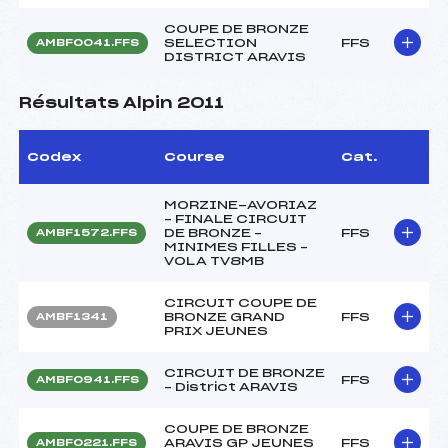
COUPE DE BRONZE
SELECTION
FFS
AMBF0041.FFS
DISTRICT ARAVIS
Résultats Alpin 2011
Codex
Course
Cat.
MORZINE-AVORIAZ
– FINALE CIRCUIT
DE BRONZE –
FFS
AMBF1572.FFS
MINIMES FILLES –
VOLA TV8MB
CIRCUIT COUPE DE
BRONZE GRAND
FFS
AMBF1341
PRIX JEUNES
CIRCUIT DE BRONZE
FFS
AMBF0941.FFS
– District ARAVIS
COUPE DE BRONZE
ARAVIS GP JEUNES
FFS
AMBF0221.FFS