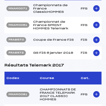
Championnats de
France
FFS
MNAM0071
ClassicHOMMES
Championnat de
France SPRINT
FFS
MNAM0061
HOMMES Telemark
Coupe de France FIS
FIS
FRA8570
GS FIS 6 janvier 2018
FIS
FRA8572
Résultats Telemark 2017
Codex
Course
Cat.
CHAMPIONNATS DE
FRANCE TELEMARK
FFS
MNAM0081
2017 CLASSIC
HOMMES