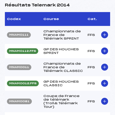
Résultats Telemark 2014
Codex
Course
Cat.
Championnats de
France de
FFS
MNAM0111
Télémark SPRINT
GP DES HOUCHES
FFS
MNAM0112.FFS
SPRINT
Championnats de
France de
FFS
MNAM0011
Télémark CLASSIC
GP DES HOUCHES
FFS
MNAM0012.FFS
CLASSIC
Coupe de France
de télémark
FFS
MNAM0081
(Troll& Télémark
Tour)