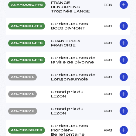
FRANCE
FFS
ANAM0061.FFS
BENJAMINS
Trophée LANGE
GP des Jeunes
FFS
AMJM0351.FFS
BOIS D'AMONT
GRAND PRIX
FFS
AMJM0341.FFS
FRANCKIE
GP des Jeunes de
FFS
AMJM0291.FFS
la Ville de Divonne
GP des Jeunes de
FFS
AMJM0281
Longchaumois
Grand prix du
FFS
AMJM0271
LIZON
Grand prix du
FFS
AMJM0272
LIZON
GP des Jeunes
Morbier-
FFS
AMJM0153.FFS
Bellefontaine