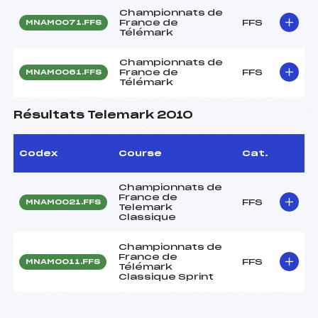
Championnats de
France de
FFS
MNAM0071.FFS
Télémark
Championnats de
France de
FFS
MNAM0061.FFS
Télémark
Résultats Telemark 2010
Codex
Course
Cat.
Championnats de
France de
FFS
MNAM0021.FFS
Telemark
Classique
Championnats de
France de
FFS
MNAM0011.FFS
Télémark
Classique Sprint