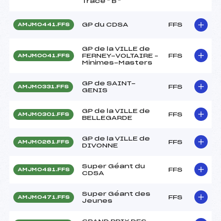
Tracé " B "
GP du CDSA
FFS
AMJM0441.FFS
GP de la VILLE de
FERNEY-VOLTAIRE –
FFS
AMJM0041.FFS
Minimes-Masters
GP de SAINT-
FFS
AMJM0331.FFS
GENIS
GP de la VILLE de
FFS
AMJM0301.FFS
BELLEGARDE
GP de la VILLE de
FFS
AMJM0261.FFS
DIVONNE
Super Géant du
FFS
AMJM0481.FFS
CDSA
Super Géant des
FFS
AMJM0471.FFS
Jeunes