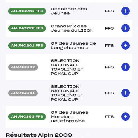
Descente des
FFS
AMJM0261.FFS
Jeunes
Grand Prix des
FFS
AMJM0222.FFS
Jeunes du LIZON
GP des Jeunes de
FFS
AMJM0201.FFS
Longchaumois
SELECTION
NATIONALE
FFS
ANAM0062
TOPOLINO ET
POKAL CUP
SELECTION
NATIONALE
FFS
ANAM0061
TOPOLINO ET
POKAL CUP
GP des Jeunes
Morbier-
FFS
AMJM0163.FFS
Bellefontaine
Résultats Alpin 2009