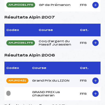
GP de Prémanon
FFS
AMJM0081.FFS
Résultats Alpin 2007
Codex
Course
Cat.
Coq d'argent du
FFS
AMJM0391.FFS
Massif Jurassien
Résultats Alpin 2006
Codex
Course
Cat.
Grand Prix du LIZON
FFS
AMJM0421
GRAND PRIX us
FFS
chaumeran