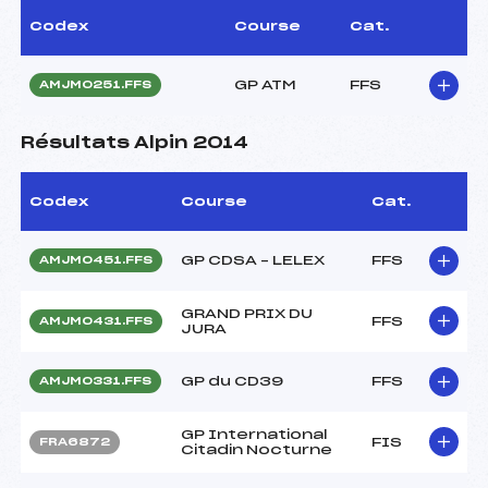
Codex
Course
Cat.
GP ATM
FFS
AMJM0251.FFS
Résultats Alpin 2014
Codex
Course
Cat.
GP CDSA – LELEX
FFS
AMJM0451.FFS
GRAND PRIX DU
FFS
AMJM0431.FFS
JURA
GP du CD39
FFS
AMJM0331.FFS
GP International
FIS
FRA6872
Citadin Nocturne