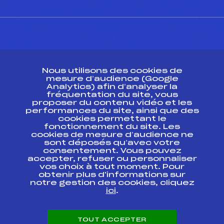
CONTACT
Nous utilisons des cookies de
ESPACE PRESSE
mesure d’audience (Google
Analytics) afin d’analyser la
fréquentation du site, vous
Ressources
proposer du contenu vidéo et les
performances du site, ainsi que des
Pass’Neige
cookies permettant le
Projet sportif fédéral
fonctionnement du site. Les
cookies de mesure d’audience ne
Projet de performance fédéral
sont déposés qu’avec votre
Antidopage
consentement. Vous pouvez
Pôle Développement, Formation, Suivi
accepter, refuser ou personnaliser
Scientifique
vos choix à tout moment. Pour
Listes ministérielles
obtenir plus d'informations sur
notre gestion des cookies, cliquez
Pôle vie de l’athlète
ici
.
Enseignement professionnel
Informatique et chronométrage
Circuits
TOUT ACCEPTER