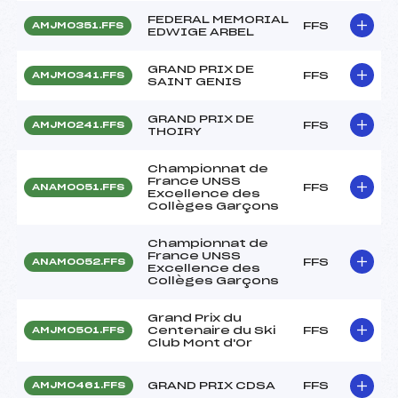
FEDERAL MEMORIAL
FFS
AMJM0351.FFS
EDWIGE ARBEL
GRAND PRIX DE
FFS
AMJM0341.FFS
SAINT GENIS
GRAND PRIX DE
FFS
AMJM0241.FFS
THOIRY
Championnat de
France UNSS
FFS
ANAM0051.FFS
Excellence des
Collèges Garçons
Championnat de
France UNSS
FFS
ANAM0052.FFS
Excellence des
Collèges Garçons
Grand Prix du
Centenaire du Ski
FFS
AMJM0501.FFS
Club Mont d'Or
GRAND PRIX CDSA
FFS
AMJM0461.FFS