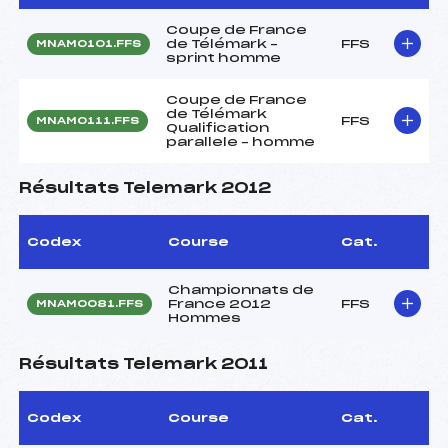
Coupe de France
de Télémark –
FFS
MNAM0101.FFS
sprint homme
Coupe de France
de Télémark
FFS
MNAM0111.FFS
Qualification
parallele – homme
Résultats Telemark 2012
Codex
Course
Cat.
Championnats de
France 2012
FFS
MNAM0081.FFS
Hommes
Résultats Telemark 2011
Codex
Course
Cat.