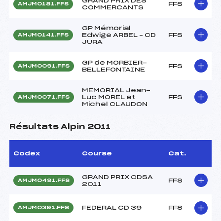
GRAND PRIX DES
FFS
AMJM0181.FFS
COMMERCANTS
GP Mémorial
Edwige ARBEL – CD
FFS
AMJM0141.FFS
JURA
GP de MORBIER-
FFS
AMJM0091.FFS
BELLEFONTAINE
MEMORIAL Jean-
Luc MOREL et
FFS
AMJM0071.FFS
Michel CLAUDON
Résultats Alpin 2011
Codex
Course
Cat.
GRAND PRIX CDSA
FFS
AMJM0491.FFS
2011
FEDERAL CD 39
FFS
AMJM0391.FFS