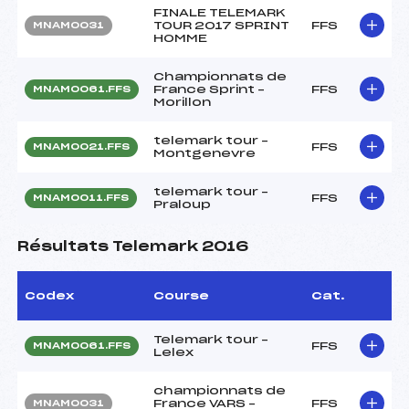
FINALE TELEMARK
TOUR 2017 SPRINT
FFS
MNAM0031
HOMME
Championnats de
France Sprint –
FFS
MNAM0061.FFS
Morillon
telemark tour –
FFS
MNAM0021.FFS
Montgenevre
telemark tour –
FFS
MNAM0011.FFS
Praloup
Résultats Telemark 2016
Codex
Course
Cat.
Telemark tour –
FFS
MNAM0061.FFS
Lelex
championnats de
France VARS –
FFS
MNAM0031