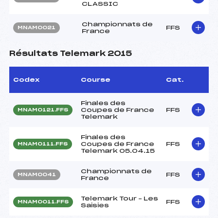
CLASSIC
Championnats de
FFS
MNAM0021
France
Résultats Telemark 2015
Codex
Course
Cat.
Finales des
Coupes de France
FFS
MNAM0121.FFS
Telemark
Finales des
Coupes de France
FFS
MNAM0111.FFS
Telemark 05.04.15
Championnats de
FFS
MNAM0041
France
Telemark Tour – Les
FFS
MNAM0011.FFS
Saisies