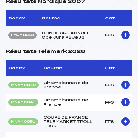
Résultats Nordique 2007
Codex
Course
Cat.
CONCOURS ANNUEL
FFS
FMJM0313
Cpe Jura PBJeJS
Résultats Telemark 2026
Codex
Course
Cat.
Championnats de
FFS
MNAM0042
France
Championnats de
FFS
MNAM0041
France
COUPE DE FRANCE
TELEMARK ET TROLL
FFS
MNAM0051
TOUR