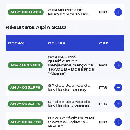
GRAND PRIX DE
FFS
AMJM0041.FFS
FERNEY VOLTAIRE
Résultats Alpin 2010
Codex
Course
Cat.
SCARA – Pré
qualification
Benjamins Garçons
FFS
ASAM1265.FFS
TRACE B – Dossards
"Alpina"
GP des Jeunes de
FFS
AMJM0351.FFS
la Ville de Ferney
GP des Jeunes de
FFS
AMJM0331.FFS
la Ville de Divonne
GP du Crédit Mutuel
Morteau-Villers-
FFS
AMJM0281.FFS
le-Lac