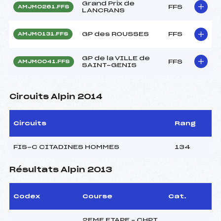
Grand Prix de
FFS
AMJM0261.FFS
LANCRANS
GP des ROUSSES
FFS
AMJM0131.FFS
GP de la VILLE de
FFS
AMJM0041.FFS
SAINT-GENIS
Circuits Alpin 2014
Circuits
Rang
FIS-C CITADINES HOMMES
134
Résultats Alpin 2013
Codex
Course
Cat.
2EME ETAPE – CHPT