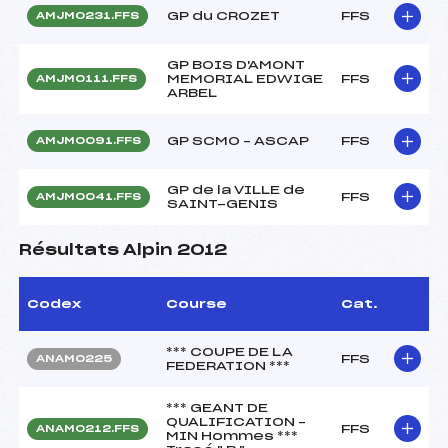
GP du CROZET
FFS
AMJM0231.FFS
GP BOIS D'AMONT
MEMORIAL EDWIGE
FFS
AMJM0111.FFS
ARBEL
GP SCMO – ASCAP
FFS
AMJM0091.FFS
GP de la VILLE de
FFS
AMJM0041.FFS
SAINT-GENIS
Résultats Alpin 2012
Codex
Course
Cat.
*** COUPE DE LA
FFS
ANAM0225
FEDERATION ***
*** GEANT DE
QUALIFICATION –
FFS
ANAM0212.FFS
MIN Hommes ***