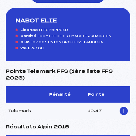
NABOT ELIE
foi(s) le ski
Licence :
FFS2622319
Comité :
COMITE DE SKI MASSIF JURASSIEN
Club :
07001 UNION SPORTIVE LAMOURA
Val. Lic. :
Oui
Points Telemark FFS (1ère liste FFS
2026)
Pénalité
Points
Telemark
12.47
Résultats Alpin 2015