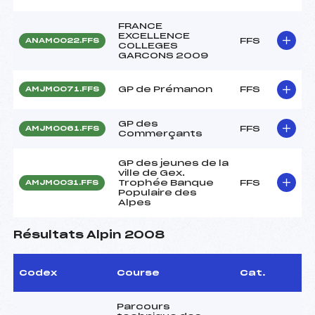
FRANCE
EXCELLENCE
FFS
ANAM0022.FFS
COLLEGES
GARCONS 2009
GP de Prémanon
FFS
AMJM0071.FFS
GP des
FFS
AMJM0061.FFS
Commerçants
GP des jeunes de la
ville de Gex.
Trophée Banque
FFS
AMJM0031.FFS
Populaire des
Alpes
Résultats Alpin 2008
Codex
Course
Cat.
Parcours