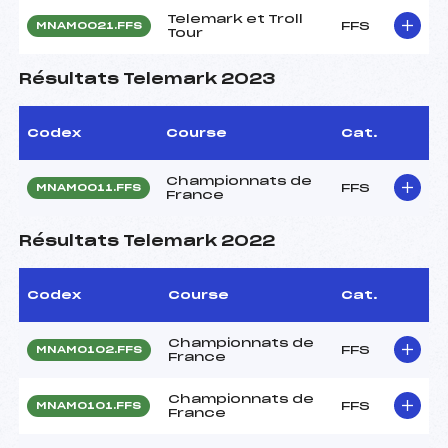
Telemark et Troll
FFS
MNAM0021.FFS
Tour
Résultats Telemark 2023
Codex
Course
Cat.
Championnats de
FFS
MNAM0011.FFS
France
Résultats Telemark 2022
Codex
Course
Cat.
Championnats de
FFS
MNAM0102.FFS
France
Championnats de
FFS
MNAM0101.FFS
France