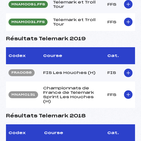
Telemark et Troll
FFS
MNAM0091.FFS
Tour
Telemark et Troll
FFS
MNAM0031.FFS
Tour
Résultats Telemark 2019
Codex
Course
Cat.
FIS Les Houches (H)
FIS
FRA0056
Championnats de
France de Telemark
FFS
MNAM0131
Sprint Les Houches
(H)
Résultats Telemark 2018
Codex
Course
Cat.