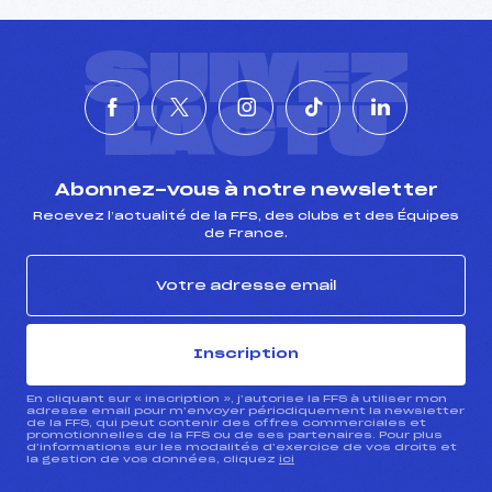
SUIVEZ
L'ACTU
Abonnez-vous à notre newsletter
Recevez l’actualité de la FFS, des clubs et des Équipes
de France.
Inscription
En cliquant sur « inscription », j’autorise la FFS à utiliser mon
adresse email pour m’envoyer périodiquement la newsletter
de la FFS, qui peut contenir des offres commerciales et
promotionnelles de la FFS ou de ses partenaires. Pour plus
d’informations sur les modalités d’exercice de vos droits et
la gestion de vos données, cliquez
ici