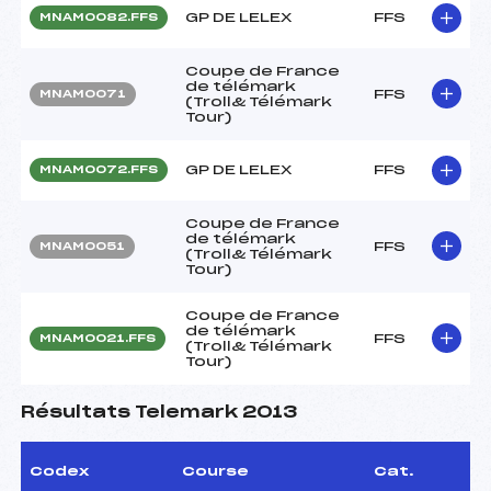
GP DE LELEX
FFS
MNAM0082.FFS
Coupe de France
de télémark
FFS
MNAM0071
(Troll& Télémark
Tour)
GP DE LELEX
FFS
MNAM0072.FFS
Coupe de France
de télémark
FFS
MNAM0051
(Troll& Télémark
Tour)
Coupe de France
de télémark
FFS
MNAM0021.FFS
(Troll& Télémark
Tour)
Résultats Telemark 2013
Codex
Course
Cat.