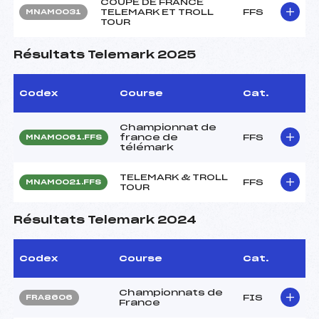
COUPE DE FRANCE
TELEMARK ET TROLL
FFS
MNAM0031
TOUR
Résultats Telemark 2025
Codex
Course
Cat.
Championnat de
france de
FFS
MNAM0061.FFS
télémark
TELEMARK & TROLL
FFS
MNAM0021.FFS
TOUR
Résultats Telemark 2024
Codex
Course
Cat.
Championnats de
FIS
FRA8606
France