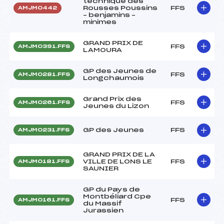
technique des
Rousses Poussins
FFS
AMJM0442
– benjamins –
minimes
GRAND PRIX DE
FFS
AMJM0391.FFS
LAMOURA
GP des Jeunes de
FFS
AMJM0281.FFS
Longchaumois
Grand Prix des
FFS
AMJM0261.FFS
Jeunes du Lizon
GP des Jeunes
FFS
AMJM0231.FFS
GRAND PRIX DE LA
VILLE DE LONS LE
FFS
AMJM0181.FFS
SAUNIER
GP du Pays de
Montbéliard Cpe
FFS
AMJM0161.FFS
du Massif
Jurassien