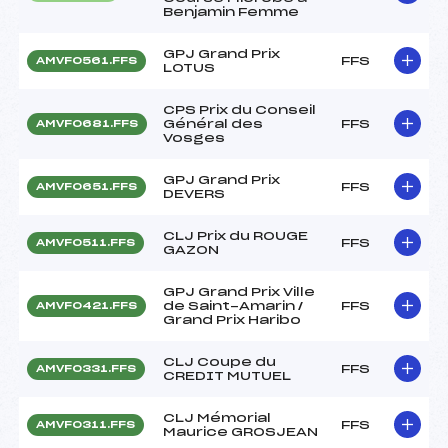
Benjamin Femme
GPJ Grand Prix
FFS
AMVF0561.FFS
LOTUS
CPS Prix du Conseil
Général des
FFS
AMVF0681.FFS
Vosges
GPJ Grand Prix
FFS
AMVF0651.FFS
DEVERS
CLJ Prix du ROUGE
FFS
AMVF0511.FFS
GAZON
GPJ Grand Prix Ville
de Saint-Amarin /
FFS
AMVF0421.FFS
Grand Prix Haribo
CLJ Coupe du
FFS
AMVF0331.FFS
CREDIT MUTUEL
CLJ Mémorial
FFS
AMVF0311.FFS
Maurice GROSJEAN