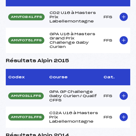
CD2 U16 à Masters
Prix
FFS
AMVF0841.FFS
Labellemontagne
GPA U16 à Masters
Grand Prix
FFS
AMVF0751.FFS
Challenge Gaby
Curien
Résultats Alpin 2015
Codex
Course
Cat.
GPA GP Challenge
Gaby Curien / Qualif
FFS
AMVF0311.FFS
CFFS
CI2A U16 à Masters
Prix
FFS
AMVF0731.FFS
Labellemontagne
Résultats Alpin 2014