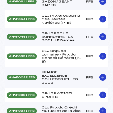
GAZON / GEANT
FFS
AMVF0611.FFS
DAMES
CLJ Prix Groupama
des Hautes
FFS
AMVF0541.FFS
Navières (P-B)
GPJ GP SC LE
BONHOMME- LA
FFS
AMVF0451.FFS
GODILLE Dames
CLJ Chp. de
Lorraine – Prix du
FFS
AMVF0391.FFS
Conseil Général (P-
B)
FRANCE
EXCELLENCE
FFS
ANAF0022.FFS
COLLEGES FILLES
2009
GPJ GP WEIGEL
FFS
AMVF0301.FFS
SPORTS
CLJ Prix du Crédit
Mutuel et de la Ville
FFS
AMVF0241.FFS