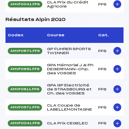
CLA Prix du Crédit
FFS
AMVF0041.FFS
Agricole
Résultats Alpin 2010
Codex
Course
Cat.
GP FUHRER SPORTS
FFS
AMVF0671.FFS
TWINNER
GPA Mémorial J & Ph
DEGERMANN-Chp.
FFS
AMVF0651.FFS
des VOSGES
GPA GP Electricité
de STRASBOURG et
FFS
AMVF0611.FFS
Ch. des VOSGES
CLA Coupe de
FFS
AMVF0571.FFS
LABELLEMONTAGNE
CLA Prix CEGELEC
FFS
AMVF0041.FFS