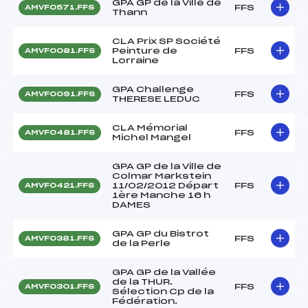
GPA GP de la Ville de
FFS
AMVF0571.FFS
Thann
CLA Prix SP Société
Peinture de
FFS
AMVF0081.FFS
Lorraine
GPA Challenge
FFS
AMVF0091.FFS
THERESE LEDUC
CLA Mémorial
FFS
AMVF0481.FFS
Michel Mangel
GPA GP de la Ville de
Colmar Markstein
11/02/2012 Départ
FFS
AMVF0421.FFS
1ère Manche 16 h
DAMES
GPA GP du Bistrot
FFS
AMVF0381.FFS
de la Perle
GPA GP de la Vallée
de la THUR.
FFS
AMVF0301.FFS
Sélection Cp de la
Fédération.