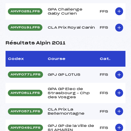
GPA Challenge
FFS
AMVF0251.FFS
Gaby Curien
CLA Prix Royal Canin
FFS
AMVF0191.FFS
Résultats Alpin 2011
Codex
Course
Cat.
GPJ GP LOTUS
FFS
AMVF0771.FFS
GPA GP Elec de
Strasbourg – Chp
FFS
AMVF0611.FFS
des Vosges
CLA Prix La
FFS
AMVF0571.FFS
Bellemontagne
GPJ GP de la Ville de
FFS
AMVF0491.FFS
St AMARIN