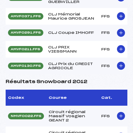
GUEBWILLER
CLJ Mémorial
FFS
AMVF0371.FFS
Maurice GROSJEAN
CLJ Coupe IMHOFF
FFS
AMVF0291.FFS
CLJ PRIX
FFS
AMVF0211.FFS
VIESSMANN
CLJ Prix du CREDIT
FFS
AMVF0130.FFS
AGRICOLE
Résultats Snowboard 2012
Codex
Course
Cat.
Circuit régional
Massif Vosgien
FFS
NMVF0022.FFS
GEANT 2
Circuit régional