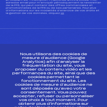
En cliquant sur « inscription », j’autorise la FFS à utiliser mon
adresse email pour m’envoyer périodiquement la newsletter
de la FFS, qui peut contenir des offres commerciales et
promotionnelles de la FFS ou de ses partenaires. Pour plus
d’informations sur les modalités d’exercice de vos droits et
la gestion de vos données, cliquez
ici
CONTACT
Nous utilisons des cookies de
ESPACE PRESSE
mesure d’audience (Google
Analytics) afin d’analyser la
fréquentation du site, vous
Ressources
proposer du contenu vidéo et les
performances du site, ainsi que des
Pass’Neige
cookies permettant le
Projet sportif fédéral
fonctionnement du site. Les
cookies de mesure d’audience ne
Projet de performance fédéral
sont déposés qu’avec votre
Antidopage
consentement. Vous pouvez
Pôle Développement, Formation, Suivi
accepter, refuser ou personnaliser
Scientifique
vos choix à tout moment. Pour
Listes ministérielles
obtenir plus d'informations sur