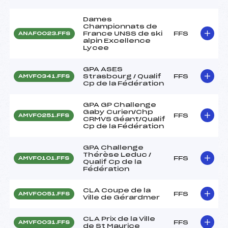
Dames
Championnats de
France UNSS de ski
FFS
ANAF0023.FFS
alpin Excellence
Lycee
GPA ASES
Strasbourg / Qualif
FFS
AMVF0341.FFS
Cp de la Fédération
GPA GP Challenge
Gaby Curien/Chp
FFS
AMVF0251.FFS
CRMVS Géant/Qualif
Cp de la Fédération
GPA Challenge
Thérèse Leduc /
FFS
AMVF0101.FFS
Qualif Cp de la
Fédération
CLA Coupe de la
FFS
AMVF0051.FFS
Ville de Gérardmer
CLA Prix de la Ville
FFS
AMVF0031.FFS
de St Maurice