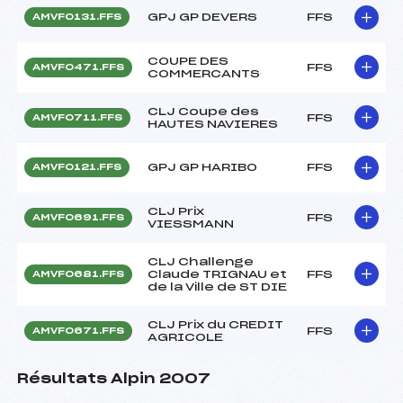
GPJ GP DEVERS
FFS
AMVF0131.FFS
COUPE DES
FFS
AMVF0471.FFS
COMMERCANTS
CLJ Coupe des
FFS
AMVF0711.FFS
HAUTES NAVIERES
GPJ GP HARIBO
FFS
AMVF0121.FFS
CLJ Prix
FFS
AMVF0691.FFS
VIESSMANN
CLJ Challenge
Claude TRIGNAU et
FFS
AMVF0681.FFS
de la Ville de ST DIE
CLJ Prix du CREDIT
FFS
AMVF0671.FFS
AGRICOLE
Résultats Alpin 2007