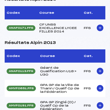
Codex
Course
Cat.
CF UNSS
EXCELLENCE LYCEE
FFS
ANAF0171.FFS
FILLES 2014
Résultats Alpin 2013
Codex
Course
Cat.
Géant de
Qualification U18 >
FFS
ANAF0113.FFS
U30
GPA GP de la Ville de
Thann / Qualif Cp de
FFS
AMVF0651.FFS
la Fédération
GPA GP Zinglé (D) /
Qualif Cp de la
FFS
AMVF0191.FFS
Fédération