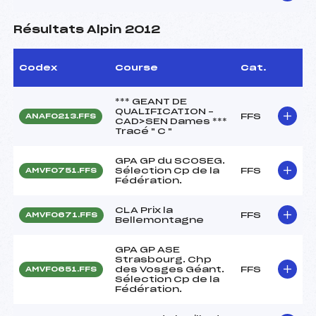
Résultats Alpin 2012
Codex
Course
Cat.
*** GEANT DE
QUALIFICATION –
FFS
ANAF0213.FFS
CAD>SEN Dames ***
Tracé " C "
GPA GP du SCOSEG.
Sélection Cp de la
FFS
AMVF0751.FFS
Fédération.
CLA Prix la
FFS
AMVF0671.FFS
Bellemontagne
GPA GP ASE
Strasbourg. Chp
des Vosges Géant.
FFS
AMVF0651.FFS
Sélection Cp de la
Fédération.