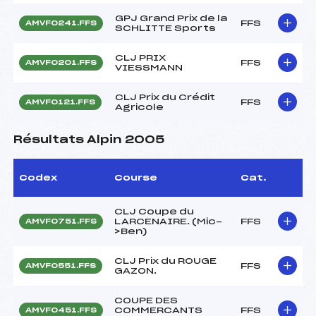
GPJ Grand Prix de la
FFS
AMVF0241.FFS
SCHLITTE Sports
CLJ PRIX
FFS
AMVF0201.FFS
VIESSMANN
CLJ Prix du Crédit
FFS
AMVF0121.FFS
Agricole
Résultats Alpin 2005
Codex
Course
Cat.
CLJ Coupe du
LARCENAIRE. (Mic-
FFS
AMVF0751.FFS
>Ben)
CLJ Prix du ROUGE
FFS
AMVF0551.FFS
GAZON.
COUPE DES
COMMERCANTS
FFS
AMVF0451.FFS