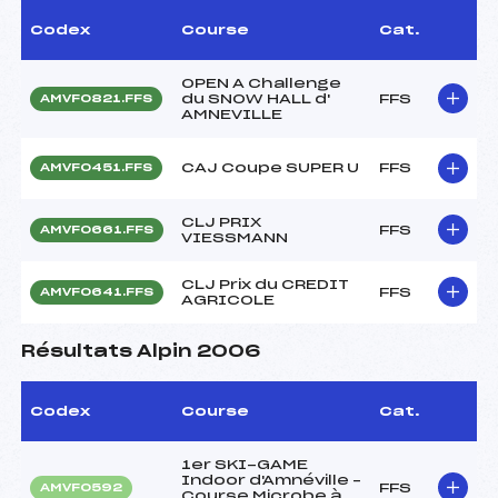
Codex
Course
Cat.
OPEN A Challenge
du SNOW HALL d'
FFS
AMVF0821.FFS
AMNEVILLE
CAJ Coupe SUPER U
FFS
AMVF0451.FFS
CLJ PRIX
FFS
AMVF0661.FFS
VIESSMANN
CLJ Prix du CREDIT
FFS
AMVF0641.FFS
AGRICOLE
Résultats Alpin 2006
Codex
Course
Cat.
1er SKI-GAME
Indoor d'Amnéville –
FFS
AMVF0592
Course Microbe à