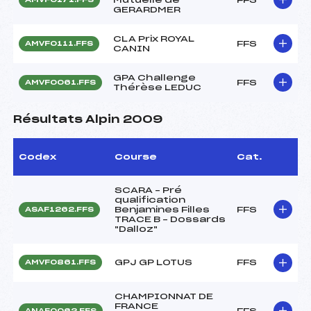
GERARDMER
CLA Prix ROYAL
FFS
AMVF0111.FFS
CANIN
GPA Challenge
FFS
AMVF0061.FFS
Thérèse LEDUC
Résultats Alpin 2009
Codex
Course
Cat.
SCARA – Pré
qualification
Benjamines Filles
FFS
ASAF1262.FFS
TRACE B – Dossards
"Dalloz"
GPJ GP LOTUS
FFS
AMVF0861.FFS
CHAMPIONNAT DE
FRANCE
FFS
ANAF0062.FFS