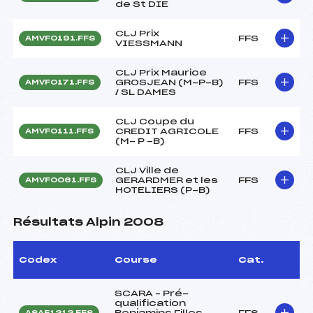
de St DIE
CLJ Prix
FFS
AMVF0191.FFS
VIESSMANN
CLJ Prix Maurice
GROSJEAN (M-P-B)
FFS
AMVF0171.FFS
/ SL DAMES
CLJ Coupe du
CREDIT AGRICOLE
FFS
AMVF0111.FFS
(M- P -B)
CLJ Ville de
GERARDMER et les
FFS
AMVF0061.FFS
HOTELIERS (P-B)
Résultats Alpin 2008
Codex
Course
Cat.
SCARA – Pré-
qualification
Benjamins Filles
FFS
ASAF1212.FFS