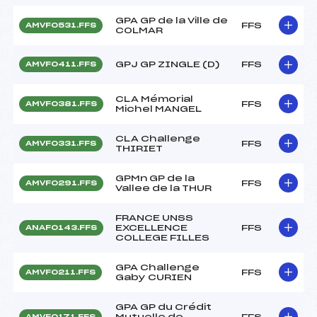
GPA GP de la Ville de
FFS
AMVF0531.FFS
COLMAR
GPJ GP ZINGLE (D)
FFS
AMVF0411.FFS
CLA Mémorial
FFS
AMVF0381.FFS
Michel MANGEL
CLA Challenge
FFS
AMVF0331.FFS
THIRIET
GPMn GP de la
FFS
AMVF0291.FFS
Vallee de la THUR
FRANCE UNSS
EXCELLENCE
FFS
ANAF0143.FFS
COLLEGE FILLES
GPA Challenge
FFS
AMVF0211.FFS
Gaby CURIEN
GPA GP du Crédit
Mutuelle de
FFS
AMVF0171.FFS