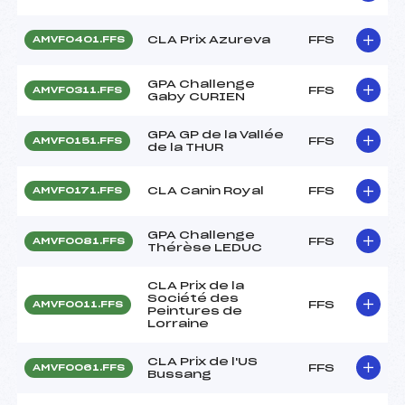
CLA Prix Azureva
FFS
AMVF0401.FFS
GPA Challenge
FFS
AMVF0311.FFS
Gaby CURIEN
GPA GP de la Vallée
FFS
AMVF0151.FFS
de la THUR
CLA Canin Royal
FFS
AMVF0171.FFS
GPA Challenge
FFS
AMVF0081.FFS
Thérèse LEDUC
CLA Prix de la
Société des
FFS
AMVF0011.FFS
Peintures de
Lorraine
CLA Prix de l'US
FFS
AMVF0061.FFS
Bussang