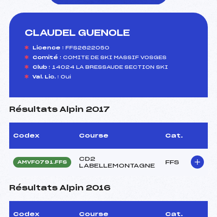
CLAUDEL GUENOLE
foi(s) le ski
Licence :
FFS2622050
Comité :
COMITE DE SKI MASSIF VOSGES
Club :
14024 LA BRESSAUDE SECTION SKI
Val. Lic. :
Oui
Résultats Alpin 2017
Codex
Course
Cat.
CD2
FFS
AMVF0791.FFS
LABELLEMONTAGNE
Résultats Alpin 2016
Codex
Course
Cat.