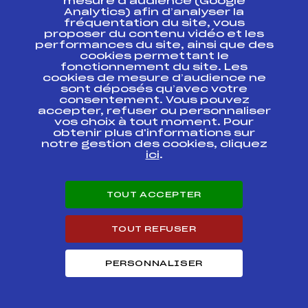
mesure d’audience (Google
PROLOGUE
Analytics) afin d’analyser la
fréquentation du site, vous
proposer du contenu vidéo et les
CHAMPIONNATS DE
FRANCE
FFS
performances du site, ainsi que des
FNAM0428.FFS
SKIATHLON FIS FFS
cookies permettant le
fonctionnement du site. Les
cookies de mesure d’audience ne
RELAIS FOND
sont déposés qu’avec votre
HOMMES
FFS
FNAM0426
consentement. Vous pouvez
CHAMPIONNATS DE
accepter, refuser ou personnaliser
FRANCE
vos choix à tout moment. Pour
obtenir plus d'informations sur
CHAMPIONNATS DE
notre gestion des cookies, cliquez
FFS
FNAM0423
FRANCE SPRINT (2)
ici
.
CHAMPIONNATS DE
FFS
FNAM0421.FFS
FRANCE SPRINT (2)
TOUT ACCEPTER
CHAMPIONNATS DE
FRANCE JEU / JU NC
FFS
FNAM0404.FFS
TOUT REFUSER
6
PERSONNALISER
COUPE
FFS
FIS0409.FFS
CONTINENTALE
COUPE