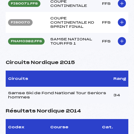
COUPE
FFS
FIS0071.FFS
CONTINENTALE
COUPE
CONTINENTALE KO
FFS
FIS0070
SPRINT FINAL
SAMSE NATIONAL
FFS
FNAM0382.FFS
TOUR FFS 1
Circuits Nordique 2015
Circuits
Rang
Samse Ski de Fond National Tour Seniors
34
hommes
Résultats Nordique 2014
Codex
Course
Cat.