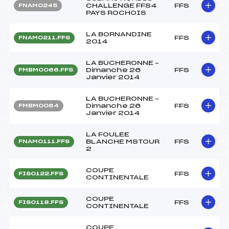
CHALLENGE FFS4
FFS
FNAM0245
PAYS ROCHOIS
LA BORNANDINE
FFS
FNAM0211.FFS
2014
LA BUCHERONNE –
Dimanche 26
FFS
FMBM0066.FFS
Janvier 2014
LA BUCHERONNE –
Dimanche 26
FFS
FMBM0064
Janvier 2014
LA FOULEE
BLANCHE MSTOUR
FFS
FNAM0111.FFS
2
COUPE
FFS
FIS0122.FFS
CONTINENTALE
COUPE
FFS
FIS0118.FFS
CONTINENTALE
COUPE