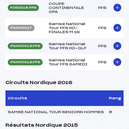
COUPE
CONTINENTALE
FFS
FIS0016.FFS
OPA
Samse National
Tour FFS KO-
FFS
FNAM0017
FINALES M ok
Samse National
FFS
FNAM0013.FFS
Tour FFS KO-QLF
Samse National
FFS
FNAM0012.FFS
Tour FFS SAMEDI
Circuits Nordique 2016
Circuits
Rang
SAMSE NATIONAL TOUR SENIORS HOMMES
6
Résultats Nordique 2015