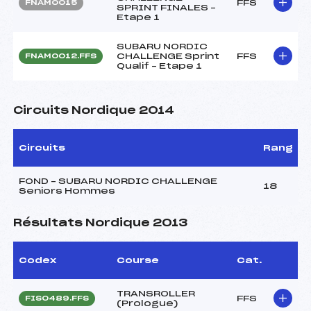
FFS
FNAM0015
SPRINT FINALES –
Etape 1
SUBARU NORDIC
CHALLENGE Sprint
FFS
FNAM0012.FFS
Qualif – Etape 1
Circuits Nordique 2014
Circuits
Rang
FOND – SUBARU NORDIC CHALLENGE
18
Seniors Hommes
Résultats Nordique 2013
Codex
Course
Cat.
TRANSROLLER
FFS
FIS0489.FFS
(Prologue)