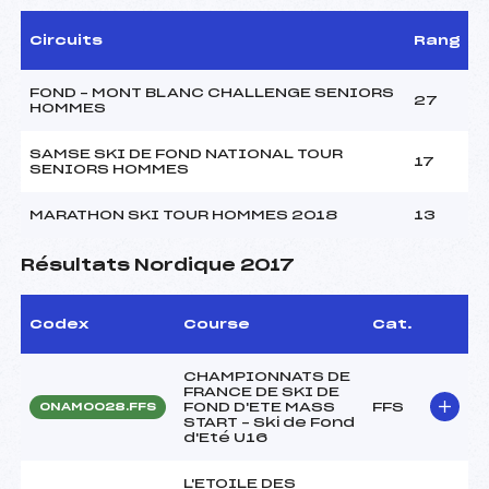
Circuits
Rang
FOND – MONT BLANC CHALLENGE SENIORS
27
HOMMES
SAMSE SKI DE FOND NATIONAL TOUR
17
SENIORS HOMMES
MARATHON SKI TOUR HOMMES 2018
13
Résultats Nordique 2017
Codex
Course
Cat.
CHAMPIONNATS DE
FRANCE DE SKI DE
FOND D'ETE MASS
FFS
ONAM0028.FFS
START – Ski de Fond
d'Eté U16
L'ETOILE DES