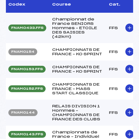
Codex
Course
Cat.
Championnat de
France SENIORS
Hommes – ETOILE
FFS
FNAM0433.FFS
DES SAISIES
(42km)
CHAMPIONNATS DE
FFS
FNAM0154
FRANCE – KO SPRINT
CHAMPIONNATS DE
FFS
FNAM0153.FFS
FRANCE – KO SPRINT
CHAMPIONNATS DE
FRANCE – MASS
FFS
FNAM0152.FFS
START CLASSIQUE
RELAIS DIVISION 1
Hommes –
FFS
FNAM0144
CHAMPIONNATS DE
FRANCE DES CLUBS
Championnats de
FFS
FNAM0143.FFS
France – Individuel