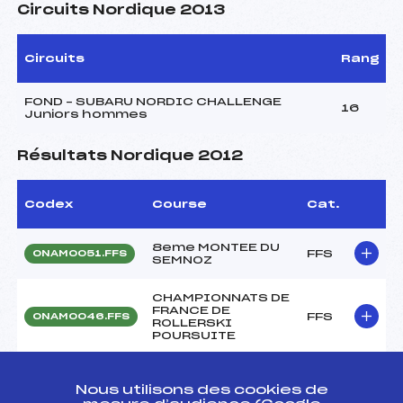
Circuits Nordique 2013
Circuits
Rang
FOND – SUBARU NORDIC CHALLENGE
16
Juniors hommes
Résultats Nordique 2012
Codex
Course
Cat.
8eme MONTEE DU
FFS
ONAM0051.FFS
SEMNOZ
CHAMPIONNATS DE
FRANCE DE
FFS
ONAM0046.FFS
ROLLERSKI
POURSUITE
CHAMPIONNATS DE
FRANCE DE
Nous utilisons des cookies de
FFS
ONAM0041.FFS
ROLLERSKI