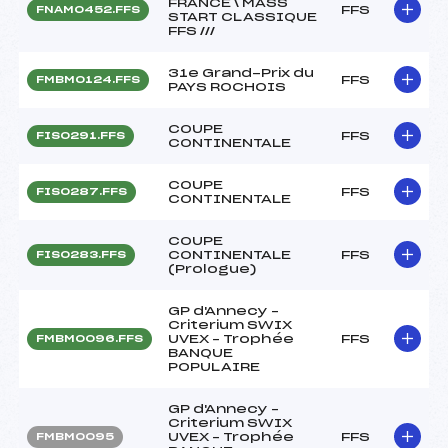
FRANCE \ MASS
FFS
FNAM0452.FFS
START CLASSIQUE
FFS ///
31e Grand-Prix du
FFS
FMBM0124.FFS
PAYS ROCHOIS
COUPE
FFS
FIS0291.FFS
CONTINENTALE
COUPE
FFS
FIS0287.FFS
CONTINENTALE
COUPE
CONTINENTALE
FFS
FIS0283.FFS
(Prologue)
GP d'Annecy –
Criterium SWIX
UVEX – Trophée
FFS
FMBM0096.FFS
BANQUE
POPULAIRE
GP d'Annecy –
Criterium SWIX
UVEX – Trophée
FFS
FMBM0095