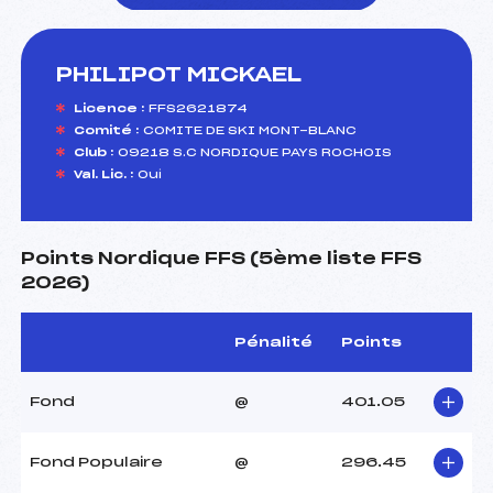
PHILIPOT MICKAEL
foi(s) le ski
Licence :
FFS2621874
Comité :
COMITE DE SKI MONT-BLANC
Club :
09218 S.C NORDIQUE PAYS ROCHOIS
Val. Lic. :
Oui
Points Nordique FFS (5ème liste FFS
2026)
Pénalité
Points
Fond
@
401.05
Fond Populaire
@
296.45