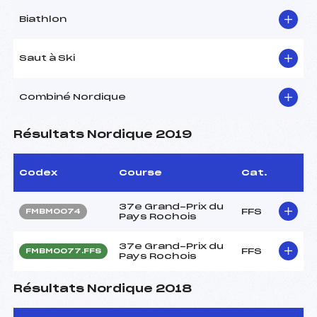
Biathlon
Saut à Ski
Combiné Nordique
Résultats Nordique 2019
Codex
Course
Cat.
37e Grand-Prix du
FFS
FMBM0074
Pays Rochois
37e Grand-Prix du
FFS
FMBM0077.FFS
Pays Rochois
Résultats Nordique 2018