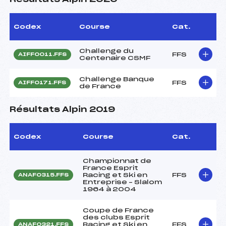
Codex
Course
Cat.
Challenge du
FFS
AIFF0011.FFS
Centenaire CSMF
Challenge Banque
FFS
AIFF0171.FFS
de France
Résultats Alpin 2019
Codex
Course
Cat.
Championnat de
France Esprit
Racing et Ski en
FFS
ANAF0315.FFS
Entreprise – Slalom
1964 à 2004
Coupe de France
des clubs Esprit
Racing et Ski en
FFS
ANAF0321.FFS