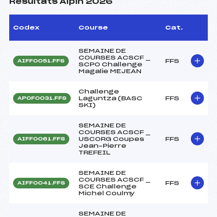
Résultats Alpin 2026
Codex
Course
Cat.
SEMAINE DE
COURSES ACSCF _
FFS
AIFF0051.FFS
SCPO Challenge
Magalie MEJEAN
Challenge
Laguntza (BASC
FFS
APOF0031.FFS
SKI)
SEMAINE DE
COURSES ACSCF _
USCORG Coupes
FFS
AIFF0061.FFS
Jean-Pierre
TREFEIL
SEMAINE DE
COURSES ACSCF _
FFS
AIFF0041.FFS
SCE Challenge
Michel Coulmy
SEMAINE DE