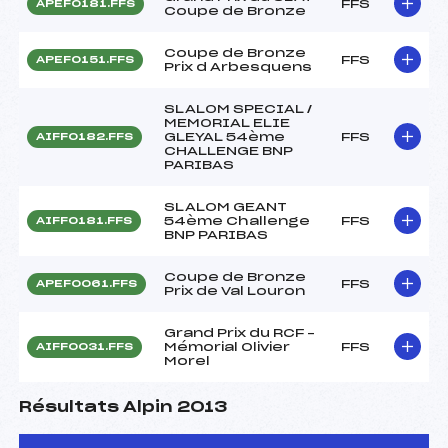
FFS
APEF0181.FFS
Coupe de Bronze
Coupe de Bronze
FFS
APEF0151.FFS
Prix d Arbesquens
SLALOM SPECIAL /
MEMORIAL ELIE
GLEYAL 54ème
FFS
AIFF0182.FFS
CHALLENGE BNP
PARIBAS
SLALOM GEANT
54ème Challenge
FFS
AIFF0181.FFS
BNP PARIBAS
Coupe de Bronze
FFS
APEF0061.FFS
Prix de Val Louron
Grand Prix du RCF –
Mémorial Olivier
FFS
AIFF0031.FFS
Morel
Résultats Alpin 2013