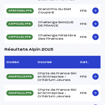
Grand Prix du Slat
FFS
APEF0251.FFS
Coupe B
Challenge BANQUE
FFS
AIFF0151.FFS
DE FRANCE
Challenge Ministère
FFS
AIFF0131.FFS
des Finances
Résultats Alpin 2015
Codex
Course
Cat.
Chpts de France Ski
en Entreprise –
FFS
ANAF0113.FFS
Critérium Jeunes
Chpts de France Ski
en Entreprise –
FFS
ANAF0111.FFS
Critérium Jeunes