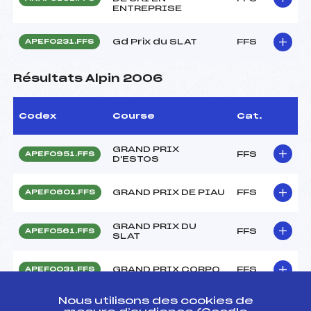
ENTREPRISE
Gd Prix du SLAT
FFS
APEF0231.FFS
Résultats Alpin 2006
Codex
Course
Cat.
GRAND PRIX
FFS
APEF0951.FFS
D'ESTOS
GRAND PRIX DE PIAU
FFS
APEF0601.FFS
GRAND PRIX DU
FFS
APEF0561.FFS
SLAT
GRAND PRIX CORPO
FFS
APEF0031.FFS
Nous utilisons des cookies de
Résultats Alpin 2005