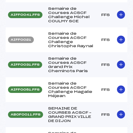
Semaine de
Courses ACSCF
FFS
AIFF0041.FFS
Challenge Michel
COULMY SCE
Semaine de
Courses ACSCF
FFS
AIFF0021
Challenge
Christophe Raynal
Semaine de
Courses ACSCF
FFS
AIFF0031.FFS
Grand Prix
Cheminots Paris
Semaine de
Courses ACSCF
FFS
AIFF0051.FFS
Challenge Magalie
Méjean
SEMAINE DE
COURSES ACSCF –
FFS
ABOF0011.FFS
GRAND PRIX VILLE
DE DIJON