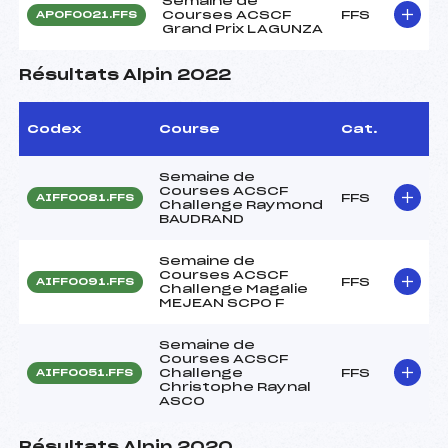
Semaine de
Courses ACSCF
FFS
APOF0021.FFS
Grand Prix LAGUNZA
Résultats Alpin 2022
Codex
Course
Cat.
Semaine de
Courses ACSCF
FFS
AIFF0081.FFS
Challenge Raymond
BAUDRAND
Semaine de
Courses ACSCF
FFS
AIFF0091.FFS
Challenge Magalie
MEJEAN SCPO F
Semaine de
Courses ACSCF
Challenge
FFS
AIFF0051.FFS
Christophe Raynal
ASCO
Résultats Alpin 2020