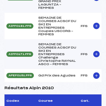
GRAND PRIX
LAGUNTZA –
FEMMES
SEMAINE DE
COURSES ACSCF DU
SKI EN
FFS
AIFF0181.FFS
ENTREPRISES
Coupes USCORG –
FEMMES
SEMAINE DE
COURSES ACSCF DU
SKI EN
ENTREPRISES
FFS
AIFF0171.FFS
Challenge
Christophe RAYNAL
ASCO – FEMMES
Gd Prix des Agudes
FFS
APEF0151.FFS
Résultats Alpin 2010
Codex
Course
Cat.