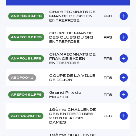
CHAMPIONNATS DE
FRANCE DE SKI EN
FFS
ANAF0183.FFS
ENTREPRISE
COUPE DE FRANCE
DES CLUBS DU SKI
FFS
ANAF0182.FFS
ENTREPRISE
CHAMPIONNATS DE
FRANCE SKI EN
FFS
ANAF0181.FFS
ENTREPRISE
COUPE DE LA VILLE
FFS
ABOF0041
DE DIJON
Grand Prix du
FFS
APEF0491.FFS
Mourtis
19ème CHALLENDE
DES ENTREPRISES
FFS
AIFF0236.FFS
2016 SLALOM
DAMES
19ème CHALLENGE