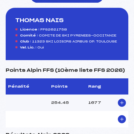
THOMAS NAIS
foi(s) le ski
Licence :
FFS2621758
Comité :
COMITE DE SKI PYRENEES-OCCITANIE
Club :
11323 SKI LOISIRS AIRBUS OP. TOULOUSE
Val. Lic. :
Oui
Points Alpin FFS (10ème liste FFS 2026)
Pénalité
Points
Rang
254.45
1677