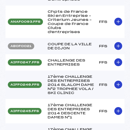
Chpts de France
Ski en Entreprise –
Criterium Jeunes –
FFS
ANAF0093.FFS
Coupe de France
Clubs
d'entreprises
COUPE DE LA VILLE
FFS
ABOF0021
DE DIJON
CHALLENGE DES
FFS
AIFF0247.FFS
ENTREPRISES
17ème CHALLENGE
DES ENTREPRISES
2014 SLALOM DAME
FFS
AIFF0246.FFS
N°2 TROPHEE VOLA /
SKI CLINIC
17ème CHALLENGE
DES ENTREPRISES
FFS
AIFF0245.FFS
2014 DESCENTE
DAMES N°1
17ème CHALLENGE