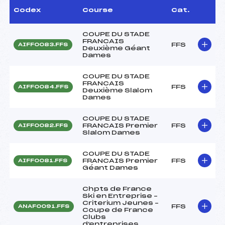
Codex
Course
Cat.
COUPE DU STADE
FRANCAIS
FFS
AIFF0083.FFS
Deuxième Géant
Dames
COUPE DU STADE
FRANCAIS
FFS
AIFF0084.FFS
Deuxième Slalom
Dames
COUPE DU STADE
FRANCAIS Premier
FFS
AIFF0082.FFS
Slalom Dames
COUPE DU STADE
FRANCAIS Premier
FFS
AIFF0081.FFS
Géant Dames
Chpts de France
Ski en Entreprise –
Criterium Jeunes –
FFS
ANAF0091.FFS
Coupe de France
Clubs
d'entreprises