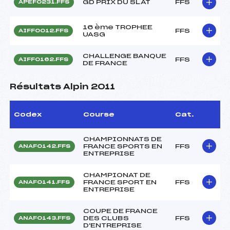
GD PRIX DU SLAT
FFS
APEF0231.FFS
16 ème TROPHEE
FFS
AIFF0012.FFS
UASG
CHALLENGE BANQUE
FFS
AIFF0162.FFS
DE FRANCE
Résultats Alpin 2011
Codex
Course
Cat.
CHAMPIONNATS DE
FRANCE SPORTS EN
FFS
ANAF0142.FFS
ENTREPRISE
CHAMPIONAT DE
FRANCE SPORT EN
FFS
ANAF0141.FFS
ENTREPRISE
COUPE DE FRANCE
DES CLUBS
FFS
ANAF0143.FFS
D'ENTREPRISE