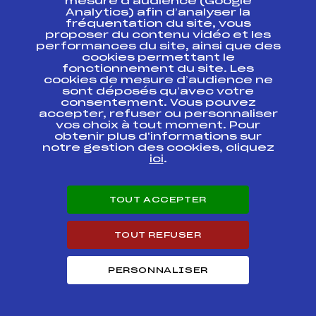
mesure d’audience (Google
Analytics) afin d’analyser la
fréquentation du site, vous
Codex
Course
Cat.
proposer du contenu vidéo et les
performances du site, ainsi que des
cookies permettant le
fonctionnement du site. Les
Slalom 1-2-3
FFS
APEF0711.FFS
cookies de mesure d’audience ne
sont déposés qu’avec votre
consentement. Vous pouvez
COUPE DES ROIS
FFS
APEF0451.FFS
accepter, refuser ou personnaliser
vos choix à tout moment. Pour
obtenir plus d'informations sur
GRAND PRIX DU
notre gestion des cookies, cliquez
FFS
APEF0422.FFS
BADET
ici
.
GRAND PRIX DE LA
FFS
APEF0421.FFS
GELA
TOUT ACCEPTER
TOUT REFUSER
SUIVEZ
PERSONNALISER