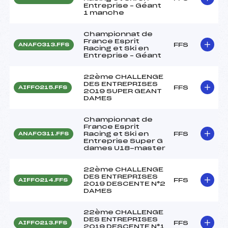
Entreprise – Géant
1 manche
Championnat de
France Esprit
FFS
ANAF0313.FFS
Racing et Ski en
Entreprise – Géant
22ème CHALLENGE
DES ENTREPRISES
FFS
AIFF0215.FFS
2019 SUPER GEANT
DAMES
Championnat de
France Esprit
Racing et Ski en
FFS
ANAF0311.FFS
Entreprise Super G
dames U18-master
22ème CHALLENGE
DES ENTREPRISES
FFS
AIFF0214.FFS
2019 DESCENTE N°2
DAMES
22ème CHALLENGE
DES ENTREPRISES
FFS
AIFF0213.FFS
2019 DESCENTE N°1