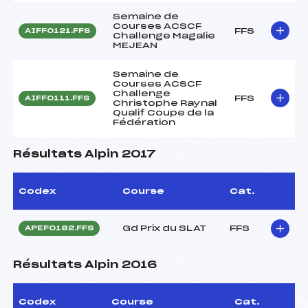
Semaine de
Courses ACSCF
FFS
AIFF0121.FFS
Challenge Magalie
MEJEAN
Semaine de
Courses ACSCF
Challenge
FFS
AIFF0111.FFS
Christophe Raynal
Qualif Coupe de la
Fédération
Résultats Alpin 2017
Codex
Course
Cat.
Gd Prix du SLAT
FFS
APEF0182.FFS
Résultats Alpin 2016
Codex
Course
Cat.