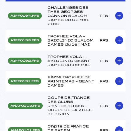
CHALLENGES DES
THES GEORGES
CANNON SLALOM
FFS
AIFF0194.FFS
DAMES DU 02 MAI
2010
TROPHEE VOLA –
SKICLINIC SLALOM
FFS
AIFF0193.FFS
DAMES du 1er MAI
TROPHEE VOLA –
SKICLINIC GEANT
FFS
AIFF0192.FFS
DAMES DU 1er MAI
2ème TROPHEE DE
PRINTEMPS – GEANT
FFS
AIFF0191.FFS
DAMES
COUPE DE FRANCE
DES CLUBS
D'ENTREPRISES –
FFS
ANAF0103.FFS
COUPE DE LA VILLE
DE DIJON
Chpts DE FRANCE
DE SKI EN
FFS
ANAF0101.FFS