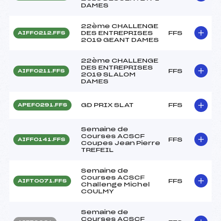
DAMES
22ème CHALLENGE
DES ENTREPRISES
FFS
AIFF0212.FFS
2019 GEANT DAMES
22ème CHALLENGE
DES ENTREPRISES
FFS
AIFF0211.FFS
2019 SLALOM
DAMES
GD PRIX SLAT
FFS
APEF0291.FFS
Semaine de
Courses ACSCF
FFS
AIFF0141.FFS
Coupes Jean Pierre
TREFEIL
Semaine de
Courses ACSCF
FFS
AIFT0071.FFS
Challenge Michel
COULMY
Semaine de
Courses ACSCF