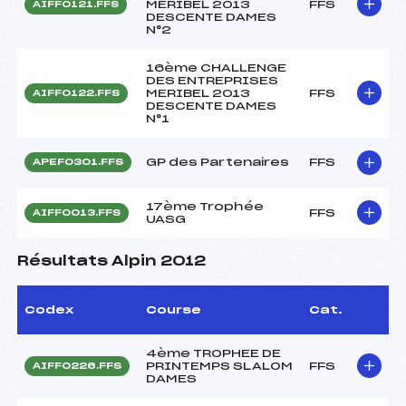
MERIBEL 2013
FFS
AIFF0121.FFS
DESCENTE DAMES
N°2
16ème CHALLENGE
DES ENTREPRISES
MERIBEL 2013
FFS
AIFF0122.FFS
DESCENTE DAMES
N°1
GP des Partenaires
FFS
APEF0301.FFS
17ème Trophée
FFS
AIFF0013.FFS
UASG
Résultats Alpin 2012
Codex
Course
Cat.
4ème TROPHEE DE
PRINTEMPS SLALOM
FFS
AIFF0226.FFS
DAMES