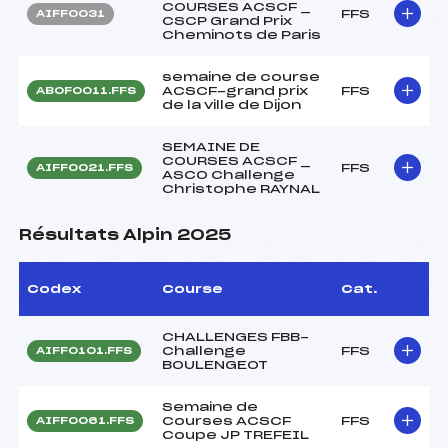
COURSES ACSCF _
FFS
AIFF0031
CSCP Grand Prix
Cheminots de Paris
semaine de course
ACSCF-grand prix
FFS
ABOF0011.FFS
de la ville de Dijon
SEMAINE DE
COURSES ACSCF _
FFS
AIFF0021.FFS
ASCO Challenge
Christophe RAYNAL
Résultats Alpin 2025
Codex
Course
Cat.
CHALLENGES FBB-
Challenge
FFS
AIFF0101.FFS
BOULENGEOT
Semaine de
Courses ACSCF
FFS
AIFF0061.FFS
Coupe JP TREFEIL